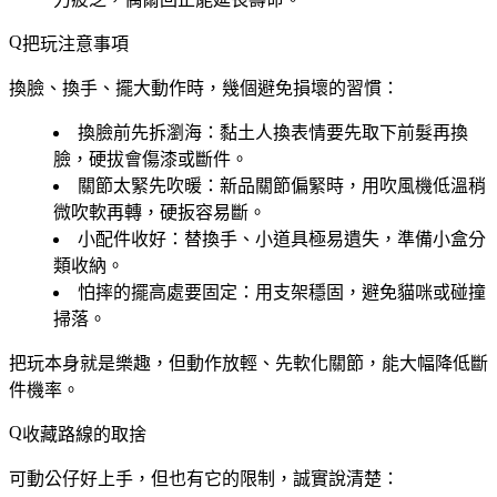
把玩注意事項
換臉、換手、擺大動作時，幾個避免損壞的習慣：
換臉前先拆瀏海
：黏土人換表情要先取下前髮再換
臉，硬拔會傷漆或斷件。
關節太緊先吹暖
：新品關節偏緊時，用吹風機低溫稍
微吹軟再轉，硬扳容易斷。
小配件收好
：替換手、小道具極易遺失，準備小盒分
類收納。
怕摔的擺高處要固定
：用支架穩固，避免貓咪或碰撞
掃落。
把玩本身就是樂趣，但動作放輕、先軟化關節，能大幅降低斷
件機率。
收藏路線的取捨
可動公仔好上手，但也有它的限制，誠實說清楚：