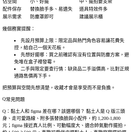
佔空間
小、好擺
中、擺拍要支架
配件保存
替換臉手多、易遺失
道具特效件多
展示需求
防塵罩即可
建議展示櫃
幾個務實提醒：
先設月預算上限
：限定品與熱門角色容易讓花費失
控，給自己一個天花板。
先想好擺哪
：買之前確認有沒有位置與防塵方案，避
免堆在盒子裡發霉。
二手與限定要查行情
：缺貨品二手溢價高，比對正規
通路售價再下手。
把預算與空間先想清楚，收藏才會是享受而不是負擔。
常見問題
Q：黏土人和 figma 差在哪？該選哪個？
黏土人是 Q 版三頭
身、走可愛路線、附多張替換臉與小配件，約 1,200-1,800
元；figma 接近真人比例、可動幅度大、適合帥氣動作擺拍，