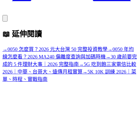
📖
延伸閱讀
→
0050 怎麼買？2026 元大台灣 50 完整投資教學
→
0050 年均
線怎麼看？2026 MA240 偏離度查詢與加碼時機
→
30 歲前要完
成的 5 件理財大事｜2026 完整指南
→
5G 吃到飽三家電信比較
2026｜中華、台哥大、遠傳月租實算
→
5K 10K 訓練 2026｜菜
單、時程、實戰指南