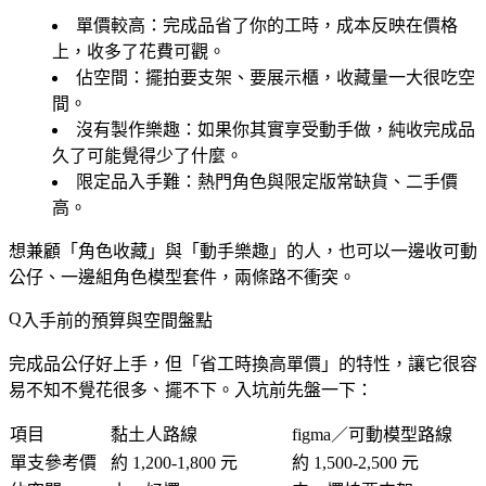
單價較高
：完成品省了你的工時，成本反映在價格
上，收多了花費可觀。
佔空間
：擺拍要支架、要展示櫃，收藏量一大很吃空
間。
沒有製作樂趣
：如果你其實享受動手做，純收完成品
久了可能覺得少了什麼。
限定品入手難
：熱門角色與限定版常缺貨、二手價
高。
想兼顧「角色收藏」與「動手樂趣」的人，也可以一邊收可動
公仔、一邊組角色模型套件，兩條路不衝突。
入手前的預算與空間盤點
完成品公仔好上手，但「省工時換高單價」的特性，讓它很容
易不知不覺花很多、擺不下。入坑前先盤一下：
項目
黏土人路線
figma／可動模型路線
單支參考價
約 1,200-1,800 元
約 1,500-2,500 元