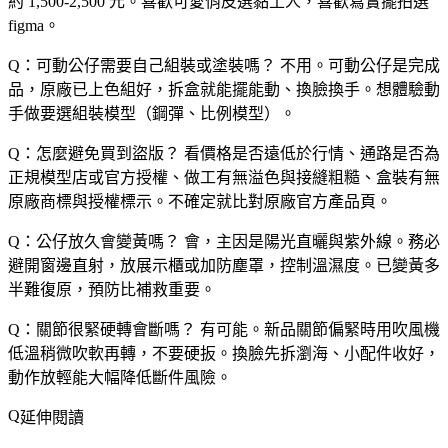
約 1,500-2,500 元。喜歡可愛俏皮選黏土人，喜歡寫實擺拍選
figma。
Q：可動公仔需要自己組裝或塗裝嗎？
不用。可動公仔是完成
品，原廠已上色組好，拆盒就能擺能動、換臉換手。想體驗動
手做要選組裝模型（鋼彈、比例模型）。
Q：怎麼避免買到盜版？
看價格是否遠低於行情、通路是否為
正規模型店或官方授權、做工有無溢色與接縫粗糙、盒裝有無
原廠商標與授權標示。不確定就比對原廠官方產品頁。
Q：公仔放久會變黃嗎？
會，主因是陽光直曬與紫外線。務必
避開窗邊直射，放展示櫃或加防塵罩，控制溫濕度。已變黃多
半難復原，預防比補救重要。
Q：關節很緊硬轉會斷嗎？
有可能。新品關節偏緊時用吹風機
低溫稍微吹軟再轉，不要硬扳。換臉先拆瀏海、小配件收好，
動作放輕能大幅降低斷件風險。
延伸閱讀