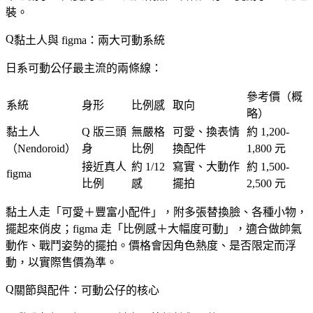
裝。
黏土人與 figma：兩大可動系統
日系可動公仔最主流的兩條線：
參考價（概
系統
身形
比例感
取向
略）
黏土人
Q 版三頭
無嚴格
可愛、換表情
約 1,200-
（Nendoroid）
身
比例
換配件
1,800 元
接近真人
約 1/12
寫實、大動作
約 1,500-
figma
比例
感
擺拍
2,500 元
黏土人走「可愛＋豐富小配件」，附多張替換臉、各種小物，
擺起來俏皮；figma 走「比例感＋大幅度可動」，適合做帥氣
動作、戰鬥姿勢的擺拍。價格會因角色熱度、是否限定而浮
動，以實際售價為準。
關節與配件：可動公仔的核心