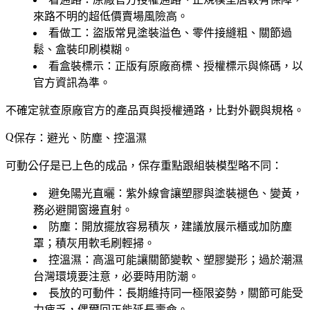
來路不明的超低價賣場風險高。
看做工
：盜版常見塗裝溢色、零件接縫粗、關節過
鬆、盒裝印刷模糊。
看盒裝標示
：正版有原廠商標、授權標示與條碼，以
官方資訊為準。
不確定就查原廠官方的產品頁與授權通路，比對外觀與規格。
保存：避光、防塵、控溫濕
可動公仔是已上色的成品，保存重點跟組裝模型略不同：
避免陽光直曬
：紫外線會讓塑膠與塗裝褪色、變黃，
務必避開窗邊直射。
防塵
：開放擺放容易積灰，建議放展示櫃或加防塵
罩；積灰用軟毛刷輕掃。
控溫濕
：高溫可能讓關節變軟、塑膠變形；過於潮濕
台灣環境要注意，必要時用防潮。
長放的可動件
：長期維持同一極限姿勢，關節可能受
力疲乏，偶爾回正能延長壽命。