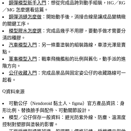
鋼彈模型新手入門
：想從完成品跨到動手組裝，HG／RG
／MG 怎麼選看這篇。
鋼彈消縫怎麼做
：開始動手後，消接合線是讓成品變精緻
的關鍵工序。
模型膠水怎麼選
：完成品幾乎不用膠，要動手做才需要分
清四種膠。
汽車模型入門
：另一條重塗裝的組裝路線，車漆光澤是賣
點。
軍事模型入門
：戰車飛機艦船的比例與舊化，動手派的進
階方向。
公仔收藏入門
：完成品景品與固定姿公仔的收藏路線可一
起看。
資料來源
可動公仔（Nendoroid 黏土人、figma）官方產品資訊：身
形比例、替換臉手與配件、可動關節設計。
模型／公仔保存一般資料：避光防紫外線、防塵、溫濕度
控制對塑膠與塗裝的影響。