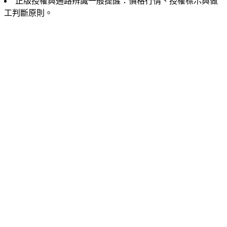
正版授權與通路辨識一般提醒：價格行情、授權標示與做
工判斷原則。