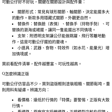
可動公仔好不好玩，關鍵在關節設計與配件量：
關節形式
：常見有球形關節、軸關節，決定能擺多大
的動作。新款多用隱藏式關節，外觀更自然。
替換件
：替換臉（表情）、替換手（持物手勢）、可
替換的瀏海或裙擺，讓同一隻能擺出不同情境。
支架
：附透明支架讓公仔能做跳躍、飛行等離地動
作，這是可動公仔擺拍的靈魂。
小道具
：武器、食物、特效件（如水花、能量光）增
加情境感。
買前看配件清單，配件越豐富、可玩性越高。
怎麼辨識正版
可動公仔仿冒品不少，買到盜版輕則塗裝粗糙、關節鬆垮，重
則用料有疑慮。辨識方向：
看價格
：遠低於行情的「特價」要警惕，正版有大致
行情。
看通路
：原廠官方授權通路、正規模型店較有保障，