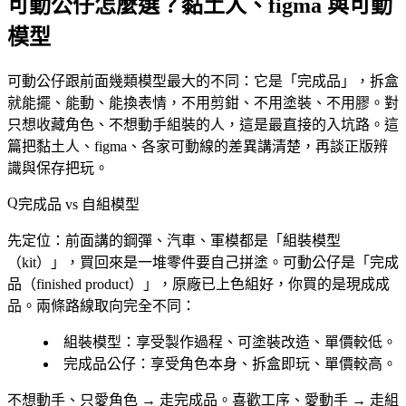
可動公仔怎麼選？黏土人、figma 與可動
模型
可動公仔跟前面幾類模型最大的不同：它是「完成品」，拆盒
就能擺、能動、能換表情，不用剪鉗、不用塗裝、不用膠。對
只想收藏角色、不想動手組裝的人，這是最直接的入坑路。這
篇把黏土人、figma、各家可動線的差異講清楚，再談正版辨
識與保存把玩。
完成品 vs 自組模型
先定位：前面講的鋼彈、汽車、軍模都是「組裝模型
（kit）」，買回來是一堆零件要自己拼塗。可動公仔是「完成
品（finished product）」，原廠已上色組好，你買的是現成成
品。兩條路線取向完全不同：
組裝模型
：享受製作過程、可塗裝改造、單價較低。
完成品公仔
：享受角色本身、拆盒即玩、單價較高。
不想動手、只愛角色 → 走完成品。喜歡工序、愛動手 → 走組