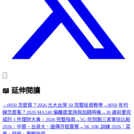
📖
延伸閱讀
→
0050 怎麼買？2026 元大台灣 50 完整投資教學
→
0050 年均
線怎麼看？2026 MA240 偏離度查詢與加碼時機
→
30 歲前要完
成的 5 件理財大事｜2026 完整指南
→
5G 吃到飽三家電信比較
2026｜中華、台哥大、遠傳月租實算
→
5K 10K 訓練 2026｜菜
單、時程、實戰指南