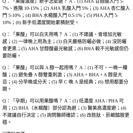
Q：「
果酸濃度
」新手怎麼選？
A：(1) AHA 甘醇酸入門 5-
7%、進階 10-15%；(2) AHA 乳酸入門 5%；(3) AHA 杏仁酸入
門 5-10%；(4) BHA 水楊酸入門 0.5-1%；(5) PHA 入門 5-
10%；(6) 新手低濃度開始累積耐受。
Q：「
果酸
」可以白天用嗎？
A：(1) 不建議、會增加光敏
感；(2) 一律晚上用為主；(3) 白天嚴格防曬必做；(4) 沒防曬
會更黑；(5) AHA 甘醇酸最光敏感；(6) BHA 較不光敏感但仍
要防曬。
Q：「
果酸
」可以與 A 醇一起用嗎？
A：(1) 不可、一晚一種
酸；(2) 避免疊 A 醇雙重刺激；(3) AHA + BHA + A 醇是大
忌；(4) 分早晚或分天；(5) 早 C 晚 A 是經典；(6) 想用都要分
開。
Q：「
孕期
」可以用果酸嗎？
A：(1) 低濃度 AHA / PHA 可
用；(2) BHA（水楊酸）部分認為避；(3) 醫美高濃度避；(4)
不建議自行決定；(5) 詢問醫師確認；(6) 改胜肽、菸鹼醯胺更
穩。