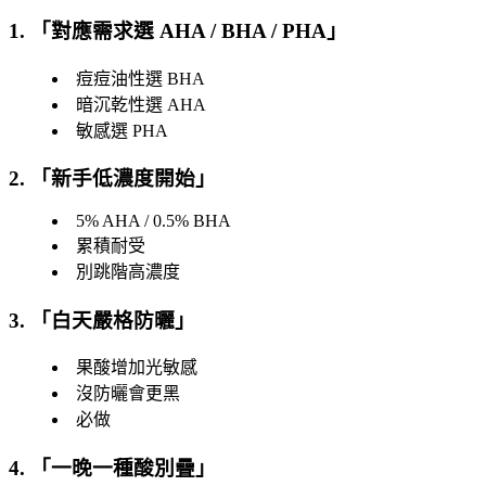
1. 「
對應需求選 AHA / BHA / PHA
」
痘痘油性選 BHA
暗沉乾性選 AHA
敏感選 PHA
2. 「
新手低濃度開始
」
5% AHA / 0.5% BHA
累積耐受
別跳階高濃度
3. 「
白天嚴格防曬
」
果酸增加光敏感
沒防曬會更黑
必做
4. 「
一晚一種酸別疊
」