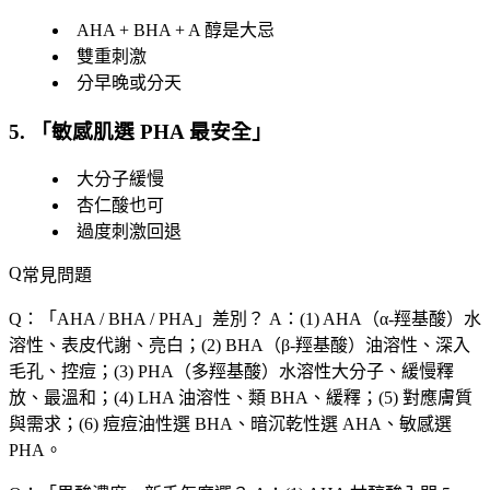
AHA + BHA + A 醇是大忌
雙重刺激
分早晚或分天
5. 「
敏感肌選 PHA 最安全
」
大分子緩慢
杏仁酸也可
過度刺激回退
常見問題
Q：「
AHA / BHA / PHA
」差別？
A：(1) AHA（α-羥基酸）水
溶性、表皮代謝、亮白；(2) BHA（β-羥基酸）油溶性、深入
毛孔、控痘；(3) PHA（多羥基酸）水溶性大分子、緩慢釋
放、最溫和；(4) LHA 油溶性、類 BHA、緩釋；(5) 對應膚質
與需求；(6) 痘痘油性選 BHA、暗沉乾性選 AHA、敏感選
PHA。