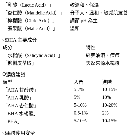
「
乳酸（Lactic Acid）
」
較溫和、保濕
「
杏仁酸（Mandelic Acid）
」
分子大、溫和、敏感肌友善
「
檸檬酸（Citric Acid）
」
調節 pH 為主
「
蘋果酸（Malic Acid）
」
溫和
BHA 主要成分
成分
特性
「
水楊酸（Salicylic Acid）
」
經典油溶、痘痘
「
柳樹皮萃取
」
天然來源水楊酸
濃度建議
類型
入門
進階
5-7%
10-15%
「
AHA 甘醇酸
」
5%
10%
「
AHA 乳酸
」
5-10%
10-20%
「
AHA 杏仁酸
」
0.5-1%
2%
「
BHA 水楊酸
」
5-10%
10-15%
「
PHA
」
果酸使用安全