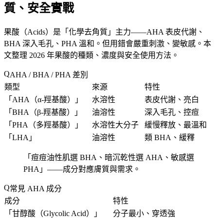
質、安全實戰
果酸（Acids）是「
化學去角質
」主力——AHA 表皮代謝、
BHA 深入毛孔、PHA 溫和。但用錯會嚴重刺激、變敏感。本
文整理 2026 年果酸的種類、濃度與安全使用方法。
AHA / BHA / PHA 差別
類型
來源
特性
「
AHA（α-羥基酸）
」
水溶性
表皮代謝、亮白
「
BHA（β-羥基酸）
」
油溶性
深入毛孔、控痘
「
PHA（多羥基酸）
」
水溶性大分子
緩慢釋放、最溫和
「
LHA
」
油溶性
類 BHA、緩釋
「
痘痘油性肌選 BHA、暗沉乾性選 AHA、敏感選
PHA
」——成分對應膚質與需求。
常見 AHA 成分
成分
特性
「
甘醇酸（Glycolic Acid）
」
分子最小、穿透強