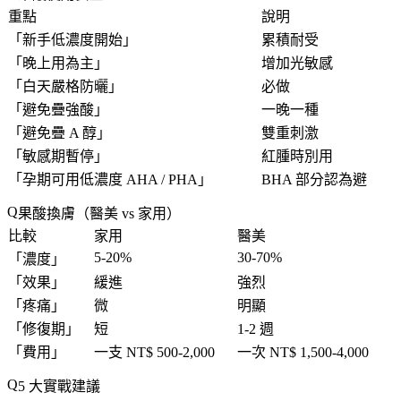
重點
說明
「
新手低濃度開始
」
累積耐受
「
晚上用為主
」
增加光敏感
「
白天嚴格防曬
」
必做
「
避免疊強酸
」
一晚一種
「
避免疊 A 醇
」
雙重刺激
「
敏感期暫停
」
紅腫時別用
「
孕期可用低濃度 AHA / PHA
」
BHA 部分認為避
果酸換膚（醫美 vs 家用）
比較
家用
醫美
5-20%
30-70%
「
濃度
」
「
效果
」
緩進
強烈
「
疼痛
」
微
明顯
「
修復期
」
短
1-2 週
「
費用
」
一支 NT$ 500-2,000
一次 NT$ 1,500-4,000
5 大實戰建議