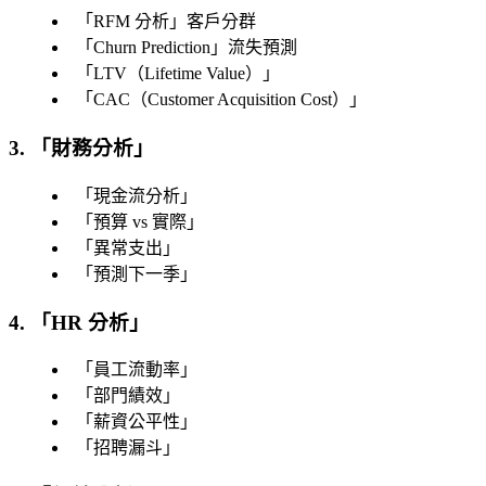
「
RFM 分析
」客戶分群
「
Churn Prediction
」流失預測
「
LTV（Lifetime Value）
」
「
CAC（Customer Acquisition Cost）
」
3. 「
財務分析
」
「
現金流分析
」
「
預算 vs 實際
」
「
異常支出
」
「
預測下一季
」
4. 「
HR 分析
」
「
員工流動率
」
「
部門績效
」
「
薪資公平性
」
「
招聘漏斗
」