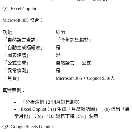
1. Excel Copilot
Microsoft 365 整合
：
功能
細節
「
自然語言查詢
」
「
今年銷售趨勢
」
「
自動生成樞紐表
」
是
「
圖表建議
」
是
「
公式生成
」
自然語言 → 公式
「
異常偵測
」
是
「
月費
」
Microsoft 365 + Copilot $30/人
真實案例
：
「
分析這個 12 個月銷售趨勢
」
Excel Copilot：(a) 生成「
月度趨勢圖
」；(b) 標出「
異
常月份
」；(c) 「
Q3 銷售下降 15%
」洞察
2. Google Sheets Gemini