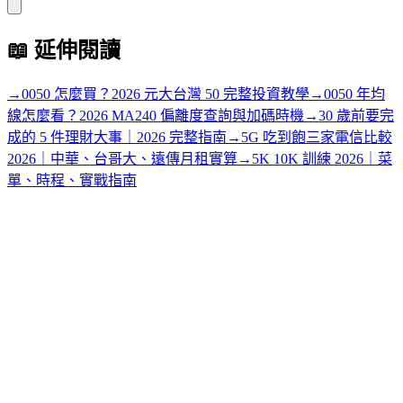
📖
延伸閱讀
→
0050 怎麼買？2026 元大台灣 50 完整投資教學
→
0050 年均
線怎麼看？2026 MA240 偏離度查詢與加碼時機
→
30 歲前要完
成的 5 件理財大事｜2026 完整指南
→
5G 吃到飽三家電信比較
2026｜中華、台哥大、遠傳月租實算
→
5K 10K 訓練 2026｜菜
單、時程、實戰指南