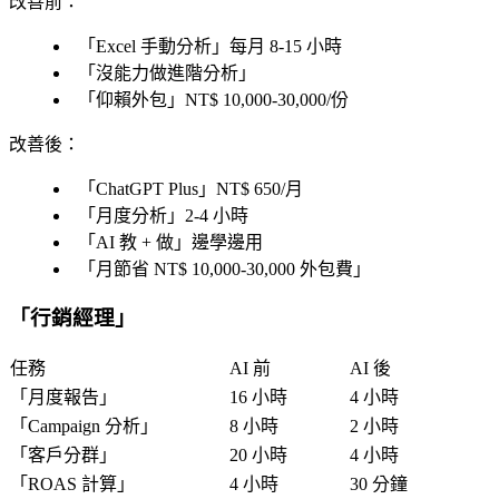
改善前
：
「
Excel 手動分析
」每月 8-15 小時
「
沒能力做進階分析
」
「
仰賴外包
」NT$ 10,000-30,000/份
改善後
：
「
ChatGPT Plus
」NT$ 650/月
「
月度分析
」2-4 小時
「
AI 教 + 做
」邊學邊用
「
月節省 NT$ 10,000-30,000 外包費
」
「
行銷經理
」
任務
AI 前
AI 後
「
月度報告
」
16 小時
4 小時
「
Campaign 分析
」
8 小時
2 小時
「
客戶分群
」
20 小時
4 小時
「
ROAS 計算
」
4 小時
30 分鐘