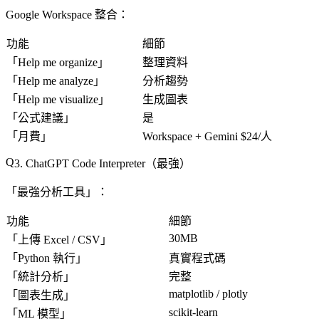
Google Workspace 整合
：
功能
細節
「
Help me organize
」
整理資料
「
Help me analyze
」
分析趨勢
「
Help me visualize
」
生成圖表
「
公式建議
」
是
「
月費
」
Workspace + Gemini $24/人
3. ChatGPT Code Interpreter（最強）
「最強分析工具」：
功能
細節
30MB
「
上傳 Excel / CSV
」
「
Python 執行
」
真實程式碼
「
統計分析
」
完整
matplotlib / plotly
「
圖表生成
」
scikit-learn
「
ML 模型
」