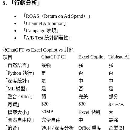
5. 「
行銷分析
」
「
ROAS（Return on Ad Spend）
」
「
Channel Attribution
」
「
Campaign 表現
」
「
A/B Test 統計顯著性
」
ChatGPT vs Excel Copilot vs 其他
ChatGPT CI
Excel Copilot
Tableau AI
項目
「
自然語言
」
最強
強
強
「
Python 執行
」
是
否
否
「
深度統計
」
是
中
中
「
ML 模型
」
是
否
是
「
整合 Office
」
弱
完美
部分
$20
$30
「
月費
」
$75+/人
30MB
「
檔案大小
」
Excel 限制
大
「
圖表自由度
」
完全自由
中
最強
「
適合
」
通用 / 深度分析
Office 重度
企業 BI