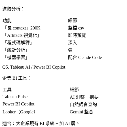
進階分析
：
功能
細節
「
長 context
」200K
整檔 csv
「
Artifacts 視覺化
」
即時預覽
「
程式碼解釋
」
深入
「
統計分析
」
強
「
機器學習
」
配合 Claude Code
5. Tableau AI / Power BI Copilot
企業 BI 工具
：
工具
細節
Tableau Pulse
AI 洞察 + 摘要
Power BI Copilot
自然語言查詢
Looker（Google）
Gemini 整合
適合
：大企業現有 BI 系統 + 加 AI 層。