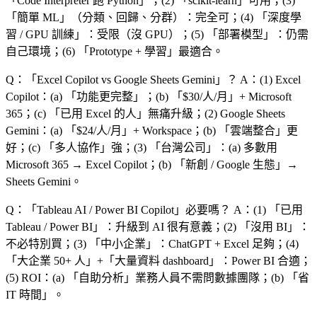
「
Code Interpreter 跑 Python
」；(2) 「
scikit-learn
」可用；(3)
「
簡單 ML
」（分類、回歸、分群）：完全可；(4) 「
深度學
習 / GPU 訓練
」：受限（沒 GPU）；(5) 「
部署模型
」：仍需
自己環境；(6) 「
Prototype + 學習
」最適合。
Q：「
Excel Copilot vs Google Sheets Gemini
」？
A：(1) Excel
Copilot：(a) 「
功能更完整
」；(b) 「
$30/人/月
」+ Microsoft
365；(c) 「
已用 Excel 的人
」無痛升級；(2) Google Sheets
Gemini：(a) 「
$24/人/月
」+ Workspace；(b) 「
雲端整合
」更
好；(c) 「
多人協作
」強；(3) 「
台灣公司
」：(a) 多數用
Microsoft 365 → Excel Copilot；(b) 「
新創 / Google 生態
」→
Sheets Gemini。
Q：「
Tableau AI / Power BI Copilot
」必要嗎？
A：(1) 「
已用
Tableau / Power BI
」：升級到 AI 很有意義；(2) 「
沒用 BI
」：
不必特別買；(3) 「
中小企業
」：ChatGPT + Excel 足夠；(4)
「
大企業 50+ 人
」+「
大量資料 dashboard
」：Power BI 合適；
(5) ROI：(a) 「
自助分析
」業務人員不需問數據團隊；(b) 「
省
IT 時間
」。