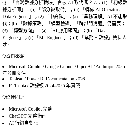
Q：「
台灣數據分析職缺
」會被 AI 取代嗎？
A：(1) 「
初級數
據分析師
」：(a) 「
部分被取代
」；(b) 「
轉做 AI Operator /
Data Engineer
」；(2) 「
中高階
」：(a) 「
業務理解
」AI 不能取
代；(b) 「
數據策略
」「
模型驗證
」「
跨部門溝通
」仍需要；
(3) 「
轉型方向
」：(a) 「
AI 應用顧問
」；(b) 「
Data
Engineer
」；(c) 「
ML Engineer
」；(d) 「
業務 + 數據
」雙料人
才。
資料來源
Microsoft Copilot / Google Gemini / OpenAI / Anthropic
2026
年公開文件
Tableau / Power BI Documentation
2026
PTT data / 數據板
2024-2025 年實戰
延伸閱讀
Microsoft Copilot 完整
ChatGPT 完整指南
AI 行銷自動化