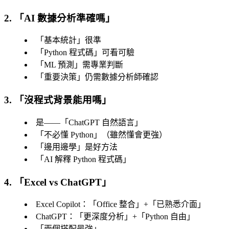
2. 「
AI 數據分析準確嗎
」
「
基本統計
」很準
「
Python 程式碼
」可看可驗
「
ML 預測
」需專業判斷
「
重要決策
」仍需數據分析師確認
3. 「
沒程式背景能用嗎
」
是——「
ChatGPT 自然語言
」
「
不必懂 Python
」（雖然懂會更強）
「
邊用邊學
」是好方法
「
AI 解釋 Python 程式碼
」
4. 「
Excel vs ChatGPT
」
Excel Copilot：「
Office 整合
」+「
已熟悉介面
」
ChatGPT：「
更深度分析
」+「
Python 自由
」
「
兩個搭配最強
」