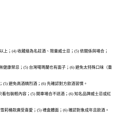
T$ 4,000 以上；(4) 收藏級為名莊酒、限量威士忌；(5) 依關係與場合；
、無健康禁忌；(5) 台灣噶瑪蘭也有面子；(6) 避免太特殊口味（重
；(5) 避免高酒精烈酒；(6) 先確認對方飲酒習慣。
 別只看包裝輕內容；(5) 開車場合不送酒；(6) 知名品牌威士忌或紅
) 雪莉桶款廣受喜愛；(5) 禮盒體面；(6) 確認對象成年且飲酒。