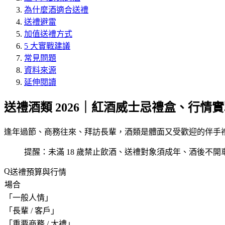
為什麼酒適合送禮
送禮避雷
加值送禮方式
5 大實戰建議
常見問題
資料來源
延伸閱讀
送禮酒類 2026｜紅酒威士忌禮盒、行情
逢年過節、商務往來、拜訪長輩，酒類是體面又受歡迎的伴手禮
提醒：未滿 18 歲禁止飲酒、送禮對象須成年、酒後不開
送禮預算與行情
場合
「
一般人情
」
「
長輩 / 客戶
」
「
重要商務 / 大禮
」