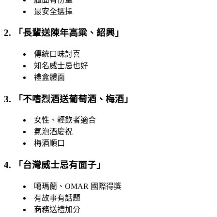
最安全選擇
2. 「
長輩送陳年高粱、紹興
」
傳統口味討喜
知名威士忌也好
禮盒體面
3. 「
不嗜烈酒送葡萄酒、梅酒
」
女性、輕飲者適合
氣泡酒慶祝
梅酒順口
4. 「
台灣威士忌有面子
」
噶瑪蘭、OMAR 國際得獎
有故事有話題
商務送禮加分