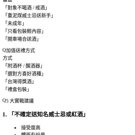
「
對象不喝酒 / 戒酒
」
「
重泥煤威士忌送新手
」
「
未成年
」
「
只看包裝輕內容
」
「
開車場合送酒
」
加值送禮方式
方式
「
附酒杯 / 醒酒器
」
「
選對方喜好酒種
」
「
台灣得獎酒
」
「
禮盒包裝
」
5 大實戰建議
1. 「
不確定送知名威士忌或紅酒
」
接受度高
體面有份量