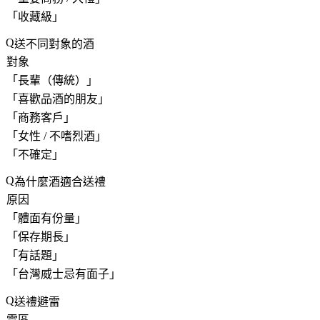
「
收藏級
」
送不同對象的酒
對象
「
長輩（傳統）
」
「
喜歡品酒的朋友
」
「
商務客戶
」
「
女性 / 不嗜烈酒
」
「
不確定
」
為什麼酒適合送禮
原因
「
體面有份量
」
「
保存期長
」
「
有話題
」
「
台灣威士忌有面子
」
送禮避雷
雷區