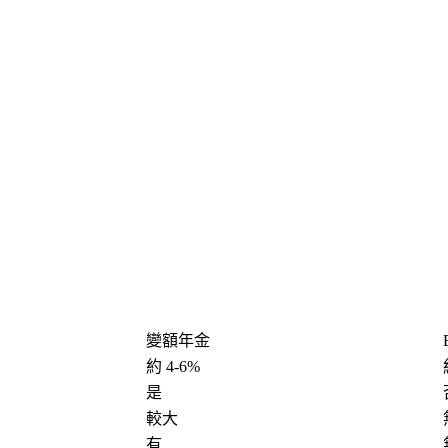
變額年金
約 4-6%
是
較大
有