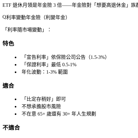
ETF 退休月領是年金險 3 倍
——年金險對「想要高退休金」族
利率變動年金險（利變年金）
「利率隨市場變動」：
特色
「宣告利率」依保險公司公告（1.5-3%）
「保證利率」最低 0.5-1%
年化波動：1-3% 範圍
適合
「比定存稍好」即可
不想承擔股市風險
不在意 65+ 歲還有 30+ 年人生規劃
不適合