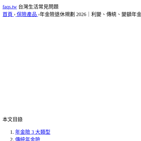
faqs.tw
台灣生活常見問題
首頁
›
保險產品
›
年金險退休規劃 2026｜利變、傳統、變額年
本文目錄
年金險 3 大類型
傳統年金險