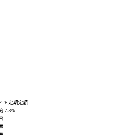
ETF 定期定額
約 7-8%
否
無
無