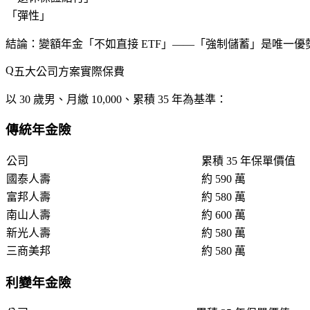
「彈性」
結論
：變額年金「不如直接 ETF」——「強制儲蓄」是唯一優
五大公司方案實際保費
以 30 歲男、月繳 10,000、累積 35 年為基準：
傳統年金險
公司
累積 35 年保單價值
國泰人壽
約 590 萬
富邦人壽
約 580 萬
南山人壽
約 600 萬
新光人壽
約 580 萬
三商美邦
約 580 萬
利變年金險