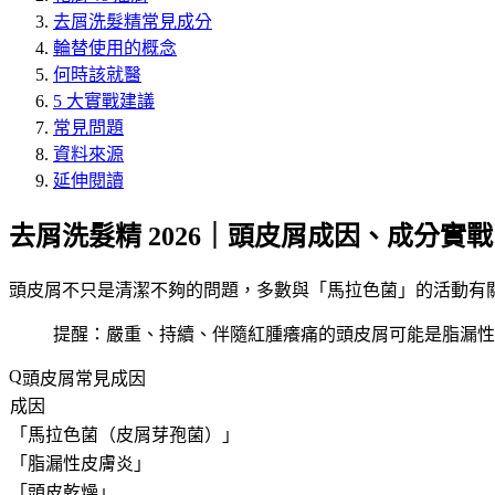
去屑洗髮精常見成分
輪替使用的概念
何時該就醫
5 大實戰建議
常見問題
資料來源
延伸閱讀
去屑洗髮精 2026｜頭皮屑成因、成分實戰
頭皮屑不只是清潔不夠的問題，多數與「
馬拉色菌
」的活動有關
提醒：嚴重、持續、伴隨紅腫癢痛的頭皮屑可能是脂漏性
頭皮屑常見成因
成因
「
馬拉色菌（皮屑芽孢菌）
」
「
脂漏性皮膚炎
」
「
頭皮乾燥
」