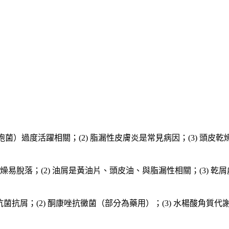
孢菌）過度活躍相關；(2) 脂漏性皮膚炎是常見病因；(3) 頭皮乾
燥易脫落；(2) 油屑是黃油片、頭皮油、與脂漏性相關；(3) 乾屑處理
抗菌抗屑；(2) 酮康唑抗黴菌（部分為藥用）；(3) 水楊酸角質代謝；(4)