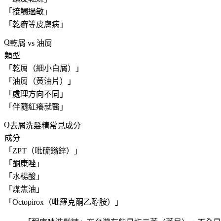
「
接觸過敏
」
「
乾癬等皮膚病
」
乾屑 vs 油屑
類型
「
乾屑（細小白屑）
」
「
油屑（黃油片）
」
「
處理方向不同
」
「
伴隨紅癢就醫
」
去屑洗髮精常見成分
成分
「
ZPT（吡硫鎓鋅）
」
「
酮康唑
」
「
水楊酸
」
「
煤焦油
」
「
Octopirox（吡羅克酮乙醇胺）
」