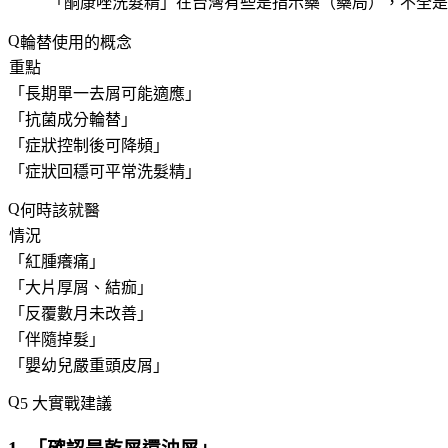
「
酮康唑洗髮精
」在台灣有些是指示藥（藥局），不全是
輪替使用的概念
重點
「
長期單一去屑可能適應
」
「
抗菌成分輪替
」
「
症狀控制後可降頻
」
「
症狀回穩可平常洗髮精
」
何時該就醫
情況
「
紅腫癢痛
」
「
大片厚屑、結痂
」
「
反覆數月未改善
」
「
伴隨掉髮
」
「
嬰幼兒嚴重頭皮屑
」
5 大實戰建議