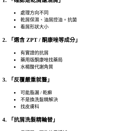
1. 「
確認是乾屑還油屑
」
處理方向不同
乾屑保濕、油屑控油 + 抗菌
看屑形狀大小
2. 「
選含 ZPT / 酮康唑等成分
」
有實證的抗屑
藥用版酮康唑找藥局
水楊酸代謝角質
3. 「
反覆嚴重就醫
」
可能脂漏 / 乾癬
不是換洗髮精解決
找皮膚科
4. 「
抗屑洗髮精輪替
」