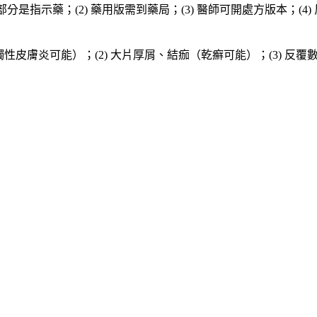
部分是指示藥；(2) 藥用版需到藥局；(3) 醫師可開處方版本；(4
接觸性皮膚炎可能）；(2) 大片厚屑、結痂（乾癬可能）；(3) 反覆數