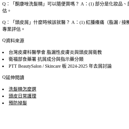
Q：「
酮康唑洗髮精
」可以隨便買嗎？
A：(1) 部分是化妝品、
估。
Q：「
頭皮屑
」什麼時候該就醫？
A：(1) 紅腫癢痛（脂漏 / 
專業評估。
資料來源
台灣皮膚科醫學會
脂漏性皮膚炎與頭皮屑衛教
衛福部食藥署
抗屑成分與指示藥分類
PTT BeautySalon / Skincare 板
2024-2025 年去屑討論
延伸閱讀
洗髮精怎麼選
頭皮日常護理
預防掉髮