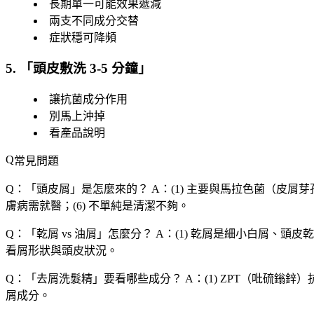
長期單一可能效果遞減
兩支不同成分交替
症狀穩可降頻
5. 「
頭皮敷洗 3-5 分鐘
」
讓抗菌成分作用
別馬上沖掉
看產品說明
常見問題
Q：「
頭皮屑
」是怎麼來的？
A：(1) 主要與馬拉色菌（皮屑芽
膚病需就醫；(6) 不單純是清潔不夠。
Q：「
乾屑 vs 油屑
」怎麼分？
A：(1) 乾屑是細小白屑、頭皮乾
看屑形狀與頭皮狀況。
Q：「
去屑洗髮精
」要看哪些成分？
A：(1) ZPT（吡硫鎓鋅）
屑成分。