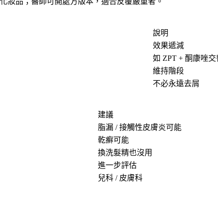
化妝品；醫師可開處方版本，適合反覆嚴重者。
說明
效果遞減
如 ZPT + 酮康唑
維持階段
不必永遠去屑
建議
脂漏 / 接觸性皮膚炎可能
乾癬可能
換洗髮精也沒用
進一步評估
兒科 / 皮膚科