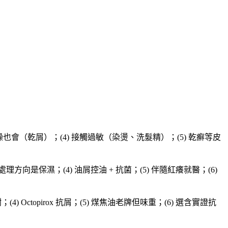
燥也會（乾屑）；(4) 接觸過敏（染燙、洗髮精）；(5) 乾癬等皮
方向是保濕；(4) 油屑控油 + 抗菌；(5) 伴隨紅癢就醫；(6)
 Octopirox 抗屑；(5) 煤焦油老牌但味重；(6) 選含實證抗