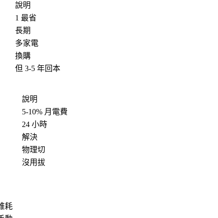
說明
1 最省
長期
多家電
換購
但 3-5 年回本
說明
5-10% 月電費
24 小時
解決
物理切
沒用拔
誰耗