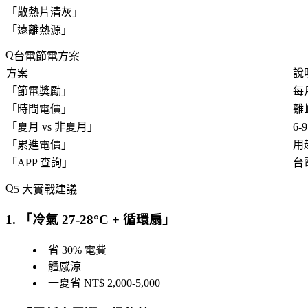
「
散熱片清灰
」
「
遠離熱源
」
台電節電方案
方案
說
「
節電獎勵
」
每
「
時間電價
」
離
「
夏月 vs 非夏月
」
6
「
累進電價
」
用
「
APP 查詢
」
台
5 大實戰建議
1. 「
冷氣 27-28°C + 循環扇
」
省 30% 電費
體感涼
一夏省 NT$ 2,000-5,000