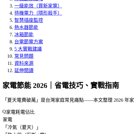
一級能效（買新家電）
待機電力（隱形殺手）
智慧插座監控
熱水器節能
冰箱節能
台電節電方案
5 大實戰建議
常見問題
資料來源
延伸閱讀
家電節能 2026｜省電技巧、實戰指南
「
夏天電費破萬
」是台灣家庭常見痛點——本文整理 2026 
家電耗電佔比
家電
「
冷氣（夏天）
」