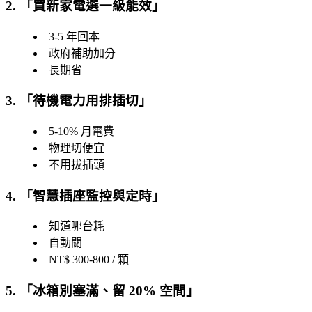
2. 「
買新家電選一級能效
」
3-5 年回本
政府補助加分
長期省
3. 「
待機電力用排插切
」
5-10% 月電費
物理切便宜
不用拔插頭
4. 「
智慧插座監控與定時
」
知道哪台耗
自動關
NT$ 300-800 / 顆
5. 「
冰箱別塞滿、留 20% 空間
」