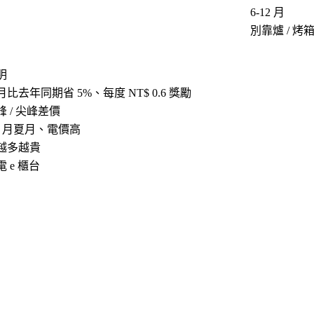
6-12 月
別靠爐 / 烤
明
月比去年同期省 5%、每度 NT$ 0.6 獎勵
峰 / 尖峰差價
-9 月夏月、電價高
越多越貴
電 e 櫃台