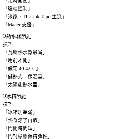
「
定時開關
」
「
遠端控制
」
「
米家、TP-Link Tapo 主流
」
「
Matter 支援
」
熱水器節能
技巧
「
瓦斯熱水器最省
」
「
用前才開
」
「
設定 40-42°C
」
「
儲熱式：保溫蓋
」
「
太陽能熱水器
」
冰箱節能
技巧
「
冰箱別塞滿
」
「
熱食涼了再放
」
「
門開時間短
」
「
門封橡膠保持彈性
」