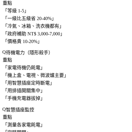
重點
「
等級 1-5
」
「
一級比五級省 20-40%
」
「
冷氣、冰箱、洗衣機都有
」
「
政府補助 NT$ 3,000-7,000
」
「
價格貴 10-20%
」
待機電力（隱形殺手）
重點
「
家電待機仍耗電
」
「
機上盒、電視、微波爐主要
」
「
用智慧插座定時斷電
」
「
用排插開關集中
」
「
手機充電器拔掉
」
智慧插座監控
重點
「
測量各家電耗電
」