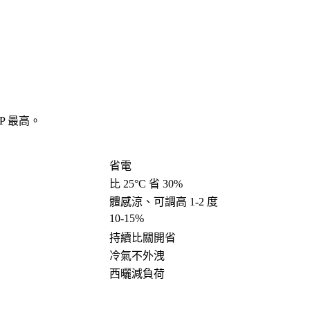
P 最高。
省電
比 25°C 省 30%
體感涼、可調高 1-2 度
10-15%
持續比關開省
冷氣不外洩
西曬減負荷