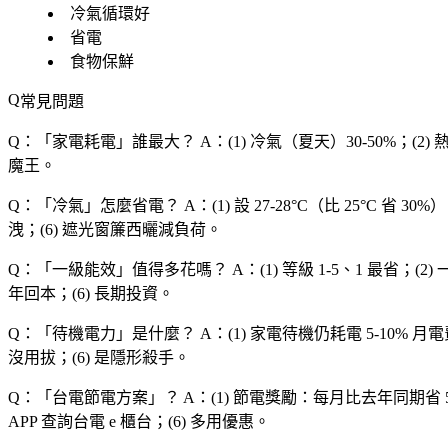
冷氣循環好
省電
食物保鮮
常見問題
Q：「
家電耗電
」誰最大？
A：(1) 冷氣（夏天）30-50%；(2) 熱
魔王。
Q：「
冷氣
」怎麼省電？
A：(1) 設 27-28°C（比 25°C 
洩；(6) 遮光窗簾西曬減負荷。
Q：「
一級能效
」值得多花嗎？
A：(1) 等級 1-5、1 最省；(2)
年回本；(6) 長期投資。
Q：「
待機電力
」是什麼？
A：(1) 家電待機仍耗電 5-10% 
沒用拔；(6) 是隱形殺手。
Q：「
台電節電方案
」？
A：(1) 節電獎勵：每月比去年同期省 5%、
APP 查詢台電 e 櫃台；(6) 多用優惠。