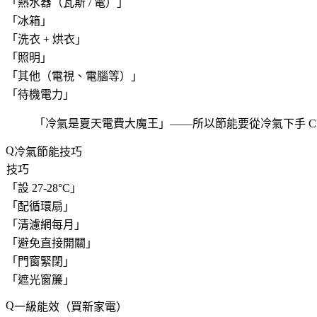
「
熱水器（瓦斯 / 電）
」
「
冰箱
」
「
洗衣 + 烘衣
」
「
照明
」
「
其他（電視、電腦等）
」
「
待機電力
」
「
冷氣是夏天電費大魔王
」——所以節能要從冷氣下手 C
冷氣節能技巧
技巧
「
設 27-28°C
」
「
配循環扇
」
「
清濾網每月
」
「
避免直接開關
」
「
門窗緊閉
」
「
遮光窗簾
」
一級能效（買新家電）