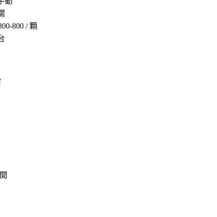
手動
關
300-800 / 顆
台
省
空間