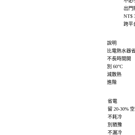
不必
出門
NT$ 
跨平
說明
比電熱水器
不長時間開
別 60°C
減散熱
進階
省電
留 20-30% 
不耗冷
別猶豫
不漏冷