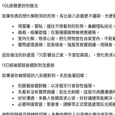
比掛鏡更好的做法
如果你真的想化解對到的形煞，有比掛八卦鏡更不擾鄰、也更
用窗簾、窗貼
：擋住不想看到的形煞，兼顧隱私採光
植栽、綠簾遮擋
：在窗邊擺植物做視覺緩衝。
室內化解
：想求心安，把化煞物放在自家室內，不對
實際處理源頭
：若是噪音、強風等真實困擾，用隔音
這些做法的好處是「只影響自己家、不冒犯鄰居」。想化煞求
已經被鄰居掛鏡對到怎麼辦
如果是你被鄰居的八卦鏡對到，先別急著回敬：
別跟著掛鏡對戰
：以牙還牙只會惡性循環。
先看有沒有實際困擾
：若反光刺眼，這是可具體溝通
好好溝通
：多數人掛鏡是求心安，好好講通常能解決
必要時循管道
：管委會、調解等正式管道處理反光困
被對到時最忌情緒性回敬。多數掛鏡的人只是想化解自家形煞