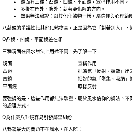
鏡面有三種
：凸鏡、凹鏡、平面鏡，宣稱作用不同。
多掛在門外、窗外
：對著要化解的方向。
效果無法驗證
：跟其他化煞物一樣，屬信仰與心理範
八卦鏡的爭議性比其他化煞物高，正是因為它「對著別人」，
凸鏡、凹鏡、平面鏡差在哪
三種鏡面在風水說法上用途不同，先了解一下：
鏡面
宣稱作用
凸鏡
把煞氣「反射、擴散」出
凹鏡
把好的氣「聚集、吸納」
平面鏡
原樣反射
要強調的是，這些作用都無法驗證，屬於風水信仰的說法。不
的處理方式。
為什麼八卦鏡容易引發鄰里糾紛
八卦鏡最大的問題不在風水，在人際：