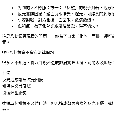
對到的人不舒服
：被一面「反煞」的鏡子對著，觀感
反光實際困擾
：鏡面反射陽光、燈光，可能真的刺眼
引發對戰
：對方也掛一面回敬，愈演愈烈。
傷和氣
：為了化煞卻跟鄰居結怨，得不償失。
這是八卦鏡最現實的問題——你為了自家「化煞」而掛，卻可
置。
掛八卦鏡會不會有法律問題
很多人不知道，掛八卦鏡若造成鄰居實際困擾，可能涉及糾紛
情況
反光造成鄰居眩光困擾
掛設在公共區域
引發鄰里衝突
雖然單純掛鏡不必然違法，但若造成鄰居實際的反光困擾、或
來。