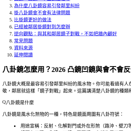
為什麼八卦鏡容易引發鄰里糾紛
掛八卦鏡會不會有法律問題
比掛鏡更好的做法
已經被鄰居掛鏡對到怎麼辦
逆向觀點：與其和鄰居鏡子對戰，不如把牆內顧好
常見問題
資料來源
延伸閱讀
八卦鏡怎麼用？2026 凸鏡凹鏡與會不會
八卦鏡大概是最容易引發鄰里糾紛的風水物。你可能看過有人
敬，鄰居就這樣「鏡子對戰」起來。這篇講清楚八卦鏡的種類
八卦鏡是什麼
八卦鏡是風水化煞物的一種，特色是鏡面周圍有八卦符號：
用途宣稱
：反射、化解對門或外在形煞（路沖、壁刀