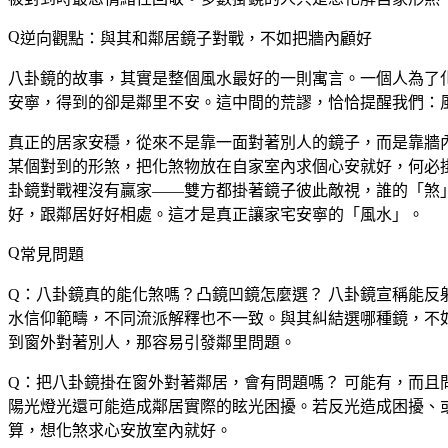
逆向觀點：與其和鄰居鏡子對戰，不如把牆內顧好
八卦鏡的故事，其實是整個風水最好的一則寓言。一個人為了
安寧，得到的卻是鄰里不安。這中間的荒謬，恰恰提醒我們：
真正的居家安穩，從來不是靠一面對著別人的鏡子，而是靠牆
某個對到的形煞，把化煞物放在自家室內求個心安就好，何必
卦鏡對戰裡沒有贏家——雙方都掛著鏡子彼此敵視，誰的「煞
好，跟鄰居好好相處。這才是真正讓家宅安寧的「風水」。
常見問題
Q：八卦鏡真的能化煞嗎？凸鏡凹鏡怎麼選？
八卦鏡宣稱能反
水信仰範疇，不同流派解釋也不一致。與其糾結選哪種鏡，不
到窗外對著別人，那容易引發鄰里問題。
Q：把八卦鏡掛在窗外對著鄰居，會有問題嗎？
可能有，而且
陽光燈光還可能造成鄰居實際的眩光困擾。若反光造成困擾、
算，想化煞求心安放室內就好。