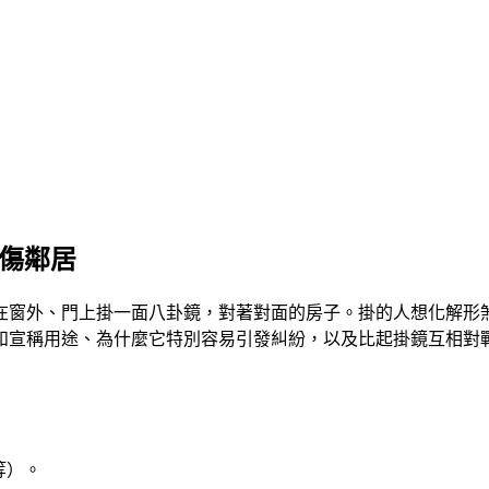
反傷鄰居
在窗外、門上掛一面八卦鏡，對著對面的房子。掛的人想化解形
和宣稱用途、為什麼它特別容易引發糾紛，以及比起掛鏡互相對
等）。