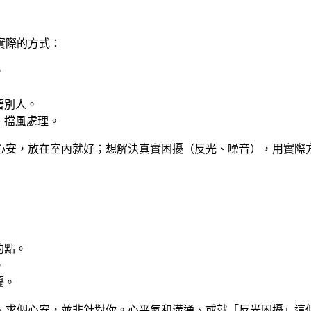
實際的方式：
。
著別人。
、擋風處理。
心安，放在室內就好；想解決真實困擾（反光、噪音），用實際
的點。
。
擾。
、求個心安，並非針對你。心平氣和溝通、或就「反光困擾」這