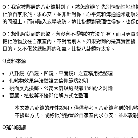
Q：我家被鄰居的八卦鏡對到了，該怎麼辦？
先別情緒性地也
化解自家形煞、求心安，並非針對你，心平氣和溝通通常能解
的問題上，而非陷入玄學攻防，這比掛鏡對戰理性得多，也保
Q：想化解對到的形煞，有沒有不擾鄰的方法？
有，而且更實
把化煞物放在自家室內，不對著別人。如果對到的是真實困擾
目的，又不傷敦親睦鄰的和氣，比掛八卦鏡好太多。
資料來源
八卦鏡（凸鏡、凹鏡、平面鏡）之宣稱用途整理
化煞物效果無法驗證之信仰範疇說明
鏡面反光擾鄰、公寓大廈規約與鄰里糾紛之討論
窗簾、植栽等不擾鄰化解方式之整理
本文為八卦鏡的理性說明，僅供參考。八卦鏡宣稱的化煞
不擾鄰方式，或將化煞物置於自家室內求心安，並以敦親
延伸閱讀