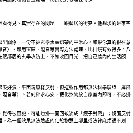
個看得見、真實存在的問題——跟鄰居的衝突。他想求的是家宅
鄰里關係，一份不被玄學焦慮綁架的平常心。如果你真的很在意
噪音），那用窗簾、隔音等實際方法處理，比掛鏡有效得多。八
在跟鄰居的玄學攻防上，不如收回目光，把自己牆內的生活顧
聚吸好氣、平面鏡原樣反射，但這些作用都無法科學驗證，屬風
、隔音等）。若純粹求心安，把化煞物放自家室內即可，不必掛
、覺得被冒犯，可能也掛一面回敬演成「鏡子對戰」；鏡面反射
理。為一個效果無法驗證的化煞物惹上鄰里或法律麻煩很不划