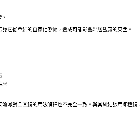
疇。
這讓它從單純的自家化煞物，變成可能影響鄰居觀感的東西。
去
進來
同流派對凸凹鏡的用法解釋也不完全一致。與其糾結該用哪種鏡