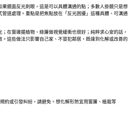
如果鏡面反光刺眼，這是可以具體溝通的點；多數人掛鏡只是想
式管道處理。重點是把焦點放在「反光困擾」這種具體、可溝通
光；在窗邊擺植物、綠簾做視覺緩衝也很好；純粹求心安的話，
效。這些做法只影響自己家、不冒犯鄰居，既達到化解或改善的
規約或引發糾紛，請避免。想化解形煞宜用窗簾、植栽等