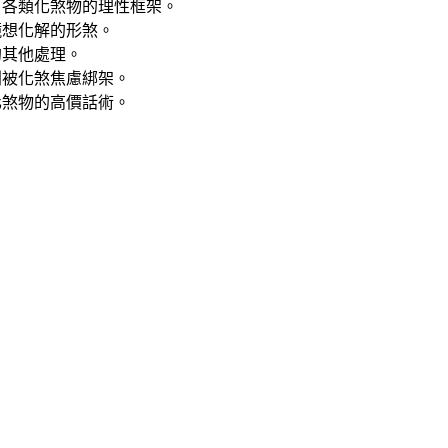
：各類化煞物的理性框架。
鏡想化解的形煞。
的其他處理。
別被化煞焦慮綁架。
化煞物的高價話術。