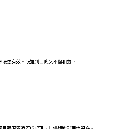
方法更有效。既達到目的又不傷和氣。
個具體問題循管道處理，比掛鏡對戰理性得多。