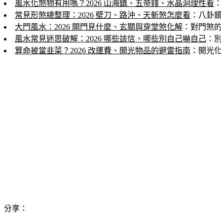
風水化煞物有用嗎？2026 山海鎮、五帝錢、水晶洞理性看
常見形煞總整理：2026 壁刀、路沖、天斬煞怎麼看
：八卦
大門風水：2026 開門見什麼、玄關與穿堂煞化解
：對門煞
風水常見迷思破解：2026 哪些該信、哪些別自己嚇自己
：
算命被當韭菜？2026 改運費、開光物品的避雷指南
：開光
分享：