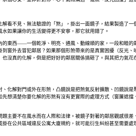
化解看不見、無法驗證的「煞」，掛出一面鏡子，結果製造了一
風水如果讓你的生活變得更不安寧，那它就用錯了。
內的東西——一個乾淨、明亮、通風、動線順的家，一段和睦的
掛到窗外去冒犯鄰居？如果那個形煞帶來的是真實困擾（反光、
」也沒真的化解，倒是把好好的鄰居關係搞砸了。與其把力氣花
射、化解對門或外在形煞，凸鏡說是把煞氣反射擴散、凹鏡說是
如先想清楚你要化解的形煞有沒有更實際的處理方式（窗簾遮擋
問題主要不在風水而在人際和法律。被鏡子對著的鄰居觀感很差
或掛在公共區域違反公寓大廈規約，就可能衍生糾紛甚至需要處