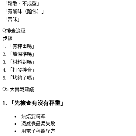
「
鬆散、不成型
」
「
有酸味（麵包）
」
「
苦味
」
排查流程
步驟
1. 「
有秤重嗎
」
2. 「
爐溫準嗎
」
3. 「
材料對嗎
」
4. 「
打發拌合
」
5. 「
烤夠了嗎
」
5 大實戰建議
1. 「
先檢查有沒有秤重
」
烘焙要精準
憑感覺最易失敗
用電子秤照配方