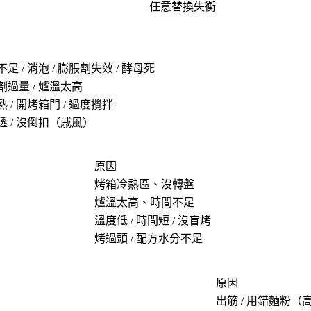
任意替換失衡
足 / 消泡 / 膨脹劑失效 / 酵母死
劑過量 / 爐溫太高
 / 開烤箱門 / 過度攪拌
透 / 沒倒扣（戚風）
原因
烤箱冷熱區、沒轉盤
爐溫太高、時間不足
溫度低 / 時間短 / 沒盲烤
烤過頭 / 配方水分不足
原因
出筋 / 用錯麵粉（