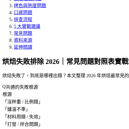
烤色與熟度問題
口感問題
排查流程
5 大實戰建議
常見問題
資料來源
延伸閱讀
烘焙失敗排除 2026｜常見問題對照表實戰
烘焙失敗了，到底是哪裡出錯？本文整理 2026 年烘焙最常
共通的失敗根源
根源
「
沒秤重 / 比例錯
」
「
爐溫不準
」
「
材料用錯 / 失效
」
「
打發 / 拌合問題
」