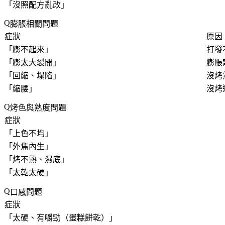
「
沒照配方亂改
」
膨脹相關問題
症狀
原因
「
膨不起來
」
打發不
「
膨太大裂開
」
膨脹
「
回縮、塌陷
」
沒烤熟
「
縮腰
」
沒烤
烤色與熟度問題
症狀
「
上色不均
」
「
外焦內生
」
「
烤不熟、濕底
」
「
太乾太硬
」
口感問題
症狀
「
太硬、有嚼勁（蛋糕餅乾）
」