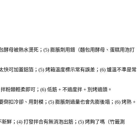
) 麵包酵母被熱水燙死；(5) 膨脹劑用錯（麵包用酵母、蛋糕用泡打
色太快可加蓋鋁箔；(5) 烤箱溫度標示常有誤差；(6) 爐溫不準是常
 拌粉類輕柔即可；(6) 低筋 + 不過度拌 + 別烤過頭。
風要倒扣冷卻、用對模；(5) 膨脹劑過量也會先膨後塌；(6) 烤熟 +
不新鮮；(4) 打發拌合有無消泡出筋；(5) 烤夠了嗎（竹籤測