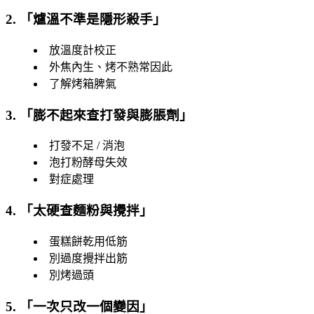
2. 「
爐溫不準是隱形殺手
」
放溫度計校正
外焦內生、烤不熟常因此
了解烤箱脾氣
3. 「
膨不起來查打發與膨脹劑
」
打發不足 / 消泡
泡打粉酵母失效
對症處理
4. 「
太硬查麵粉與攪拌
」
蛋糕餅乾用低筋
別過度攪拌出筋
別烤過頭
5. 「
一次只改一個變因
」