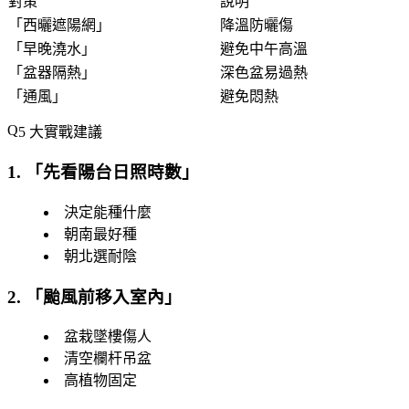
對策
說明
「
西曬遮陽網
」
降溫防曬傷
「
早晚澆水
」
避免中午高溫
「
盆器隔熱
」
深色盆易過熱
「
通風
」
避免悶熱
5 大實戰建議
1. 「
先看陽台日照時數
」
決定能種什麼
朝南最好種
朝北選耐陰
2. 「
颱風前移入室內
」
盆栽墜樓傷人
清空欄杆吊盆
高植物固定