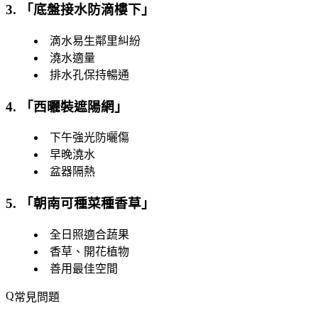
3. 「
底盤接水防滴樓下
」
滴水易生鄰里糾紛
澆水適量
排水孔保持暢通
4. 「
西曬裝遮陽網
」
下午強光防曬傷
早晚澆水
盆器隔熱
5. 「
朝南可種菜種香草
」
全日照適合蔬果
香草、開花植物
善用最佳空間
常見問題