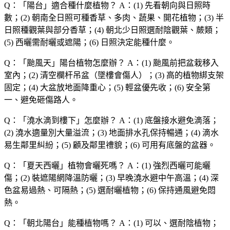
Q：「
陽台
」適合種什麼植物？
A：(1) 先看朝向與日照時
數；(2) 朝南全日照可種香草、多肉、蔬果、開花植物；(3) 半
日照種觀葉與部分香草；(4) 朝北少日照選耐陰觀葉、蕨類；
(5) 西曬需耐曬或遮陽；(6) 日照決定能種什麼。
Q：「
颱風天
」陽台植物怎麼辦？
A：(1) 颱風前把盆栽移入
室內；(2) 清空欄杆吊盆（墜樓會傷人）；(3) 高的植物綁支架
固定；(4) 大盆放地面降重心；(5) 輕盆優先收；(6) 安全第
一、避免砸傷路人。
Q：「
澆水滴到樓下
」怎麼辦？
A：(1) 底盤接水避免滴落；
(2) 澆水適量別大量溢流；(3) 地面排水孔保持暢通；(4) 滴水
易生鄰里糾紛；(5) 顧及鄰里禮貌；(6) 可用有底盤的盆器。
Q：「
夏天西曬
」植物會曬死嗎？
A：(1) 強烈西曬可能曬
傷；(2) 裝遮陽網降溫防曬；(3) 早晚澆水避中午高溫；(4) 深
色盆易過熱、可隔熱；(5) 選耐曬植物；(6) 保持通風避免悶
熱。
Q：「
朝北陽台
」能種植物嗎？
A：(1) 可以、選耐陰植物；