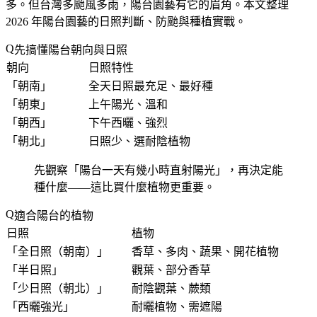
多。但台灣多颱風多雨，陽台園藝有它的眉角。本文整理
2026 年陽台園藝的日照判斷、防颱與種植實戰。
先搞懂陽台朝向與日照
朝向
日照特性
「
朝南
」
全天日照最充足、最好種
「
朝東
」
上午陽光、溫和
「
朝西
」
下午西曬、強烈
「
朝北
」
日照少、選耐陰植物
先觀察「
陽台一天有幾小時直射陽光
」，再決定能
種什麼——這比買什麼植物更重要。
適合陽台的植物
日照
植物
「
全日照（朝南）
」
香草、多肉、蔬果、開花植物
「
半日照
」
觀葉、部分香草
「
少日照（朝北）
」
耐陰觀葉、蕨類
「
西曬強光
」
耐曬植物、需遮陽