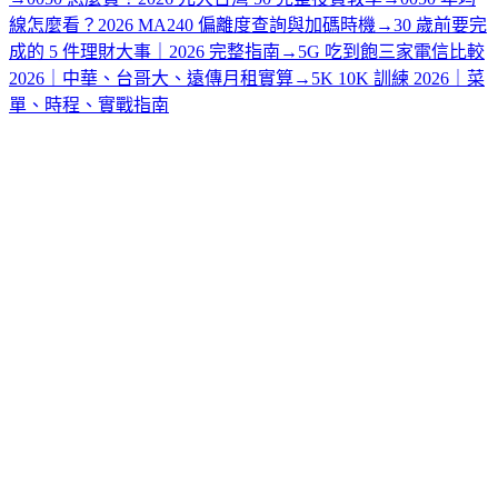
線怎麼看？2026 MA240 偏離度查詢與加碼時機
→
30 歲前要完
成的 5 件理財大事｜2026 完整指南
→
5G 吃到飽三家電信比較
2026｜中華、台哥大、遠傳月租實算
→
5K 10K 訓練 2026｜菜
單、時程、實戰指南