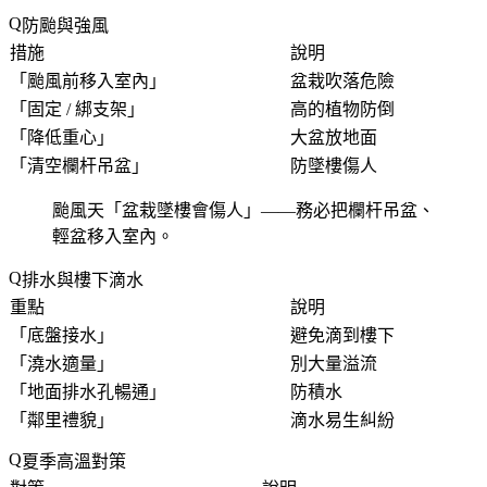
防颱與強風
措施
說明
「
颱風前移入室內
」
盆栽吹落危險
「
固定 / 綁支架
」
高的植物防倒
「
降低重心
」
大盆放地面
「
清空欄杆吊盆
」
防墜樓傷人
颱風天「
盆栽墜樓會傷人
」——務必把欄杆吊盆、
輕盆移入室內。
排水與樓下滴水
重點
說明
「
底盤接水
」
避免滴到樓下
「
澆水適量
」
別大量溢流
「
地面排水孔暢通
」
防積水
「
鄰里禮貌
」
滴水易生糾紛
夏季高溫對策