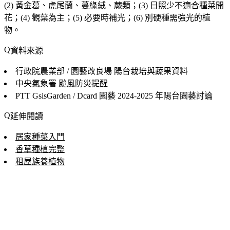
(2) 黃金葛、虎尾蘭、蔓綠絨、蕨類；(3) 日照少不適合種菜開
花；(4) 觀葉為主；(5) 必要時補光；(6) 別硬種需強光的植
物。
資料來源
行政院農業部 / 園藝改良場
陽台栽培與蔬果資料
中央氣象署
颱風防災提醒
PTT GsisGarden / Dcard 園藝
2024-2025 年陽台園藝討論
延伸閱讀
居家種菜入門
香草種植完整
租屋族養植物