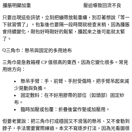
腫脹明顯加重
壓迫導致回流不良
只要出現這些訊號，
立刻把繃帶放鬆重纏
，別忍著想說「等一
下就習慣了」。包紮後也要隔一段時間就檢查末梢，因為腫脹
會持續變化，剛包好時剛好的鬆緊，腫起來之後可能就太緊
了。
三角巾：懸吊與固定的多用途布
三角巾是急救箱裡 CP 值很高的東西，因為它變化很多。常見
用途方向：
懸吊手臂
：手、前臂、手肘受傷時，把手臂吊起來減
少晃動與負擔。
固定敷料
：在不好用膠帶的部位（如頭部）固定紗
布。
臨時加壓或包覆
：折疊後當作墊或加壓用。
但要老實說：把三角巾打成穩固又不滑落的懸吊、又不會勒到
脖子，
手法需要實際練過
。本文不寫逐步打法，因為光看圖很