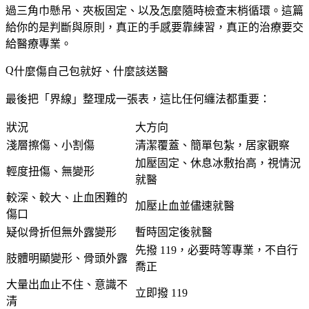
過三角巾懸吊、夾板固定、以及怎麼隨時檢查末梢循環。這篇
給你的是判斷與原則，真正的手感要靠練習，真正的治療要交
給醫療專業。
什麼傷自己包就好、什麼該送醫
最後把「界線」整理成一張表，這比任何纏法都重要：
狀況
大方向
淺層擦傷、小割傷
清潔覆蓋、簡單包紮，居家觀察
加壓固定、休息冰敷抬高，視情況
輕度扭傷、無變形
就醫
較深、較大、止血困難的
加壓止血並儘速就醫
傷口
疑似骨折但無外露變形
暫時固定後就醫
先撥 119，必要時等專業，不自行
肢體明顯變形、骨頭外露
喬正
大量出血止不住、意識不
立即撥 119
清