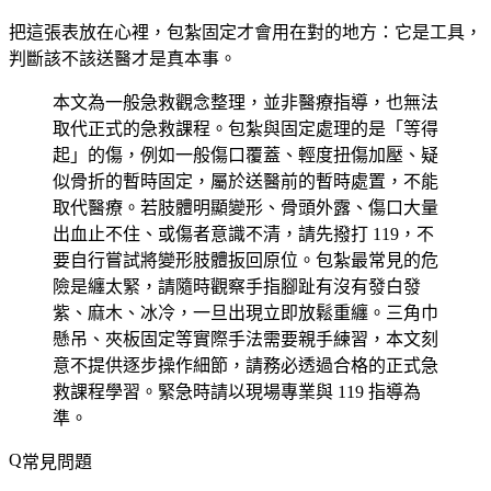
把這張表放在心裡，包紮固定才會用在對的地方：它是工具，
判斷該不該送醫才是真本事。
本文為一般急救觀念整理，並非醫療指導，也無法
取代正式的急救課程。包紮與固定處理的是「等得
起」的傷，例如一般傷口覆蓋、輕度扭傷加壓、疑
似骨折的暫時固定，屬於送醫前的暫時處置，不能
取代醫療。若肢體明顯變形、骨頭外露、傷口大量
出血止不住、或傷者意識不清，請先撥打 119，不
要自行嘗試將變形肢體扳回原位。包紮最常見的危
險是纏太緊，請隨時觀察手指腳趾有沒有發白發
紫、麻木、冰冷，一旦出現立即放鬆重纏。三角巾
懸吊、夾板固定等實際手法需要親手練習，本文刻
意不提供逐步操作細節，請務必透過合格的正式急
救課程學習。緊急時請以現場專業與 119 指導為
準。
常見問題