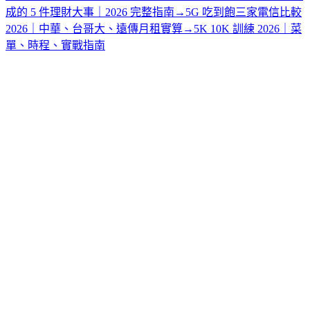
成的 5 件理財大事｜2026 完整指南
→
5G 吃到飽三家電信比較
2026｜中華、台哥大、遠傳月租實算
→
5K 10K 訓練 2026｜菜
單、時程、實戰指南