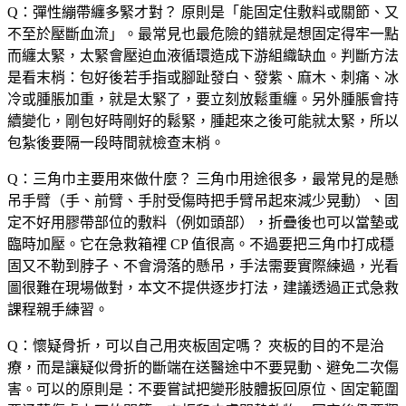
Q：彈性繃帶纏多緊才對？
原則是「能固定住敷料或關節、又
不至於壓斷血流」。最常見也最危險的錯就是想固定得牢一點
而纏太緊，太緊會壓迫血液循環造成下游組織缺血。判斷方法
是看末梢：包好後若手指或腳趾發白、發紫、麻木、刺痛、冰
冷或腫脹加重，就是太緊了，要立刻放鬆重纏。另外腫脹會持
續變化，剛包好時剛好的鬆緊，腫起來之後可能就太緊，所以
包紮後要隔一段時間就檢查末梢。
Q：三角巾主要用來做什麼？
三角巾用途很多，最常見的是懸
吊手臂（手、前臂、手肘受傷時把手臂吊起來減少晃動）、固
定不好用膠帶部位的敷料（例如頭部），折疊後也可以當墊或
臨時加壓。它在急救箱裡 CP 值很高。不過要把三角巾打成穩
固又不勒到脖子、不會滑落的懸吊，手法需要實際練過，光看
圖很難在現場做對，本文不提供逐步打法，建議透過正式急救
課程親手練習。
Q：懷疑骨折，可以自己用夾板固定嗎？
夾板的目的不是治
療，而是讓疑似骨折的斷端在送醫途中不要晃動、避免二次傷
害。可以的原則是：不要嘗試把變形肢體扳回原位、固定範圍