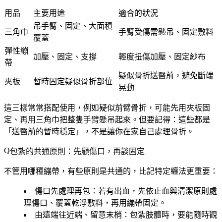
用品
主要用途
適合的狀況
吊手臂、固定、大面積
三角巾
手臂受傷需懸吊、固定敷料
覆蓋
彈性繃
加壓、固定、支撐
輕度扭傷加壓、固定紗布
帶
疑似骨折送醫前，避免斷端
夾板
暫時固定疑似骨折部位
晃動
這三樣常常搭配使用，例如疑似前臂骨折，可能先用夾板固
定、再用三角巾把整隻手臂懸吊起來。但要記得：
這些都是
「送醫前的暫時穩定」，不是讓你在家自己處理骨折
。
包紮的共通原則：先顧傷口，再談固定
不管用哪種繃帶，有些原則是共通的，比記特定纏法更重要：
傷口先處理再包
：若有出血，先依止血與清潔原則處
理傷口、覆蓋乾淨敷料，再用繃帶固定。
由遠端往近端、留意末梢
：包紮肢體時，要能隨時觀