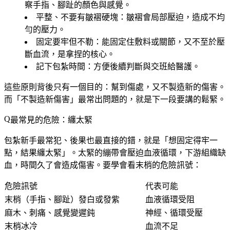
察手指、腳趾的顏色與感覺。
平整、不要有皺褶硬塊
：皺褶會局部壓迫，造成不均
勻的壓力。
固定要牢但不勒
：能固定住敷料或關節，又不至於壓
斷血流，是拿捏的核心。
記下包紮時間
：方便後續判斷與交班給醫護。
這些原則背後只有一個目的：
幫到傷處，又不製造新的傷害
。
而「不製造新傷害」最常出問題的，就是下一段要講的鬆緊。
最常見的危險：纏太緊
包紮新手最常犯、後果也最直接的錯，就是「想固定得牢一
點，結果纏太緊」。太緊的繃帶會壓迫血液循環，下游組織缺
血，時間久了會造成傷害。要學會看末梢的危險訊號：
危險訊號
代表可能
末梢（手指、腳趾）發白或發紫
血液循環受阻
麻木、刺痛、感覺變遲鈍
神經、循環受壓
末梢冰冷
血流不足