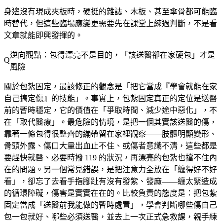
身邊沒有現成夾板時，硬挺的雜誌、木板、甚至傘骨都可能臨
時替代，但
這些臨場應變更需要先在課堂上練過判斷
，不是看
文章就能即興發揮的。
逆向觀點：包得漂亮不是目的，「該送醫卻在家硬包」才是
風險
關於包紮固定，最該修正的觀念是「把它當成『學會就能在家
自己搞定傷』的技能」。事實上，包紮固定真正的定位是
送醫
前的暫時穩定
，它的價值在「爭取時間、減少途中惡化」，不
在「取代醫療」。最危險的情境，是把一個其實該送醫的傷，
靠著一條包得很整齊的繃帶留在家裡觀察——肢體明顯變形、
骨頭外露、傷口大量出血止不住、或傷者意識不清，這些都是
要趕快就醫、必要時撥 119 的狀況，再漂亮的包紮也擋不住內
在的問題。另一個常見錯誤，是把注意力全放在「纏得好不好
看」，卻忘了去看手指腳趾有沒有發紫、發麻——纏太緊造成
的循環障礙，傷害是實實在在的。比較負責的態度是：把包紮
固定當成「送醫前我能做的暫時處置」，學會判斷哪些傷自己
包一包就好、哪些必須送醫，並去上一次正式急救課，親手練