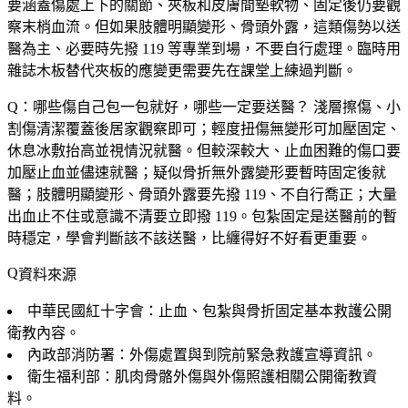
要涵蓋傷處上下的關節、夾板和皮膚間墊軟物、固定後仍要觀
察末梢血流。但如果肢體明顯變形、骨頭外露，這類傷勢以送
醫為主、必要時先撥 119 等專業到場，不要自行處理。臨時用
雜誌木板替代夾板的應變更需要先在課堂上練過判斷。
Q：哪些傷自己包一包就好，哪些一定要送醫？
淺層擦傷、小
割傷清潔覆蓋後居家觀察即可；輕度扭傷無變形可加壓固定、
休息冰敷抬高並視情況就醫。但較深較大、止血困難的傷口要
加壓止血並儘速就醫；疑似骨折無外露變形要暫時固定後就
醫；肢體明顯變形、骨頭外露要先撥 119、不自行喬正；大量
出血止不住或意識不清要立即撥 119。包紮固定是送醫前的暫
時穩定，學會判斷該不該送醫，比纏得好不好看更重要。
資料來源
中華民國紅十字會：止血、包紮與骨折固定基本救護公開
衛教內容。
內政部消防署：外傷處置與到院前緊急救護宣導資訊。
衛生福利部：肌肉骨骼外傷與外傷照護相關公開衛教資
料。