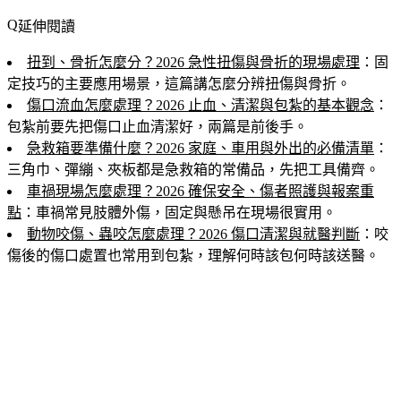
延伸閱讀
扭到、骨折怎麼分？2026 急性扭傷與骨折的現場處理
：固
定技巧的主要應用場景，這篇講怎麼分辨扭傷與骨折。
傷口流血怎麼處理？2026 止血、清潔與包紮的基本觀念
：
包紮前要先把傷口止血清潔好，兩篇是前後手。
急救箱要準備什麼？2026 家庭、車用與外出的必備清單
：
三角巾、彈繃、夾板都是急救箱的常備品，先把工具備齊。
車禍現場怎麼處理？2026 確保安全、傷者照護與報案重
點
：車禍常見肢體外傷，固定與懸吊在現場很實用。
動物咬傷、蟲咬怎麼處理？2026 傷口清潔與就醫判斷
：咬
傷後的傷口處置也常用到包紮，理解何時該包何時該送醫。