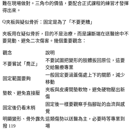
難在現場做對。三角巾的價值，要配合正式課程的練習才發揮
得出來。
夾板與疑似骨折：固定是為了「不要更糟」
夾板用在疑似骨折，目的不是治療，而是
讓斷端在送醫途中不
要晃動、避免二次傷害
。幾個重要觀念：
觀念
說明
不要試圖把變形的肢體扳回原位，這要
不要嘗試「喬正」
交給醫療專業
一般固定要涵蓋傷處上下的關節，減少
固定範圍要夠
移動
夾板與皮膚間墊軟物，避免硬物壓出新
墊軟、避免直接壓
傷
固定後一樣要觀察手指腳趾的血流與感
固定後仍看末梢
覺
明顯變形、骨外露先
這類傷勢以送醫為主，必要時等專業到
撥 119
場