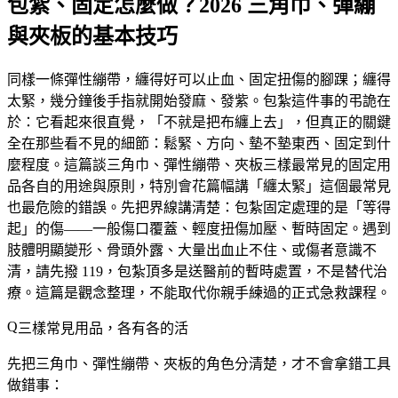
包紮、固定怎麼做？2026 三角巾、彈繃
與夾板的基本技巧
同樣一條彈性繃帶，纏得好可以止血、固定扭傷的腳踝；纏得
太緊，幾分鐘後手指就開始發麻、發紫。包紮這件事的弔詭在
於：它看起來很直覺，「不就是把布纏上去」，但真正的關鍵
全在那些看不見的細節：鬆緊、方向、墊不墊東西、固定到什
麼程度。這篇談三角巾、彈性繃帶、夾板三樣最常見的固定用
品各自的用途與原則，特別會花篇幅講「纏太緊」這個最常見
也最危險的錯誤。先把界線講清楚：包紮固定處理的是「等得
起」的傷——一般傷口覆蓋、輕度扭傷加壓、暫時固定。
遇到
肢體明顯變形、骨頭外露、大量出血止不住、或傷者意識不
清，請先撥 119
，包紮頂多是送醫前的暫時處置，不是替代治
療。這篇是觀念整理，不能取代你親手練過的正式急救課程。
三樣常見用品，各有各的活
先把三角巾、彈性繃帶、夾板的角色分清楚，才不會拿錯工具
做錯事：