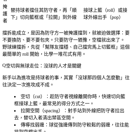
掩
替持球者擋住其防守者，再「順
接球上籃（roll）或接
護
下」切向籃框或「拉開」到外線
球外線出手（pop）
者
擋拆能成立，是因為防守方一被掩護擋到，就被迫做選擇：要
不要換防、要不要包夾。
只要防守一猶豫，空檔就出來了。
野球練擋拆，先從「幫隊友擋穩、自己擋完馬上切籃框」這個
最簡單的 roll 開始，比學一堆花式有用。
空切與無球走位：沒球的人才是關鍵
新手以為進攻是持球者的事，其實「沒球那四個人怎麼動」往
往決定一次進攻成不成。
空切（cut）
：趁防守者視線離開你時，快速切向籃
框接球上籃，最常見的得分方式之一。
拉開空間（spacing）
：射手站到外線把防守者拉出
去，替切入者清出禁區空間。
傳導找弱邊
：球從強邊傳到防守較鬆的弱邊，往往能
找到空檔出手。