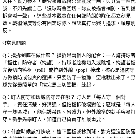
人往、實力參差，硬套複雜戰術只會亂成一團。與其背一堆代
號，不如先讓自己「沒球時會空切、隊友被過會補防、看到擋
拆會喊一聲」，這些基本觀念在任何臨時組的隊伍都立刻見
效。戰術深度等你有固定球隊、想認真打比賽再追求，順序別
反。
常見問題
Q：擋拆到底在做什麼？
擋拆是兩個人的配合：一人幫持球者
「擋住」防守者（掩護），持球者趁機切入或跳投，掩護者擋
完後切向籃框（roll）或拉到外線（pop）接球。核心是逼防守
方做換防或包夾的選擇，只要防守一猶豫，空檔就出來了。野
球先從最簡單的「擋完馬上切籃框」練起。
Q：盯人防守和區域防守差在哪？
盯人是「每人守一個對
手」，責任清楚、好溝通，但怕擋拆破壞對位；區域是「每人
守一塊區域」，能保護禁區、省體力，但外線準的對手容易打
穿。新手先學盯人，知道自己負責守誰最重要。
Q：什麼時候該打快攻？
搶下籃板或抄到球、對方還沒回防落