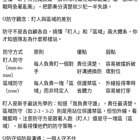
戰時急著亂衝」，把節奏分清楚就少犯一半失誤。
防守觀念：盯人與區域的差別
防守不是各自顧各自，搞懂「盯人」和「區域」兩大體系，你
才知道隊友為什麼那樣站。
防守方式
原則
優點
弱點
盯人防守
每人負責盯一個對
責任清楚、
容易被擋拆破
（man-to-
手
好溝通換防
壞對位
man）
區域防守
每人負責一塊「區
保護禁區、
外線投得準時
（zone）
域」而非特定人
省體力
容易被打穿
盯人是新手最該先學的：知道「我負責守誰」，責任最清楚。
區域防守（如 2-3、3-2）則是用站位保護禁區，但怕外線。看
職籃時，注意防守方是跟著人跑（盯人）還是守一塊區（區
域），就看得懂他們的防守策略。
防守協防與溝通：一個人守不住