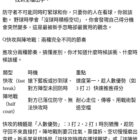
防守者不可能同時盯緊球和你，
只要你的人在看球，你就該
動。
野球時學會「沒球時積極空切」，你會發現自己得分機
會突然變多，這是最被新手忽略卻最實用的觀念。
快攻與陣地戰：兩種完全不同的節奏
進攻分兩種節奏，搞懂差別，你才知道什麼時候該衝、什麼時
候該緩。
類型
時機
重點
快攻（fast
搶下籃板或抄到球、
速度第一，趁人數優勢（如
break）
對方陣型未回防時
3 打 2）快速推進得分
陣地戰
對方已落位防守、無
耐心走位、傳導、用戰術製
（half
法快攻時
造空檔
court）
快攻的精髓是「人數優勢」：3 打 2、2 打 1 時別猶豫，趁防
守回不來直接打。陣地戰則要沉住氣，靠擋拆、空切慢慢磨出
空檔。新手常見錯誤是「該快攻時還在運球觀望」或「該陣地