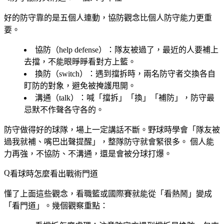
好的防守靠的是五個人連動，協防觀念比個人防守能力更重
要。
協防（help defense）
：隊友被過了，最近的人要補上
去擋，不能眼睜睜看對方上籃。
換防（switch）
：遇到擋拆時，兩名防守者交換各自
盯防的對象，避免被掩護甩開。
溝通（talk）
：喊「擋拆」「換」「補防」，防守最
忌默不作聲各守各的。
防守做得好的球隊，場上一定講話不斷。
野球時學會「隊友被
過我就補、嘴巴出聲提醒」，整隊防守就會緊很多。
個人能
力再強，不協防、不溝通，還是會被分球打爆。
看球時怎麼看出戰術門道
懂了上面這些觀念，看職籃或國際賽就能從「看熱鬧」變成
「看門道」。幾個觀察重點：