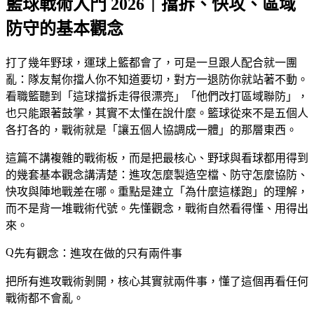
籃球戰術入門 2026｜擋拆、快攻、區域
防守的基本觀念
打了幾年野球，運球上籃都會了，可是一旦跟人配合就一團
亂：隊友幫你擋人你不知道要切，對方一退防你就站著不動。
看職籃聽到「這球擋拆走得很漂亮」「他們改打區域聯防」，
也只能跟著鼓掌，其實不太懂在說什麼。籃球從來不是五個人
各打各的，戰術就是「讓五個人協調成一體」的那層東西。
這篇不講複雜的戰術板，而是把最核心、野球與看球都用得到
的幾套基本觀念講清楚：進攻怎麼製造空檔、防守怎麼協防、
快攻與陣地戰差在哪。重點是建立「為什麼這樣跑」的理解，
而不是背一堆戰術代號。先懂觀念，戰術自然看得懂、用得出
來。
先有觀念：進攻在做的只有兩件事
把所有進攻戰術剝開，核心其實就兩件事，懂了這個再看任何
戰術都不會亂。