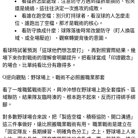
看擋拆怎麼處理
：注意防守方遇到擋拆是換防、包夾
還是繞過，這往往決定一次進攻的成敗。
看誰在跑空檔
：別只盯持球者，看沒球的人怎麼走
位、誰跑出了空檔，那才是戰術的核心。
看防守換成什麼
：球隊落後時常改變防守（盯人換區
域、或全場壓迫），觀察轉變背後的意圖。
看球時試著預測「這球他們想怎麼打」，再對照實際結果，幾
場下來你對戰術的理解會明顯提升。把看球當成「印證觀念」
的場合，比單純看比分有趣得多。
逆向觀點：野球場上，戰術不必照搬職業那套
看了一堆職籃戰術影片，興沖沖想在野球場上跑全套擋拆、區
域聯防，結果隊友臨時湊的、根本跑不起來，反而打得綁手綁
腳。
對多數野球場合來說，把「製造空檔、積極協防、開口溝通」
這三件事做好，遠比照搬職業戰術有用。
職業戰術是建立在
「固定隊友、長期練習、明確角色分工」之上，野球場上人來