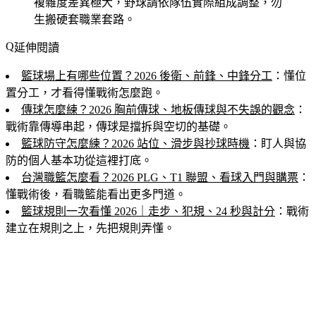
複雜度差異極大，野球請依隊伍實際組成調整，勿
生搬硬套職業套路。
延伸閱讀
籃球場上有哪些位置？2026 後衛、前鋒、中鋒分工
：懂位
置分工，才看得懂戰術怎麼跑。
傳球怎麼練？2026 胸前傳球、地板傳球與不失誤的觀念
：
戰術靠傳導串起，傳球是擋拆與空切的基礎。
籃球防守怎麼練？2026 站位、滑步與抄球時機
：盯人與協
防的個人基本功從這裡打底。
台灣職籃怎麼看？2026 PLG、T1 聯盟、看球入門與購票
：
懂戰術後，看職籃能看出更多門道。
籃球規則一次看懂 2026｜走步、犯規、24 秒與計分
：戰術
建立在規則之上，先把規則弄懂。