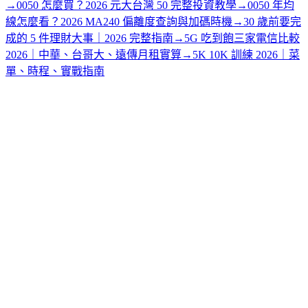
→
0050 怎麼買？2026 元大台灣 50 完整投資教學
→
0050 年均
線怎麼看？2026 MA240 偏離度查詢與加碼時機
→
30 歲前要完
成的 5 件理財大事｜2026 完整指南
→
5G 吃到飽三家電信比較
2026｜中華、台哥大、遠傳月租實算
→
5K 10K 訓練 2026｜菜
單、時程、實戰指南