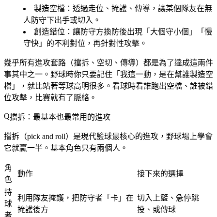
製造空檔
：透過走位、掩護、傳導，讓某個隊友在無
人防守下出手或切入。
創造錯位
：讓防守方換防後出現「大個守小個」「慢
守快」的不利對位，再針對性攻擊。
幾乎所有進攻套路（擋拆、空切、傳導）都是為了達成這兩件
事其中之一。野球時你只要記住「我這一動，是在幫誰製造空
檔」，就比站著等球高明很多。看球時看誰跑出空檔、誰被錯
位攻擊，比賽就有了脈絡。
擋拆：最基本也最常用的進攻
擋拆（pick and roll）是現代籃球最核心的進攻，野球場上學會
它就贏一半。基本角色只有兩個人。
角
動作
接下來的選擇
色
持
利用隊友掩護，把防守者「卡」在
切入上籃、急停跳
球
掩護後方
投、或傳球
者