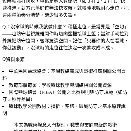
位時就該打快攻，重點是趁人數優勢（如 3 打 2、2 打 1）快
速推進。對方已落好位無法快攻時，就轉陣地戰耐心走位。把
這兩種節奏分清楚，能少很多失誤。
Q：沒拿球的時候我該做什麼？
積極走位，最常見是「空切」
——趁防守者視線離開你時切向籃框接球上籃；當射手就拉到
外線把防守拉開，替隊友清空間。記住「只要你的人在看球，
你就該動」，沒球時的走位往往決定一次進攻成不成。
資料來源
中華民國籃球協會：基層教練養成與戰術推廣相關公開資
料
教育部體育署：學校籃球教學與訓練相關公開資源
國際籃球總會（FIBA）公開之比賽規則與防守規範（如防
守 3 秒等差異）
籃球教學公開教材：擋拆、空切、區域防守之基本原理說
明
本文為戰術觀念入門整理，職業與業餘層級的戰術