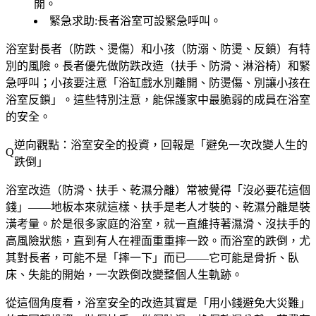
開。
緊急求助
:長者浴室可設緊急呼叫。
浴室對長者（防跌、燙傷）和小孩（防溺、防燙、反鎖）有特
別的風險。長者優先做防跌改造（扶手、防滑、淋浴椅）和緊
急呼叫；小孩要注意「浴缸戲水別離開、防燙傷、別讓小孩在
浴室反鎖」。這些特別注意，能保護家中最脆弱的成員在浴室
的安全。
逆向觀點：浴室安全的投資，回報是「避免一次改變人生的
跌倒」
浴室改造（防滑、扶手、乾濕分離）常被覺得「沒必要花這個
錢」——地板本來就這樣、扶手是老人才裝的、乾濕分離是裝
潢考量。於是很多家庭的浴室，就一直維持著濕滑、沒扶手的
高風險狀態，直到有人在裡面重重摔一跤。而浴室的跌倒，尤
其對長者，可能不是「摔一下」而已——它可能是骨折、臥
床、失能的開始，一次跌倒改變整個人生軌跡。
從這個角度看，浴室安全的改造其實是「用小錢避免大災難」