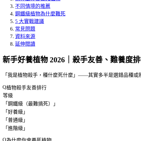
不同情境的推薦
鋼鐵級植物為什麼難死
5 大實戰建議
常見問題
資料來源
延伸閱讀
新手好養植物 2026｜殺手友善、難養度
「
我是植物殺手，種什麼死什麼
」——其實多半是選錯品種或
植物殺手友善排行
等級
「
鋼鐵級（最難搞死）
」
「
好養級
」
「
普通級
」
「
進階級
」
為什麼你會養死植物