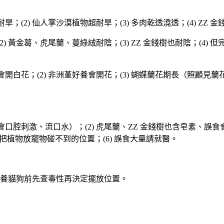
旱；(2) 仙人掌沙漠植物超耐旱；(3) 多肉乾透澆透；(4) ZZ 
(2) 黃金葛、虎尾蘭、蔓綠絨耐陰；(3) ZZ 金錢樹也耐陰；(4) 
會開白花；(2) 非洲堇好養會開花；(3) 蝴蝶蘭花期長（照顧見蘭花
口腔刺激、流口水）；(2) 虎尾蘭、ZZ 金錢樹也含皂素、誤食會
把植物放寵物碰不到的位置；(6) 誤食大量請就醫。
養貓狗前先查毒性再決定擺放位置。