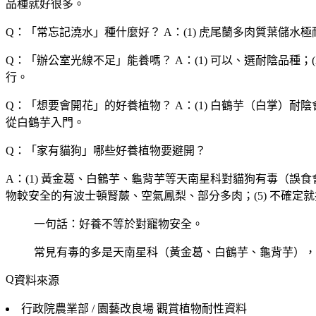
品種就好很多。
Q：「
常忘記澆水
」種什麼好？
A：(1) 虎尾蘭多肉質葉儲水極耐
Q：「
辦公室光線不足
」能養嗎？
A：(1) 可以、選耐陰品種；
行。
Q：「
想要會開花
」的好養植物？
A：(1) 白鶴芋（白掌）耐陰
從白鶴芋入門。
Q：「
家有貓狗
」哪些好養植物要避開？
A：(1) 黃金葛、白鶴芋、龜背芋等天南星科對貓狗有毒（誤食會
物較安全的有波士頓腎蕨、空氣鳳梨、部分多肉；(5) 不確定就
一句話：好養不等於對寵物安全。
常見有毒的多是天南星科（黃金葛、白鶴芋、龜背芋），
資料來源
行政院農業部 / 園藝改良場
觀賞植物耐性資料