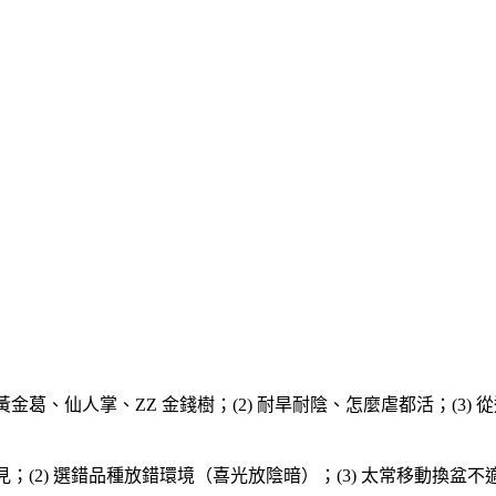
黃金葛、仙人掌、ZZ 金錢樹；(2) 耐旱耐陰、怎麼虐都活；(3) 
見；(2) 選錯品種放錯環境（喜光放陰暗）；(3) 太常移動換盆不適應