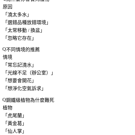
原因
「
澆太多水
」
「
選錯品種放錯環境
」
「
太常移動 / 換盆
」
「
忽略它存在
」
不同情境的推薦
情境
「
常忘記澆水
」
「
光線不足（辦公室）
」
「
想要會開花
」
「
想淨化空氣訴求
」
鋼鐵級植物為什麼難死
植物
「
虎尾蘭
」
「
黃金葛
」
「
仙人掌
」