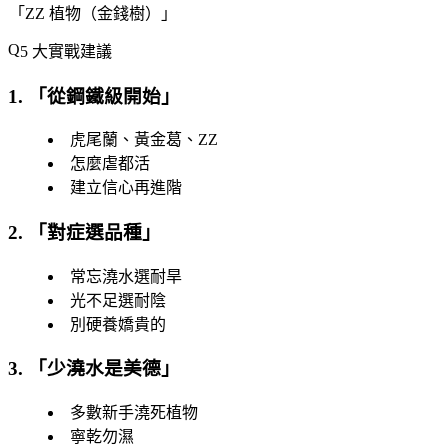
「
ZZ 植物（金錢樹）
」
5 大實戰建議
1. 「
從鋼鐵級開始
」
虎尾蘭、黃金葛、ZZ
怎麼虐都活
建立信心再進階
2. 「
對症選品種
」
常忘澆水選耐旱
光不足選耐陰
別硬養嬌貴的
3. 「
少澆水是美德
」
多數新手澆死植物
寧乾勿濕