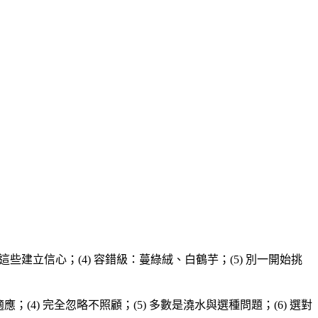
從這些建立信心；(4) 容錯級：蔓綠絨、白鶴芋；(5) 別一開始挑
；(4) 完全忽略不照顧；(5) 多數是澆水與選種問題；(6) 選對