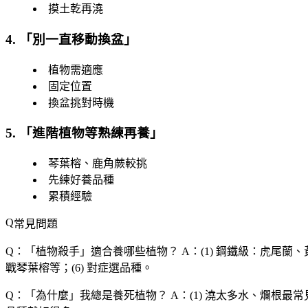
摸土乾再澆
4. 「
別一直移動換盆
」
植物需適應
固定位置
換盆挑對時機
5. 「
進階植物等熟練再養
」
琴葉榕、鹿角蕨較挑
先練好養品種
累積經驗
常見問題
Q：「
植物殺手
」適合養哪些植物？
A：(1) 鋼鐵級：虎尾蘭、
戰琴葉榕等；(6) 對症選品種。
Q：「
為什麼
」我總是養死植物？
A：(1) 澆太多水、爛根最常