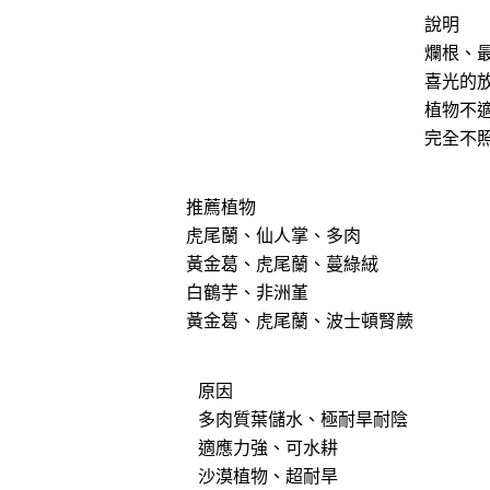
說明
爛根、
喜光的
植物不
完全不
推薦植物
虎尾蘭、仙人掌、多肉
黃金葛、虎尾蘭、蔓綠絨
白鶴芋、非洲堇
黃金葛、虎尾蘭、波士頓腎蕨
原因
多肉質葉儲水、極耐旱耐陰
適應力強、可水耕
沙漠植物、超耐旱