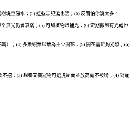
金錢樹塊莖儲水；(5) 這些忘記澆也活；(6) 反而怕你澆太多。
但完全無光仍會衰弱；(5) 可加植物燈補光；(6) 定期搬到有光處也
篇）；(4) 多數觀葉以葉為主少開花；(5) 開花需足夠光照；(6)
不適；(3) 想養又養寵物可選虎尾蘭並放高處不被啃；(4) 對寵