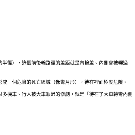
的半徑），這個前後輪路徑的差距就是內輪差。內側會被輾過
形成一個危險的死亡區域（像彎月形），待在裡面極度危險。
很多機車、行人被大車輾過的慘劇，就是「待在了大車轉彎內側