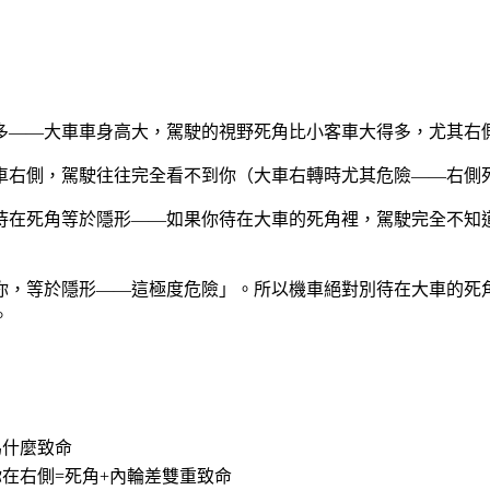
多——大車車身高大，駕駛的視野死角比小客車大得多，尤其右
右側，駕駛往往完全看不到你（大車右轉時尤其危險——右側死角
待在死角等於隱形——如果你待在大車的死角裡，駕駛完全不知
你，等於隱形——這極度危險」。所以機車絕對別待在大車的死
。
為什麼致命
你在右側=死角+內輪差雙重致命