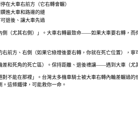
別停在大車右前方（它右轉會輾）
別鑽進大車和路邊的縫
寧可退後、讓大車先過
內側（尤其右側）」。大車右轉最致命——如果大車要右轉，而
的右前方、右側（如果它綠燈後要右轉，你就在死亡位置），寧
輪差和死角的死亡區）。保持距離、退後禮讓——遇到大車（尤
絕對不能在那裡」。台灣太多機車騎士被大車右轉內輪差輾過的
側。這條鐵律，可能救你一命。