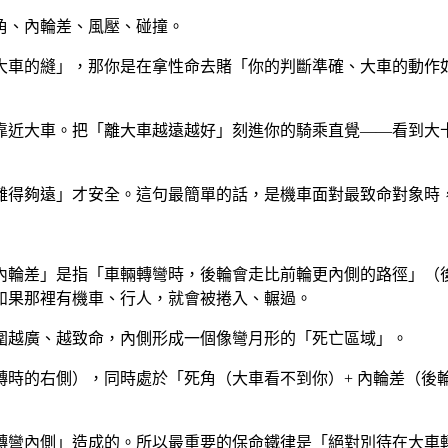
角、內輪差、風壓、碰撞。
大車的縫」，那你是在拿性命去賭「你的判斷準確、大車的動作
靠近大車。把「離大車越遠越好」刻進你的騎乘直覺——看到大
離得夠遠」才安全。這句最簡單的話，是機車面對最致命對象時
內輪差」是指「車輛轉彎時，後輪會走比前輪更內側的路徑」（
如果那裡有機車、行人，就會被捲入、輾過。
圍越廣、越致命，內側形成一個像彎月形的「死亡區域」。
轉時的右側），同時處於「死角（大車看不到你）+ 內輪差（後
轉彎內側」造成的。所以最重要的保命鐵律是「絕對別待在大車