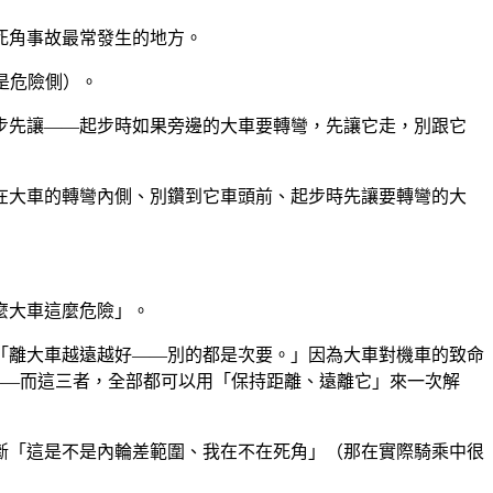
死角事故最常發生的地方。
是危險側）。
步先讓——起步時如果旁邊的大車要轉彎，先讓它走，別跟它
在大車的轉彎內側、別鑽到它車頭前、起步時先讓要轉彎的大
麼大車這麼危險」。
「離大車越遠越好——別的都是次要。」因為大車對機車的致命
——而這三者，全部都可以用「保持距離、遠離它」來一次解
斷「這是不是內輪差範圍、我在不在死角」（那在實際騎乘中很