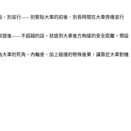
貼、別並行——別緊貼大車的前後、別長時間在大車旁邊並行
就退後——不超越的話，就退到大車後方夠遠的安全距離。預設
為大車的死角、內輪差、加上碰撞的懸殊後果，讓靠近大車對機