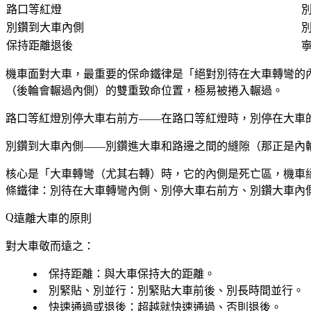
路口等紅燈
別鑽到大車內側
保持距離退後
機車面對大車，最重要的保命鐵律是「絕對別待在大車轉彎的
（後輪會輾過內側）的雙重致命位置，極易被捲入輾過。
路口等紅燈別停大車右前方——在路口等紅燈時，別停在大車
別鑽到大車內側——別鑽進大車和路邊之間的縫隙（那正是內
核心是「大車轉彎（尤其右轉）時，它的內側是死亡區，機車
條鐵律：別待在大車轉彎內側、別停大車右前方、別鑽大車內
遠離大車的原則
對大車敬而遠之：
保持距離
：與大車保持大的距離。
別緊貼、別並行
：別緊貼大車前後、別長時間並行。
快速通過或退後
：超越就快速通過、否則退後。