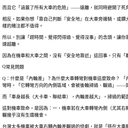
而且它「涵蓋了所有大車的危險」——遠離，就同時避開了死
相反，如果你想「靠自己判斷『安全地』在大車旁邊騎、或鑽
樣的賭注都不值得。
所以，別讓「趕時間、覺得閃得過、覺得沒事」的念頭，讓你
速超離。
因為在機車和大車之間，沒有「安全地靠近」這回事，只有「
常見問題
Q：什麼是「內輪差」？為什麼大車轉彎對機車這麼致命？
「
彎時，「它轉彎方向的內側區域，會被後輪掃過、輾過」——
而「車身越長（大卡車、聯結車），內輪差越大」，掃過的範
這對機車致命，是因為：一，機車若在大車轉彎內側（尤其右
輾幾乎沒有生還機會。
台灣太多機車被大車右轉內輪差輾過的慘劇，就是「待在大車