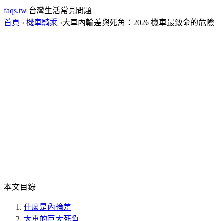
faqs.tw
台灣生活常見問題
首頁
›
機車騎乘
›
大車內輪差與死角：2026 機車最致命的危險
本文目錄
什麼是內輪差
大車的巨大死角