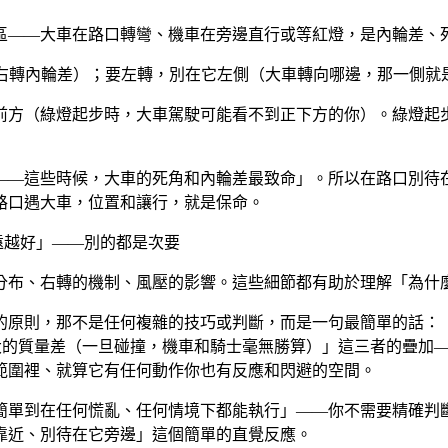
區——大車在路口轉彎、機車在旁邊直行或等紅燈，是內輪差、
 右轉內輪差）；要左轉，別在它左側（大車轉向哪邊，那一側就
前方（綠燈起步時，大車駕駛可能看不到正下方的你）。綠燈起
——這些時候，大車的死角和內輪差最致命」。所以在路口別待
路口遇大車，位置和讓行，就是保命。
遠越好」——別的都是次要
分布、右轉的機制、風壓的影響。這些細節都有助於理解「為什
的原則，那不是任何複雜的技巧或判斷，而是一句最簡單的話：
巨大的質量差（一旦碰撞，機車和騎士毫無勝算）」這三者的疊加
範圍裡、就算它有任何動作你也有反應和閃避的空間。
簡單到在任何慌亂、任何情境下都能執行」——你不需要精確判
靠近、別待在它旁邊」這個簡單的直覺反應。