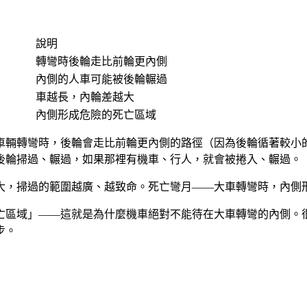
說明
轉彎時後輪走比前輪更內側
內側的人車可能被後輪輾過
車越長，內輪差越大
內側形成危險的死亡區域
車輛轉彎時，後輪會走比前輪更內側的路徑（因為後輪循著較小
後輪掃過、輾過，如果那裡有機車、行人，就會被捲入、輾過。
大，掃過的範圍越廣、越致命。死亡彎月——大車轉彎時，內側
亡區域」——這就是為什麼機車絕對不能待在大車轉彎的內側。
步。