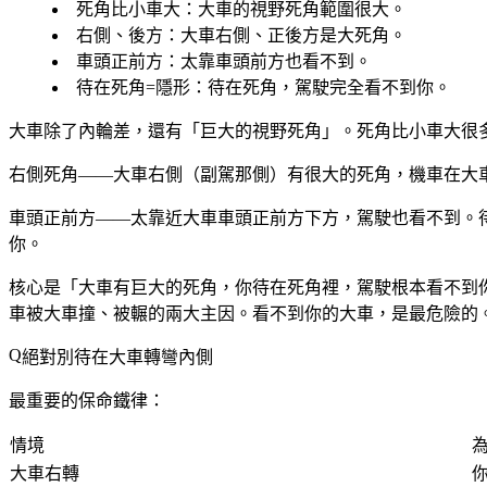
死角比小車大
：大車的視野死角範圍很大。
右側、後方
：大車右側、正後方是大死角。
車頭正前方
：太靠車頭前方也看不到。
待在死角=隱形
：待在死角，駕駛完全看不到你。
大車除了內輪差，還有「巨大的視野死角」。死角比小車大很
右側死角——大車右側（副駕那側）有很大的死角，機車在大車
車頭正前方——太靠近大車車頭正前方下方，駕駛也看不到。
你。
核心是「大車有巨大的死角，你待在死角裡，駕駛根本看不到
車被大車撞、被輾的兩大主因。看不到你的大車，是最危險的
絕對別待在大車轉彎內側
最重要的保命鐵律：
情境
大車右轉