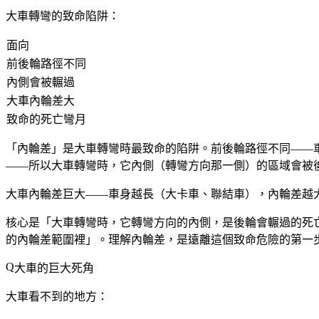
大車轉彎的致命陷阱：
面向
前後輪路徑不同
內側會被輾過
大車內輪差大
致命的死亡彎月
「內輪差」是大車轉彎時最致命的陷阱。前後輪路徑不同——
——所以大車轉彎時，它內側（轉彎方向那一側）的區域會被
大車內輪差巨大——車身越長（大卡車、聯結車），內輪差越
核心是「大車轉彎時，它轉彎方向的內側，是後輪會輾過的死
的內輪差範圍裡」。理解內輪差，是遠離這個致命危險的第一
大車的巨大死角
大車看不到的地方：