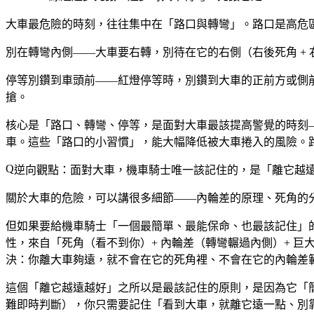
大車最危險的時刻，往往集中在「路口與轉彎」。路口是高危
別在轉彎內側——大車要右轉，別待在它的右側（右後死角 +
停等別鑽到車頭前——紅燈停等時，別鑽到大車的正前方或側
搶。
核心是「路口、轉彎、停等，是面對大車最該提高警覺的時刻
車。這些「路口的小習慣」，能大幅降低被大車捲入的風險。
逆向觀點：面對大車，機車騎士唯一該記住的，是「離它越
關於大車的危險，可以講很多細節——內輪差的原理、死角的
但如果要給機車騎士「一個最簡單、最能保命、也最該記住」
性，來自「死角（看不到你）+ 內輪差（轉彎輾過內側）+ 
決：你離大車夠遠，就不會在它的死角裡、不會在它的內輪差
這個「離它越遠越好」之所以是最該記住的原則，是因為它「
難即時判斷），你只需要記住「看到大車，就離它遠一點、別