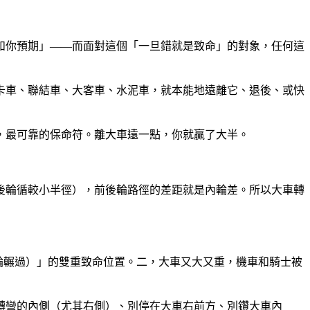
如你預期」——而面對這個「一旦錯就是致命」的對象，任何這
卡車、聯結車、大客車、水泥車，就本能地遠離它、退後、或快
，最可靠的保命符。離大車遠一點，你就贏了大半。
後輪循較小半徑），前後輪路徑的差距就是內輪差。所以大車轉
輪輾過）」的雙重致命位置。二，大車又大又重，機車和騎士被
轉彎的內側（尤其右側）、別停在大車右前方、別鑽大車內