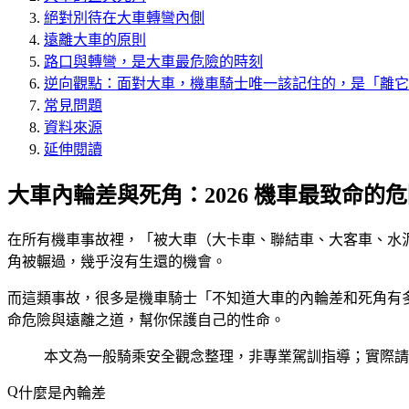
絕對別待在大車轉彎內側
遠離大車的原則
路口與轉彎，是大車最危險的時刻
逆向觀點：面對大車，機車騎士唯一該記住的，是「離它
常見問題
資料來源
延伸閱讀
大車內輪差與死角：2026 機車最致命的
在所有機車事故裡，「被大車（大卡車、聯結車、大客車、水
角被輾過，幾乎沒有生還的機會。
而這類事故，很多是機車騎士「不知道大車的內輪差和死角有
命危險與遠離之道，幫你保護自己的性命。
本文為一般騎乘安全觀念整理，非專業駕訓指導；實際請
什麼是內輪差