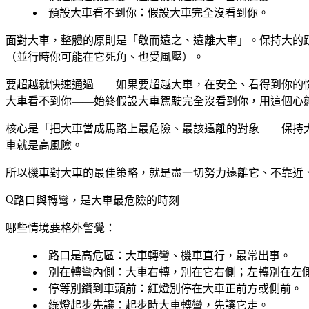
預設大車看不到你
：假設大車完全沒看到你。
面對大車，整體的原則是「敬而遠之、遠離大車」。保持大的
（並行時你可能在它死角、也受風壓）。
要超越就快速通過——如果要超越大車，在安全、看得到你的
大車看不到你——始終假設大車駕駛完全沒看到你，用這個心
核心是「把大車當成馬路上最危險、最該遠離的對象——保持
車就是高風險。
所以機車對大車的最佳策略，就是盡一切努力遠離它、不靠近
路口與轉彎，是大車最危險的時刻
哪些情境要格外警覺：
路口是高危區
：大車轉彎、機車直行，最常出事。
別在轉彎內側
：大車右轉，別在它右側；左轉別在左
停等別鑽到車頭前
：紅燈別停在大車正前方或側前。
綠燈起步先讓
：起步時大車轉彎，先讓它走。