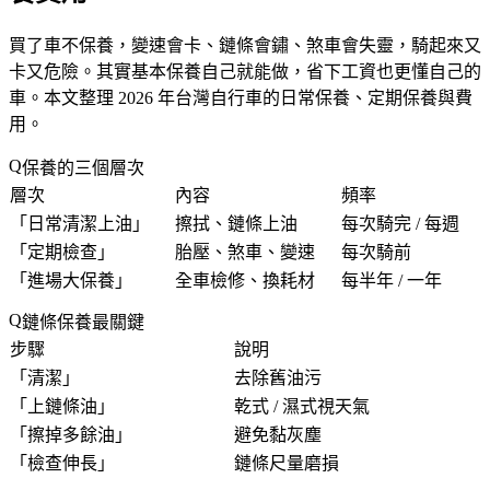
買了車不保養，變速會卡、鏈條會鏽、煞車會失靈，騎起來又
卡又危險。其實基本保養自己就能做，省下工資也更懂自己的
車。本文整理 2026 年台灣自行車的日常保養、定期保養與費
用。
保養的三個層次
層次
內容
頻率
「
日常清潔上油
」
擦拭、鏈條上油
每次騎完 / 每週
「
定期檢查
」
胎壓、煞車、變速
每次騎前
「
進場大保養
」
全車檢修、換耗材
每半年 / 一年
鏈條保養最關鍵
步驟
說明
「
清潔
」
去除舊油污
「
上鏈條油
」
乾式 / 濕式視天氣
「
擦掉多餘油
」
避免黏灰塵
「
檢查伸長
」
鏈條尺量磨損