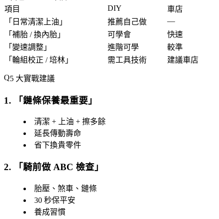
DIY
項目
車店
—
「
日常清潔上油
」
推薦自己做
「
補胎 / 換內胎
」
可學會
快速
「
變速調整
」
進階可學
較準
「
輪組校正 / 培林
」
需工具技術
建議車店
5 大實戰建議
1. 「
鏈條保養最重要
」
清潔 + 上油 + 擦多餘
延長傳動壽命
省下換貴零件
2. 「
騎前做 ABC 檢查
」
胎壓、煞車、鏈條
30 秒保平安
養成習慣