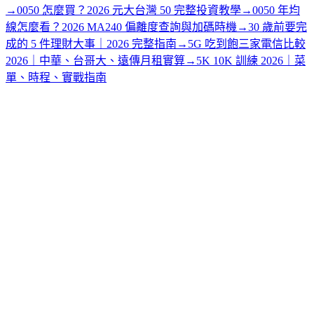
→
0050 怎麼買？2026 元大台灣 50 完整投資教學
→
0050 年均
線怎麼看？2026 MA240 偏離度查詢與加碼時機
→
30 歲前要完
成的 5 件理財大事｜2026 完整指南
→
5G 吃到飽三家電信比較
2026｜中華、台哥大、遠傳月租實算
→
5K 10K 訓練 2026｜菜
單、時程、實戰指南