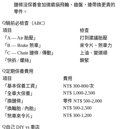
鏈條沒保養會加速磨損飛輪、齒盤，連帶換更貴的
零件。
騎前必檢查（ABC）
項目
檢查
「
A — Air 胎壓
」
打到建議胎壓
「
B — Brake 煞車
」
來令片、煞車力
「
C — Chain 鏈條 / 傳動
」
上油、變速順
「
快拆 / 螺絲
」
鎖緊
定期保養費用
項目
費用
「
基本保養工資
」
NT$ 300-800/次
NT$ 1,000-2,500
「
全車大保養
」
「
換鏈條
」
零件 NT$ 500-2,000
NT$ 500-2,500
「
換輪胎 / 內胎
」
NT$ 300-1,200
「
煞車來令片
」
自己 DIY vs 車店