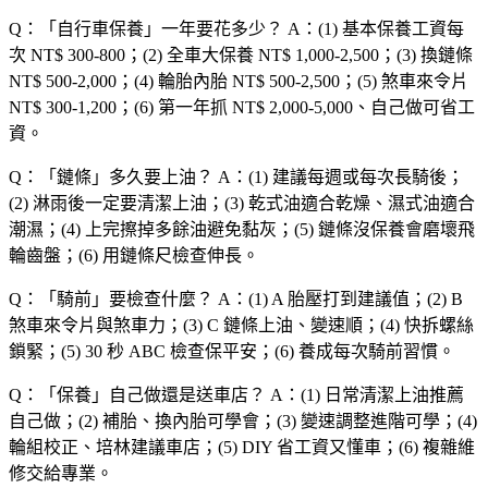
Q：「
自行車保養
」一年要花多少？
A：(1) 基本保養工資每
次 NT$ 300-800；(2) 全車大保養 NT$ 1,000-2,500；(3) 換鏈條
NT$ 500-2,000；(4) 輪胎內胎 NT$ 500-2,500；(5) 煞車來令片
NT$ 300-1,200；(6) 第一年抓 NT$ 2,000-5,000、自己做可省工
資。
Q：「
鏈條
」多久要上油？
A：(1) 建議每週或每次長騎後；
(2) 淋雨後一定要清潔上油；(3) 乾式油適合乾燥、濕式油適合
潮濕；(4) 上完擦掉多餘油避免黏灰；(5) 鏈條沒保養會磨壞飛
輪齒盤；(6) 用鏈條尺檢查伸長。
Q：「
騎前
」要檢查什麼？
A：(1) A 胎壓打到建議值；(2) B
煞車來令片與煞車力；(3) C 鏈條上油、變速順；(4) 快拆螺絲
鎖緊；(5) 30 秒 ABC 檢查保平安；(6) 養成每次騎前習慣。
Q：「
保養
」自己做還是送車店？
A：(1) 日常清潔上油推薦
自己做；(2) 補胎、換內胎可學會；(3) 變速調整進階可學；(4)
輪組校正、培林建議車店；(5) DIY 省工資又懂車；(6) 複雜維
修交給專業。