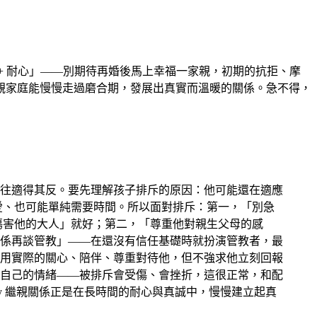
+ 耐心」——別期待再婚後馬上幸福一家親，初期的抗拒、摩
親家庭能慢慢走過磨合期，發展出真實而溫暖的關係。急不得，
往適得其反。要先理解孩子排斥的原因：他可能還在適應
愛、也可能單純需要時間。所以面對排斥：第一，「別急
傷害他的大人」就好；第二，「尊重他對親生父母的感
係再談管教」——在還沒有信任基礎時就扮演管教者，最
用實際的關心、陪伴、尊重對待他，但不強求他立刻回報
自己的情緒——被排斥會受傷、會挫折，這很正常，和配
y 繼親關係正是在長時間的耐心與真誠中，慢慢建立起真