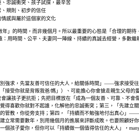
拒、忠誠衝突、孩子試探，最辛苦
常、規則、初步的信任
的情感與屬於這個家的文化
年」的時間，而非幾個月。所以最重要的心態是「合理的期待 
遠：用時間、公平、夫妻同一陣線、持續的真誠去經營，多數繼
別強求，先當友善可信任的大人，給關係時間」——強求接受往
「接受你就是背叛我爸/媽」）、可能擔心你會搶走親生父母的
只會讓孩子更抗拒；先把目標放在「成為一個友善、可靠、不會
覺得喜歡你就對不起誰，化解他的忠誠衝突；第三，「先建立關
的管教，你從旁支持；第四，「持續而不勉強地付出真心」——
建立常需要數年，別用幾個月的進展來評斷成敗。也要照顧好你
一個孩子愛你，但你可以「持續做一個值得信任的大人」，man