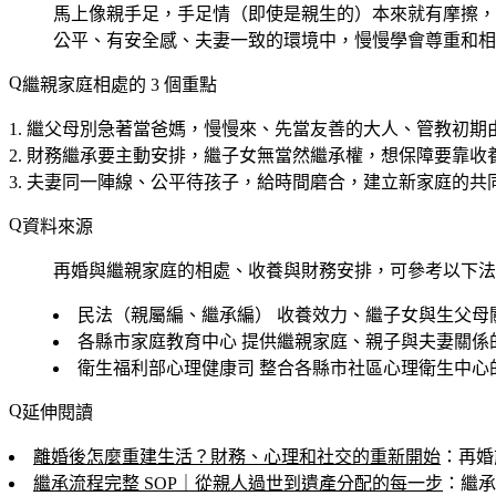
馬上像親手足，手足情（即使是親生的）本來就有摩擦，
公平、有安全感、夫妻一致的環境中，慢慢學會尊重和相
繼親家庭相處的 3 個重點
繼父母別急著當爸媽
，慢慢來、先當友善的大人、管教初期
財務繼承要主動安排
，繼子女無當然繼承權，想保障要靠收
夫妻同一陣線、公平待孩子
，給時間磨合，建立新家庭的共
資料來源
再婚與繼親家庭的相處、收養與財務安排，可參考以下法
民法（親屬編、繼承編）
收養效力、繼子女與生父母
各縣市家庭教育中心
提供繼親家庭、親子與夫妻關係
衛生福利部心理健康司
整合各縣市社區心理衛生中心
延伸閱讀
離婚後怎麼重建生活？財務、心理和社交的重新開始
：再婚
繼承流程完整 SOP｜從親人過世到遺產分配的每一步
：繼承