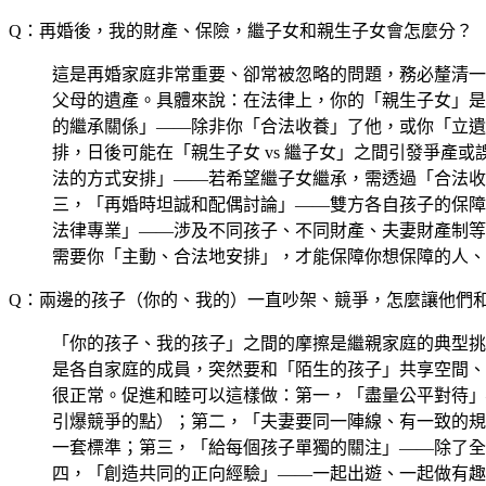
Q：再婚後，我的財產、保險，繼子女和親生子女會怎麼分？
這是再婚家庭非常重要、卻常被忽略的問題，務必釐清一
父母的遺產。具體來說：在法律上，你的「親生子女」是
的繼承關係」——除非你「合法收養」了他，或你「立遺
排，日後可能在「親生子女 vs 繼子女」之間引發爭
法的方式安排」——若希望繼子女繼承，需透過「合法收
三，「再婚時坦誠和配偶討論」——雙方各自孩子的保障
法律專業」——涉及不同孩子、不同財產、夫妻財產制等
需要你「主動、合法地安排」，才能保障你想保障的人、
Q：兩邊的孩子（你的、我的）一直吵架、競爭，怎麼讓他們
「你的孩子、我的孩子」之間的摩擦是繼親家庭的典型挑
是各自家庭的成員，突然要和「陌生的孩子」共享空間、
很正常。促進和睦可以這樣做：第一，「盡量公平對待」
引爆競爭的點）；第二，「夫妻要同一陣線、有一致的規
一套標準；第三，「給每個孩子單獨的關注」——除了全
四，「創造共同的正向經驗」——一起出遊、一起做有趣