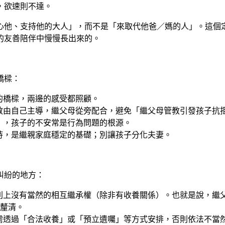
，欲速則不達。
心他、支持他的大人」，而不是「來取代他爸／媽的人」。這個
的友善陪伴中慢慢長出來的。
橋樑：
的橋樑，兩邊的感受都照顧。
教由自己主導，繼父母從旁配合，避免「繼父母管教引發孩子抗
」，孩子的不安常是行為問題的根源。
持，是繼親家庭穩定的基礎；別讓孩子分化夫妻。
糾紛的地方：
則上沒有當然的相互繼承權
（除非有收養關係）。也就是說，繼
釐清。
需透過「合法收養」或「預立遺囑」等方式安排，否則依法不當