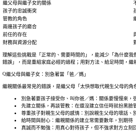
繼父母與繼子女的關係
孩子的忠誠衝突
管教的角色
兩邊孩子的磨合
前任的存在
財務與資源分配
理解這些挑戰是「正常的、需要時間的」，能減少「為什麼我
錯誤」，而是重組家庭必經的過程；用對方法、給足時間，繼
繼父母與繼子女：別急著當「爸／媽」
繼親關係最常見的錯誤，是繼父母「太快想取代親生父母的角
別急著要孩子接受你、叫你爸／媽
：關係要慢慢來，
先建立關係，再談管教
：在還沒建立信任時就扮黑臉
尊重孩子對親生父母的感情
：別說親生父母的壞話、
給時間與耐心
：繼親關係的建立常需要數年，別期待
真誠而不勉強
：用真心對待孩子，但不強求對方立刻