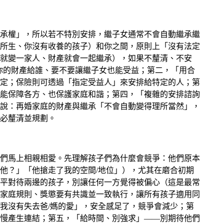
承權」，所以若不特別安排，繼子女通常不會自動繼承繼
所生、你沒有收養的孩子）和你之間，原則上「沒有法定
就變一家人、財產就會一起繼承），如果不釐清、不安
望你的財產給誰、要不要讓繼子女也能受益；第二，「用合
定；保險則可透過「指定受益人」來安排給特定的人；第
能保障各方、也保護家庭和諧；第四，「複雜的安排諮詢
說：再婚家庭的財產與繼承「不會自動變得理所當然」，
必釐清並規劃。
們馬上相親相愛。先理解孩子們為什麼會競爭：他們原本
他？」「他搶走了我的空間/地位」），尤其在磨合初期
平對待兩邊的孩子，別讓任何一方覺得被偏心（這是最常
家庭規則、獎懲要有共識並一致執行，讓所有孩子適用同
我沒有失去爸/媽的愛」，安全感足了，競爭會減少；第
慢產生連結；第五，「給時間、別強求」——別期待他們