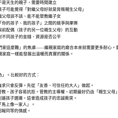
不是天生的親子，需要時間建立
孩子可能覺得「對繼父母好就是背叛親生父母」
繼父母該不該、能不能管教繼子女
「你的孩子、我的孩子」之間的競爭與摩擦
與前配偶（孩子的另一位親生父母）的互動
對不同孩子的金錢、資源是否公平
們家這麼難」的焦慮——繼親家庭的磨合本來就需要更多耐心。
親家庭一樣能發展出溫暖而真實的關係。
色」。比較好的方式：
強求只會反彈。先從「友善、可信任的大人」做起。
管教，孩子容易抗拒。管教的主導權，初期最好仍由「親生父母
別逼孩子選邊，這會造成孩子的忠誠衝突。
「馬上像一家人」。
回報同等的情感。