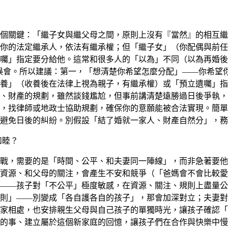
個關鍵：「繼子女與繼父母之間，原則上沒有『當然』的相互繼
你的法定繼承人，依法有繼承權；但「繼子女」（你配偶與前任
囑」指定要分給他。這常和很多人的「以為」不同（以為再婚後
產或誤會。所以建議：第一，「想清楚你希望怎麼分配」——你希
養」（收養後在法律上視為親子，有繼承權）或「預立遺囑」指
、財產的規劃，雖然談錢尷尬，但事前講清楚遠勝過日後爭執，
，找律師或地政士協助規劃，確保你的意願能被合法實現。簡單
避免日後的糾紛。別假設「結了婚就一家人、財產自然分」，務
和睦？
戰，需要的是「時間、公平、和夫妻同一陣線」，而非急著要他
資源、和父母的關注，會產生不安和競爭（「爸媽會不會比較愛
——孩子對「不公平」極度敏感，在資源、關注、規則上盡量公
則」——別變成「各自護各自的孩子」，那會加深對立；夫妻對
家相處，也安排親生父母與自己孩子的單獨時光，讓孩子確認「
的事、建立屬於這個新家庭的回憶，讓孩子們在合作與快樂中慢