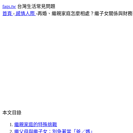
faqs.tw
台灣生活常見問題
首頁
›
感情人際
›
再婚、繼親家庭怎麼相處？繼子女關係與財務
本文目錄
繼親家庭的特殊挑戰
繼父母與繼子女：別急著當「爸／媽」