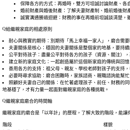
保障各方的方式
：再婚時，雙方可坦誠討論財產、各自
婚前財產與婚後財產
：了解夫妻財產制、婚前婚後財
誠實溝通勝過迴避
：財務的事在再婚前坦誠談清楚，
給繼親家庭的相處原則
耐心與務實的期待
：別期待「馬上幸福一家人」，磨合需要
夫妻關係是核心
：穩固的夫妻關係是整個家的地基，要持續
公平對待孩子
：盡量公平對待各方的孩子（資源、關注），
建立新的家庭文化
：一起創造屬於這個新家庭的傳統與回憶
善用各方的支持
：祖父母、親友、學校老師對孩子的支持，
必要時尋求協助
：磨合困難時，家族諮商、親職諮詢能幫忙
照顧好夫妻自己的關係
：在忙著處理孩子、前任、財務的同
地基穩了，才有力量一起面對繼親家庭的各種挑戰。
繼親家庭磨合的時間軸
繼親家庭的磨合是「以年計」的歷程，了解大致的階段，能讓
階段
樣貌