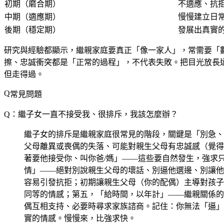
初期（磨合期）
不適應、抗
中期（適應期）
慢慢建立日
後期（穩定期）
發展出真實
研究與經驗都顯示，繼親家庭要真正「像一家人」，常需要「數
擦、忠誠衝突都是「正常的過程」，不代表失敗。把目光放長
但走得過。
常見問題
Q：繼子女一直不接受我、很排斥，我該怎麼辦？
繼子女的排斥是繼親家庭很常見的階段，關鍵是「別急、
父母離異或喪偶的失落、可能對親生父母有忠誠感（覺得
著要他接受你、叫你爸/媽」——這些要自然發生，強求
情」——絕對別說親生父母的壞話、別逼他選邊、別讓他
容易引發抗拒；初期讓親生父母（你的配偶）主導對孩子
同等的情感；第五，「給時間，以年計」——繼親關係的
偶互相支持、必要時尋求家族諮商。記住：你無法「逼」
實的情感。慢慢來，比強求快。