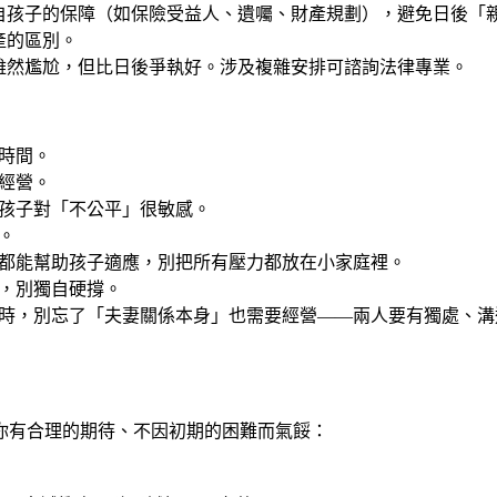
孩子的保障（如保險受益人、遺囑、財產規劃），避免日後「親生
產的區別。
雖然尷尬，但比日後爭執好。涉及複雜安排可諮詢法律專業。
時間。
經營。
孩子對「不公平」很敏感。
。
都能幫助孩子適應，別把所有壓力都放在小家庭裡。
，別獨自硬撐。
時，別忘了「夫妻關係本身」也需要經營——兩人要有獨處、溝
你有合理的期待、不因初期的困難而氣餒：