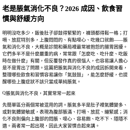
老是脹氣消化不良？2026 成因、飲食習
慣與舒緩方向
明明沒吃多少，飯後肚子卻鼓得緊緊的，褲頭都得鬆一格；打
嗝、放屁特別多，上腹悶悶的、有點噁心、吃幾口就飽——脹
氣和消化不良，大概是診間和藥局裡最常被抱怨的腸胃困擾。
它們多半不是什麼嚴重的病，常常跟「怎麼吃、吃什麼、吃飯
時在做什麼」有關，但反覆發作真的很惱人，也容易讓人擔心
是不是胃出了問題。這篇把脹氣與消化不良的成因拆開來看，
整理哪些飲食和習慣容易讓你「氣鼓鼓」，能怎麼舒緩，也提
醒哪些上腹症狀不該只當成單純脹氣。
脹氣與消化不良，其實常常一起來
先簡單區分兩個常被混用的詞。
脹氣
多半是肚子裡氣體變多、
或對氣體變敏感，表現為腹部脹滿、打嗝、放屁、繃緊感；
消
化不良
則偏向上腹部的悶脹、噁心、容易飽、吃不下、隱隱不
適。兩者常一起出現，因此大家習慣合起來講。