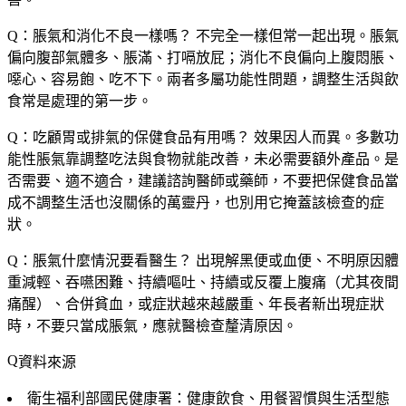
Q：脹氣和消化不良一樣嗎？
不完全一樣但常一起出現。脹氣
偏向腹部氣體多、脹滿、打嗝放屁；消化不良偏向上腹悶脹、
噁心、容易飽、吃不下。兩者多屬功能性問題，調整生活與飲
食常是處理的第一步。
Q：吃顧胃或排氣的保健食品有用嗎？
效果因人而異。多數功
能性脹氣靠調整吃法與食物就能改善，未必需要額外產品。是
否需要、適不適合，建議諮詢醫師或藥師，不要把保健食品當
成不調整生活也沒關係的萬靈丹，也別用它掩蓋該檢查的症
狀。
Q：脹氣什麼情況要看醫生？
出現解黑便或血便、不明原因體
重減輕、吞嚥困難、持續嘔吐、持續或反覆上腹痛（尤其夜間
痛醒）、合併貧血，或症狀越來越嚴重、年長者新出現症狀
時，不要只當成脹氣，應就醫檢查釐清原因。
資料來源
衛生福利部國民健康署：健康飲食、用餐習慣與生活型態