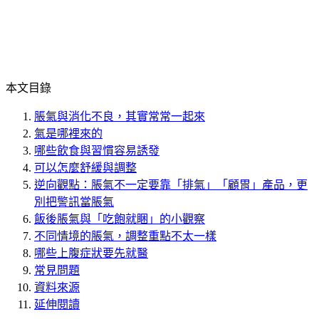
本文目錄
脹氣與消化不良，其實常常一起來
氣是哪裡來的
哪些飲食與習慣容易誘發
可以怎麼舒緩與調整
逆向觀點：脹氣不一定要靠「排氣」「顧胃」產品，更
別把警訊當脹氣
飯後脹氣與「吃飽就睏」的小觀察
不同情境的脹氣，調整重點不太一樣
哪些上腹症狀要先就醫
常見問題
資料來源
延伸閱讀