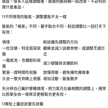
速度。
很多人這樣調整後，飯後的脹與睏一起改善
，不必特別
買什麼產品。
不同情境的脹氣，調整重點不太一樣
脹氣的「場景」不同，著手點也不同，對症調整比一招打天下
有效：
情境
較該優先調整的方向
一吃豆類、特定蔬菜就
觀察並減少該類食物，或調整烹調方
脹
式
一喝氣泡、含糖飲料就
減少碳酸與含糖飲料
脹
緊張、趕時間吃就脹
放慢用餐、避免邊吃邊做事
久坐一整天到晚上很脹
增加活動、飯後散步
先分辨自己屬於哪種情境，
把力氣花在最相關的調整上
，通常
比照單全收一堆禁忌更輕鬆也更有效。
哪些上腹症狀要先就醫