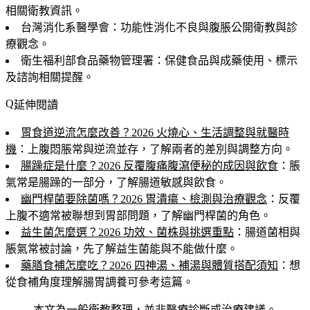
相關衛教資訊。
台灣消化系醫學會：功能性消化不良與腹脹公開衛教與診
療觀念。
衛生福利部食品藥物管理署：保健食品與成藥使用、標示
及諮詢相關提醒。
延伸閱讀
胃食道逆流怎麼改善？2026 火燒心、生活調整與就醫時
機
：上腹悶脹常與逆流並存，了解兩者的差別與調整方向。
腸躁症是什麼？2026 反覆腹痛腹瀉便秘的成因與飲食
：脹
氣常是腸躁的一部分，了解腸道敏感與飲食。
幽門桿菌要除菌嗎？2026 胃潰瘍、檢測與治療觀念
：反覆
上腹不適常被聯想到胃部問題，了解幽門桿菌的角色。
益生菌怎麼選？2026 功效、菌株與挑選重點
：腸道菌相與
脹氣常被討論，先了解益生菌能與不能做什麼。
藥膳食補怎麼吃？2026 四神湯、補湯與體質搭配須知
：想
從食補角度理解腸胃調養可參考這篇。
本文為一般衛教整理，並非醫療診斷或治療建議。