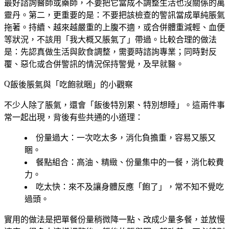
最好諮詢醫師或藥師，不要把它當成不調整生活也沒關係的萬
靈丹。第二，更重要的是：
不要把該檢查的警訊當成單純脹氣
拖著
。持續、越來越嚴重的上腹不適，或合併體重減輕、血便
等狀況，不該用「我大概又脹氣了」帶過。比較合理的做法
是：先認真做生活與飲食調整，需要時諮詢專業；同時對反
覆、惡化或合併警訊的情況保持警覺，及早就醫。
飯後脹氣與「吃飽就睏」的小觀察
不少人除了脹氣，還會「飯後特別累、特別想睡」。這兩件事
常一起出現，背後有些共通的小道理：
份量過大
：一次吃太多，消化負擔重，容易又脹又
睏。
餐點組合
：高油、精緻、份量集中的一餐，消化較費
力。
吃太快
：來不及讓身體反應「飽了」，常不知不覺吃
過頭。
實用的做法是把單餐份量稍微降一點、改成少量多餐，並放慢