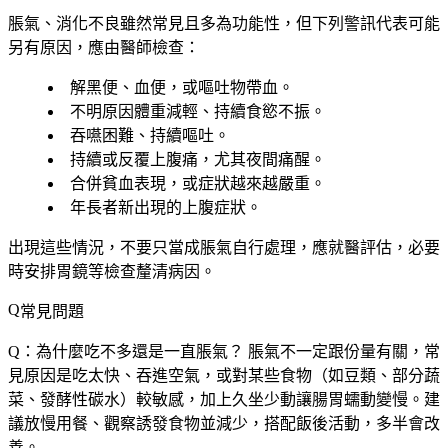
脹氣、消化不良雖然常見且多為功能性，但下列警訊代表可能
另有原因，應由醫師檢查：
解黑便、血便
，或嘔吐物帶血。
不明原因體重減輕
、持續食慾不振。
吞嚥困難
、持續嘔吐。
持續或反覆上腹痛
，尤其
夜間痛醒
。
合併
貧血
表現，或症狀越來越嚴重。
年長者新出現
的上腹症狀。
出現這些情況，
不要只當成脹氣自行處理
，應就醫評估，必要
時安排胃鏡等檢查釐清病因。
常見問題
Q：為什麼吃不多還是一直脹氣？
脹氣不一定跟份量有關，常
見原因是吃太快、吞進空氣，或對某些食物（如豆類、部分蔬
菜、發酵性碳水）較敏感，加上久坐少動讓腸胃蠕動變慢。建
議放慢用餐、觀察誘發食物並減少，搭配飯後活動，多半會改
善。