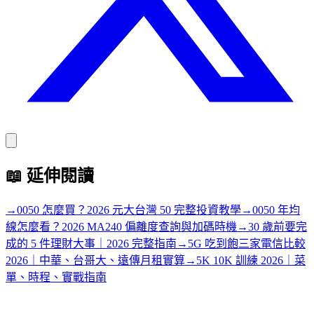
📖
延伸閱讀
→
0050 怎麼買？2026 元大台灣 50 完整投資教學
→
0050 年均
線怎麼看？2026 MA240 偏離度查詢與加碼時機
→
30 歲前要完
成的 5 件理財大事｜2026 完整指南
→
5G 吃到飽三家電信比較
2026｜中華、台哥大、遠傳月租實算
→
5K 10K 訓練 2026｜菜
單、時程、實戰指南