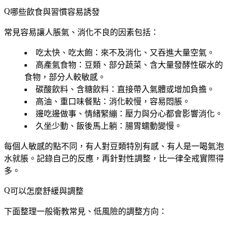
哪些飲食與習慣容易誘發
常見容易讓人脹氣、消化不良的因素包括：
吃太快、吃太飽
：來不及消化、又吞進大量空氣。
高產氣食物
：豆類、部分蔬菜、含大量發酵性碳水的
食物，部分人較敏感。
碳酸飲料、含糖飲料
：直接帶入氣體或增加負擔。
高油、重口味餐點
：消化較慢，容易悶脹。
邊吃邊做事、情緒緊繃
：壓力與分心都會影響消化。
久坐少動、飯後馬上躺
：腸胃蠕動變慢。
每個人敏感的點不同，
有人對豆類特別有感、有人是一喝氣泡
水就脹
。記錄自己的反應，再針對性調整，比一律全戒實際得
多。
可以怎麼舒緩與調整
下面整理一般衛教常見、低風險的調整方向：