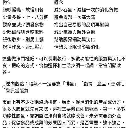
做法
概念
細嚼慢嚥、放慢用餐
減少吞氣、減輕一次的消化負擔
少量多餐、七、八分飽
避免胃部一次塞太滿
觀察並減少誘發食物
找出自己易脹的品項再避開
少喝碳酸與含糖飲料
減少氣體與額外負擔
飯後散步、別馬上躺
幫助腸胃蠕動與消化
規律作息、管理壓力
情緒與睡眠也影響消化
這些做法門檻低、可以長期執行。多數功能性的脹氣與消化不
良，把吃的方式、食物選擇和生活步調一起調，常會明顯改
善。
逆向觀點：脹氣不一定要靠「排氣」「顧胃」產品，更別把
警訊當脹氣
市面上有不少號稱幫助排氣、顧胃、促進消化的產品或偏方，
很多人脹氣就先買來吃。這裡需要修正兩個觀念。第一，
多數
功能性脹氣，靠調整吃法與食物就能改善
，未必需要額外產
品；保健食品或成藥的效果因人而異，是否需要、適不適合，