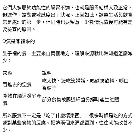
它們大多屬於
功能性
的腸胃不適，也就是腸胃結構大致正常，
但運作、蠕動或敏感度出了狀況。正因如此，調整生活與飲食
常是處理的第一步，但同時也要留意，少數情況背後可能有需
要檢查的原因。
氣是哪裡來的
肚子裡的氣，主要來自兩個地方，理解來源就比較知道怎麼減
少：
來源
說明
吃太快、邊吃邊講話、喝碳酸飲料、嚼口
吞進去的空氣
香糖等
食物在腸道發酵產
部分食物被腸道細菌分解時產生氣體
氣
所以脹氣不一定是「吃了什麼壞東西」，很多時候是
吃的方式
或
對某些食物的反應
。把這兩個來源都顧到，往往就能改善不
少。