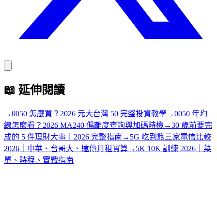
📖
延伸閱讀
→
0050 怎麼買？2026 元大台灣 50 完整投資教學
→
0050 年均
線怎麼看？2026 MA240 偏離度查詢與加碼時機
→
30 歲前要完
成的 5 件理財大事｜2026 完整指南
→
5G 吃到飽三家電信比較
2026｜中華、台哥大、遠傳月租實算
→
5K 10K 訓練 2026｜菜
單、時程、實戰指南