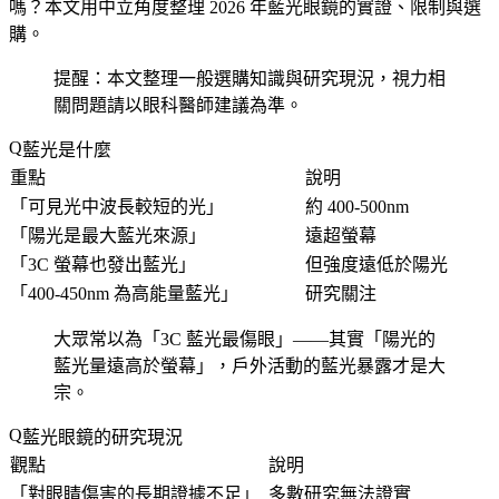
嗎？本文用中立角度整理 2026 年藍光眼鏡的實證、限制與選
購。
提醒：本文整理一般選購知識與研究現況，視力相
關問題請以眼科醫師建議為準。
藍光是什麼
重點
說明
「
可見光中波長較短的光
」
約 400-500nm
「
陽光是最大藍光來源
」
遠超螢幕
「
3C 螢幕也發出藍光
」
但強度遠低於陽光
「
400-450nm 為高能量藍光
」
研究關注
大眾常以為「
3C 藍光最傷眼
」——其實「
陽光的
藍光量遠高於螢幕
」，戶外活動的藍光暴露才是大
宗。
藍光眼鏡的研究現況
觀點
說明
「
對眼睛傷害的長期證據不足
」
多數研究無法證實