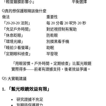
「
輕度鍍膜影響小
」
平衡選擇
真的想保護眼睛該做什麼
做法
重要性
「
20-20-20 法則
」
每 20 分看 20 呎外 20 秒
「
充足戶外時間
」
對近視控制有幫助
「
休息眨眼
」
防乾眼
「
環境光線
」
別摸黑看手機
「
睡前少看螢幕
」
助眠
「
定期眼科檢查
」
早發現
「
用眼習慣 + 戶外時間 + 定期檢查
」比藍光眼鏡
實際得多——前者有證據支持，後者效益爭議。
5 大實戰建議
1. 「
藍光眼鏡效益有限
」
研究證據不充足
別期待保護視力