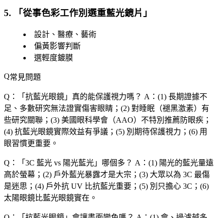
5. 「
從事色彩工作別選重藍光鏡片
」
設計、醫療、藝術
偏黃影響判斷
選輕度鍍膜
常見問題
Q：「
抗藍光眼鏡
」真的能保護視力嗎？
A：(1) 長期證據不
足、多數研究無法證實傷害眼睛；(2) 對睡眠（褪黑激素）有
些研究關聯；(3) 美國眼科學會（AAO）不特別推薦防眼疾；
(4) 抗藍光眼鏡實際效益有爭議；(5) 別期待保護視力；(6) 用
眼習慣更重要。
Q：「
3C 藍光 vs 陽光藍光
」哪個多？
A：(1) 陽光的藍光量遠
高於螢幕；(2) 戶外藍光暴露才是大宗；(3) 大眾以為 3C 最傷
是迷思；(4) 戶外抗 UV 比抗藍光重要；(5) 別只擔心 3C；(6)
太陽眼鏡比藍光眼鏡實在。
Q：「
抗藍光眼鏡
」會讓畫面變色嗎？
A：(1) 會、過濾越多