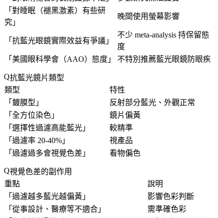
「
對睡眠（褪黑激素）有些研
晚間使用螢幕影響
究
」
不少 meta-analysis 持保留態
「
抗藍光眼鏡實際效益有爭議
」
度
「
美國眼科學會（AAO）態度
」
不特別推薦藍光眼鏡防眼疾
抗藍光鏡片類型
類型
特性
「
鍍膜型
」
反射部分藍光、外觀正常
「
全方位染色
」
鏡片偏黃
「
選擇性過濾高能藍光
」
較精準
「
過濾率 20-40%
」
視產品
「
過濾過多會視覺色差
」
看物偏色
視覺色差的副作用
重點
說明
「
過濾越多藍光越偏黃
」
影響色彩判斷
「
從事設計、醫療等不適合
」
需準確色彩