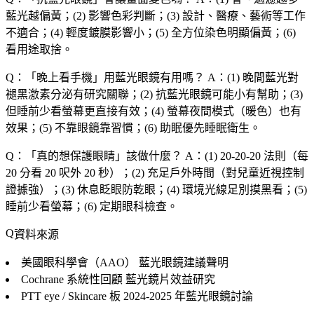
藍光越偏黃；(2) 影響色彩判斷；(3) 設計、醫療、藝術等工作
不適合；(4) 輕度鍍膜影響小；(5) 全方位染色明顯偏黃；(6)
看用途取捨。
Q：「
晚上看手機
」用藍光眼鏡有用嗎？
A：(1) 晚間藍光對
褪黑激素分泌有研究關聯；(2) 抗藍光眼鏡可能小有幫助；(3)
但睡前少看螢幕更直接有效；(4) 螢幕夜間模式（暖色）也有
效果；(5) 不靠眼鏡靠習慣；(6) 助眠優先睡眠衛生。
Q：「
真的想保護眼睛
」該做什麼？
A：(1) 20-20-20 法則（每
20 分看 20 呎外 20 秒）；(2) 充足戶外時間（對兒童近視控制
證據強）；(3) 休息眨眼防乾眼；(4) 環境光線足別摸黑看；(5)
睡前少看螢幕；(6) 定期眼科檢查。
資料來源
美國眼科學會（AAO）
藍光眼鏡建議聲明
Cochrane 系統性回顧
藍光鏡片效益研究
PTT eye / Skincare 板
2024-2025 年藍光眼鏡討論