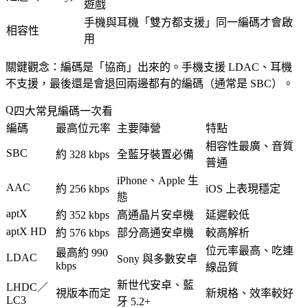
遊戲
手機與耳機「雙方都支援」同一編碼才會啟
相容性
用
關鍵觀念：編碼是「協商」出來的。手機支援 LDAC、耳機
不支援，最後還是會退回兩邊都有的編碼（通常是 SBC）。
四大常見編碼一次看
編碼
最高位元率
主要陣營
特點
相容性最廣、音質
SBC
約 328 kbps
全藍牙裝置必備
普通
iPhone、Apple 生
AAC
約 256 kbps
iOS 上表現穩定
態
aptX
約 352 kbps
高通晶片安卓機
延遲較低
aptX HD
約 576 kbps
部分高通安卓機
較高解析
位元率最高、吃連
最高約 990
LDAC
Sony 與多數安卓
kbps
線品質
新世代安卓、藍
LHDC／
視版本而定
新規格、效率較好
LC3
牙 5.2+