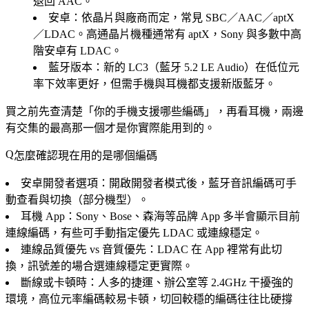
退回 AAC。
安卓
：依晶片與廠商而定，常見 SBC／AAC／aptX
／LDAC。高通晶片機種通常有 aptX，Sony 與多數中高
階安卓有 LDAC。
藍牙版本
：新的 LC3（藍牙 5.2 LE Audio）在低位元
率下效率更好，但需手機與耳機都支援新版藍牙。
買之前先查清楚「你的手機支援哪些編碼」，再看耳機，兩邊
有交集的最高那一個才是你實際能用到的。
怎麼確認現在用的是哪個編碼
安卓開發者選項
：開啟開發者模式後，藍牙音訊編碼可手
動查看與切換（部分機型）。
耳機 App
：Sony、Bose、森海等品牌 App 多半會顯示目前
連線編碼，有些可手動指定優先 LDAC 或連線穩定。
連線品質優先 vs 音質優先
：LDAC 在 App 裡常有此切
換，訊號差的場合選連線穩定更實際。
斷線或卡頓時
：人多的捷運、辦公室等 2.4GHz 干擾強的
環境，高位元率編碼較易卡頓，切回較穩的編碼往往比硬撐