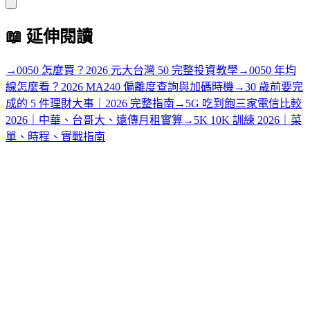
📖
延伸閱讀
→
0050 怎麼買？2026 元大台灣 50 完整投資教學
→
0050 年均
線怎麼看？2026 MA240 偏離度查詢與加碼時機
→
30 歲前要完
成的 5 件理財大事｜2026 完整指南
→
5G 吃到飽三家電信比較
2026｜中華、台哥大、遠傳月租實算
→
5K 10K 訓練 2026｜菜
單、時程、實戰指南