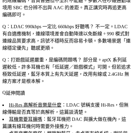
的底線編碼，音質普通但不至於不能聽。多數人在吵雜通勤環
境用 SBC 也分辨不出與 AAC 的差距。真正講究時再追更高
編碼即可。
Q：LDAC 990kbps 一定比 660kbps 好聽嗎？
不一定。LDAC
有自適應機制，連線環境差會自動降速以免斷線。990 模式對
連線品質要求高，訊號不穩時反而容易卡頓。多數場景選「連
線穩定優先」聽感更順。
Q：打遊戲延遲嚴重，是編碼問題嗎？
部分是。aptX 系列延
遲較低，許多耳機也有「低延遲／遊戲模式」可開。但若追求
極致低延遲，藍牙本質上有先天延遲，改用有線或 2.4GHz 無
線方案才是根本解。
延伸閱讀
Hi-Res 高解析音樂是什麼
：LDAC 號稱支援 Hi-Res，但無
線傳輸是否真等於高解析，這篇談清楚。
耳機需要耳擴嗎
：藍牙耳機把 DAC 與擴大做在機內，這
篇講有線耳機何時需要外接推力。