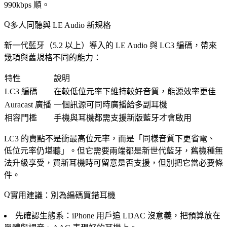
990kbps 順。
多人同聽與 LE Audio 新規格
新一代藍牙（5.2 以上）導入的 LE Audio 與 LC3 編碼，帶來
幾項與舊規格不同的能力：
特性
說明
LC3 編碼
在較低位元率下維持較好音質，能源效率更佳
Auracast 廣播
一個訊源可同時廣播給多副耳機
相容門檻
手機與耳機都需支援新版藍牙才會啟用
LC3 的賣點不是衝最高位元率，而是「同樣音質下更省電、
低位元率仍堪聽」。但它需要兩端都是新世代藍牙，舊機種無
法升級享受，買新耳機時可留意是否支援，但別把它當必要條
件。
實用建議：別為編碼買錯耳機
先確認生態系
：iPhone 用戶追 LDAC 沒意義，把預算放在