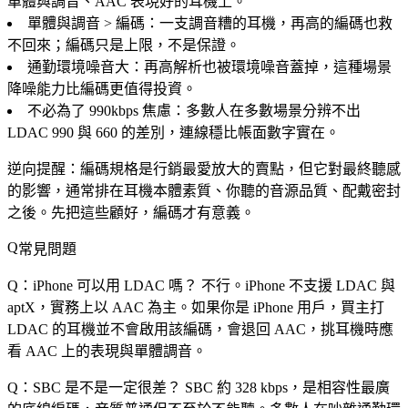
單體與調音、AAC 表現好的耳機上。
單體與調音 > 編碼
：一支調音糟的耳機，再高的編碼也救
不回來；編碼只是上限，不是保證。
通勤環境噪音大
：再高解析也被環境噪音蓋掉，這種場景
降噪能力比編碼更值得投資。
不必為了 990kbps 焦慮
：多數人在多數場景分辨不出
LDAC 990 與 660 的差別，連線穩比帳面數字實在。
逆向提醒：編碼規格是行銷最愛放大的賣點，但它對最終聽感
的影響，通常排在耳機本體素質、你聽的音源品質、配戴密封
之後。先把這些顧好，編碼才有意義。
常見問題
Q：iPhone 可以用 LDAC 嗎？
不行。iPhone 不支援 LDAC 與
aptX，實務上以 AAC 為主。如果你是 iPhone 用戶，買主打
LDAC 的耳機並不會啟用該編碼，會退回 AAC，挑耳機時應
看 AAC 上的表現與單體調音。
Q：SBC 是不是一定很差？
SBC 約 328 kbps，是相容性最廣