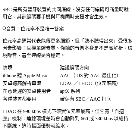
SBC 是所有藍牙裝置的共同底線，沒有任何編碼可商量時就
用它。其餘編碼要手機與耳機同時支援才會生效。
音質：位元率不是唯一答案
位元率高通常代表能傳更多細節，但「聽不聽得出來」受很多
因素影響：耳機單體素質、你聽的音樂本身是不是高解析、環
境噪音、甚至連線是否穩定。
情境
建議編碼方向
iPhone 聽 Apple Music
AAC（iOS 對 AAC 最佳化）
安卓聽高解析串流
LDAC／LHDC（位元率高）
在意延遲的安卓使用者
aptX 系列
各種裝置都要用
確保有 SBC／AAC 打底
LDAC 在 990 kbps 模式下確實位元率最高，但它有「自適
應」機制：連線環境差時會自動降到 660 或 330 kbps 以維持
不斷線，這時帳面優勢就縮水。