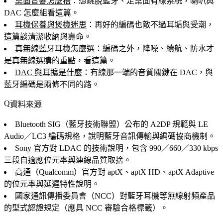
桌面音響怎麼搭
：想跳脫藍牙、走桌面有線系統，喇叭與
DAC 怎麼組看這篇。
耳機保養與煲機迷思
：再好的編碼也敵不過耳垢與受潮，
這篇談清潔收納與壽命。
真無線藍牙耳機怎麼選
：編碼之外，降噪、續航、防水才
是真無線選購的重點，看這篇。
DAC 與耳擴是什麼
：有線那一端的音質關鍵在 DAC，與
藍牙編碼是兩條不同的路。
資料來源
Bluetooth SIG（藍牙技術聯盟）公布的 A2DP 規範與 LE
Audio／LC3 編碼規格，說明藍牙音訊傳輸與編碼協商機制。
Sony 官方對 LDAC 的技術說明，包含 990／660／330 kbps
三段自適應位元率與連線品質取捨。
高通（Qualcomm）官方對 aptX、aptX HD、aptX Adaptive
的位元率與延遲特性說明。
國家通訊傳播委員會（NCC）對藍牙耳機等無線射頻產品
的型式認證規定（應具 NCC 審驗合格標籤）。