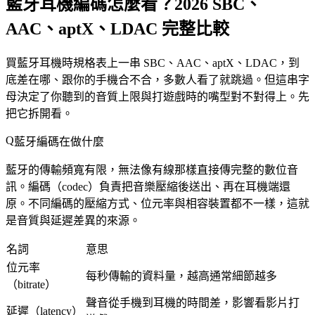
藍牙耳機編碼怎麼看？2026 SBC、
AAC、aptX、LDAC 完整比較
買藍牙耳機時規格表上一串 SBC、AAC、aptX、LDAC，到
底差在哪、跟你的手機合不合，多數人看了就跳過。但這串字
母決定了你聽到的音質上限與打遊戲時的嘴型對不對得上。先
把它拆開看。
藍牙編碼在做什麼
藍牙的傳輸頻寬有限，無法像有線那樣直接傳完整的數位音
訊。編碼（codec）負責把音樂壓縮後送出、再在耳機端還
原。不同編碼的壓縮方式、位元率與相容裝置都不一樣，這就
是音質與延遲差異的來源。
名詞
意思
位元率
每秒傳輸的資料量，越高通常細節越多
（bitrate）
聲音從手機到耳機的時間差，影響看影片打
延遲（latency）