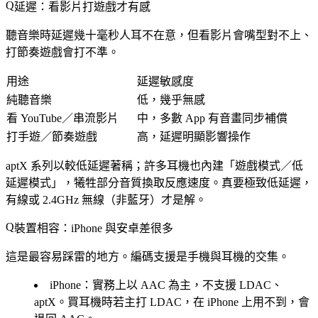
延遲：看影片打遊戲才有感
聽音樂時延遲幾十毫秒人耳不在意，但看影片會嘴型對不上、
打節奏遊戲會打不準。
用途
延遲敏感度
純聽音樂
低，幾乎無感
看 YouTube／串流影片
中，多數 App 有音畫同步補償
打手遊／節奏遊戲
高，延遲明顯影響操作
aptX 系列以較低延遲著稱；許多耳機也內建「遊戲模式／低
延遲模式」，犧牲部分音質換取反應速度。真要極致低延遲，
有線或 2.4GHz 無線（非藍牙）才是解。
裝置相容：iPhone 與安卓差很多
這是最容易踩雷的地方。編碼支援是手機與耳機的交集。
iPhone
：實務上以 AAC 為主，不支援 LDAC、
aptX。買耳機時若主打 LDAC，在 iPhone 上用不到，會