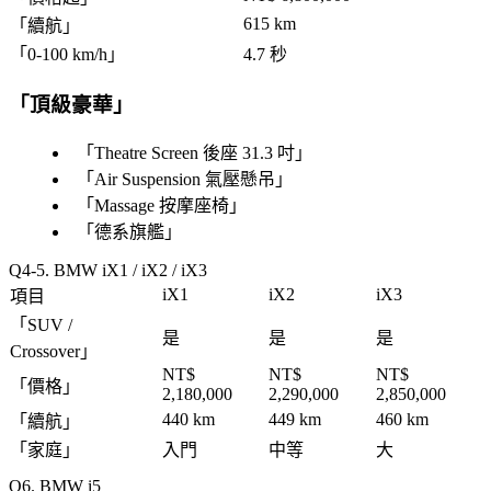
615 km
「
續航
」
「
0-100 km/h
」
4.7 秒
「
頂級豪華
」
「
Theatre Screen 後座 31.3 吋
」
「
Air Suspension 氣壓懸吊
」
「
Massage 按摩座椅
」
「
德系旗艦
」
4-5. BMW iX1 / iX2 / iX3
iX1
iX2
iX3
項目
「
SUV /
是
是
是
Crossover
」
NT$
NT$
NT$
「
價格
」
2,180,000
2,290,000
2,850,000
440 km
449 km
460 km
「
續航
」
「
家庭
」
入門
中等
大
6. BMW i5