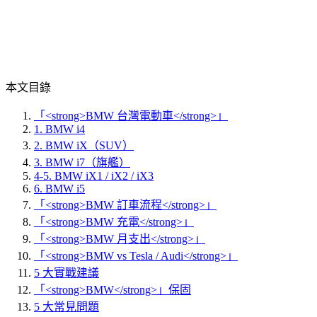
本文目錄
「<strong>BMW 台灣電動車</strong>」
1. BMW i4
2. BMW iX（SUV）
3. BMW i7（旗艦）
4-5. BMW iX1 / iX2 / iX3
6. BMW i5
「<strong>BMW 訂車流程</strong>」
「<strong>BMW 充電</strong>」
「<strong>BMW 月支出</strong>」
「<strong>BMW vs Tesla / Audi</strong>」
5 大實戰建議
「<strong>BMW</strong>」保固
5 大常見問題