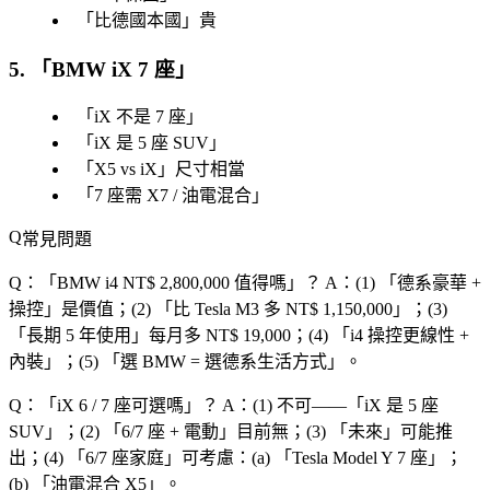
「
比德國本國
」貴
5. 「
BMW iX 7 座
」
「
iX 不是 7 座
」
「
iX 是 5 座 SUV
」
「
X5 vs iX
」尺寸相當
「
7 座需 X7 / 油電混合
」
常見問題
Q：「
BMW i4 NT$ 2,800,000 值得嗎
」？
A：(1) 「
德系豪華 +
操控
」是價值；(2) 「
比 Tesla M3 多 NT$ 1,150,000
」；(3)
「
長期 5 年使用
」每月多 NT$ 19,000；(4) 「
i4 操控更線性 +
內裝
」；(5) 「
選 BMW = 選德系生活方式
」。
Q：「
iX 6 / 7 座可選嗎
」？
A：(1) 不可——「
iX 是 5 座
SUV
」；(2) 「
6/7 座 + 電動
」目前無；(3) 「
未來
」可能推
出；(4) 「
6/7 座家庭
」可考慮：(a) 「
Tesla Model Y 7 座
」；
(b) 「
油電混合 X5
」。