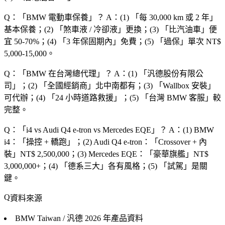
Q：「
BMW 電動車保養
」？
A：(1) 「
每 30,000 km 或 2 年
」
基本保養；(2) 「
煞車液 / 冷卻液
」更換；(3) 「
比汽油車
」便
宜 50-70%；(4) 「
3 年保固期內
」免費；(5) 「
過保
」單次 NT$
5,000-15,000。
Q：「
BMW 在台灣總代理
」？
A：(1) 「
汎德股份有限公
司
」；(2) 「
全國經銷商
」北中南都有；(3) 「
Wallbox 安裝
」
可代辦；(4) 「
24 小時道路救援
」；(5) 「
台灣 BMW 客服
」較
完整。
Q：「
i4 vs Audi Q4 e-tron vs Mercedes EQE
」？
A：(1) BMW
i4：「
操控 + 轎跑
」；(2) Audi Q4 e-tron：「
Crossover + 內
裝
」NT$ 2,500,000；(3) Mercedes EQE：「
豪華旗艦
」NT$
3,000,000+；(4) 「
德系三大
」各有風格；(5) 「
試駕
」是關
鍵。
資料來源
BMW Taiwan / 汎德
2026 年產品資料