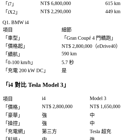
NT$ 6,800,000
615 km
「
i7
」
NT$ 2,290,000
449 km
「
iX2
」
1. BMW i4
項目
細節
「
車型
」
「
Gran Coupé 4 門轎跑
」
「
價格起
」
NT$ 2,800,000（eDrive40）
590 km
「
續航
」
「
0-100 km/h
」
5.7 秒
「
充電 200 kW DC
」
是
「
i4 對比 Tesla Model 3
」
i4
Model 3
項目
NT$ 2,800,000
NT$ 1,650,000
「
價格
」
「
豪華
」
強
中
「
操控
」
強
中
「
充電網
」
第三方
Tesla 超充
「
科技
」
中
強