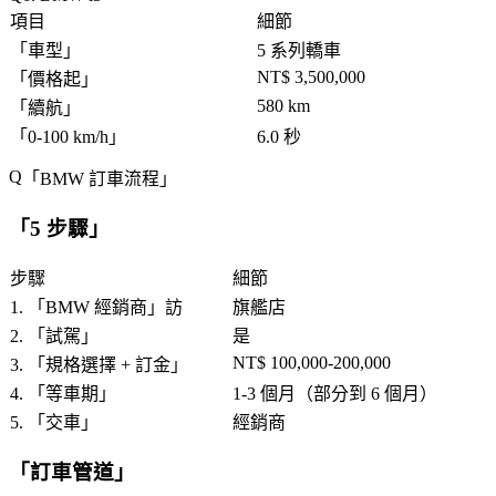
項目
細節
「
車型
」
5 系列轎車
NT$ 3,500,000
「
價格起
」
580 km
「
續航
」
「
0-100 km/h
」
6.0 秒
「
BMW 訂車流程
」
「
5 步驟
」
步驟
細節
1. 「
BMW 經銷商
」訪
旗艦店
2. 「
試駕
」
是
NT$ 100,000-200,000
3. 「
規格選擇 + 訂金
」
4. 「
等車期
」
1-3 個月（部分到 6 個月）
5. 「
交車
」
經銷商
「
訂車管道
」