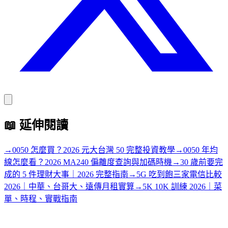
📖
延伸閱讀
→
0050 怎麼買？2026 元大台灣 50 完整投資教學
→
0050 年均
線怎麼看？2026 MA240 偏離度查詢與加碼時機
→
30 歲前要完
成的 5 件理財大事｜2026 完整指南
→
5G 吃到飽三家電信比較
2026｜中華、台哥大、遠傳月租實算
→
5K 10K 訓練 2026｜菜
單、時程、實戰指南