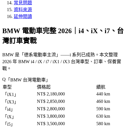
常見問題
資料來源
延伸閱讀
BMW 電動車完整 2026｜i4、iX、i7、台
灣訂車實戰
BMW 是「
德系電動車主流
」——i 系列已成熟。本文整理
2026 年 BMW i4 / iX / i7 / iX1 / iX3 台灣車型、訂車、保養實
戰。
「
BMW 台灣電動車
」
車型
價格起
續航
NT$ 2,180,000
440 km
「
iX1
」
NT$ 2,850,000
460 km
「
iX3
」
NT$ 2,800,000
590 km
「
i4
」
NT$ 3,800,000
630 km
「
iX
」
NT$ 3,500,000
580 km
「
i5
」