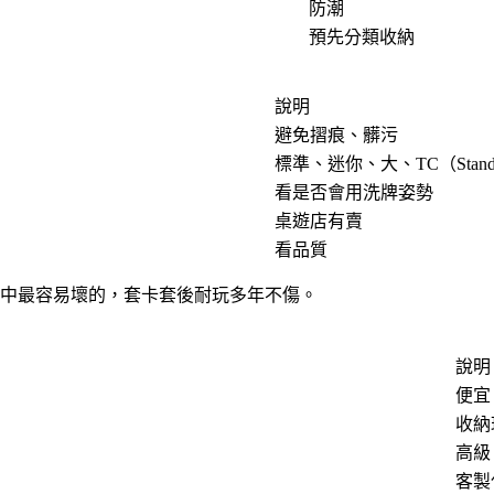
防潮
預先分類收納
說明
避免摺痕、髒污
標準、迷你、大、TC（Stand
看是否會用洗牌姿勢
桌遊店有賣
看品質
中最容易壞的，套卡套後耐玩多年不傷。
說明
便宜
收納
高級
客製