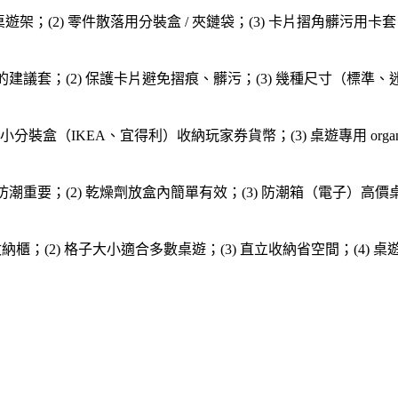
 桌遊架；(2) 零件散落用分裝盒 / 夾鏈袋；(3) 卡片摺角髒污用卡
的建議套；(2) 保護卡片避免摺痕、髒污；(3) 幾種尺寸（標準、迷你、
裝盒（IKEA、宜得利）收納玩家券貨幣；(3) 桌遊專用 organizer 貼合盒
防潮重要；(2) 乾燥劑放盒內簡單有效；(3) 防潮箱（電子）高價桌遊
經典桌遊收納櫃；(2) 格子大小適合多數桌遊；(3) 直立收納省空間；(4