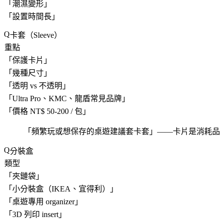
「
潮濕變形
」
「
設置時間長
」
卡套（Sleeve）
重點
「
保護卡片
」
「
幾種尺寸
」
「
透明 vs 不透明
」
「
Ultra Pro、KMC、龍盾常見品牌
」
「
價格 NT$ 50-200 / 包
」
「
頻繁玩或想保存的桌遊建議套卡套
」——卡片是消耗品
分裝盒
類型
「
夾鏈袋
」
「
小分裝盒（IKEA、宜得利）
」
「
桌遊專用 organizer
」
「
3D 列印 insert
」