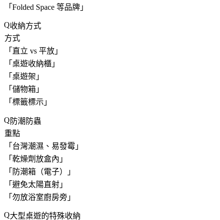
「
Folded Space 等品牌
」
收納方式
方式
「
直立 vs 平放
」
「
桌遊收納櫃
」
「
桌遊架
」
「
儲物箱
」
「
標籤標示
」
防潮防蟲
重點
「
台灣潮濕、易發霉
」
「
乾燥劑放盒內
」
「
防潮箱（電子）
」
「
避免太陽直射
」
「
勿放浴室廚房旁
」
大型桌遊的特殊收納