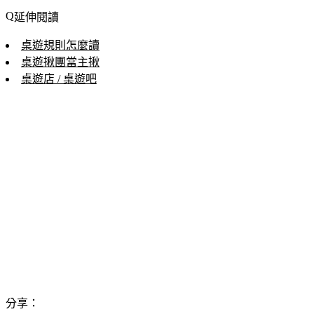
延伸閱讀
桌遊規則怎麼讀
桌遊揪團當主揪
桌遊店 / 桌遊吧
分享：