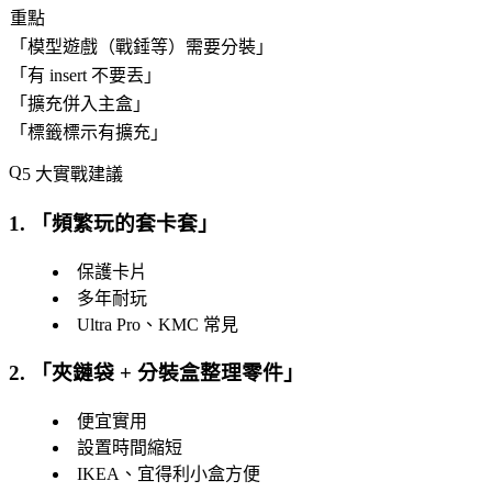
重點
「
模型遊戲（戰錘等）需要分裝
」
「
有 insert 不要丟
」
「
擴充併入主盒
」
「
標籤標示有擴充
」
5 大實戰建議
1. 「
頻繁玩的套卡套
」
保護卡片
多年耐玩
Ultra Pro、KMC 常見
2. 「
夾鏈袋 + 分裝盒整理零件
」
便宜實用
設置時間縮短
IKEA、宜得利小盒方便