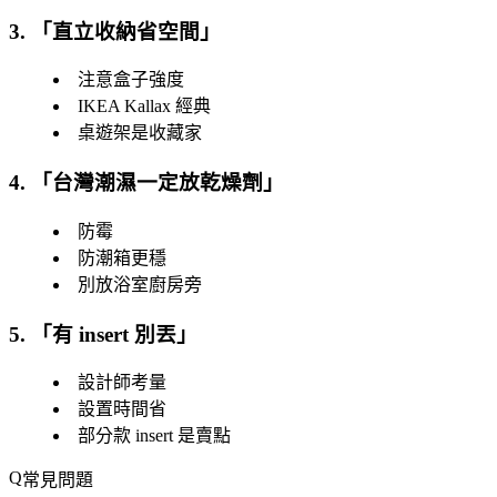
3. 「
直立收納省空間
」
注意盒子強度
IKEA Kallax 經典
桌遊架是收藏家
4. 「
台灣潮濕一定放乾燥劑
」
防霉
防潮箱更穩
別放浴室廚房旁
5. 「
有 insert 別丟
」
設計師考量
設置時間省
部分款 insert 是賣點
常見問題