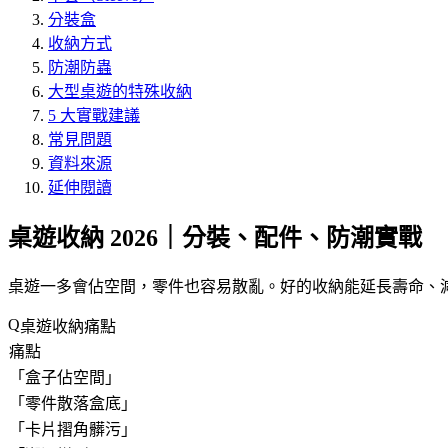
分裝盒
收納方式
防潮防蟲
大型桌遊的特殊收納
5 大實戰建議
常見問題
資料來源
延伸閱讀
桌遊收納 2026｜分裝、配件、防潮實戰
桌遊一多會佔空間，零件也容易散亂。好的收納能延長壽命、減少
桌遊收納痛點
痛點
「
盒子佔空間
」
「
零件散落盒底
」
「
卡片摺角髒污
」