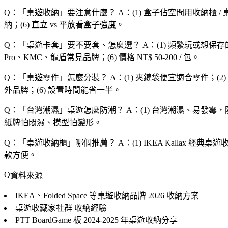
Q：「
桌遊收納
」要注意什麼？
A：(1) 盒子佔空間用收納櫃 /
納；(6) 直立 vs 平放看盒子強度。
Q：「
桌遊卡套
」要不要套、怎麼選？
A：(1) 頻繁玩或想保存
Pro、KMC、龍盾常見品牌；(6) 價格 NT$ 50-200 / 包。
Q：「
桌遊零件
」怎麼分裝？
A：(1) 夾鏈袋便宜適合零件；(2) 小分
外品牌；(6) 設置時間能省一半。
Q：「
台灣潮濕
」桌遊怎麼防潮？
A：(1) 台灣潮濕、易發霉，
紙牌怕悶濕、模型怕變形。
Q：「
桌遊收納櫃
」哪個推薦？
A：(1) IKEA Kallax 
款方便。
資料來源
IKEA、Folded Space 等桌遊收納品牌
2026 收納方案
桌遊收藏家社群
收納經驗
PTT BoardGame 板
2024-2025 年桌遊收納分享