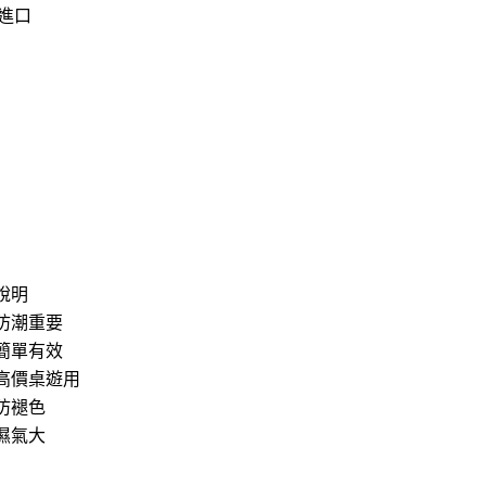
進口
說明
防潮重要
簡單有效
高價桌遊用
防褪色
濕氣大