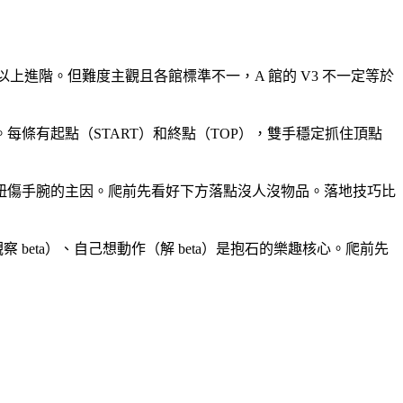
7 以上進階。但難度主觀且各館標準不一，A 館的 V3 不一定等於
條有起點（START）和終點（TOP），雙手穩定抓住頂點
扭傷手腕的主因。爬前先看好下方落點沒人沒物品。落地技巧比
beta）、自己想動作（解 beta）是抱石的樂趣核心。爬前先