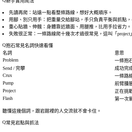
新手實用爬法
先讀再爬
：站遠一點看整條路線，想好大概順序。
用腳、別只用手
：把重量交給腳站，手只負責平衡與抓點，
重心貼牆、伸髖
：身體靠近牆面、用腿推，比用手拉省力。
失敗很正常
：一條路線爬十幾次才過很常見，這叫「projec
抱石常見名詞快速看懂
名詞
意思
Problem
一條抱
Send / 完攀
成功完
Crux
一條路
Pump
前臂腫
Project
正在挑
Flash
第一次
聽懂這幾個詞，跟岩館裡的人交流就不會卡住。
常見岩點與抓法