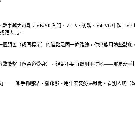
。
字越大越難：VB/V0 入門、V1–V3 初階、V4–V6 中階、V
字或跟人比。
個顏色（或同標示）的岩點是同一條路線，你只能用這些點爬。每
分散衝擊（像柔道受身），絕對不要直臂用手撐地——那是新手
巧」——哪手抓哪點、腳踩哪、用什麼姿勢過難關。看別人爬（觀察 