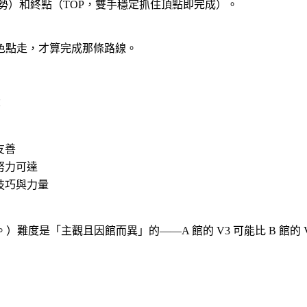
姿勢）和
終點
（TOP，雙手穩定抓住頂點即完成）。
色點走，才算完成那條路線。
：
友善
努力可達
技巧與力量
照。）難度是「
主觀且因館而異
」的——A 館的 V3 可能比 B 館