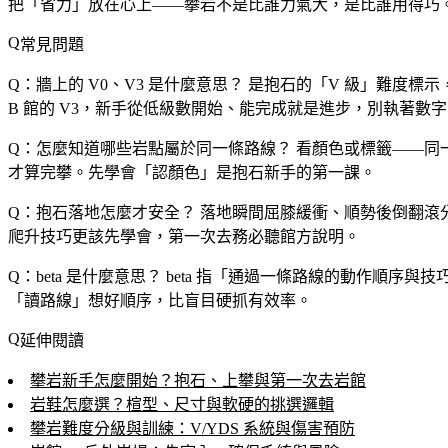
把「省力」放在心上——攀岩不是比誰力氣大，是比誰用得巧
常見問題
Q：牆上的 V0、V3 是什麼意思？
是抱石的「V 級」難度標示，數
B 館的 V3，新手從低級數開始、能完成就是進步，別執著數
Q：怎麼知道哪些岩點屬於同一條路線？
看顏色或標籤——同一
才算完攀。先學會「認顏色」是抱石新手的第一課。
Q：抱石落地怎麼才安全？
落地瞬間屈膝緩衝、順勢後倒翻滾
爬升技巧更該先學會，第一次去務必聽館方說明。
Q：beta 是什麼意思？
beta 指「通過一條路線的動作順序與技
「讀路線」想好順序，比盲目硬抓有效率。
延伸閱讀
攀岩新手怎麼開始？抱石、上攀與第一次去岩館
岩鞋怎麼選？楦型、尺寸與軟硬的挑選邏輯
攀岩難度分級與訓練：V/YDS 系統與傷害預防