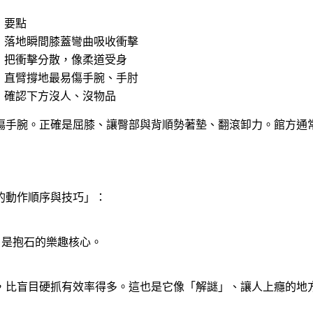
要點
落地瞬間膝蓋彎曲吸收衝擊
把衝擊分散，像柔道受身
直臂撐地最易傷手腕、手肘
確認下方沒人、沒物品
傷手腕。正確是屈膝、讓臀部與背順勢著墊、翻滾卸力。館方通
線的動作順序與技巧」
：
），是抱石的樂趣核心。
，比盲目硬抓有效率得多。這也是它像「解謎」、讓人上癮的地