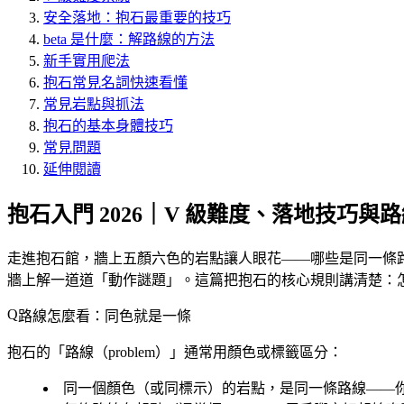
安全落地：抱石最重要的技巧
beta 是什麼：解路線的方法
新手實用爬法
抱石常見名詞快速看懂
常見岩點與抓法
抱石的基本身體技巧
常見問題
延伸閱讀
抱石入門 2026｜V 級難度、落地技巧與
走進抱石館，牆上五顏六色的岩點讓人眼花——哪些是同一條路線
牆上解一道道「動作謎題」。這篇把抱石的核心規則講清楚：怎
路線怎麼看：同色就是一條
抱石的「路線（problem）」通常用
顏色或標籤
區分：
同一個顏色（或同標示）的岩點，是同一條路線
——