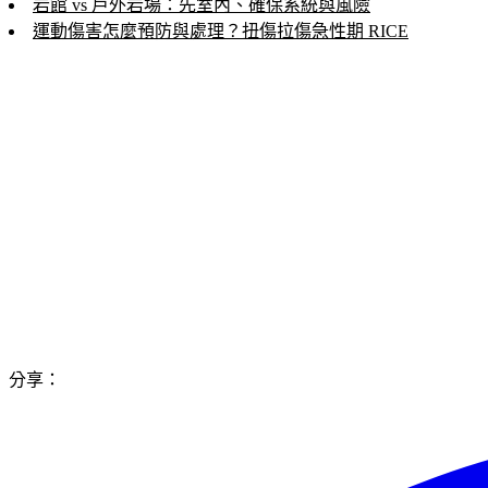
岩館 vs 戶外岩場：先室內、確保系統與風險
運動傷害怎麼預防與處理？扭傷拉傷急性期 RICE
分享：