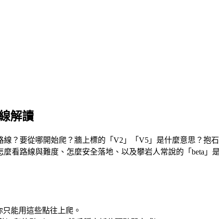
路線解讀
？要從哪開始爬？牆上標的「V2」「V5」是什麼意思？抱石（Bo
麼看路線與難度、怎麼安全落地、以及攀岩人常說的「beta」
你只能用這些點往上爬。