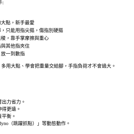
:
的大點，新手最愛
薄，只能用指尖摳，傷指別硬摳
無稜，靠手掌摩擦與重心
指與其他指夾住
，放一到數指
來源。多用大點、學會把重量交給腳，手指負荷才不會過大。
臂出力省力。
伸得更遠。
責平衡。
yno（跳躍抓點）」等動態動作。