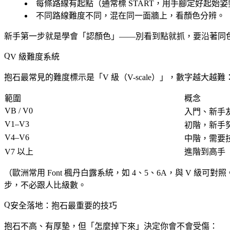
每條路線有
起點
（通常標 START，用手腳定好起始
不同路線難度不同，混在同一面牆上，看顏色分辨。
新手第一步就是學會「認顏色」——別看到點就抓，要沿著同
V 級難度系統
抱石最常見的難度標示是「
V 級（V-scale）
」，數字越大越難
範圍
概念
VB / V0
入門、新手
V1–V3
初階，新手
V4–V6
中階，需要
V7 以上
進階到高手
（歐洲常用 Font 楓丹白露系統，如 4、5、6A，與 V 級可對
步，不必跟人比級數。
安全落地：抱石最重要的技巧
抱石不高、有厚墊，但「怎麼掉下來」決定你會不會受傷：