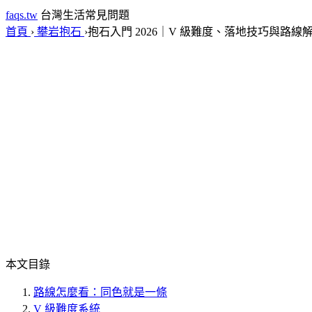
faqs.tw
台灣生活常見問題
首頁
›
攀岩抱石
›
抱石入門 2026｜V 級難度、落地技巧與路線
本文目錄
路線怎麼看：同色就是一條
V 級難度系統