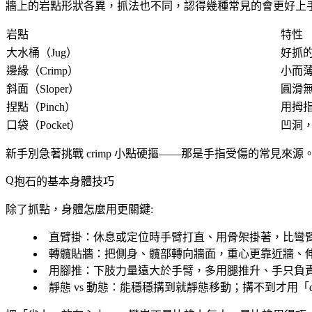
牆上的岩點形狀各異，抓法也不同，認得幾種常見的會更好上手
岩點
特性
大水桶（Jug）
好抓
邊緣（Crimp）
小而
斜面（Sloper）
圓滑
捏點（Pinch）
用拇
口袋（Pocket）
凹洞
新手別急著挑戰 crimp 小點硬摳——那是手指受傷的常見
抱石的基本身體技巧
除了抓點，身體怎麼用更關鍵:
直臂掛
：休息或定位時手臂打直、用骨架掛著，比彎
轉髖貼牆
：把側身、髖部轉向牆面，重心更靠近牆、
用腳推
：下肢力量遠大於手臂，多用腿推升、手只負
靜態 vs 動態
：能穩穩搆到就靜態移動；搆不到才用「d