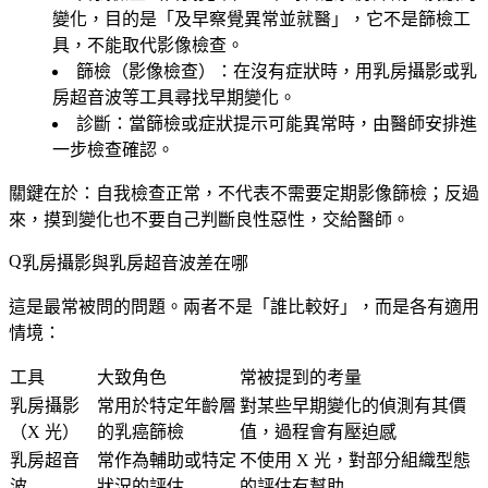
變化，目的是「及早察覺異常並就醫」，它不是篩檢工
具，不能取代影像檢查。
篩檢（影像檢查）
：在沒有症狀時，用乳房攝影或乳
房超音波等工具尋找早期變化。
診斷
：當篩檢或症狀提示可能異常時，由醫師安排進
一步檢查確認。
關鍵在於：
自我檢查正常，不代表不需要定期影像篩檢
；反過
來，摸到變化也不要自己判斷良性惡性，交給醫師。
乳房攝影與乳房超音波差在哪
這是最常被問的問題。兩者不是「誰比較好」，而是各有適用
情境：
工具
大致角色
常被提到的考量
乳房攝影
常用於特定年齡層
對某些早期變化的偵測有其價
（X 光）
的乳癌篩檢
值，過程會有壓迫感
乳房超音
常作為輔助或特定
不使用 X 光，對部分組織型態
波
狀況的評估
的評估有幫助