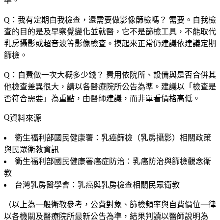
準。
Q：我有定期自我檢查，還需要做影像篩檢嗎？
需要。自我檢
查的目的是及早察覺變化並就醫，它不是篩檢工具，不能取代
乳房攝影或超音波等影像檢查。摸起來正常仍建議依建議定期
篩檢。
Q：自費做一次大概多少錢？
費用依院所、設備與是否合併其
他檢查差異很大，請以各醫療院所公告為準。建議以「檢查是
否符合需要」為重點，由醫師建議，而非單看價格高低。
資料來源
衛生福利部國民健康署：乳癌篩檢（乳房攝影）相關政策
與民眾衛教資訊
衛生福利部國民健康署癌症防治：乳癌防治與篩檢觀念衛
教
台灣乳房醫學會：乳癌與乳房檢查相關民眾衛教
（以上為一般衛教參考，公費對象、篩檢頻率與自費價位一律
以各機關及醫療院所最新公告為準，結果判讀以醫師說明為