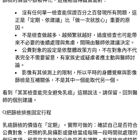
篩檢的價值不該被神化，這幾點值得誠實面對：
沒有任何單一檢查能保證百分之百發現所有問題
，這
正是「定期、依建議」比「做一次就放心」重要的原
因。
不是檢查做越多、越頻繁就越好
，過度檢查也可能帶
來不必要的後續處理與焦慮，間隔由醫師依建議決定。
公費對象的設定是依整體政策方向
，不在對象內不代
表完全不需要留意，有家族史或疑慮者應主動與醫師討
論。
影像有其偵測上的限制
，所以平時的身體覺察與影像
篩檢是互補關係，不是其中一個能取代另一個。
看到「某某檢查能完全避免乳癌」這類說法，請保留，回到醫
師的個別建議。
把篩檢排進固定行程
乳癌篩檢的價值在「定期」。實際可做的：確認自己是否符合
公費對象、把預約乳房攝影或健檢當成每隔一段時間就處理的