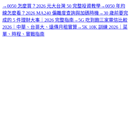
→
0050 怎麼買？2026 元大台灣 50 完整投資教學
→
0050 年均
線怎麼看？2026 MA240 偏離度查詢與加碼時機
→
30 歲前要完
成的 5 件理財大事｜2026 完整指南
→
5G 吃到飽三家電信比較
2026｜中華、台哥大、遠傳月租實算
→
5K 10K 訓練 2026｜菜
單、時程、實戰指南