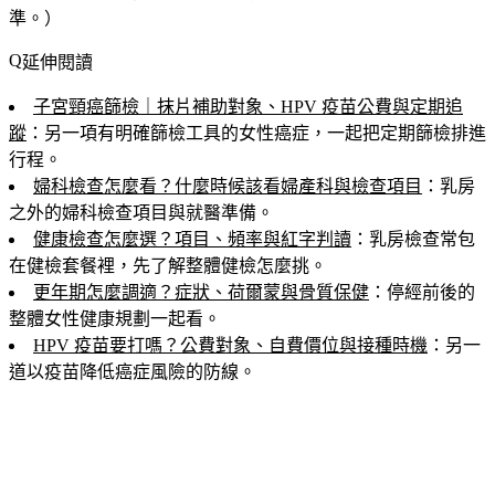
準。）
延伸閱讀
子宮頸癌篩檢｜抹片補助對象、HPV 疫苗公費與定期追
蹤
：另一項有明確篩檢工具的女性癌症，一起把定期篩檢排進
行程。
婦科檢查怎麼看？什麼時候該看婦產科與檢查項目
：乳房
之外的婦科檢查項目與就醫準備。
健康檢查怎麼選？項目、頻率與紅字判讀
：乳房檢查常包
在健檢套餐裡，先了解整體健檢怎麼挑。
更年期怎麼調適？症狀、荷爾蒙與骨質保健
：停經前後的
整體女性健康規劃一起看。
HPV 疫苗要打嗎？公費對象、自費價位與接種時機
：另一
道以疫苗降低癌症風險的防線。