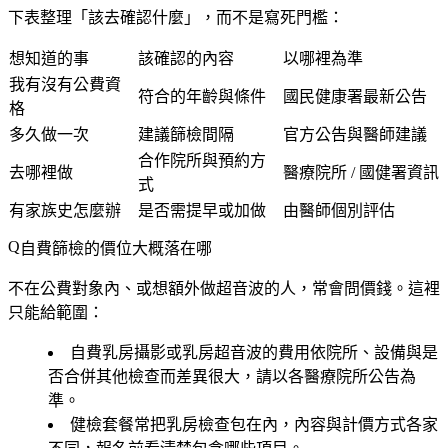
下表整理「該去確認什麼」，而不是寫死門檻：
想知道的事
該確認的內容
以哪裡為準
我有沒有公費資
符合的年齡與條件
國民健康署最新公告
格
多久做一次
建議篩檢間隔
官方公告與醫師建議
合作院所與預約方
去哪裡做
醫療院所 / 國健署資訊
式
有家族史怎麼辦
是否需提早或加做
由醫師個別評估
自費篩檢的價位大概落在哪
不在公費對象內、或想額外做超音波的人，常會問價錢。這裡
只能給範圍：
自費乳房攝影或乳房超音波的費用依院所、設備與是
否合併其他檢查而差異很大
，請以各醫療院所公告為
準。
健檢套餐常把乳房檢查包在內，內容與計價方式各家