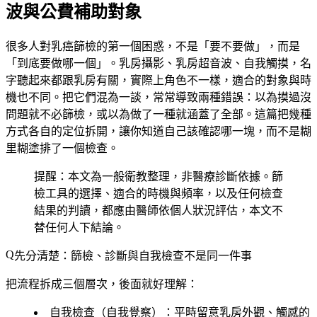
波與公費補助對象
很多人對乳癌篩檢的第一個困惑，不是「要不要做」，而是
「到底要做哪一個」。乳房攝影、乳房超音波、自我觸摸，名
字聽起來都跟乳房有關，實際上角色不一樣，適合的對象與時
機也不同。把它們混為一談，常常導致兩種錯誤：以為摸過沒
問題就不必篩檢，或以為做了一種就涵蓋了全部。這篇把幾種
方式各自的定位拆開，讓你知道自己該確認哪一塊，而不是糊
里糊塗排了一個檢查。
提醒：本文為一般衛教整理，非醫療診斷依據。篩
檢工具的選擇、適合的時機與頻率，以及任何檢查
結果的判讀，都應由醫師依個人狀況評估，本文不
替任何人下結論。
先分清楚：篩檢、診斷與自我檢查不是同一件事
把流程拆成三個層次，後面就好理解：
自我檢查（自我覺察）
：平時留意乳房外觀、觸感的