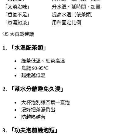
「
太淡沒味
」
升水溫、延時間、加量
「
香氣不足
」
提高水溫（依茶類）
「
忽濃忽淡
」
用秤固定比例
5 大實戰建議
1. 「
水溫配茶類
」
綠茶低溫、紅茶高溫
烏龍 90-95°C
越嫩越低溫
2. 「
茶水分離避免久浸
」
大杯泡別讓茶葉一直泡
浸好把茶湯倒出
防越喝越苦
3. 「
功夫泡前幾泡短
」