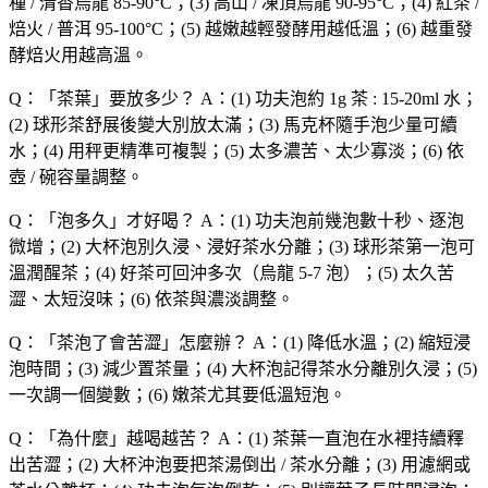
種 / 清香烏龍 85-90°C；(3) 高山 / 凍頂烏龍 90-95°C；(4) 紅茶 /
焙火 / 普洱 95-100°C；(5) 越嫩越輕發酵用越低溫；(6) 越重發
酵焙火用越高溫。
Q：「
茶葉
」要放多少？
A：(1) 功夫泡約 1g 茶 : 15-20ml 水；
(2) 球形茶舒展後變大別放太滿；(3) 馬克杯隨手泡少量可續
水；(4) 用秤更精準可複製；(5) 太多濃苦、太少寡淡；(6) 依
壺 / 碗容量調整。
Q：「
泡多久
」才好喝？
A：(1) 功夫泡前幾泡數十秒、逐泡
微增；(2) 大杯泡別久浸、浸好茶水分離；(3) 球形茶第一泡可
溫潤醒茶；(4) 好茶可回沖多次（烏龍 5-7 泡）；(5) 太久苦
澀、太短沒味；(6) 依茶與濃淡調整。
Q：「
茶泡了會苦澀
」怎麼辦？
A：(1) 降低水溫；(2) 縮短浸
泡時間；(3) 減少置茶量；(4) 大杯泡記得茶水分離別久浸；(5)
一次調一個變數；(6) 嫩茶尤其要低溫短泡。
Q：「
為什麼
」越喝越苦？
A：(1) 茶葉一直泡在水裡持續釋
出苦澀；(2) 大杯沖泡要把茶湯倒出 / 茶水分離；(3) 用濾網或