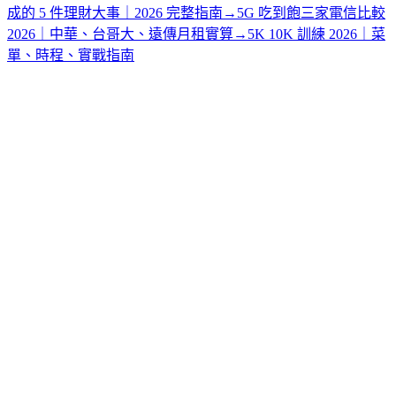
成的 5 件理財大事｜2026 完整指南
→
5G 吃到飽三家電信比較
2026｜中華、台哥大、遠傳月租實算
→
5K 10K 訓練 2026｜菜
單、時程、實戰指南