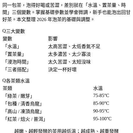
同一包茶，泡得好喝或苦澀，差別就在「
水溫、置茶量、時
間
」三個變數。掌握基礎參數並學會微調，新手也能泡出回甘
好茶。本文整理 2026 年泡茶的基礎與調整。
三大變數
變數
影響
「
水溫
」
太高苦澀、太低香氣不足
「
置茶量
」
太多濃苦、太少寡淡
「
浸泡時間
」
太久苦澀、太短沒味
「
三者搭配
」
決定一杯好壞
各茶類水溫
茶類
水溫
75-85°C
「
綠茶 / 嫩芽
」
85-90°C
「
包種 / 清香烏龍
」
90-95°C
「
高山 / 凍頂烏龍
」
95-100°C
「
紅茶 / 焙火 / 普洱
」
越嫩、越輕發酵的茶用越低溫；越成熟、越重發酵