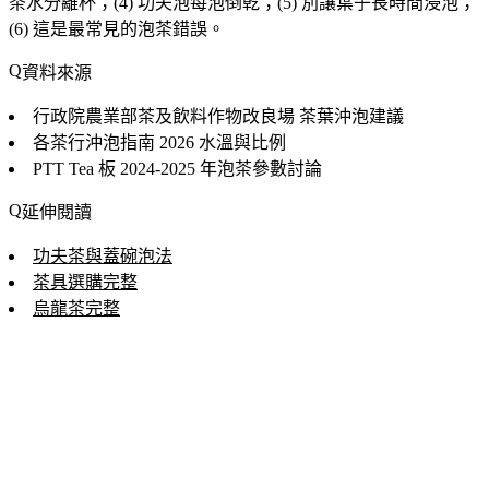
茶水分離杯；(4) 功夫泡每泡倒乾；(5) 別讓葉子長時間浸泡；
(6) 這是最常見的泡茶錯誤。
資料來源
行政院農業部茶及飲料作物改良場
茶葉沖泡建議
各茶行沖泡指南
2026 水溫與比例
PTT Tea 板
2024-2025 年泡茶參數討論
延伸閱讀
功夫茶與蓋碗泡法
茶具選購完整
烏龍茶完整