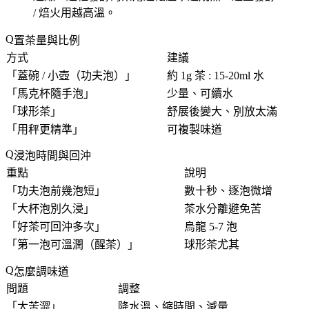
/ 焙火用越高溫。
置茶量與比例
方式
建議
「
蓋碗 / 小壺（功夫泡）
」
約 1g 茶 : 15-20ml 水
「
馬克杯隨手泡
」
少量、可續水
「
球形茶
」
舒展後變大、別放太滿
「
用秤更精準
」
可複製味道
浸泡時間與回沖
重點
說明
「
功夫泡前幾泡短
」
數十秒、逐泡微增
「
大杯泡別久浸
」
茶水分離避免苦
「
好茶可回沖多次
」
烏龍 5-7 泡
「
第一泡可溫潤（醒茶）
」
球形茶尤其
怎麼調味道
問題
調整
「
太苦澀
」
降水溫、縮時間、減量