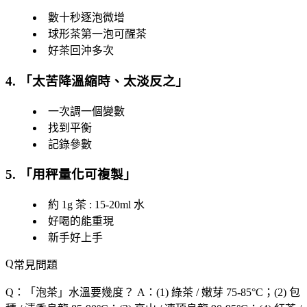
數十秒逐泡微增
球形茶第一泡可醒茶
好茶回沖多次
4. 「
太苦降溫縮時、太淡反之
」
一次調一個變數
找到平衡
記錄參數
5. 「
用秤量化可複製
」
約 1g 茶 : 15-20ml 水
好喝的能重現
新手好上手
常見問題
Q：「
泡茶
」水溫要幾度？
A：(1) 綠茶 / 嫩芽 75-85°C；(2) 包