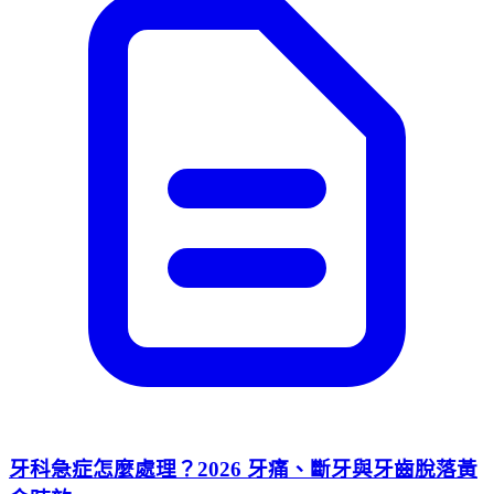
牙科急症怎麼處理？2026 牙痛、斷牙與牙齒脫落黃