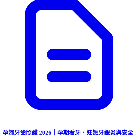
孕婦牙齒照護 2026｜孕期看牙、妊娠牙齦炎與安全