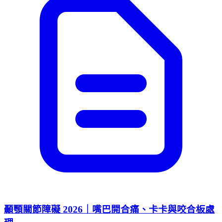
顳顎關節障礙 2026｜嘴巴開合痛、卡卡與咬合板處