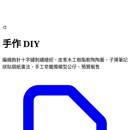
🎨
手作 DIY
編織鉤針十字繡刺繡縫紉、皮革木工樹脂軟陶陶藝、子彈筆記
拼貼摺紙書法、手工皂蠟燭模型公仔、預算販售