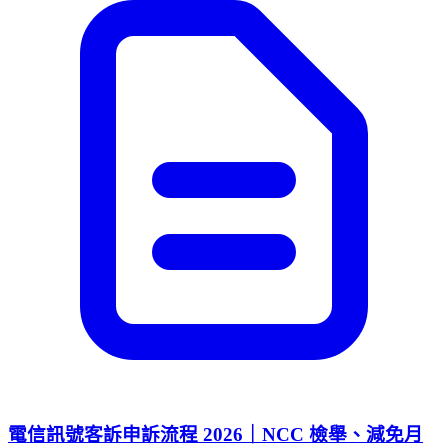
電信訊號客訴申訴流程 2026｜NCC 檢舉、減免月