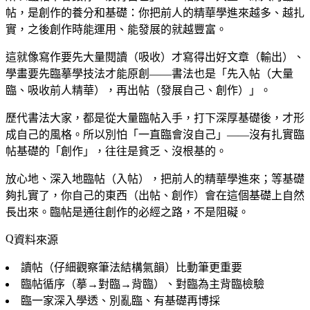
帖，是創作的養分和基礎：你把前人的精華學進來越多、越扎
實，之後創作時能運用、能發展的就越豐富。
這就像寫作要先大量閱讀（吸收）才寫得出好文章（輸出）、
學畫要先臨摹學技法才能原創——書法也是「先入帖（大量
臨、吸收前人精華），再出帖（發展自己、創作）」。
歷代書法大家，都是從大量臨帖入手，打下深厚基礎後，才形
成自己的風格。所以別怕「一直臨會沒自己」——沒有扎實臨
帖基礎的「創作」，往往是貧乏、沒根基的。
放心地、深入地臨帖（入帖），把前人的精華學進來；等基礎
夠扎實了，你自己的東西（出帖、創作）會在這個基礎上自然
長出來。臨帖是通往創作的必經之路，不是阻礙。
資料來源
讀帖（仔細觀察筆法結構氣韻）比動筆更重要
臨帖循序（摹→對臨→背臨）、對臨為主背臨檢驗
臨一家深入學透、別亂臨、有基礎再博採