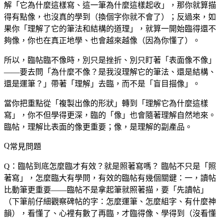
解「它為什麼這樣寫、這一筆為什麼這樣起收」，那你就算描
得有點像，也沒真的學到（換個字你就不會了）；反過來，如
果你「理解了它的筆法和結構的道理」，就算一開始臨得還不
夠像，你也在真正地學、也會越來越像（因為你懂了）。
所以，臨帖臨不像時，別只是挫折、別只盯著「表面像不像」
——要去問「為什麼不像？是我沒理解它的筆法、還是結構、
還是運筆？」帶著「理解」去臨，而不是「盲目描像」。
當你把重點從「複製出像的形狀」轉到「理解它為什麼這樣
寫」，你不但學得更深，臨的「像」也會隨著理解自然地來。
臨帖，理解比表面的像更重要；像，是理解的副產品。
常見問題
Q：臨帖到底怎麼臨才有效？就是照著寫嗎？
臨帖不只是「照
著寫」，怎麼臨大有學問，有效的臨帖有幾個關鍵：一，讀帖
比動筆更重要——臨帖不是拿起筆就照著描，要「先讀帖」
（下筆前仔細觀察碑帖的字：怎麼運筆、怎麼組字、有什麼神
韻），看懂了、心裡有數了再臨，才臨得像、學得到（沒看懂