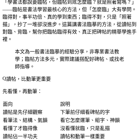
「學書法都說要臨帖，但臨帖到底怎麼臨？就是照著寫嗎？」
——臨帖是書法學習最核心的方法，但「怎麼臨」大有學問。
臨得對，事半功倍、真的學到東西；臨得不對，只是「照著
描」，抄了一堆卻沒進步。這篇講書法臨摹的方法，從讀帖到
對臨、背臨，幫你把臨帖臨得有效、真正把碑帖的精華學進手
裡。
本文為一般書法臨摹的經驗分享，非專業書法教
學；臨帖方法多元，實際建議搭配好碑帖、或找老
師指導。
讀帖，比動筆更重要
先看懂，再動筆：
面向
說明
讀帖是先仔細觀察
下筆前仔細看碑帖的字
看筆法、結構、氣韻
看它怎麼運筆、組字、神韻
看懂了才臨得像
沒看懂就臨，只是亂描
讀帖佔一半功夫
讀帖和動筆一樣重要