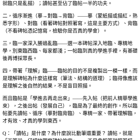
就臨只是亂描）；讀帖甚至佔了臨帖一半的功夫。
二，循序漸進（摹→對臨→背臨）——摹（蒙紙描或描紅，熟
悉字形）、對臨（看著碑帖對照著寫，這是主要方式）、背臨
（不看碑帖憑記憶寫，檢驗你是否真的學會）。
三，臨一家深入勝過亂臨——選一本碑帖深入地臨、專精地
學，別東臨西臨、每家都淺；一帖臨到真的學進手裡，有基礎
後再博採眾長。
四，帶著「理解」臨——臨帖的目的不是複製出一模一樣，而
是理解碑帖為什麼這樣寫（筆法、結構的道理）；臨得像應該
是理解之後自然的結果，不是盲目照描。
而且臨帖是「學進去再走出來」——先入帖（把前人精華學進
來），之後出帖（發展自己），臨是為了最終的創作。所以臨
帖要先讀帖、循序（摹對臨背臨）、專精一家、帶著理解臨，
才有效、才真的學到東西。
Q：「讀帖」是什麼？為什麼說比動筆還重要？
讀帖，就是