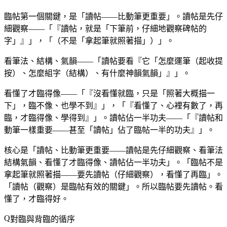
臨帖第一個關鍵，是「讀帖——比動筆更重要」。讀帖是先仔
細觀察——「『讀帖，就是「下筆前，仔細地觀察碑帖的
字」』」，「（不是「拿起筆就照著描」）」。
看筆法、結構、氣韻——「讀帖要看『它「怎麼運筆（起收提
按）、怎麼組字（結構）、有什麼神韻氣韻」』」。
看懂了才臨得像——「『沒看懂就臨，只是「照著大概描一
下」，臨不像、也學不到』」，「『看懂了、心裡有數了，再
臨，才臨得像、學得到』」。讀帖佔一半功夫——「『讀帖和
動筆一樣重要——甚至「讀帖」佔了臨帖一半的功夫』」。
核心是「讀帖、比動筆更重要——讀帖是先仔細觀察、看筆法
結構氣韻、看懂了才臨得像、讀帖佔一半功夫」。「臨帖不是
拿起筆就照著描——要先讀帖（仔細觀察），看懂了再臨」。
「讀帖（觀察）是臨帖有效的關鍵」。所以臨帖要先讀帖。看
懂了，才臨得好。
對臨與背臨的循序