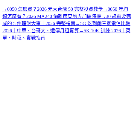
→
0050 怎麼買？2026 元大台灣 50 完整投資教學
→
0050 年均
線怎麼看？2026 MA240 偏離度查詢與加碼時機
→
30 歲前要完
成的 5 件理財大事｜2026 完整指南
→
5G 吃到飽三家電信比較
2026｜中華、台哥大、遠傳月租實算
→
5K 10K 訓練 2026｜菜
單、時程、實戰指南