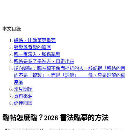
本文目錄
讀帖，比動筆更重要
對臨與背臨的循序
臨一家深入，勝過亂臨
臨帖是為了學進去，再走出來
逆向觀點：臨帖臨不像而挫折的人，該記得「臨帖的目
的不是「複製」，而是「理解」——像，只是理解的副
產品
常見問題
資料來源
延伸閱讀
臨帖怎麼臨？2026 書法臨摹的方法