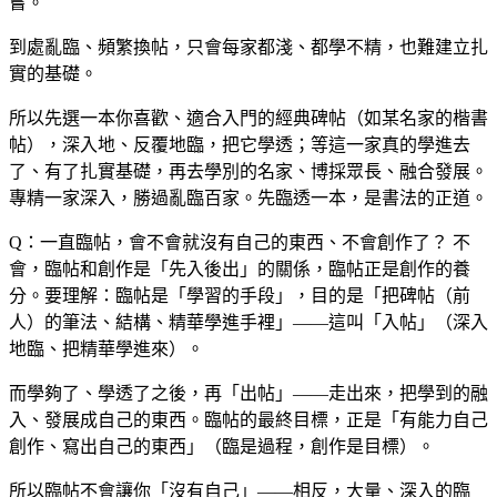
嘗。
到處亂臨、頻繁換帖，只會每家都淺、都學不精，也難建立扎
實的基礎。
所以先選一本你喜歡、適合入門的經典碑帖（如某名家的楷書
帖），深入地、反覆地臨，把它學透；等這一家真的學進去
了、有了扎實基礎，再去學別的名家、博採眾長、融合發展。
專精一家深入，勝過亂臨百家。先臨透一本，是書法的正道。
Q：一直臨帖，會不會就沒有自己的東西、不會創作了？
不
會，臨帖和創作是「先入後出」的關係，臨帖正是創作的養
分。要理解：臨帖是「學習的手段」，目的是「把碑帖（前
人）的筆法、結構、精華學進手裡」——這叫「入帖」（深入
地臨、把精華學進來）。
而學夠了、學透了之後，再「出帖」——走出來，把學到的融
入、發展成自己的東西。臨帖的最終目標，正是「有能力自己
創作、寫出自己的東西」（臨是過程，創作是目標）。
所以臨帖不會讓你「沒有自己」——相反，大量、深入的臨