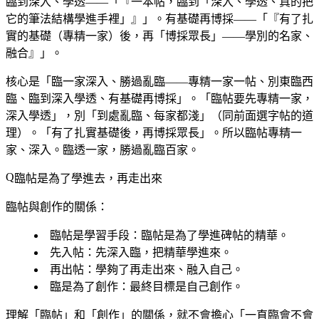
臨到深入、學透——「『一本帖，臨到「深入、學透、真的把
它的筆法結構學進手裡」』」。有基礎再博採——「『有了扎
實的基礎（專精一家）後，再「博採眾長」——學別的名家、
融合』」。
核心是「臨一家深入、勝過亂臨——專精一家一帖、別東臨西
臨、臨到深入學透、有基礎再博採」。「臨帖要先專精一家，
深入學透」，別「到處亂臨、每家都淺」（同前面選字帖的道
理）。「有了扎實基礎後，再博採眾長」。所以臨帖專精一
家、深入。臨透一家，勝過亂臨百家。
臨帖是為了學進去，再走出來
臨帖與創作的關係：
臨帖是學習手段
：臨帖是為了學進碑帖的精華。
先入帖
：先深入臨，把精華學進來。
再出帖
：學夠了再走出來、融入自己。
臨是為了創作
：最終目標是自己創作。
理解「臨帖」和「創作」的關係，就不會擔心「一直臨會不會