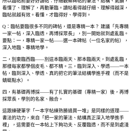
所以臨帖前要好好讀帖：仔細觀察碑帖的筆法、結構、氣韻，
看懂了、理解了，再動筆臨。讀帖看得越仔細、理解得越深，
臨帖就越有效。看懂，才臨得好、學得到。
Q：臨帖要臨很多不同的碑帖，還是專精一本？
建議「先專精
一家一帖，深入臨透，再博採眾長」，別一開始就到處亂臨。
要點：一，專精一家一帖——選一本碑帖（一位名家的帖），
深入地臨、專精地學。
二，別東臨西臨——別這本臨兩天、那本臨兩天，到處亂臨，
那樣每家都學個皮毛、都不精。三，臨到深入、學透——一本
帖，臨到深入、學透、真的把它的筆法結構學進手裡（而不是
蜻蜓點水）。
四，有基礎再博採——有了扎實的基礎（專精一家）後，再博
採眾長，學別的名家、融合。
這跟練硬筆字「一本字帖練熟勝過買一堆」是同樣的道理——
書法的功力，來自「把一家的筆法、結構真正深入地學進手
裡」，這需要在一本帖上下夠功夫、反覆臨透，而不是到處淺