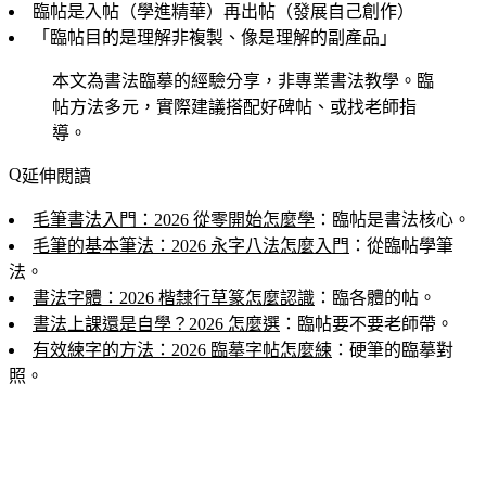
臨帖是入帖（學進精華）再出帖（發展自己創作）
「臨帖目的是理解非複製、像是理解的副產品」
本文為書法臨摹的經驗分享，非專業書法教學。臨
帖方法多元，實際建議搭配好碑帖、或找老師指
導。
延伸閱讀
毛筆書法入門：2026 從零開始怎麼學
：臨帖是書法核心。
毛筆的基本筆法：2026 永字八法怎麼入門
：從臨帖學筆
法。
書法字體：2026 楷隸行草篆怎麼認識
：臨各體的帖。
書法上課還是自學？2026 怎麼選
：臨帖要不要老師帶。
有效練字的方法：2026 臨摹字帖怎麼練
：硬筆的臨摹對
照。