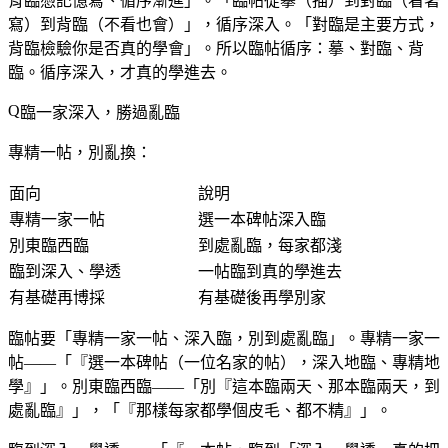
背臨憑記憶寫、循序漸進」。「臨帖從摹（描）到對臨（看著
寫）到背臨（不看也會）」，循序深入。「對臨是主要方式，
背臨檢驗你是否真的學會」。所以臨帖循序：摹、對臨、背
臨。循序深入，才真的學進去。
臨一家深入，勝過亂臨
專精一帖，別亂換：
面向
說明
專精一家一帖
選一本碑帖深入臨
別東臨西臨
到處亂臨，每家都淺
臨到深入、學透
一帖臨到真的學進去
有基礎再博採
有基礎後再學別家
臨帖要「專精一家一帖、深入臨，別到處亂臨」。專精一家一
帖——「『選一本碑帖（一位名家的帖），深入地臨、專精地
學』」。別東臨西臨——「別『這本臨兩天、那本臨兩天，到
處亂臨』」，「『那樣每家都學個皮毛、都不精』」。