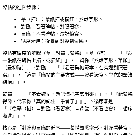
臨帖的進階步驟：
摹（描）
：蒙紙描或描紅，熟悉字形。
對臨
：看著碑帖、對照著寫。
背臨
：不看碑帖、憑記憶寫。
循序漸進
：從摹到對臨到背臨。
臨帖有循序的步驟（摹→對臨→背臨）。摹（描）——「『蒙
一張紙在碑帖上描、或描紅』」，「幫你『熟悉字形、筆順』
（最初階）」。對臨——「『看著碑帖範本、在旁邊對照著
寫』」，「這是『臨帖的主要方式——邊看邊寫、學它的筆法
結構』」。
背臨——「『不看碑帖，憑記憶把字寫出來』」，「『能背臨
得像，代表你「真的記住、學會了」』」。循序漸進——
「『從摹（描）→對臨（看著寫）→背臨（不看也會），循序
漸進』」。
核心是「對臨與背臨的循序——摹描熟悉字形、對臨看著寫、