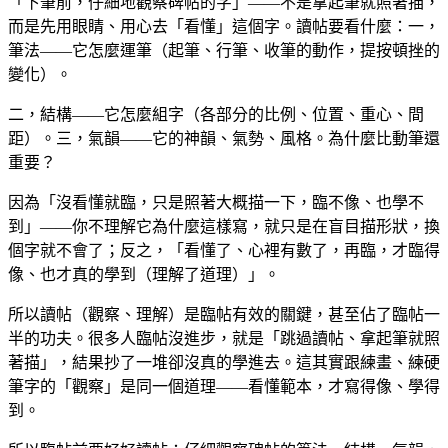
「下筆前，仔細地觀察碑帖的字」——不是拿起筆就照著描，
而是先用眼睛、用心去「看懂」這個字。讀帖要看什麼：一，
筆法——它怎麼運筆（起筆、行筆、收筆的動作，提按頓挫的
變化）。
二，結構——它怎麼組字（各部分的比例、位置、重心、間
距）。三，氣韻——它的神韻、氣勢、風格。為什麼比動筆還
重要？
因為「沒看懂就臨，只是照著大概描一下，臨不像、也學不
到」——你不理解它為什麼這樣寫，就只是在盲目描形狀，換
個字就不會了；反之，「看懂了、心裡有數了，再臨，才臨得
像、也才真的學到（理解了道理）」。
所以讀帖（觀察、理解）是臨帖有效的關鍵，甚至佔了臨帖一
半的功夫。很多人臨帖沒進步，就是「跳過讀帖、拿起筆就照
著描」，結果抄了一堆卻沒真的學進去。這其實跟練畫、練硬
筆字的「觀察」是同一個道理——看懂範本，才寫得像、學得
到。