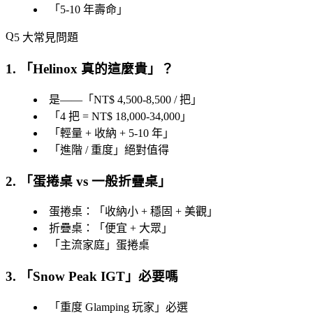
「
5-10 年壽命
」
5 大常見問題
1. 「
Helinox 真的這麼貴
」？
是——「
NT$ 4,500-8,500 / 把
」
「
4 把 = NT$ 18,000-34,000
」
「
輕量 + 收納 + 5-10 年
」
「
進階 / 重度
」絕對值得
2. 「
蛋捲桌 vs 一般折疊桌
」
蛋捲桌：「
收納小 + 穩固 + 美觀
」
折疊桌：「
便宜 + 大眾
」
「
主流家庭
」蛋捲桌
3. 「
Snow Peak IGT
」必要嗎
「
重度 Glamping 玩家
」必選