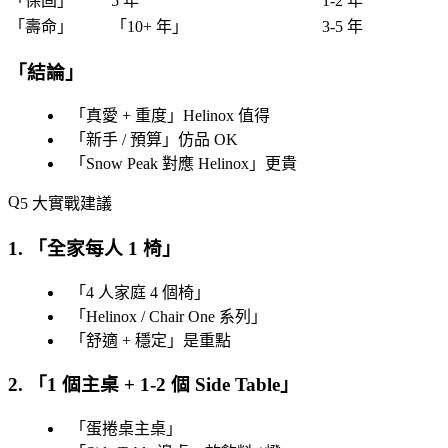
「
保固
」
5 年
1-2 年
「
壽命
」
「
10+ 年
」
3-5 年
「
結論
」
「
真愛 + 重度
」Helinox 值得
「
新手 / 預算
」仿品 OK
「
Snow Peak 對應 Helinox
」更貴
5 大實戰建議
1. 「
全家每人 1 椅
」
「
4 人家庭 4 個椅
」
「
Helinox / Chair One 系列
」
「
舒適 + 穩定
」是重點
2. 「
1 個主桌 + 1-2 個 Side Table
」
「
蛋捲桌主桌
」