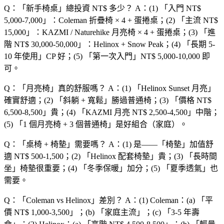
Q：「
新手椅桌
」總投資 NT$ 多少？
A：(1) 「
入門 NT$
5,000-7,000
」：Coleman 折疊椅 × 4 + 蛋捲桌；(2) 「
主流 NT$
15,000
」：KAZMI / Naturehike 月亮椅 × 4 + 蛋捲桌；(3) 「
進
階 NT$ 30,000-50,000
」：Helinox + Snow Peak；(4) 「
長期 5-
10 年使用
」CP 好；(5) 「
第一次入門
」NT$ 5,000-10,000 即
可。
Q：「
月亮椅
」真的舒服嗎？
A：(1) 「
Helinox Sunset 月亮
」
確實舒適；(2) 「
斜躺 + 寬鬆
」勝過普通椅；(3) 「
價格 NT$
6,500-8,500
」貴；(4) 「
KAZMI 月亮 NT$ 2,500-4,500
」中階；
(5) 「
1 個月亮椅 + 3 個普通椅
」是好組合（家庭）。
Q：「
桌椅 + 椅墊
」需要嗎？
A：(1) 是——「
椅墊
」加值舒
適 NT$ 500-1,500；(2) 「
Helinox 配套椅墊
」貴；(3) 「
長時間
坐
」椅墊很重要；(4) 「
冬季保暖
」加分；(5) 「
夏季透氣
」也
需要。
Q：「
Coleman vs Helinox
」差別？
A：(1) Coleman：(a) 「
平
價 NT$ 1,000-3,500
」；(b) 「
家庭主流
」；(c) 「
3-5 年壽