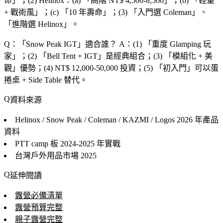
命
」；(2) Helinox：(a) 「
高階 NT$ 4,500-8,500
」；(b) 「
輕量
+ 戰術風
」；(c) 「
10 年壽命
」；(3) 「
入門選 Coleman
」、
「
進階選 Helinox
」。
Q：「
Snow Peak IGT
」適合誰？
A：(1) 「
重度 Glamping 玩
家
」；(2) 「
Bell Tent + IGT
」是經典組合；(3) 「
模組化 + 美
觀
」優勢；(4) NT$ 12,000-50,000 投資；(5) 「
初入門
」可以蛋
捲桌 + Side Table 替代。
資料來源
Helinox / Snow Peak / Coleman / KAZMI / Logos
2026 年產品
資料
PTT camp 板
2024-2025 年實戰
台灣戶外用品市場
2025
延伸閱讀
露營必備清單
露營預算完整
親子露營完整