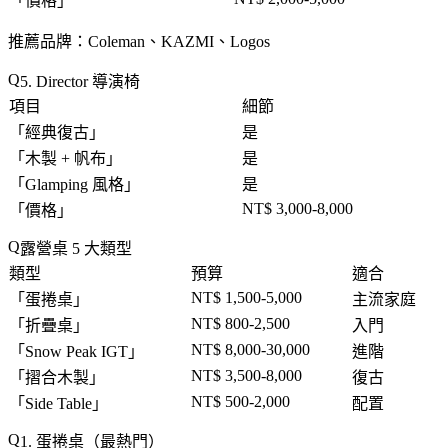
「
價格
」
推薦品牌
：Coleman、KAZMI、Logos
5. Director 導演椅
項目
細節
「
經典復古
」
是
「
木製 + 帆布
」
是
「
Glamping 風格
」
是
NT$ 3,000-8,000
「
價格
」
露營桌 5 大類型
類型
預算
適合
NT$ 1,500-5,000
「
蛋捲桌
」
主流家庭
NT$ 800-2,500
「
折疊桌
」
入門
NT$ 8,000-30,000
「
Snow Peak IGT
」
進階
NT$ 3,500-8,000
「
摺合木製
」
復古
NT$ 500-2,000
「
Side Table
」
配置
1. 蛋捲桌（最熱門）