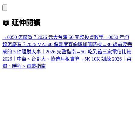
📖
延伸閱讀
→
0050 怎麼買？2026 元大台灣 50 完整投資教學
→
0050 年均
線怎麼看？2026 MA240 偏離度查詢與加碼時機
→
30 歲前要完
成的 5 件理財大事｜2026 完整指南
→
5G 吃到飽三家電信比較
2026｜中華、台哥大、遠傳月租實算
→
5K 10K 訓練 2026｜菜
單、時程、實戰指南