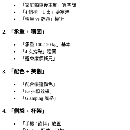
「
家庭轎車後車廂
」算空間
「
4 個椅 + 1 桌
」要塞進
「
輕量 vs 舒適
」權衡
2. 「
承重 + 穩固
」
「
承重 100-120 kg
」基本
「
4 支撐點
」穩固
「
避免廉價搖晃
」
3. 「
配色 + 美觀
」
「
配合帳篷顏色
」
「
IG 拍照效果
」
「
Glamping 風格
」
4. 「
側袋 + 杯架
」
「
手機 / 飲料
」放置