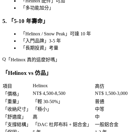
「
Helinox 配件
」可加
「
多功能加分
」
5. 「
5-10 年壽命
」
「
Helinox / Snow Peak
」可達 10 年
「
入門品牌
」3-5 年
「
長期投資
」考量
「
Helinox 真的這麼好嗎
」
「
Helinox vs 仿品
」
Helinox
項目
高仿
NT$ 4,500-8,500
NT$ 1,500-3,000
「
價格
」
「
重量
」
「
輕 30-50%
」
普通
「
收納尺寸
」
「
極小
」
中等
「
舒適度
」
高
中
「
支撐結構
」
「
DAC 杜邦布料 + 鋁合金
」
一般鋁合金