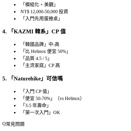
「
模組化 + 美觀
」
NT$ 12,000-50,000 投資
「
入門先用蛋捲桌
」
4. 「
KAZMI 韓系
」CP 值
「
韓國品牌
」中-高
「
比 Helinox 便宜 50%
」
「
品質 4.5 / 5
」
「
主流家庭
」CP 高
5. 「
Naturehike
」可信嗎
「
入門 CP 值
」
「
便宜 50-70%
」（vs Helinox）
「
3-5 年壽命
」
「
第一次入門
」OK
常見問題