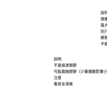
說
頭
風
別
開窗
不
說明
不直接滴塑膠
可能腐蝕塑膠（少量擴散影響
注意
看安全清單