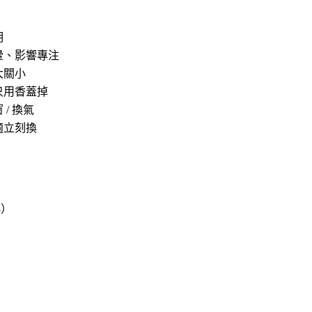
明
暈、影響專注
大關小
只用香蓋掉
 / 換氣
適立刻換
小）