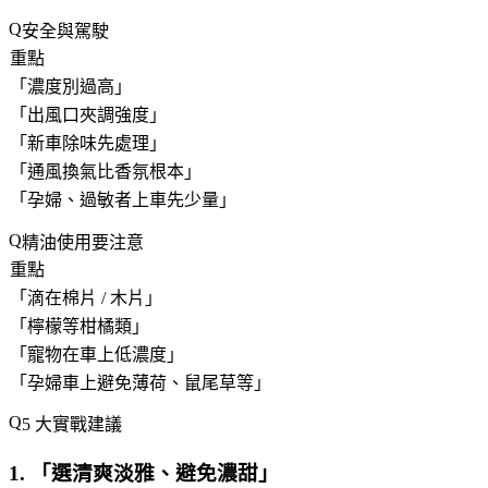
安全與駕駛
重點
「
濃度別過高
」
「
出風口夾調強度
」
「
新車除味先處理
」
「
通風換氣比香氛根本
」
「
孕婦、過敏者上車先少量
」
精油使用要注意
重點
「
滴在棉片 / 木片
」
「
檸檬等柑橘類
」
「
寵物在車上低濃度
」
「
孕婦車上避免薄荷、鼠尾草等
」
5 大實戰建議
1. 「
選清爽淡雅、避免濃甜
」