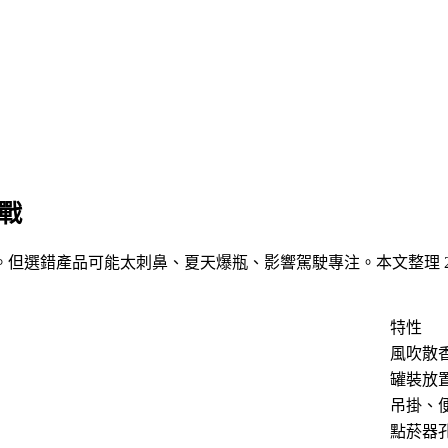
實戰
但選錯產品可能太刺鼻、夏天爆瓶、影響駕駛專注。本文整理 20
特性
風吹散
罐裝放
吊掛、
點菸器