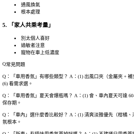
通風換氣
根本處理
5. 「
家人共乘考量
」
別太個人喜好
過敏者注意
寵物在車上低濃度
常見問題
Q：「
車用香氛
」有哪些類型？
A：(1) 出風口夾（金屬夾 +
(6) 看需求選。
Q：「
車用香氛
」夏天會爆瓶嗎？
A：(1) 會、車內夏天可達 6
保存期。
Q：「
車內
」選什麼香比較好？
A：(1) 清爽淡雅優先（柑橘、
氛根本。
Q：「
新車
」有怪味用香氛蓋掉好嗎？
A：(1) 不建議只用香蓋