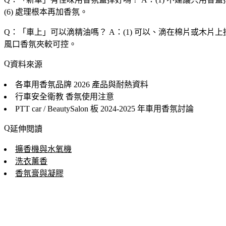
(6) 處理根本再加香氛。
Q：「
車上
」可以滴精油嗎？
A：(1) 可以、滴在棉片或木片上掛
風口香氛夾較可控。
資料來源
各車用香氛品牌
2026 產品與耐熱資料
行車安全衛教
香氛使用注意
PTT car / BeautySalon 板
2024-2025 年車用香氛討論
延伸閱讀
擴香機與水氧機
洗衣薰香
香氛膏與凝膠