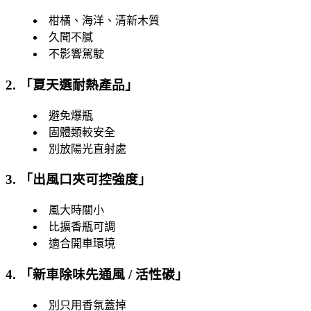
柑橘、海洋、清新木質
久聞不膩
不影響駕駛
2. 「
夏天選耐熱產品
」
避免爆瓶
固體類較安全
別放陽光直射處
3. 「
出風口夾可控強度
」
風大時關小
比擴香瓶可調
適合開車環境
4. 「
新車除味先通風 / 活性碳
」
別只用香氛蓋掉