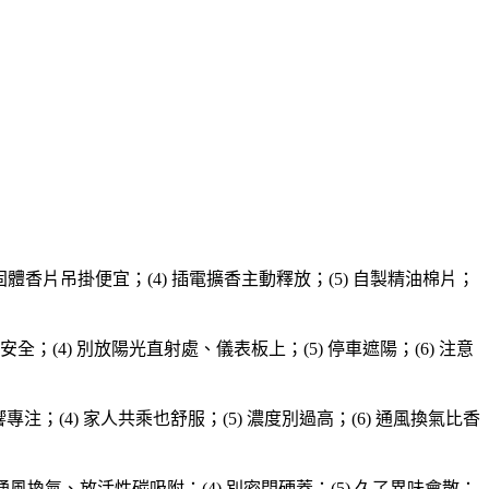
 固體香片吊掛便宜；(4) 插電擴香主動釋放；(5) 自製精油棉片；
較安全；(4) 別放陽光直射處、儀表板上；(5) 停車遮陽；(6) 注意
注；(4) 家人共乘也舒服；(5) 濃度別過高；(6) 通風換氣比香
應通風換氣、放活性碳吸附；(4) 別密閉硬蓋；(5) 久了異味會散；