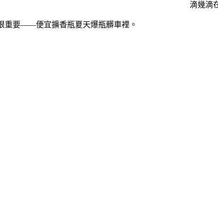
滴幾滴
很重要——便宜擴香瓶夏天爆瓶髒車裡。