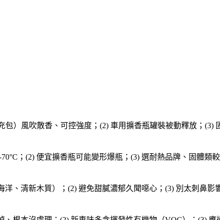
 補充包）風吹散香、可控強度；(2) 車用擴香瓶罐裝被動釋放；(3)
0-70°C；(2) 便宜擴香瓶可能變形爆瓶；(3) 選耐熱品牌、固體類
海洋、清新木質）；(2) 避免甜膩濃郁久聞噁心；(3) 別太刺鼻影響專
掉、根本沒處理；(2) 新車味多含揮發性有機物（VOC）；(3) 