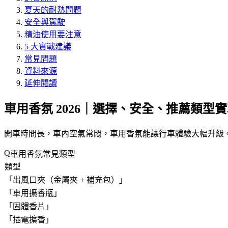
夏天的耐熱問題
安全與駕駛
精油使用要注意
5 大實戰建議
常見問題
資料來源
延伸閱讀
車用香氛 2026｜選擇、安全、推薦類型
開車時間長，車內空氣常悶，車用香氛能讓行車體驗大幅升級。
車用香氛常見類型
類型
「
出風口夾（金屬夾 + 補充包）
」
「
車用擴香瓶
」
「
固體香片
」
「
插電擴香
」