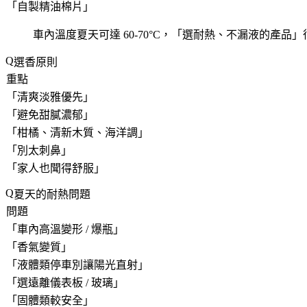
「
自製精油棉片
」
車內溫度夏天可達 60-70°C，「
選耐熱、不漏液的產品
」
選香原則
重點
「
清爽淡雅優先
」
「
避免甜膩濃郁
」
「
柑橘、清新木質、海洋調
」
「
別太刺鼻
」
「
家人也聞得舒服
」
夏天的耐熱問題
問題
「
車內高溫變形 / 爆瓶
」
「
香氣變質
」
「
液體類停車別讓陽光直射
」
「
選遠離儀表板 / 玻璃
」
「
固體類較安全
」