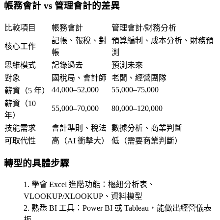
帳務會計 vs 管理會計的差異
比較項目
帳務會計
管理會計/財務分析
記帳、報稅、對
預算編制、成本分析、財務預
核心工作
帳
測
思維模式
記錄過去
預測未來
對象
國稅局、會計師
老闆、經營團隊
44,000–52,000
55,000–75,000
薪資（5 年）
薪資（10
55,000–70,000
80,000–120,000
年）
技能需求
會計準則、稅法
數據分析、商業判斷
可取代性
高（AI 衝擊大）
低（需要商業判斷）
轉型的具體步驟
學會 Excel 進階功能
：樞紐分析表、
VLOOKUP/XLOOKUP、資料模型
熟悉 BI 工具
：Power BI 或 Tableau，能做出經營儀表
板