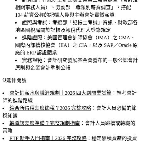
相關事務人員）、勞動部「職類別薪資調查」，搭配
104 薪資公秤的記帳人員與主辦會計實徵薪資
證照與考試：考選部「記帳士考試」資訊、財政部各
地區國稅局關於記帳及報稅代理人登錄規定
進階證照：美國管理會計師協會（IMA）之 CMA、
國際內部稽核協會（IIA）之 CIA，以及 SAP／Oracle 原
廠的 ERP 認證體系
實務規範：會計研究發展基金會發布的一般公認會計
原則與企業會計準則公報
延伸閱讀
會計師薪水與職涯規劃｜2026 四大到開業試算
：想考會計
師的進階路線
綜合所得稅怎麼節稅？2026 完整攻略
：會計人員必備的節
稅知識
轉職該怎麼準備？完整規劃指南
：會計人員跳槽或轉職的
策略
ETF 新手入門指南｜2026 完整攻略
：穩定累積資產的投資