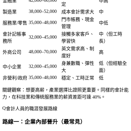
42,000–60,000
金融業
中高
定
38,000–52,000
製造業
成本會計需求大
中
門市帳務、現金
35,000–48,000
服務業/零售
中低
管理
會計記帳事
接觸多家客戶、
中（但工時
32,000–45,000
務所
學習快
長）
英文需求高、制
48,000–70,000
外商公司
高
度好
身兼數職、彈性
低（但經驗全
32,000–45,000
中小企業
大
面）
35,000–48,000
非營利/政府
穩定、工時正常
低
關鍵觀察
：想要高薪，產業選擇比證照更重要。同樣的會計能
力，在科技業和傳統服務業的薪資差距可達 40%。
會計人員的職涯發展路線
路線一：企業內部晉升（最常見）