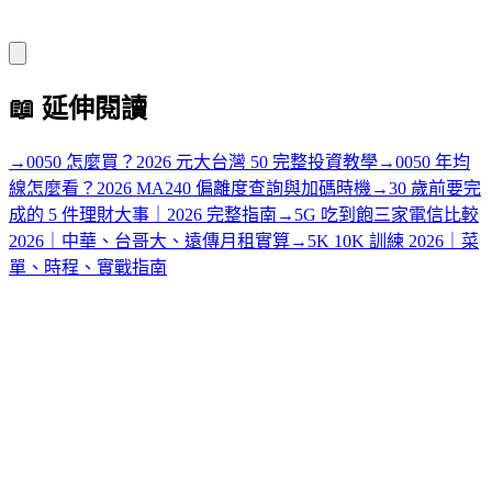
📖
延伸閱讀
→
0050 怎麼買？2026 元大台灣 50 完整投資教學
→
0050 年均
線怎麼看？2026 MA240 偏離度查詢與加碼時機
→
30 歲前要完
成的 5 件理財大事｜2026 完整指南
→
5G 吃到飽三家電信比較
2026｜中華、台哥大、遠傳月租實算
→
5K 10K 訓練 2026｜菜
單、時程、實戰指南