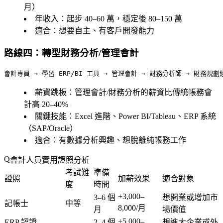
月）
年收入
：起步 40–60 萬，穩定後 80–150 萬
適合
：想要自主、有客戶開發能力
路線四：轉型財務分析/管理會計
薪資跳板
：管理會計/財務分析的薪資比傳統帳務會
計高 20–40%
關鍵技能
：Excel 進階、Power BI/Tableau、ERP 系統
（SAP/Oracle）
適合
：有數據分析興趣、想脫離純帳務工作
會計人員實用證照分析
考試難
準備
證照
加薪效果
適合對象
度
時間
+3,000–
3–6 個
想開業或增加市
記帳士
中等
8,000/月
月
場價值
+5,000–
ERP 認證
2–4 個
想進大企業或外