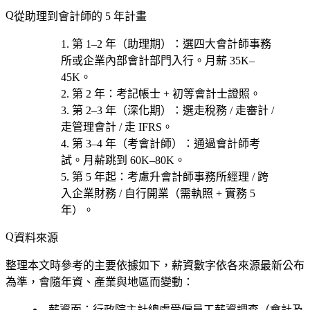
從助理到會計師的 5 年計畫
第 1–2 年（助理期）
：選
四大會計師事務
所或企業內部會計部門
入行。月薪 35K–
45K。
第 2 年
：考
記帳士 + 初等會計士
證照。
第 2–3 年（深化期）
：選
走稅務 / 走審計 /
走管理會計 / 走 IFRS
。
第 3–4 年（考會計師）
：通過會計師考
試。月薪跳到 60K–80K。
第 5 年起
：考慮
升會計師事務所經理 / 跨
入企業財務 / 自行開業（需執照 + 實務 5
年）
。
資料來源
整理本文時參考的主要依據如下，薪資數字依各來源最新公布
為準，會隨年資、產業與地區而變動：
薪資面：行政院主計總處受僱員工薪資調查（會計及