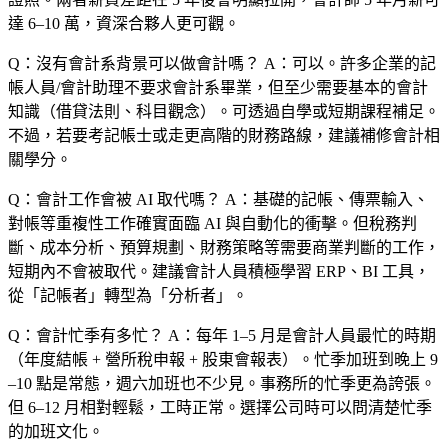
達 6–10 萬，資深合夥人更可觀。
Q：沒有會計系背景可以做會計嗎？
A：可以。許多企業的記
帳人員/會計助理不要求會計系畢業，但至少需要基本的會計
知識（借貸法則、科目觀念）。可透過自學或短期課程補足。
不過，若要考記帳士或走更高階的財務路線，建議補修會計相
關學分。
Q：會計工作會被 AI 取代嗎？
A：基礎的記帳、傳票輸入、
對帳等重複性工作確實面臨 AI 與自動化的衝擊。但稅務判
斷、成本分析、預算規劃、財務策略等需要商業判斷的工作，
短期內不會被取代。建議會計人員積極學習 ERP、BI 工具，
從「記帳者」轉型為「分析者」。
Q：會計忙季有多忙？
A：每年 1–5 月是會計人員最忙的時期
（年度結帳 + 營所稅申報 + 股東會報表）。忙季加班到晚上 9
–10 點是常態，週六加班也不少見。事務所的忙季更為誇張。
但 6–12 月相對輕鬆，工時正常。選擇公司時可以問清楚忙季
的加班文化。