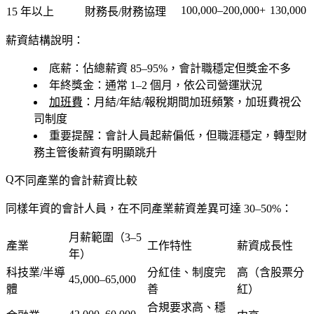
100,000–200,000+
130,000
15 年以上
財務長/財務協理
薪資結構說明：
底薪
：佔總薪資 85–95%，會計職穩定但獎金不多
年終獎金
：通常 1–2 個月，依公司營運狀況
加班費
：月結/年結/報稅期間加班頻繁，加班費視公
司制度
重要提醒
：會計人員起薪偏低，但職涯穩定，轉型財
務主管後薪資有明顯跳升
不同產業的會計薪資比較
同樣年資的會計人員，在不同產業薪資差異可達 30–50%：
月薪範圍（3–5
產業
工作特性
薪資成長性
年）
科技業/半導
分紅佳、制度完
高（含股票分
45,000–65,000
體
善
紅）
合規要求高、穩