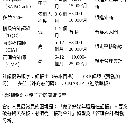
中等
15,000/月
（SAP/Oracle）
月
商
+3,000–
依個人
3–6 個
多益 750+
想進外商
10,000/月
程度
月
初級會計認證
1–2 個
低
有限
新鮮人入門
（TQC）
月
6–12
+8,000–
內部稽核師
高
想走稽核路線
個月
20,000/月
（CIA）
6–12
+10,000–
管理會計師
高
想走管理會計
個月
25,000/月
（CMA）
建議優先順序
：記帳士（基本門檻）→ ERP 認證（實務加
分）→ 多益（外商敲門磚）→ CMA/CIA（進階跳板）
從帳務到財務主管的關鍵轉型
會計人員最常見的困境是：「做了好幾年還是在記帳」。要突
破薪資天花板，必須從「帳務會計」轉型為「管理會計/財務
分析」。