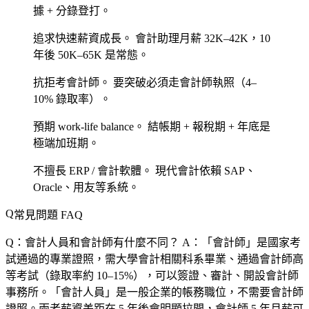
據 + 分錄登打。
追求快速薪資成長。
會計助理月薪 32K–42K，10
年後 50K–65K 是常態。
抗拒考會計師。
要突破必須走會計師執照（4–
10% 錄取率）。
預期 work-life balance。
結帳期 + 報稅期 + 年底是
極端加班期。
不擅長 ERP / 會計軟體。
現代會計依賴 SAP、
Oracle、用友等系統。
常見問題 FAQ
Q：會計人員和會計師有什麼不同？
A：「會計師」是國家考
試通過的專業證照，需大學會計相關科系畢業、通過會計師高
等考試（錄取率約 10–15%），可以簽證、審計、開設會計師
事務所。「會計人員」是一般企業的帳務職位，不需要會計師
證照。兩者薪資差距在 5 年後會明顯拉開，會計師 5 年月薪可