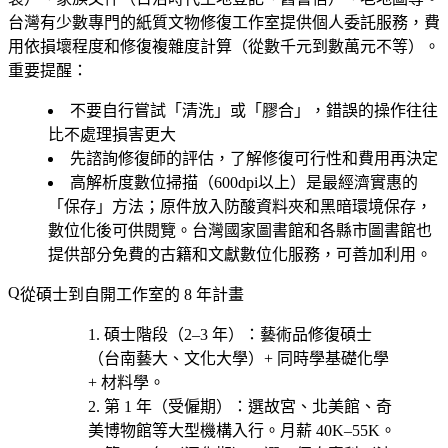
台灣有少數專門的紙質文物修復工作室提供個人委託服務，費
用依損壞程度和修復複雜度計算（從數千元到數萬元不等）。
重要提醒：
不要自行嘗試「清洗」或「膠合」，錯誤的操作往往
比不處理損害更大
先諮詢修復師的評估，了解修復可行性和費用再決定
高解析度數位掃描（600dpi以上）是最經濟實惠的
「保存」方法；原件放入防酸資料夾和黑暗環境保存，
數位化後可供閱覽。台灣國家圖書館和各縣市圖書館也
提供部分免費的古籍和文獻數位化服務，可善加利用。
從碩士到自開工作室的 8 年計畫
碩士階段（2–3 年）
：藝術品修復碩士
（台南藝大、文化大學）+ 同時學基礎化學
+ 材料學。
第 1 年（受僱期）
：選
故宮、北美館、奇
美博物館
等大型機構入行。月薪 40K–55K。