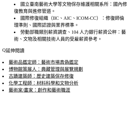
國立臺南藝術大學等文物保存維護相關系所
：國內修
復教育與進修管道。
國際修復組織（IIC、AIC、ICOM-CC）
：修復師倫
理準則、國際認證與業界標準。
勞動部職類別薪資調查、104 人力銀行薪資公秤
：藝
術、文物及相關技術人員的受雇薪資參考。
延伸閱讀
藝術品鑑定師：藝術市場真偽鑑定
博物館策展人：典藏管理與展覽規劃
古蹟建築師：歷史建築保存修復
化學工程師：材料科學和文物分析
藝術家/畫家：創作和藝術職涯