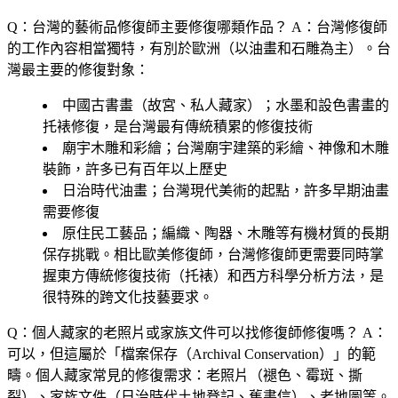
Q：台灣的藝術品修復師主要修復哪類作品？
A：台灣修復師
的工作內容相當獨特，有別於歐洲（以油畫和石雕為主）。台
灣最主要的修復對象：
中國古書畫（故宮、私人藏家）；水墨和設色書畫的
托裱修復，是台灣最有傳統積累的修復技術
廟宇木雕和彩繪；台灣廟宇建築的彩繪、神像和木雕
裝飾，許多已有百年以上歷史
日治時代油畫；台灣現代美術的起點，許多早期油畫
需要修復
原住民工藝品；編織、陶器、木雕等有機材質的長期
保存挑戰。相比歐美修復師，台灣修復師更需要同時掌
握東方傳統修復技術（托裱）和西方科學分析方法，是
很特殊的跨文化技藝要求。
Q：個人藏家的老照片或家族文件可以找修復師修復嗎？
A：
可以，但這屬於「檔案保存（Archival Conservation）」的範
疇。個人藏家常見的修復需求：老照片（褪色、霉斑、撕
裂）、家族文件（日治時代土地登記、舊書信）、老地圖等。