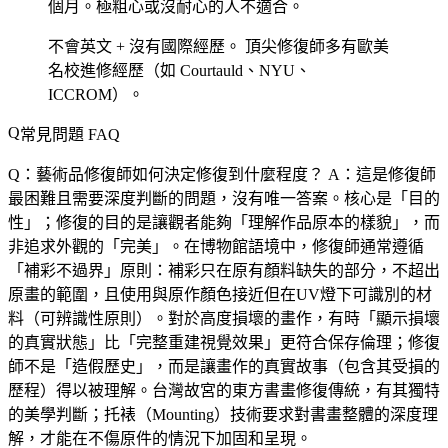
個月。極粗心或沒耐心的人不適合。
不會英文 + 沒有國際經歷。
頂尖修復師多有歐美
名校進修經歷（如 Courtauld、NYU、
ICCROM）。
常見問題 FAQ
Q：藝術品修復師如何決定修復到什麼程度？
A：這是修復師
最困難且需要深度判斷的問題，沒有唯一答案。核心是「目的
性」；修復的目的是讓觀者能夠「理解作品原本的樣貌」，而
非追求外觀的「完美」。在博物館語境中，修復師通常遵循
「補彩不過界」原則：補彩只在原有顏料缺失的部分，不超出
原畫的範圍，且使用與原作顏色接近但在UV燈下可識別的材
料（可辨識性原則）。對於高度損壞的畫作，有時「顯示損壞
的真實狀態」比「完整重建視覺效果」更符合保存倫理；修復
師不是「造假歷史」，而是讓畫作的真實故事（包含其受損的
歷程）得以被理解。台灣故宮的東方書畫修復傳統，有其獨特
的美學判斷；托裱（Mounting）技術要求對書畫整體的深度理
解，才能在不傷原件的情況下加固和呈現。