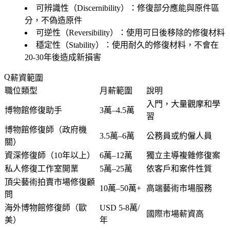
可辨識性（Discernibility）：修復部分應能與原件區
分，不偽造原件
可逆性（Reversibility）：使用可日後移除的修復材料
穩定性（Stability）：使用耐久的修復材料，不會在
20-30年後造成新損害
薪資範圍
職位類型
月薪範圍
說明
入門，大量觀摩和學
博物館修復助手
3萬–4.5萬
習
博物館修復師（政府機
3.5萬–6萬
公務員或約僱人員
關）
資深修復師（10年以上）
6萬–12萬
獨立主導複雜修復案
私人修復工作室開業
5萬–25萬
依客戶和案件性質
頂尖藝術拍賣市場修復顧
10萬–50萬+
高端藝術市場服務
問
海外博物館修復師（歐
USD 5-8萬/
國際市場薪資高
美）
年