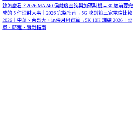
線怎麼看？2026 MA240 偏離度查詢與加碼時機
→
30 歲前要完
成的 5 件理財大事｜2026 完整指南
→
5G 吃到飽三家電信比較
2026｜中華、台哥大、遠傳月租實算
→
5K 10K 訓練 2026｜菜
單、時程、實戰指南