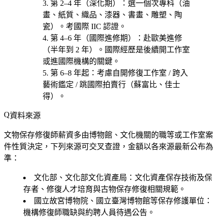
第 2–4 年（深化期）
：選一個次專科（
油
畫、紙質、織品、漆器、書畫、雕塑、陶
瓷
）。考國際 IIC 認證。
第 4–6 年（國際進修期）
：赴歐美進修
（半年到 2 年）。國際經歷是後續開工作室
或進國際機構的關鍵。
第 6–8 年起
：考慮
自開修復工作室 / 跨入
藝術鑑定 / 跳國際拍賣行（蘇富比、佳士
得）
。
資料來源
文物保存修復師薪資多由博物館、文化機關的職等或工作室案
件性質決定，下列來源可交叉查證，金額以各來源最新公布為
準：
文化部、文化部文化資產局
：文化資產保存技術及保
存者、修復人才培育與古物保存修復相關規範。
國立故宮博物院、國立臺灣博物館等保存修護單位
：
機構修復師職缺與約聘人員待遇公告。