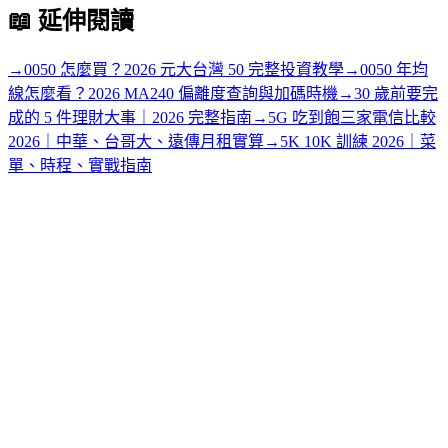
📖
延伸閱讀
→
0050 怎麼買？2026 元大台灣 50 完整投資教學
→
0050 年均
線怎麼看？2026 MA240 偏離度查詢與加碼時機
→
30 歲前要完
成的 5 件理財大事｜2026 完整指南
→
5G 吃到飽三家電信比較
2026｜中華、台哥大、遠傳月租實算
→
5K 10K 訓練 2026｜菜
單、時程、實戰指南