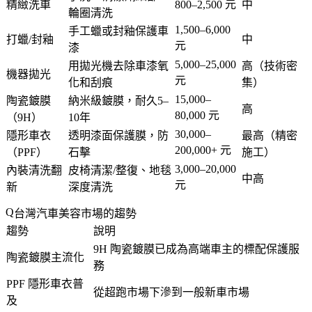
精緻洗車
800–2,500 元
中
輪圈清洗
1,500–6,000
手工蠟或封釉保護車
打蠟/封釉
中
元
漆
5,000–25,000
用拋光機去除車漆氧
高（技術密
機器拋光
元
化和刮痕
集）
15,000–
陶瓷鍍膜
納米級鍍膜，耐久5–
高
80,000 元
（9H）
10年
30,000–
隱形車衣
透明漆面保護膜，防
最高（精密
200,000+ 元
（PPF）
石擊
施工）
3,000–20,000
內裝清洗翻
皮椅清潔/整復、地毯
中高
元
新
深度清洗
台灣汽車美容市場的趨勢
趨勢
說明
9H 陶瓷鍍膜已成為高端車主的標配保護服
陶瓷鍍膜主流化
務
PPF 隱形車衣普
從超跑市場下滲到一般新車市場
及