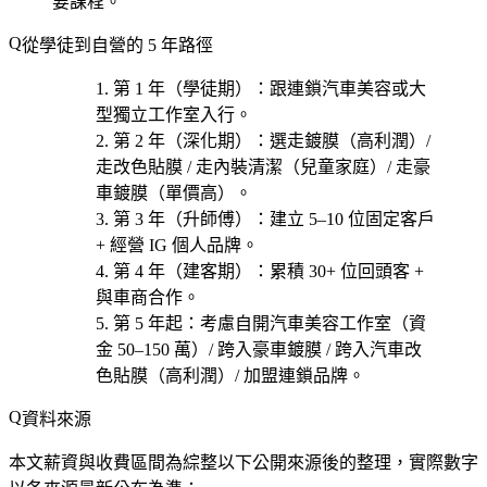
要課程。
從學徒到自營的 5 年路徑
第 1 年（學徒期）
：跟連鎖汽車美容或大
型獨立工作室入行。
第 2 年（深化期）
：選
走鍍膜（高利潤）/
走改色貼膜 / 走內裝清潔（兒童家庭）/ 走豪
車鍍膜（單價高）
。
第 3 年（升師傅）
：建立 5–10 位固定客戶
+ 經營 IG 個人品牌。
第 4 年（建客期）
：累積 30+ 位回頭客 +
與車商合作。
第 5 年起
：考慮
自開汽車美容工作室（資
金 50–150 萬）/ 跨入豪車鍍膜 / 跨入汽車改
色貼膜（高利潤）/ 加盟連鎖品牌
。
資料來源
本文薪資與收費區間為綜整以下公開來源後的整理，實際數字