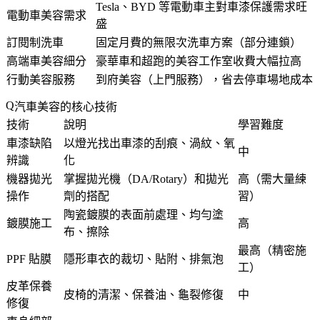
Tesla、BYD 等電動車主對車漆保護需求旺
電動車美容需求
盛
訂閱制洗車
固定月費的無限次洗車方案（部分連鎖）
高端車美容細分
豪華車和超跑的美容工作室收費大幅拉高
行動美容服務
到府美容（上門服務），省去停車場地成本
汽車美容的核心技術
技術
說明
學習難度
車漆缺陷
以燈光找出車漆的刮痕、渦紋、氧
中
辨識
化
機器拋光
掌握拋光機（DA/Rotary）和拋光
高（需大量練
操作
劑的搭配
習）
陶瓷鍍膜的表面前處理、均勻塗
鍍膜施工
高
布、擦除
最高（精密施
PPF 貼膜
隱形車衣的裁切、貼附、排氣泡
工）
皮革保養
皮椅的清潔、保養油、龜裂修復
中
修復