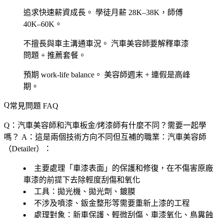
追求快速薪資成長。
學徒月薪 28K–38K，師傅
40K–60K。
不擅長與車主溝通車況。
汽車美容師要解釋車漆
問題 + 推薦套餐。
預期 work-life balance。
美容師週末 + 連假是高峰
期。
常見問題 FAQ
Q：汽車美容師和汽車板金/烤漆師有什麼不同？需要一起學
嗎？
A：這是兩個技術方向不同但互補的職業：汽車美容師
（Detailer）：
主要處理「車漆表面」的保護和修復，在不傷害原廠
車漆的前提下去除輕度刮傷和氧化
工具：拋光機、拋光劑、鍍膜
不涉及噴漆、鈑金整形等需要重新上漆的工程
處理對象：新車保護、輕微刮傷、車漆氧化、鳥糞蝕