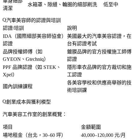
車身細部
水箱罩、隙縫、輪圈的細部刷洗
低至中
清潔
汽車美容師的認證與培訓
認證/培訓
說明
IDA（國際細部美容師協會）
美國最大的汽車美容認證，在
認證
台有認證考試
品牌授權師傅（如
鍍膜品牌的官方授權施工師傅
GYEON、Gtechniq）
認證
PPF 品牌認證（如 STEK、
隱形車衣品牌的官方裁切和施
Xpel）
工認證
各美容學校和供應商舉辦的技
國內訓練課程
術培訓課
創業成本與獲利模型
汽車美容工作室的創業概覽：
項目
金額範圍
場地租金（台北，30–60 坪）
40,000–120,000 元/月