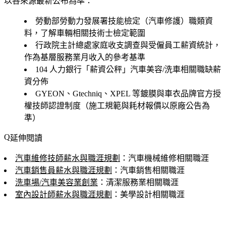
以各來源最新公布為準：
勞動部勞動力發展署技能檢定（汽車修護）職類資
料，了解車輛相關技術士檢定範圍
行政院主計總處家庭收支調查與受僱員工薪資統計，
作為基層服務業月收入的參考基準
104 人力銀行「薪資公秤」汽車美容/洗車相關職缺薪
資分佈
GYEON、Gtechniq、XPEL 等鍍膜與車衣品牌官方授
權技師認證制度（施工規範與耗材報價以原廠公告為
準）
延伸閱讀
汽車維修技師薪水與職涯規劃
：汽車機械維修相關職涯
汽車銷售員薪水與職涯規劃
：汽車銷售相關職涯
洗車場/汽車美容業創業
：清潔服務業相關職涯
室內設計師薪水與職涯規劃
：美學設計相關職涯