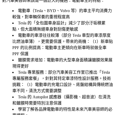
對汽車美容師來說是一個巨大的機遇：電動車主的特點：
電動車（Tesla、BYD、Volvo 等）的車主平均消費力
較強，對車輛保養的重視程度高
Tesla 的「全包圍車身設計」減少了部分汙垢積累
點，但大面積無縫車身對刮傷更敏感
電動車的車漆往往較薄（部分 Tesla 車型的車漆厚度
比燃油車薄），更需要保護。帶來的商機：（1）
新車貼
PPF 的比例提高
：電動車主更傾向在新車時就做全車
PPF 保護
鍍膜需求增加
：電動車的大型車身面積讓鍍膜效果展
現得更好
Tesla 專業服務
：部分汽車美容工作室已推出「Tesla
專屬服務套餐」，針對其特定車漆特性設計服務。技術
挑戰：（1）電動車的充電口設計、底盤結構與傳統燃油
車不同，清洗方式需要調整
Tesla 的 Autopilot 感應器（攝影機、超音波）在清洗
和鍍膜時需要特別注意保護
學習了解各品牌電動車的特性是未來汽車美容師的必