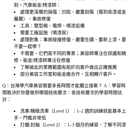
刻。汽車板金/烤漆師：
處理更深層的損傷：凹陷、嚴重刮傷（傷到底漆或金
屬層）、事故修復
工具：整型槌、電焊、噴漆設備
需要工廠設施（噴漆房）
處理對象：事故碰撞修復、嚴重生鏽、重新上漆。要
不要一起學？
不需要，它們是不同的專業；美容師專注在保護和精
修，板金/烤漆師專注在修復
了解彼此的業務範圍有助於向客戶做出正確推薦
部分美容工作室和板金廠合作，互相轉介客戶。
Q：台灣學汽車美容需要多長時間才能獨立接案？
A：學習時
間取決於你要做到哪個技術層次：各技術層次的學習時間估
計：
洗車/精緻洗車（Level 1）
：1–2 週的訓練就能基本上
手，門檻非常低
打蠟/封釉（Level 2）
：1–3 個月的練習，了解不同漆