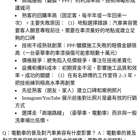
高端服務（鍍膜、PPF）的利潤率高，技術障礙形成
護城河
熟客的回購率高（固定客，每半年或一年回來一
次）。主要失敗原因：（1）
地點選擇錯誤
：汽車美容需
要客人願意專程前往，需要在車流量好的地點或建立足
夠的口碑
技術不成熟就創業
：PPF/鍍膜施工失敗的賠償金額很
高（一台豪華車的車漆損傷可能索賠數十萬元）
價格競爭
：避免陷入低價競爭，專注在技術差異化
設備和備料成本
：初期資金不足，影響施工品質和效
率。成功的關鍵：（1）在有名師傅的工作室待 2–3 年，
把技術練到極高水準再創業
先從熟客（朋友、家人）建立口碑和案例照片
Instagram/YouTube 展示前後對比照片是最有效的行銷
方式
選擇走「高端路線」（豪華車、電動車）而非與一般
洗車場比低價。
Q：電動車的普及對汽車美容有什麼影響？
A：電動車的普及