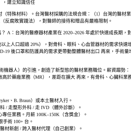
），建立知識信任
付（特殊材料）。台灣醫材採購的法規合規：（1）台灣的醫材業
 FCPA（反腐敗實踐法），對醫師的接待和贈品有嚴格限制。
嗎？
A：台灣的醫療器材產業在 2020–2026 年處於快速成
5 歲以上人口超過 20%），對骨科、眼科、心血管器材的需求快速
-19 後口罩和防護具的需求更帶動整體醫材出口 再來，
手術量
手術機器人）的引進，創造了新型態的醫材業務職位。薪資趨勢
中位數高於藥廠業務（MR），差距在擴大 再來，有骨科、心臟科業
tryker、B. Braun）或本土醫材
入行。
外科 / 走整形外科 / 走 IVD（體外診斷）
。
任業務。月薪 100K–150K（含獎金）。
跟手術 100+ 台。
跨入醫材新創 / 跨入醫材代理（自己創業）
。