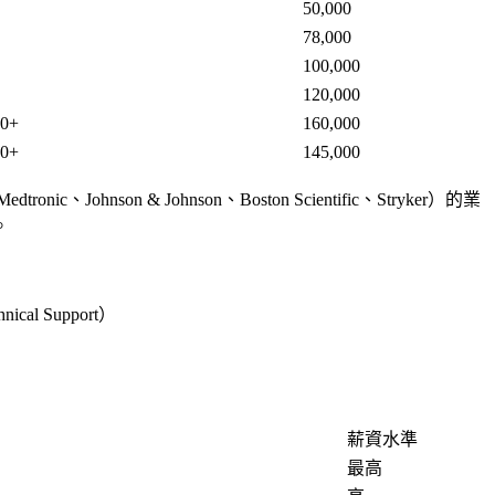
50,000
78,000
100,000
120,000
00+
160,000
00+
145,000
son & Johnson、Boston Scientific、Stryker）的業
。
Support）
薪資水準
最高