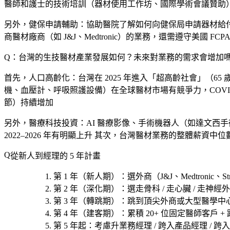
醫師和護士的技術培訓（器材使用工作坊、國際學術會議贊助
另外，
健保申請輔助
：協助醫院了解如何向健保局申請器材給
商醫材廠商（如 J&J、Medtronic）的業務，還需遵守美國
Q：台灣的生技醫材產業發展如何？未來對業務的需求會增加
首先，
人口高齡化
：台灣在 2025 年進入「超高齡社會」（6
機、血壓計、呼吸照護設備）在全球醫材市場有競爭力，COVID
節）持續增加
另外，
醫療科技投資
：AI 醫療影像、手術機器人（如達文西
2022–2026 年有明顯上升 其次，台灣醫材業務的整體薪資
從新人到經理的 5 年計畫
第 1 年（新人期）
：選
外商（J&J、Medtronic、S
第 2 年（深化期）
：選
走骨科 / 走心臟 / 走神經
第 3 年（轉跳期）
：跳到頂尖外商或大型醫學中心專
第 4 年（建客期）
：累積 20+ 位固定醫師客戶 + 
第 5 年起
：考慮
升業務經理 / 跨入產品經理 / 