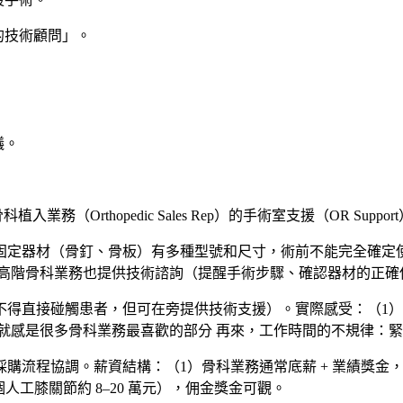
的技術顧問」。
議。
科植入業務（Orthopedic Sales Rep）的手術室支援（OR 
器材（骨釘、骨板）有多種型號和尺寸，術前不能完全確定使用哪一
分高階骨科業務也提供技術諮詢（提醒手術步驟、確認器材的正確
不得直接碰觸患者，但可在旁提供技術支援）。實際感受：（1
就感是很多骨科業務最喜歡的部分 再來，工作時間的不規律：
流程協調。薪資結構：（1）骨科業務通常底薪 + 業績獎金，高
金額高（一個人工膝關節約 8–20 萬元），佣金獎金可觀。