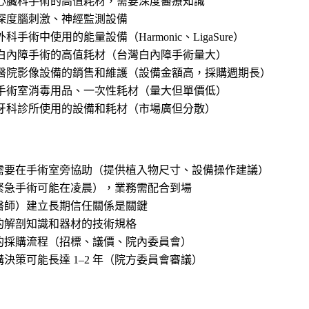
心臟科手術的高值耗材，需要深度醫療知識
深度腦刺激、神經監測設備
外科手術中使用的能量設備（Harmonic、LigaSure）
白內障手術的高值耗材（台灣白內障手術量大）
醫院影像設備的銷售和維護（設備金額高，採購週期長）
手術室消毒用品、一次性耗材（量大但單價低）
牙科診所使用的設備和耗材（市場廣但分散）
需要在手術室旁協助（提供植入物尺寸、設備操作建議）
緊急手術可能在凌晨），業務需配合到場
醫師）建立長期信任關係是關鍵
的解剖知識和器材的技術規格
的採購流程（招標、議價、院內委員會）
決策可能長達 1–2 年（院方委員會審議）