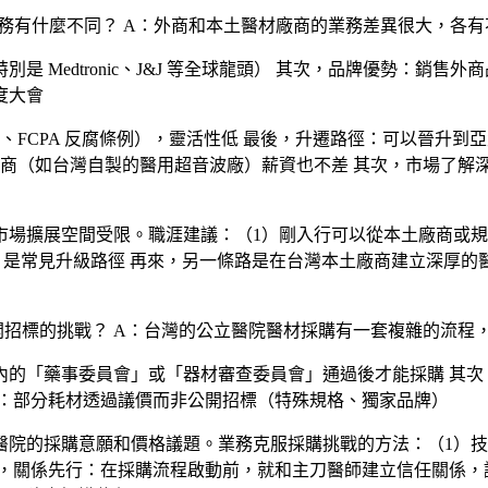
商業務有什麼不同？
A：外商和本土醫材廠商的業務差異很大，各有
edtronic、J&J 等全球龍頭） 其次，
品牌優勢
：銷售外商
度大會
、FCPA 反腐條例），靈活性低 最後，
升遷路徑
：可以晉升到亞
商（如台灣自製的醫用超音波廠）薪資也不差 其次，
市場了解
市場擴展空間受限。職涯建議：（1）剛入行可以從本土廠商或規
n Scientific）是常見升級路徑 再來，另一條路是在台灣本土
開招標的挑戰？
A：台灣的公立醫院醫材採購有一套複雜的流程
內的「藥事委員會」或「器材審查委員會」通過後才能採購 其次
：部分耗材透過議價而非公開招標（特殊規格、獨家品牌）
醫院的採購意願和價格議題。業務克服採購挑戰的方法：（1）
技
，
關係先行
：在採購流程啟動前，就和主刀醫師建立信任關係，讓