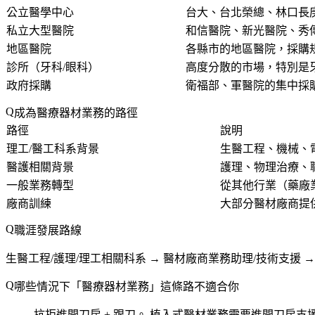
公立醫學中心
台大、台北榮總、林口長
私立大型醫院
和信醫院、新光醫院、秀
地區醫院
各縣市的地區醫院，採購
診所（牙科/眼科）
高度分散的市場，特別是牙科
政府採購
衛福部、軍醫院的集中採
成為醫療器材業務的路徑
路徑
說明
理工/醫工科系背景
生醫工程、機械、
醫護相關背景
護理、物理治療、
一般業務轉型
從其他行業（藥廠
廠商訓練
大部分醫材廠商提
職涯發展路線
生醫工程/護理/理工相關科系 → 醫材廠商業務助理/技術支援 → 
哪些情況下「醫療器材業務」這條路不適合你
抗拒進開刀房 + 跟刀。
植入式醫材業務需要進開刀房支