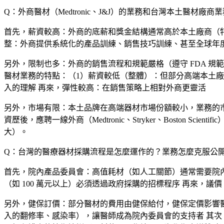
Q：外商醫材（Medtronic、J&J）的業務和台灣本土醫材廠
首先，
薪資較高
：外商的底薪和獎金結構通常高於本土廠商（特別是 M
整
：外商提供系統化的產品訓練、銷售技巧訓練、甚至全球年
另外，
限制也多
：外商的銷售流程和規範嚴格（遵守 FDA 規範
醫材業務的特點：（1）
薪資較低（整體）
：但部分高端本土廠
入的理解 再來，
彈性較高
：在銷售策略上相對外商更靈活
另外，
市場有限
：本土品牌在高端器材市場份額較小，業務的
資歷後，應聘一線外商（Medtronic、Stryker、Bosto
大）。
Q：台灣的醫療器材採購流程是怎麼運作的？業務怎麼克服公
首先，
院內產品委員會
：高值耗材（如人工關節）通常需要院
（如 100 萬元以上）必須透過政府採購的招標程序 再來，
議價
另外，
健保訂價
：部分醫材的費用由健保給付，健保定價影響
入的翻修率、感染率），讓醫師成為院內委員會的支持者 其次