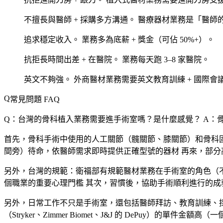
不擅長與醫師 + 採購多方溝通。
醫療器材業務是「醫師
追求穩定收入。
業務多為底薪 + 獎金（可佔 50%+）。
抗拒長時間出差 + 在醫院。
業務每天跑 3–8 家醫院。
英文不夠強。
外商醫材業務需要英文教育訓練 + 國際會
常見問題 FAQ
Q：台灣的骨科植入業務需要進手術室嗎？是什麼感覺？
A：骨
首先，骨科手術中使用的人工關節（髖關節、膝關節）和骨科固定
間旁）待命，依醫師需求即時提供正確型號的器材 再來，部
另外，台灣的規範：衛福部有規範醫材業務在手術室的角色（
個職業的重要心理門檻 其次，習慣後，協助手術順利進行的成
另外，日常工作不只是手術室，還包括醫師拜訪、教育訓練、採購
（Stryker、Zimmer Biomet、J&J 的 DePuy）的單件