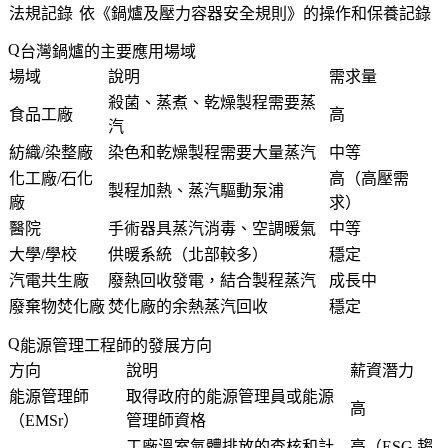
法規記錄
依《鍋爐及壓力容器安全規則》的操作和保養記錄
台灣鍋爐的主要應用場域
場域
說明
需求量
殺菌、蒸煮、乾燥製程需要蒸
食品工廠
高
汽
紡織/染整廠
染色和乾燥製程需要大量蒸汽
中等
化工廠/石化
高（高壓需
製程加熱、蒸汽驅動泵浦
廠
求）
醫院
手術器具蒸汽消毒、空調暖氣
中等
大學/學校
供暖系統（北部較多）
穩定
汽電共生廠
廢熱回收發電，結合製程蒸汽
成長中
廢棄物焚化廠
焚化廠的余熱蒸汽回收
穩定
能源管理工程師的發展方向
方向
說明
薪資潛力
能源管理師
取得政府的能源管理員或能源
高
（EMSr）
管理師資格
工廠溫室氣體排放的查核和計
高（ESG 趨