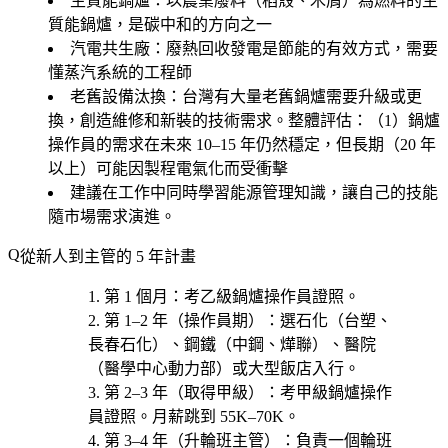
生質能鍋爐
：以農業廢料（稻殼、木屑）為燃料的生
質能鍋爐，是碳中和的方向之一
汽電共生廠
：廢熱回收發電是節能的有效方式，需要
懂蒸汽系統的工程師
老舊設備汰換
：台灣有大量老舊鍋爐需要升級或更
換，創造維修和新裝的技術需求。整體評估：（1）鍋爐
操作員的需求在未來 10–15 年仍然穩定，但長期（20 年
以上）可能因製程電氣化而受衝擊
建議在工作中同時學習能源管理知識，讓自己的技能
隨市場需求演進。
從新人到主管的 5 年計畫
第 1 個月
：考
乙級鍋爐操作員證照
。
第 1–2 年（操作員期）
：選
石化（台塑、
長春石化）、鋼鐵（中鋼、燁聯）、醫院
（醫學中心動力部）或大型飯店
入行。
第 2–3 年（取得甲級）
：考
甲級鍋爐操作
員證照
。月薪跳到 55K–70K。
第 3–4 年（升輪班主管）
：負責一個輪班