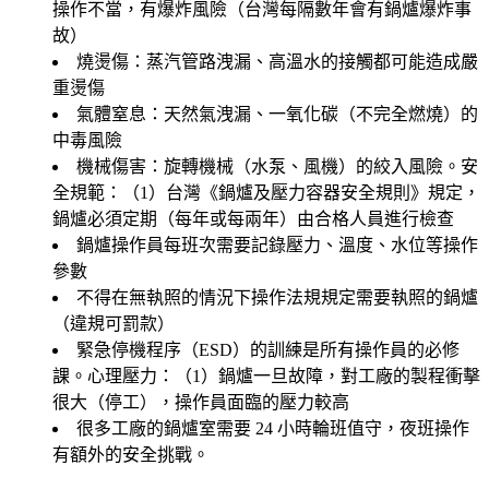
操作不當，有爆炸風險（台灣每隔數年會有鍋爐爆炸事
故）
燒燙傷
：蒸汽管路洩漏、高溫水的接觸都可能造成嚴
重燙傷
氣體窒息
：天然氣洩漏、一氧化碳（不完全燃燒）的
中毒風險
機械傷害
：旋轉機械（水泵、風機）的絞入風險。安
全規範：（1）台灣《鍋爐及壓力容器安全規則》規定，
鍋爐必須定期（每年或每兩年）由合格人員進行檢查
鍋爐操作員每班次需要記錄壓力、溫度、水位等操作
參數
不得在無執照的情況下操作法規規定需要執照的鍋爐
（違規可罰款）
緊急停機程序（ESD）的訓練是所有操作員的必修
課。心理壓力：（1）鍋爐一旦故障，對工廠的製程衝擊
很大（停工），操作員面臨的壓力較高
很多工廠的鍋爐室需要 24 小時輪班值守，夜班操作
有額外的安全挑戰。