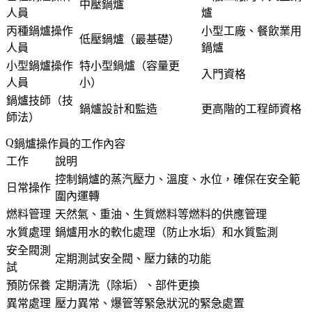
中壓鍋爐
人員
爐
丙種鍋爐操作
小型工廠、餐飲業用
低壓鍋爐（最基礎）
人員
鍋爐
小型鍋爐操作
特小型鍋爐（容量更
入門資格
人員
小）
鍋爐技師（技
鍋爐設計和監造
更高階的工程師資格
師法）
鍋爐操作員的工作內容
工作
說明
控制鍋爐的蒸汽壓力、溫度、水位，確保在安全範
日常操作
圍內運轉
燃料管理
天然氣、重油、生質燃料等燃料的供應管理
水質處理
鍋爐用水的軟化處理（防止水垢）和水質監測
安全閥測
定期測試安全閥、壓力錶的功能
試
預防保養
定期清洗（除垢）、部件更換
異常處理
壓力異常、爆管等緊急狀況的緊急處置