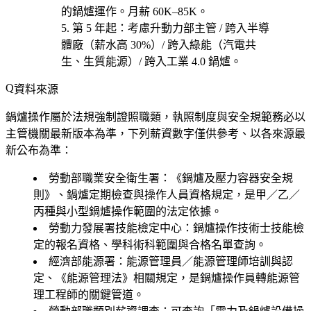
的鍋爐運作。月薪 60K–85K。
第 5 年起
：考慮
升動力部主管 / 跨入半導
體廠（薪水高 30%）/ 跨入綠能（汽電共
生、生質能源）/ 跨入工業 4.0 鍋爐
。
資料來源
鍋爐操作屬於法規強制證照職類，執照制度與安全規範務必以
主管機關最新版本為準，下列薪資數字僅供參考、以各來源最
新公布為準：
勞動部職業安全衛生署
：《鍋爐及壓力容器安全規
則》、鍋爐定期檢查與操作人員資格規定，是甲／乙／
丙種與小型鍋爐操作範圍的法定依據。
勞動力發展署技能檢定中心
：鍋爐操作技術士技能檢
定的報名資格、學科術科範圍與合格名單查詢。
經濟部能源署
：能源管理員／能源管理師培訓與認
定、《能源管理法》相關規定，是鍋爐操作員轉能源管
理工程師的關鍵管道。