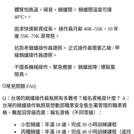
體質怕高溫 + 噪音 + 鍋爐間。
鍋爐間溫度可達
40°C+。
追求快速薪資成長。
操作員月薪 40K–55K，10 年
後 55K–75K 是常態。
抗拒考鍋爐操作員證照。
正式操作員需要乙級 / 甲
級鍋爐操作員證照。
不擅長機械操作 + 緊急應變。
鍋爐故障 / 爆裂風
險高。
常見問題 FAQ
Q：台灣的鍋爐操作員執照有多難考？報名資格是什麼？
A：
台灣的鍋爐操作執照是勞動部職業安全衛生署管理的職業資
格，難度因等級而異：報名資格（不同等級）：
小型鍋爐
：年滿 18 歲，完成 30 小時訓練課程
丙種鍋爐
：年滿 18 歲，完成 48 小時訓練課程（或持