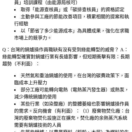
員」培訓課程（由能源局核可）
取得「能源查核員」或「碳排查核員」的資格認定
主動參與工廠的節能改善項目，積累相關的提案和執
行經驗
以「節省了多少能源成本」為具體成果，強化在求職
市場上的競爭力。
Q：台灣的鍋爐操作員職缺有沒有受到綠能轉型的威脅？
A：
綠能轉型確實對鍋爐行業有長遠影響，但短期衝擊有限：長期
趨勢（不利面）：
天然氣和重油鍋爐的使用，在台灣的碳費政策下，面
臨成本上升壓力
部分工廠可能轉向電熱（電熱蒸汽發生器）或熱泵，
減少傳統鍋爐的使用
某些行業（如染整廠）的整體萎縮也影響鍋爐操作員
的需求。反向機會（有利面）：（1）
廢棄物焚化廠
：台
灣的廢棄物焚化設施正在擴充，焚化廠的余熱蒸汽系統
需要有鍋爐技術的人員