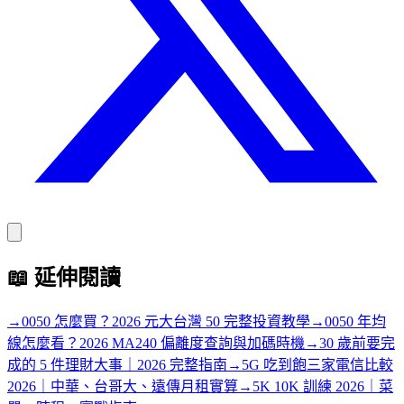
📖
延伸閱讀
→
0050 怎麼買？2026 元大台灣 50 完整投資教學
→
0050 年均
線怎麼看？2026 MA240 偏離度查詢與加碼時機
→
30 歲前要完
成的 5 件理財大事｜2026 完整指南
→
5G 吃到飽三家電信比較
2026｜中華、台哥大、遠傳月租實算
→
5K 10K 訓練 2026｜菜