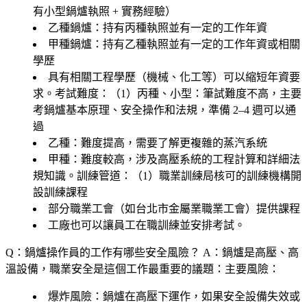
有小型鍋爐執照 + 實務經驗）
乙種鍋爐
：持有丙種執照並有一定的工作年資
甲種鍋爐
：持有乙種執照並有一定的工作年資或相關
學歷
具有相關工程學歷（機械、化工等）可以縮短年資要
求。考試難度：（1）
丙種、小型
：筆試難度不高，主要
考鍋爐基本原理、安全操作和法規，準備 2–4 週可以通
過
乙種
：難度提高，需要了解更複雜的蒸汽系統
甲種
：難度較高，涉及高壓系統的工程計算和詳細法
規知識。訓練管道：（1）職業訓練局核可的訓練機構開
設訓練課程
部分職業工會（如台北市金屬業職業工會）提供課程
工廠也可以讓員工在職訓練並安排考試。
Q：鍋爐操作員的工作有哪些安全風險？
A：鍋爐是高壓、高
溫設備，職業安全是這個工作最重要的議題：主要風險：
爆炸風險
：鍋爐在高壓下運作，如果安全設備失效或