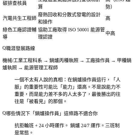
碳排查核員
算
勢）
廢熱回收和分散式發電的設計
汽電共生工程師
高
和操作
綠色工廠認證輔
協助工廠取得 ISO 50001 能源管
中高
導
理認證
職涯發展路線
機械/工業工程科系 → 鍋爐丙種執照 → 工廠操作員 → 甲種鍋
爐執照 → 能源管理工程師
一個不太有人說的真相：在鍋爐操作員這行，「人
脈」的重要性可能比「能力」還高。不是說能力不
重要，而是能力差不多的人太多了，最後勝出的往
往是「被看見」的那個。
哪些情況下「鍋爐操作員」這條路不適合你
抗拒輪班 + 24 小時運作。
鍋爐 24/7 運作。三班制
是常態。