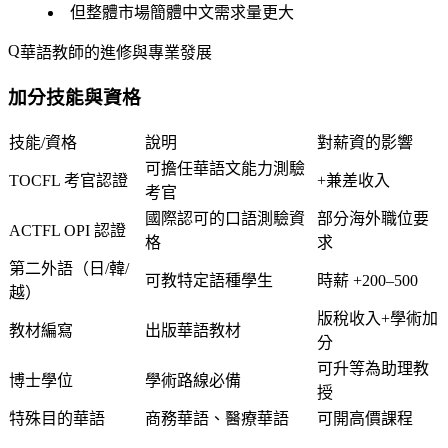
但整體市場簡體中文需求量更大
華語教師的進修與專業發展
加分技能與資格
技能/資格
說明
對薪資的影響
可擔任華語文能力測驗
TOCFL 考官認證
+兼差收入
考官
國際認可的口語測驗資
部分海外職位要
ACTFL OPI 認證
格
求
第二外語（日/韓/
可教特定語種學生
時薪 +200–500
越）
版稅收入+學術加
教材編寫
出版華語教材
分
可升等為助理教
博士學位
學術路線必備
授
特殊目的華語
商務華語、醫療華語
可開高價課程