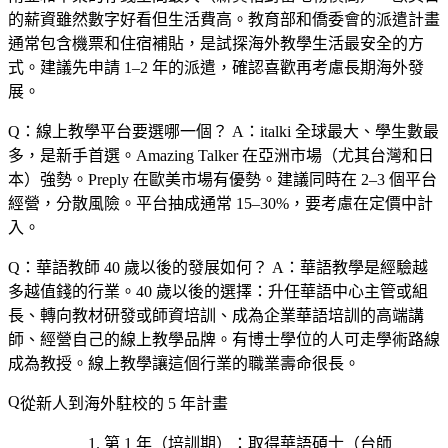
的薪資雖然數字好看但生活費高。教育部和僑委會的派遣計畫
通常包含機票和住宿補貼，是試探海外教學生活最安全的方
式。建議先申請 1–2 年的派遣，確認喜歡再考慮長期海外發
展。
Q：線上教學平台要選哪一個？
A：italki 全球最大、學生數最
多，是新手首選。Amazing Talker 在亞洲市場（尤其台灣和日
本）強勢。Preply 在歐美市場有優勢。建議同時在 2–3 個平台
經營，分散風險。平台抽成通常 15–30%，要考慮在定價中計
入。
Q：華語教師 40 歲以後的發展如何？
A：華語教學是經驗越
多越值錢的行業。40 歲以後的選擇：升任華語中心主管或組
長、轉向教材研發或師資培訓、成為企業華語培訓的高端講
師、經營自己的線上教學品牌。有博士學位的人可走學術路線
成為教授。線上教學讓這個行業的職業壽命很長。
從新人到海外駐校的 5 年計畫
第 1 年（培訓期）
：取得
華語碩士（台師