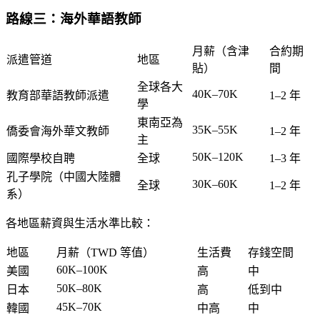
路線三：海外華語教師
月薪（含津
合約期
派遣管道
地區
貼）
間
全球各大
40K–70K
教育部華語教師派遣
1–2 年
學
東南亞為
35K–55K
僑委會海外華文教師
1–2 年
主
50K–120K
國際學校自聘
全球
1–3 年
孔子學院（中國大陸體
30K–60K
全球
1–2 年
系）
各地區薪資與生活水準比較：
地區
月薪（TWD 等值）
生活費
存錢空間
60K–100K
美國
高
中
50K–80K
日本
高
低到中
45K–70K
韓國
中高
中