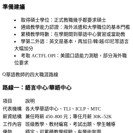
準備建議
取得碩士學位
：正式教職幾乎都要求碩士
通過教學能力認證
：海外派遣和大學職位的基本門檻
累積教學時數
：在學期間到華語中心實習或當助教
學第二外語
：英文是基本，再加日/韓/越/印尼等語言
大幅加分
考取 ACTFL OPI
：美國口語能力測驗，部分海外職
位要求
華語教師的四大職涯路線
路線一：語言中心/華語中心
項目
說明
代表機構
各大學華語中心、TLI、ICLP、MTC
薪資結構
兼任時薪 450–800 元；專任月薪 30K–52K
工作內容
班級教學、教材編寫、考試出題、學生輔導
優勢
穩定、可累積教學經驗、有學術氛圍