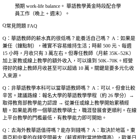
預期 work-life balance。
華語教學黃金時段配合學
員工作（晚上 + 週末）。
常見問題 FAQ
Q：華語教師的薪水真的很低嗎？能養活自己嗎？
A：如果是
兼任（鐘點制），確實不容易維持生活；時薪 500 元、每週
15 小時，月收只有 3 萬左右。但專任教師（月薪 35K–52K）
加上家教或線上教學的額外收入，可以達到 50K–70K。經營
得好的線上教師月收甚至可以超過 10 萬。關鍵是要多元化收
入來源。
Q：非華語教學本科可以當華語教師嗎？
A：可以，但會比較
辛苦。建議路線：報名大學的華語教學學程（約 26 學分）→
取得教育部教學能力認證 → 從兼任或線上教學開始累積經
驗。如果能再修一個華語教學碩士，職涯發展會更順利。在線
上平台教學的門檻最低，有教學能力即可開始。
Q：去海外教華語值得嗎？能存到錢嗎？
A：取決於地區。東
南亞和中東的存錢空間最大（薪資相對當地物價高），歐美日