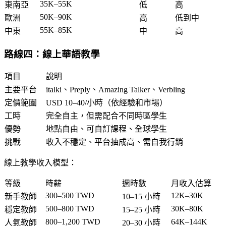
35K–55K
東南亞
低
高
50K–90K
歐洲
高
低到中
55K–85K
中東
中
高
路線四：線上華語教學
項目
說明
主要平台
italki、Preply、Amazing Talker、Verbling
定價範圍
USD 10–40/小時（依經驗和市場）
工時
完全自主，但需配合不同時區學生
優勢
地點自由、可自訂課程、全球學生
挑戰
收入不穩定、平台抽成高、需自我行銷
線上教學收入模型：
等級
時薪
週時數
月收入估算
300–500 TWD
12K–30K
新手教師
10–15 小時
500–800 TWD
30K–80K
穩定教師
15–25 小時
800–1,200 TWD
64K–144K
人氣教師
20–30 小時