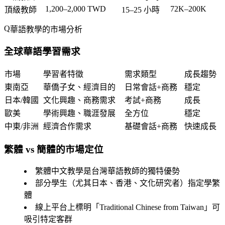
1,200–2,000 TWD
72K–200K
頂級教師
15–25 小時
華語教學的市場分析
全球華語學習需求
市場
學習者特徵
需求類型
成長趨勢
東南亞
華僑子女、經濟目的
日常會話+商務
穩定
日本/韓國
文化興趣、商務需求
考試+商務
成長
歐美
學術興趣、職涯發展
全方位
穩定
中東/非洲
經濟合作需求
基礎會話+商務
快速成長
繁體 vs 簡體的市場定位
繁體中文教學
是台灣華語教師的獨特優勢
部分學生（尤其日本、香港、文化研究者）指定學繁
體
線上平台上標明「Traditional Chinese from Taiwan」可
吸引特定客群