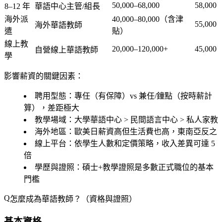
50,000–68,000
58,000
8–12 年
華語中心主管/組長
海外派
40,000–80,000（含津
55,000
海外華語教師
遣
貼）
線上教
20,000–120,000+
45,000
自營線上華語教師
學
影響薪資的關鍵因素：
聘用型態
：專任（有保障）vs 兼任/鐘點（按時薪計
算），差距極大
教學場域
：大學華語中心 > 民間語言中心 > 私人家教
海外地區
：歐美日薪資高但生活費也高，東南亞反之
線上平台
：依學生人數和定價策略，收入差異可達 5
倍
學歷與證照
：碩士+教學證照是多數正式職位的基本
門檻
怎麼成為華語教師？（資格與證照）
基本資格