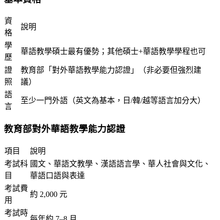
資
說明
格
學
華語教學碩士最有優勢；其他碩士+華語教學學程也可
歷
證
教育部「對外華語教學能力認證」（非必要但強烈建
照
議）
語
至少一門外語（英文為基本，日/韓/越等語言加分大）
言
教育部對外華語教學能力認證
項目
說明
考試科
國文、華語文教學、漢語語言學、華人社會與文化、
目
華語口語與表達
考試費
約 2,000 元
用
考試時
每年約 7–8 月