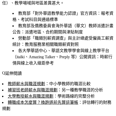
任）、教學場域與地區差異甚大。
教育部「對外華語教學能力認證」官方資訊：報考資
格、考試科目與通過標準
教育部及僑務委員會海外華語（華文）教師派遣計畫
公告：派遣地區、合約期間與津貼制度
勞動部「職類別薪資調查」與主計總處受僱員工薪資
統計：教育服務業相關職類薪資對照
各大學華語中心、華語文教學學會與線上教學平台
（italki、Amazing Talker、Preply 等）公開資訊：時薪行
情與線上收入級距參考
延伸閱讀
教師薪水與職涯規劃
：中小學教師的職涯比較
補習班老師薪水與職涯規劃
：另一種教學職涯的分析
大學教授薪水與職涯規劃
：學術路線的完整分析
轉職成本怎麼算？換跑道前先算這筆帳
：評估轉行的財務
規劃