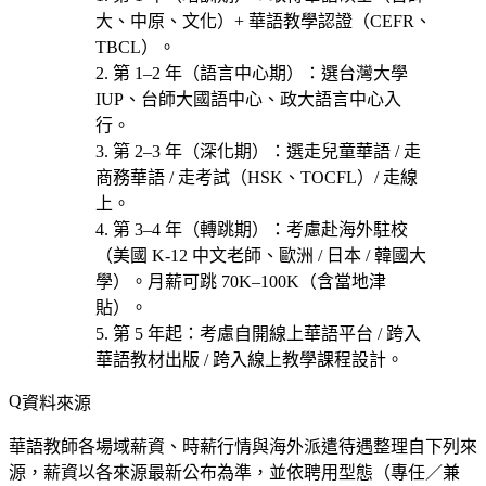
大、中原、文化）+ 華語教學認證（CEFR、
TBCL）
。
第 1–2 年（語言中心期）
：選
台灣大學
IUP、台師大國語中心、政大語言中心
入
行。
第 2–3 年（深化期）
：選
走兒童華語 / 走
商務華語 / 走考試（HSK、TOCFL）/ 走線
上
。
第 3–4 年（轉跳期）
：考慮赴
海外駐校
（美國 K-12 中文老師、歐洲 / 日本 / 韓國大
學）
。月薪可跳 70K–100K（含當地津
貼）。
第 5 年起
：考慮
自開線上華語平台 / 跨入
華語教材出版 / 跨入線上教學課程設計
。
資料來源
華語教師各場域薪資、時薪行情與海外派遣待遇整理自下列來
源，薪資以各來源最新公布為準，並依聘用型態（專任／兼