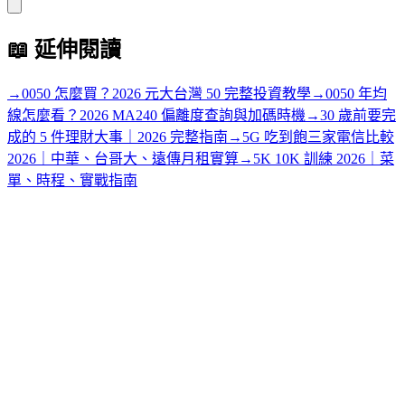
📖
延伸閱讀
→
0050 怎麼買？2026 元大台灣 50 完整投資教學
→
0050 年均
線怎麼看？2026 MA240 偏離度查詢與加碼時機
→
30 歲前要完
成的 5 件理財大事｜2026 完整指南
→
5G 吃到飽三家電信比較
2026｜中華、台哥大、遠傳月租實算
→
5K 10K 訓練 2026｜菜
單、時程、實戰指南