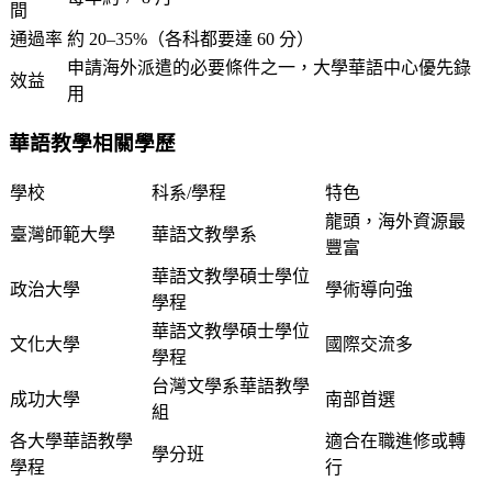
間
通過率
約 20–35%（各科都要達 60 分）
申請海外派遣的必要條件之一，大學華語中心優先錄
效益
用
華語教學相關學歷
學校
科系/學程
特色
龍頭，海外資源最
臺灣師範大學
華語文教學系
豐富
華語文教學碩士學位
政治大學
學術導向強
學程
華語文教學碩士學位
文化大學
國際交流多
學程
台灣文學系華語教學
成功大學
南部首選
組
各大學華語教學
適合在職進修或轉
學分班
學程
行