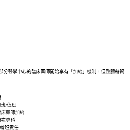
部分醫學中心的臨床藥師開始享有「加給」機制，但整體薪資
明
班/值班
臨床藥師加給
門次專科
U輪班責任