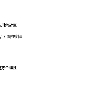
論用藥計畫
ugh）調整劑量
）
）處方合理性