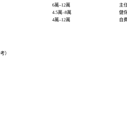
6萬–12萬
主任
4.5萬–8萬
健
4萬–12萬
自
接考）