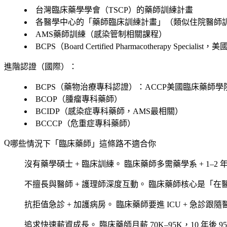
台灣臨床藥學學會（TSCP）的藥師訓練計畫
各醫學中心的「藥師臨床訓練計畫」（類似住院醫師
AMS藥師訓練（感染管制相關課程）
BCPS（Board Certified Pharmacotherapy Sp
進階認證（國際）：
BCPS（藥物治療專科認證）：ACCP美國臨床藥師學
BCOP（腫瘤專科藥師）
BCIDP（感染症專科藥師，AMS最相關）
BCCCP（危重症專科藥師）
哪些情況下「臨床藥師」這條路不適合你
沒有藥學碩士 + 臨床訓練。
臨床藥師多需藥學系 + 1–2
不擅長與醫師 + 護理師深度互動。
臨床藥師核心是「在
抗拒值急診 + 加護病房。
臨床藥師要進 ICU + 急診跟
追求快速薪資成長。
臨床藥師月薪 70K–95K，10 年後 9