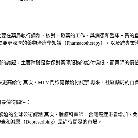
主要在藥局執行調劑、核對、發藥的工作，與病患和臨床人員的
深厚的藥物治療學知識（Pharmacotherapy），以及
期的議題。主要障礙是健保對藥師服務的給付偏低，而藥師的價
來更高給付 其次，MTM門診健保給付試辦 再來，社區藥局的
向最值得關注：
緊迫的全球公衛課題 其次，
腫瘤科藥師
：台灣癌症患者增加，免
和減藥（Deprescribing）是尚待開發的市場。