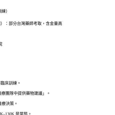
訓練）
ecialist，美國）：部分台灣藥師考取，含金量高
院
 年臨床訓練。
醫療團隊中提供藥物建議」。
隨醫療決策。
5K–130K 是常態。