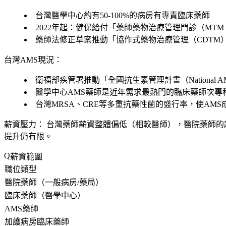
台灣醫學中心約有50-100%的病房有專責臨床藥師
2022年起：健保給付「藥師藥物治療管理門診（MTM 
藥師法修正草案推動「協作式藥物治療管理（CDTM
台灣AMS現況：
衛福部疾管署推動「全國抗生素管理計畫（National AMS
醫學中心AMS藥師是近年需求最熱門的臨床藥師次專
台灣MRSA、CRE等多重抗藥性菌的盛行率，使AM
薪資壓力：
台灣藥師薪資整體偏低（相較醫師），醫院藥師的
提升仍有限。
薪資範圍
職位類型
醫院藥師（一般病房/藥局）
臨床藥師（醫學中心）
AMS藥師
加護病房臨床藥師