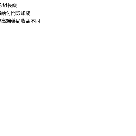
/組長級
保給付門診加成
費高端藥局收益不同