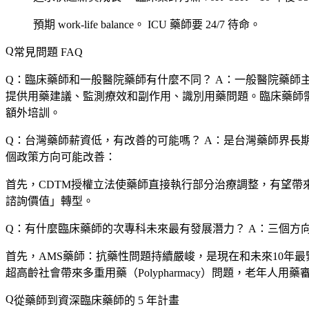
預期 work-life balance。
ICU 藥師要 24/7 待命。
常見問題 FAQ
Q：臨床藥師和一般醫院藥師有什麼不同？
A：一般醫院藥師
提供用藥建議、監測療效和副作用、識別用藥問題。臨床藥師需要更
額外培訓。
Q：台灣藥師薪資低，有改善的可能嗎？
A：是台灣藥師界長
個政策方向可能改善：
首先，CDTM授權立法使藥師直接執行部分治療調整，有望帶
諮詢價值」轉型。
Q：有什麼臨床藥師的次專科未來最有發展潛力？
A：三個方
首先，
AMS藥師
：抗藥性問題持續嚴峻，是現在和未來10年最
超高齡社會帶來多重用藥（Polypharmacy）問題，老年人用藥審查
從藥師到資深臨床藥師的 5 年計畫