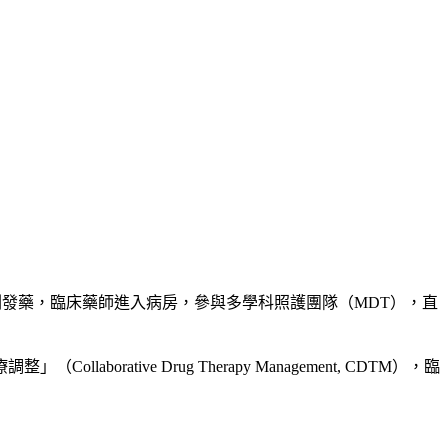
負責調劑發藥，臨床藥師進入病房，參與多學科照護團隊（MDT），直
ive Drug Therapy Management, CDTM），臨