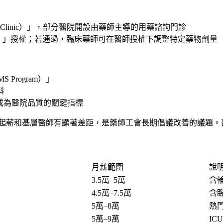
Clinic）」，部分醫院開設由藥師主導的用藥諮詢門診
）」授權；若通過，臨床藥師可在醫師授權下調整特定藥物劑量
 Program）」
科
S成為醫院品質的關鍵指標
起薪和基層醫師有顯著差距，是藥師工會長期倡議改善的議題。
月薪範圍
說
3.5萬–5萬
含輪
4.5萬–7.5萬
含
5萬–8萬
熱
5萬–9萬
IC