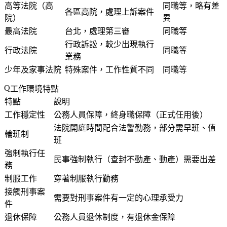
高等法院（高
同職等，略有差
各區高院，處理上訴案件
院）
異
最高法院
台北，處理第三審
同職等
行政訴訟，較少出現執行
行政法院
同職等
業務
少年及家事法院
特殊案件，工作性質不同
同職等
工作環境特點
特點
說明
工作穩定性
公務人員保障，終身職保障（正式任用後）
法院開庭時間配合法警勤務，部分需早班、值
輪班制
班
強制執行任
民事強制執行（查封不動產、動產）需要出差
務
制服工作
穿著制服執行勤務
接觸刑事案
需要對刑事案件有一定的心理承受力
件
退休保障
公務人員退休制度，有退休金保障