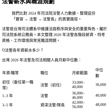
法警薪水與職涯規劃
我們比對 2024 年司法院法警人力數據，整理這份
「實習 → 法警 → 法警長」的真實路徑。
法警是台灣司法體系中維護法庭秩序與安全的重要角色，屬於
司法院系統公務員。本文整理 2026 年法警各階段薪資、特考
資格、工作環境與常見職涯問題。
法警各年資薪水多少？
台灣 2026 年法警及司法相關人員月薪中位數：
中位
年資/職等
職位
月薪範圍
數
初任（委任第一職
33,000–
36,000
法警（初任）
40,000
等）
36,000–
40,000
1–3 年
法警
46,000
42,000–
48,000
3–5 年
資深法警/隊長
56,000