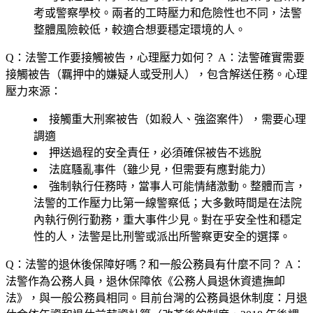
考或警察學校。兩者的工時壓力和危險性也不同，法警
整體風險較低，較適合想要穩定環境的人。
Q：法警工作要接觸被告，心理壓力如何？
A：法警確實需要
接觸被告（羈押中的嫌疑人或受刑人），包含解送任務。心理
壓力來源：
接觸重大刑案被告（如殺人、強盜案件），需要心理
調適
押送過程的安全責任，必須確保被告不逃脫
法庭騷亂事件（雖少見，但需要有應對能力）
強制執行任務時，當事人可能情緒激動。整體而言，
法警的工作壓力比第一線警察低；大多數時間是在法院
內執行例行勤務，重大事件少見。對在乎安全性和穩定
性的人，法警是比刑警或派出所警察更安全的選擇。
Q：法警的退休後保障好嗎？和一般公務員有什麼不同？
A：
法警作為公務人員，退休保障依《公務人員退休資遣撫卹
法》，與一般公務員相同。目前台灣的公務員退休制度：月退