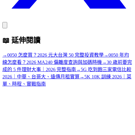
📖
延伸閱讀
→
0050 怎麼買？2026 元大台灣 50 完整投資教學
→
0050 年均
線怎麼看？2026 MA240 偏離度查詢與加碼時機
→
30 歲前要完
成的 5 件理財大事｜2026 完整指南
→
5G 吃到飽三家電信比較
2026｜中華、台哥大、遠傳月租實算
→
5K 10K 訓練 2026｜菜
單、時程、實戰指南