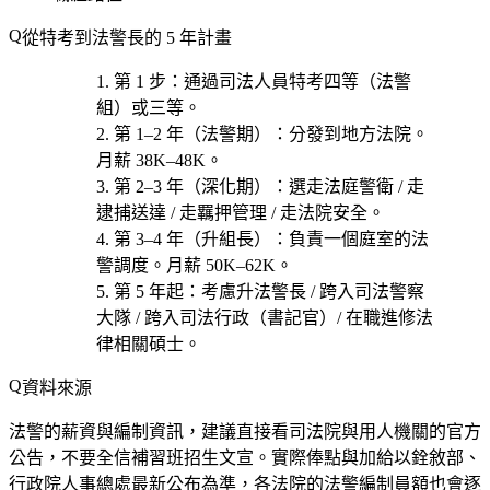
從特考到法警長的 5 年計畫
第 1 步
：通過
司法人員特考四等（法警
組）或三等
。
第 1–2 年（法警期）
：分發到地方法院。
月薪 38K–48K。
第 2–3 年（深化期）
：選
走法庭警衛 / 走
逮捕送達 / 走羈押管理 / 走法院安全
。
第 3–4 年（升組長）
：負責一個庭室的法
警調度。月薪 50K–62K。
第 5 年起
：考慮
升法警長 / 跨入司法警察
大隊 / 跨入司法行政（書記官）/ 在職進修法
律相關碩士
。
資料來源
法警的薪資與編制資訊，建議直接看司法院與用人機關的官方
公告，不要全信補習班招生文宣。實際俸點與加給以銓敘部、
行政院人事總處最新公布為準，各法院的法警編制員額也會逐