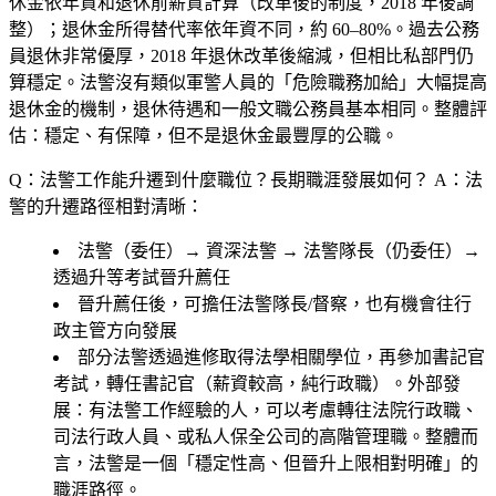
休金依年資和退休前薪資計算（改革後的制度，2018 年後調
整）；退休金所得替代率依年資不同，約 60–80%。過去公務
員退休非常優厚，2018 年退休改革後縮減，但相比私部門仍
算穩定。法警沒有類似軍警人員的「危險職務加給」大幅提高
退休金的機制，退休待遇和一般文職公務員基本相同。整體評
估：穩定、有保障，但不是退休金最豐厚的公職。
Q：法警工作能升遷到什麼職位？長期職涯發展如何？
A：法
警的升遷路徑相對清晰：
法警（委任）→ 資深法警 → 法警隊長（仍委任）→
透過升等考試晉升薦任
晉升薦任後，可擔任法警隊長/督察，也有機會往行
政主管方向發展
部分法警透過進修取得法學相關學位，再參加書記官
考試，轉任書記官（薪資較高，純行政職）。外部發
展：有法警工作經驗的人，可以考慮轉往法院行政職、
司法行政人員、或私人保全公司的高階管理職。整體而
言，法警是一個「穩定性高、但晉升上限相對明確」的
職涯路徑。