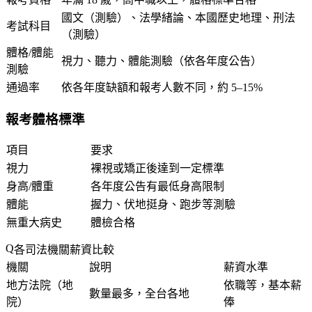
國文（測驗）、法學緒論、本國歷史地理、刑法
考試科目
（測驗）
體格/體能
視力、聽力、體能測驗（依各年度公告）
測驗
通過率
依各年度缺額和報考人數不同，約 5–15%
報考體格標準
項目
要求
視力
裸視或矯正後達到一定標準
身高/體重
各年度公告有最低身高限制
體能
握力、伏地挺身、跑步等測驗
無重大病史
體檢合格
各司法機關薪資比較
機關
說明
薪資水準
地方法院（地
依職等，基本薪
數量最多，全台各地
院）
俸