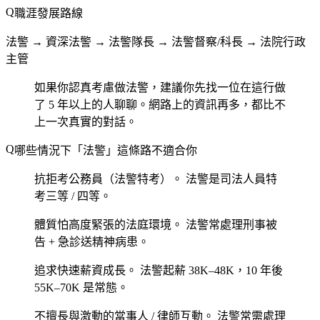
職涯發展路線
法警 → 資深法警 → 法警隊長 → 法警督察/科長 → 法院行政
主管
如果你認真考慮做法警，建議你先找一位在這行做
了 5 年以上的人聊聊。網路上的資訊再多，都比不
上一次真實的對話。
哪些情況下「法警」這條路不適合你
抗拒考公務員（法警特考）。
法警是司法人員特
考三等 / 四等。
體質怕高度緊張的法庭環境。
法警常處理刑事被
告 + 急診送精神病患。
追求快速薪資成長。
法警起薪 38K–48K，10 年後
55K–70K 是常態。
不擅長與激動的當事人 / 律師互動。
法警常需處理