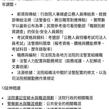
年調整。
薪資與俸給
：行政院人事總處公務人員俸給表、銓敘
部俸給法規（法警委任、薦任職等對應俸點），實際數
字以最新公布為準；民間參考值可看勞動部「職類別薪
資調查」的保全/安全人員類別
考試資格與類科
：考選部「公務人員特種考試司法人
員考試」法警類科簡章（報考資格、體格與體能標準、
考試科目、歷年錄取率）
職務與編制
：司法院及各地方法院的法警室組織職
掌、法警人力配置與勤務規定（庭務戒護、人犯解送、
文書送達）
法源依據
：法院組織法中關於法警配置的條文，以及
司法院相關勤務作業規定
延伸閱讀
法院書記官薪水與職涯規劃
：法院行政的相關職涯
警察薪水與職涯規劃
：公共安全的相關職涯