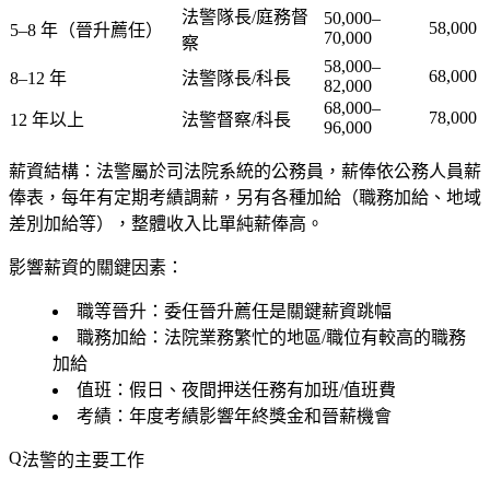
法警隊長/庭務督
50,000–
58,000
5–8 年（晉升薦任）
70,000
察
58,000–
68,000
8–12 年
法警隊長/科長
82,000
68,000–
78,000
12 年以上
法警督察/科長
96,000
薪資結構
：法警屬於司法院系統的公務員，薪俸依公務人員薪
俸表，每年有定期考績調薪，另有各種加給（職務加給、地域
差別加給等），整體收入比單純薪俸高。
影響薪資的關鍵因素：
職等晉升
：委任晉升薦任是關鍵薪資跳幅
職務加給
：法院業務繁忙的地區/職位有較高的職務
加給
值班
：假日、夜間押送任務有加班/值班費
考績
：年度考績影響年終獎金和晉薪機會
法警的主要工作