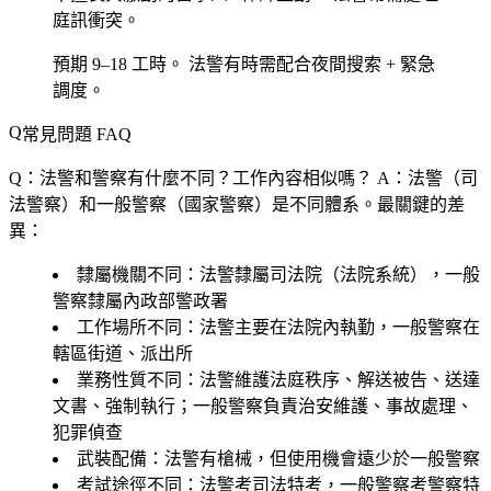
庭訊衝突。
預期 9–18 工時。
法警有時需配合夜間搜索 + 緊急
調度。
常見問題 FAQ
Q：法警和警察有什麼不同？工作內容相似嗎？
A：法警（司
法警察）和一般警察（國家警察）是不同體系。最關鍵的差
異：
隸屬機關不同
：法警隸屬司法院（法院系統），一般
警察隸屬內政部警政署
工作場所不同
：法警主要在法院內執勤，一般警察在
轄區街道、派出所
業務性質不同
：法警維護法庭秩序、解送被告、送達
文書、強制執行；一般警察負責治安維護、事故處理、
犯罪偵查
武裝配備
：法警有槍械，但使用機會遠少於一般警察
考試途徑不同
：法警考司法特考，一般警察考警察特