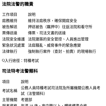
法院法警的職責
工作項目
說明
庭務維持
維持法庭秩序，確保開庭安全
被告解送
押送被告（羈押中）往返法院和看守所
票傳送達
傳票、司法文書的送達
法院安全維護
法院建築的安全管控、人員進出管理
緊急狀況處置
法庭騷亂、威脅事件的緊急應變
法律執行
強制執行案件（查封、拍賣）的現場執行
入行途徑：特種考試
司法特考法警類科
項目
說明
公務人員特種考試司法院及所屬機關公務人員考
考試名稱
試（法警類科）
主管機關
考選部
報考資格
年滿 18 歲，高中職以上，體格標準合格