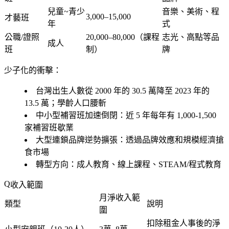
兒童~青少
音樂、美術、程
3,000–15,000
才藝班
年
式
公職/證照
20,000–80,000（課程
志光、高點等品
成人
班
制）
牌
少子化的衝擊：
台灣出生人數從 2000 年的 30.5 萬降至 2023 年的
13.5 萬；學齡人口腰斬
中小型補習班加速倒閉：近 5 年每年有 1,000-1,500
家補習班歇業
大型連鎖品牌逆勢擴張：透過品牌效應和規模經濟搶
食市場
轉型方向：成人教育、線上課程、STEAM/程式教育
收入範圍
月淨收入範
類型
說明
圍
扣除租金人事後的淨