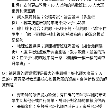
指導」支付更高學費，10 人以內的精緻班比 50 人大班
更有利潤空間
成人教育轉型；公職考試、語言證照（多益/日
檢）、職業技能培訓的市場不受少子化影響
線上線下混合；純線下已經不夠，但純線上也留不住
學生。「線下實體班+線上複習/補課系統」的混合模式
是趨勢
地理位置選擇；避開補習班紅海區域（如台北南陽
街），選擇社區型或新興重劃區，競爭較低。最差的策
略：在少子化的環境中開一家「和隔壁一模一樣的國中
升學班」。
Q：補習班的師資管理是最大的挑戰嗎？好老師怎麼留？
A：
是的，師資是補教業最核心也最脆弱的資產。台灣補教業的師
資問題：
好老師的議價能力極強；有口碑的老師可以隨時帶走
學生到其他班或自行開業，補習班對名師的依賴度很高
兼職文化；多數補習班老師同時在 2-3 家補習班授