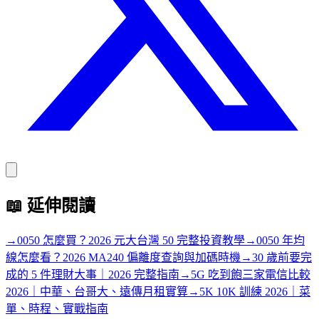
📖
延伸閱讀
→
0050 怎麼買？2026 元大台灣 50 完整投資教學
→
0050 年均
線怎麼看？2026 MA240 偏離度查詢與加碼時機
→
30 歲前要完
成的 5 件理財大事｜2026 完整指南
→
5G 吃到飽三家電信比較
2026｜中華、台哥大、遠傳月租實算
→
5K 10K 訓練 2026｜菜
單、時程、實戰指南