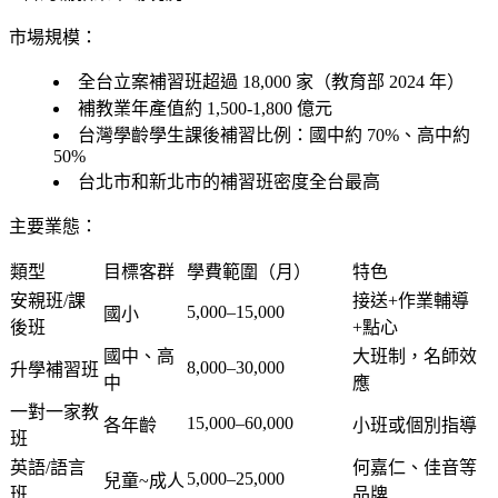
市場規模：
全台立案補習班超過 18,000 家（教育部 2024 年）
補教業年產值約 1,500-1,800 億元
台灣學齡學生課後補習比例：國中約 70%、高中約
50%
台北市和新北市的補習班密度全台最高
主要業態：
類型
目標客群
學費範圍（月）
特色
安親班/課
接送+作業輔導
5,000–15,000
國小
後班
+點心
國中、高
大班制，名師效
8,000–30,000
升學補習班
中
應
一對一家教
15,000–60,000
各年齡
小班或個別指導
班
英語/語言
何嘉仁、佳音等
5,000–25,000
兒童~成人
班
品牌