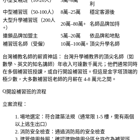
小型安親班（10-20人）
3萬–8萬
利
中型補習班（50-100人）
8萬–25萬
穩定客源後
大型升學補習班（200人
20萬–80萬+
名師品牌加持
+）
連鎖品牌加盟主
5萬–20萬
依品牌和地點
補習班名師（受僱）
10萬–100萬+
頂尖升學名師
台灣補教名師的薪資神話：
台灣升學補教界的頂尖名師（如
數學、英文的知名講師）年收入可達數千萬元；他們通常同時
在多個補習班授課，或自行開設補習班。但這是金字塔頂端的
極少數，大多數補習班老師的月薪在 4-8 萬元之間。
開設補習班的流程
立案流程：
場地選定
：符合建築法規（通常限 1-5 樓，需有兩個
以上逃生出口）
消防安全檢查
：通過消防局的安全檢查
建管使用執照
：確認建物使用分區允許作為補習班