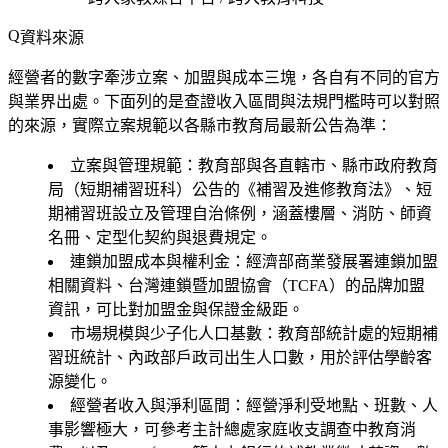
資料來源
經營者的數字牽涉立案、加盟與成本三塊，各自有不同的官方
與業界出處。下面列的是查證收入區間與法規門檻時可以對照
的來源，實際立案規範以各縣市教育局最新公告為準：
立案與管理規範
：教育部與各直轄市、縣市政府教育
局（短期補習班科）公告的《補習及進修教育法》、短
期補習班設立及管理自治條例，涵蓋樓層、消防、師資
名冊、定型化契約與退費規定。
連鎖加盟成本與權利金
：經濟部商業發展署連鎖加盟
相關資料、台灣連鎖暨加盟協會（TCFA）的品牌加盟
資訊，可比對加盟金與保證金級距。
市場規模與少子化人口基數
：教育部統計處的短期補
習班統計、內政部戶政司出生人口數，用於評估學齡客
源變化。
經營者收入與淨利區間
：經營淨利受地點、班數、人
事影響極大，可參考主計總處家庭收支調查中教育消