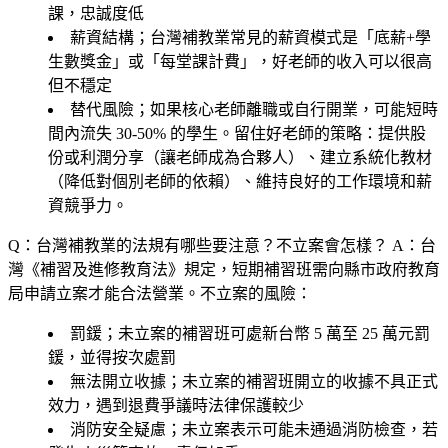
課，忠誠度低
薪資結構；台灣補教業常見的薪資模式是「底薪+學
生數獎金」或「每堂課計費」，好老師的收入可以很高
但不穩定
替代風險；如果核心老師離職或自行開業，可能短時
間內流失 30-50% 的學生。留住好老師的策略：提供股
份或利潤分享（讓老師成為合夥人）、建立系統化教材
（降低對個別老師的依賴）、維持良好的工作環境和薪
資競爭力。
Q：台灣補教業的法規有哪些要注意？不立案會怎樣？
A：台
灣《補習及進修教育法》規定，短期補習班需向縣市政府教育
局申請立案才能合法營業。不立案的風險：
罰鍰；未立案的補習班可處新台幣 5 萬至 25 萬元罰
鍰，並得按次處罰
無法開立收據；未立案的補習班開立的收據不具正式
效力，遇到退費爭議時法律保護較少
消防安全疑慮；未立案表示可能未通過消防檢查，若