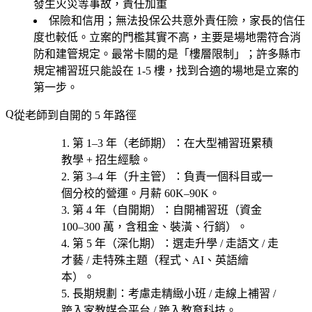
發生火災等事故，責任加重
保險和信用；無法投保公共意外責任險，家長的信任
度也較低。立案的門檻其實不高，主要是場地需符合消
防和建管規定。最常卡關的是「樓層限制」；許多縣市
規定補習班只能設在 1-5 樓，找到合適的場地是立案的
第一步。
從老師到自開的 5 年路徑
第 1–3 年（老師期）
：在大型補習班累積
教學 + 招生經驗。
第 3–4 年（升主管）
：負責一個科目或一
個分校的營運。月薪 60K–90K。
第 4 年（自開期）
：自開補習班（資金
100–300 萬，含租金、裝潢、行銷）。
第 5 年（深化期）
：選
走升學 / 走語文 / 走
才藝 / 走特殊主題（程式、AI、英語繪
本）
。
長期規劃
：考慮
走精緻小班 / 走線上補習 /
跨入家教媒合平台 / 跨入教育科技
。