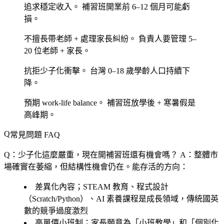
追求穩定收入。
補習班開業前 6–12 個月可能虧
損。
不擅長帶老師 + 處理家長糾紛。
負責人要管理 5–
20 位老師 + 家長。
抗拒少子化衝擊。
台灣 0–18 歲學齡人口持續下
降。
預期 work-life balance。
補習班放學後 + 寒暑假是
高峰期。
常見問題 FAQ
Q：少子化這麼嚴重，現在開補習班還有機會嗎？
A：整體市
場確實在萎縮，但結構性機會仍在。能存活的方向：
差異化內容；STEAM 教育、程式設計
（Scratch/Python）、AI 素養課程是成長領域，傳統國英
數的競爭過度激烈
高單價小班制；家長願意為「小班教學」和「個別化