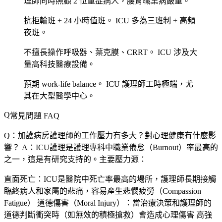
理師同時照顧 2 位重症病人，腰背職業病嚴重。
抗拒輪班 + 24 小時值班。
ICU 多為三班制 + 高頻
夜班。
不擅長操作呼吸器、葉克膜、CRRT。
ICU 涉及大
量高科技醫療設備。
預期 work-life balance。
ICU 護理師工時極端，尤
其在大型醫學中心。
常見問題 FAQ
Q：加護病房護理師的工作壓力有多大？對心理健康有什麼影
響？
A：ICU護理是護理專科中職業倦怠（Burnout）率最高的
之一，這是有研究支持的。主要壓力源：
直面死亡
：ICU是醫院中死亡率最高的場所，護理師長期接觸
臨終病人和家屬的悲痛，容易產生悲憫疲勞（Compassion
Fatigue）
道德傷害（Moral Injury）
：當治療決策和護理師的
道德判斷衝突時（如無效的積極搶救）會造成心理傷害
高強