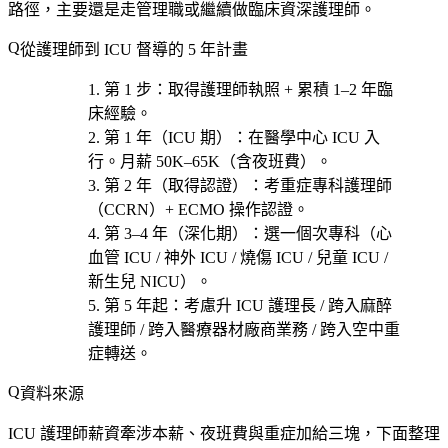
路徑，主要還是走管理職或繼續做臨床資深護理師。
從護理師到 ICU 督導的 5 年計畫
第 1 步
：取得護理師執照 + 累積 1–2 年臨
床經驗。
第 1 年（ICU 期）
：在醫學中心 ICU 入
行。月薪 50K–65K（含夜班費）。
第 2 年（取得認證）
：考
重症專科護理師
（CCRN）+ ECMO 操作認證
。
第 3–4 年（深化期）
：選一個次專科（
心
血管 ICU / 神外 ICU / 燒傷 ICU / 兒童 ICU /
新生兒 NICU
）。
第 5 年起
：考慮
升 ICU 護理長 / 跨入麻醉
護理師 / 跨入醫療器材廠商業務 / 跨入空中重
症轉送
。
資料來源
ICU 護理師薪資牽涉本薪、夜班費與重症加給三塊，下面整理