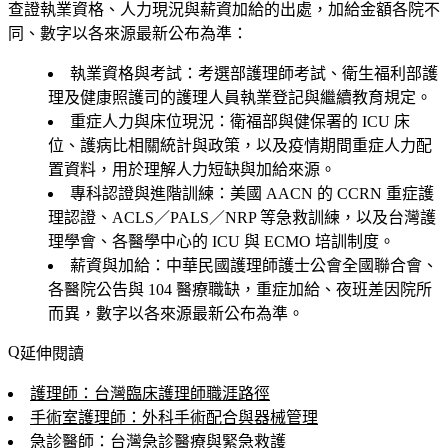
查證執業資格、人力現況與薪資加給的出處，加給金額各院不
同、數字以各來源最新公布為準：
執業資格與考試
：考選部護理師考試、衛生福利部護
理及健康照護司的護理人員執業登記與繼續教育規定。
重症人力與床位現況
：衛福部與健保署的 ICU 床
位、護病比相關統計與政策，以及疫情期間重症人力配
置資料，用於理解人力短缺與加給來源。
專科認證與進階訓練
：美國 AACN 的 CCRN 重症護
理認證、ACLS／PALS／NRP 等急救訓練，以及台灣護
理學會、各醫學中心的 ICU 與 ECMO 培訓制度。
薪資與加給
：中華民國護理師護士公會全國聯合會、
各醫院公告與 104 醫療職缺，重症加給、夜班差因院所
而異，數字以各來源最新公布為準。
延伸閱讀
護理師：台灣臨床護理師職涯路徑
手術室護理師：外科手術配合與器械管理
急診醫師：台灣急診醫療與緊急救護