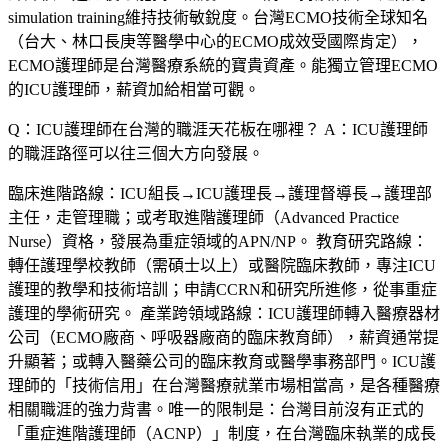
simulation training維持技術敏銳度。台灣ECMO技術全球知名
（台大、林口長庚等醫學中心的ECMO成效受國際肯定），
ECMO護理師是台灣醫療系統的寶貴資產。能獨立管理ECMO
的ICU護理師，薪資加給相當可觀。
Q：ICU護理師在台灣的職涯天花板在哪裡？
A：ICU護理師
的職涯路徑可以往三個大方向發展。
臨床進階路線
：ICU組長→ICU護理長→護理督導長→護理部
主任，走管理職；或考取進階護理師（Advanced Practice
Nurse）資格，發展為重症領域的APN/NP。
教育研究路線
：
轉任護理學校教師（需碩士以上）或醫院臨床教師，專注ICU
護理的教學和技術培訓；申請CCRN和研究所進修，從事重症
護理的學術研究。
產業跨領域路線
：ICU護理師轉入醫療器材
公司（ECMO廠商、呼吸器廠商的臨床教育師），薪資通常提
升顯著；或轉入醫藥公司的臨床教育或醫學事務部門。ICU護
理師的「技術信用」在台灣醫療就業市場相當高，是各種醫療
相關職涯的強力背書。唯一的限制是：台灣目前沒有正式的
「重症進階護理師（ACNP）」制度，在台灣臨床執業的成長