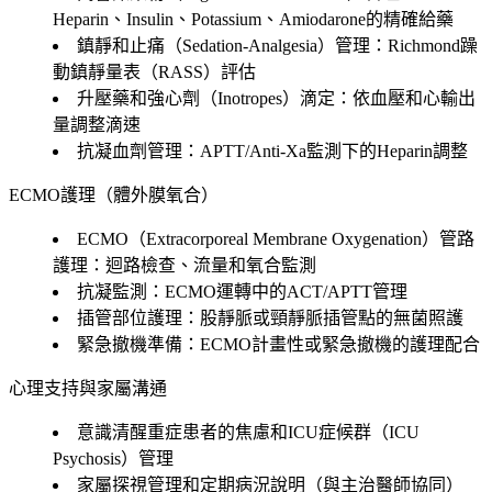
Heparin、Insulin、Potassium、Amiodarone的精確給藥
鎮靜和止痛（Sedation-Analgesia）管理：Richmond躁
動鎮靜量表（RASS）評估
升壓藥和強心劑（Inotropes）滴定：依血壓和心輸出
量調整滴速
抗凝血劑管理：APTT/Anti-Xa監測下的Heparin調整
ECMO護理（體外膜氧合）
ECMO（Extracorporeal Membrane Oxygenation）管路
護理：迴路檢查、流量和氧合監測
抗凝監測：ECMO運轉中的ACT/APTT管理
插管部位護理：股靜脈或頸靜脈插管點的無菌照護
緊急撤機準備：ECMO計畫性或緊急撤機的護理配合
心理支持與家屬溝通
意識清醒重症患者的焦慮和ICU症候群（ICU
Psychosis）管理
家屬探視管理和定期病況說明（與主治醫師協同）