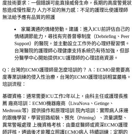
度技術要求
：一個錯誤可能直接威脅生命，長期的高度警覺狀
態造成慢性壓力
人力不足的無力感
：不足的護理比使護理師
無法給予應有品質的照護
家屬溝通的情緒勞動。建議：進入ICU前評估自己的
情緒調節能力，尋找有完善督導制度（Debriefing、Peer
Support）的醫院，並主動設立工作外的心理紓壓習慣。
台灣醫院的護理師心理健康支持系統仍有待加強，但部
分醫學中心開始提供ICU護理師的心理諮商資源。
Q：台灣的ECMO護理師是怎麼培訓的？
A：ECMO是需要高
度專業訓練的侵入性治療，台灣的ECMO護理培訓相當嚴格。
培訓流程：
基礎資格
：通常需要ICU工作2年以上，由科主任或護理長推
薦
廠商培訓
：ECMO機器廠商（LivaNova、Getinge、
Medtronic等）提供操作和原理培訓
院內培訓
：實際病人床邊
的跟機學習，學習迴路組裝、預充（Priming）、流量調整、
異常警報處理
上機資格考核
：由重症醫師或資深ECMO護理
師評核，通過後才能獨立照護ECMO病人
持續訓練
：定期的