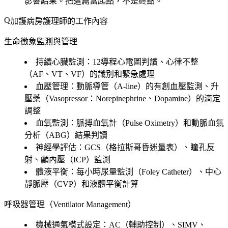
影響結果。把這篇當起點，不是終點。
加護病房護理師的工作內容
生命徵象監測與管理
持續心臟監測：12導程心電圖判讀、心律不整
（AF、VT、VF）的識別和緊急處理
血壓管理：動脈導管（A-line）的有創血壓監測、升
壓藥（Vasopressor：Norepinephrine、Dopamine）的滴定
調整
血氧監測：脈搏血氧計（Pulse Oximetry）和動脈血氣
分析（ABG）結果判讀
神經學評估：GCS（格拉斯哥昏迷量表）、瞳孔反
射、顱內壓（ICP）監測
體液平衡：每小時尿量監測（Foley Catheter）、中心
靜脈壓（CVP）和液體平衡計算
呼吸器管理（Ventilator Management）
機械通氣模式設定：AC（輔助控制）、SIMV、