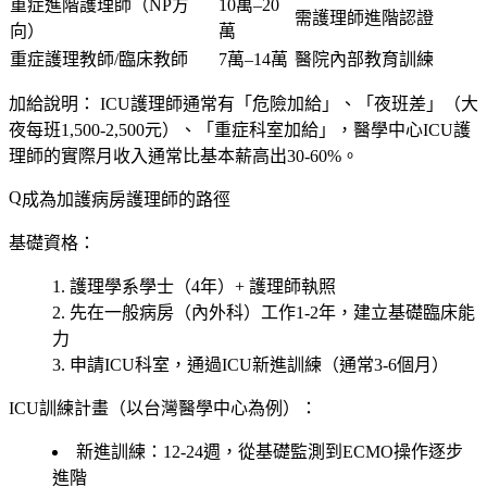
重症進階護理師（NP方
10萬–20
需護理師進階認證
向）
萬
重症護理教師/臨床教師
7萬–14萬
醫院內部教育訓練
加給說明：
ICU護理師通常有「危險加給」、「夜班差」（大
夜每班1,500-2,500元）、「重症科室加給」，醫學中心ICU護
理師的實際月收入通常比基本薪高出30-60%。
成為加護病房護理師的路徑
基礎資格：
護理學系學士（4年）+ 護理師執照
先在一般病房（內外科）工作1-2年，建立基礎臨床能
力
申請ICU科室，通過ICU新進訓練（通常3-6個月）
ICU訓練計畫（以台灣醫學中心為例）：
新進訓練：12-24週，從基礎監測到ECMO操作逐步
進階