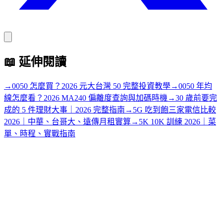
📖
延伸閱讀
→
0050 怎麼買？2026 元大台灣 50 完整投資教學
→
0050 年均
線怎麼看？2026 MA240 偏離度查詢與加碼時機
→
30 歲前要完
成的 5 件理財大事｜2026 完整指南
→
5G 吃到飽三家電信比較
2026｜中華、台哥大、遠傳月租實算
→
5K 10K 訓練 2026｜菜
單、時程、實戰指南