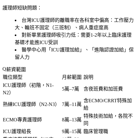
護理師短缺問題：
台灣ICU護理師的離職率在各科室中偏高：工作壓力
大、輪班不固定（三班制）、病人重症度高
對新畢業護理師吸引力低：需要1-2年以上臨床護理
基礎才能進ICU受訓
醫學中心用「ICU護理加給」、「進階認證加給」保
留人力
薪資範圍
職位類型
月薪範圍
說明
ICU護理師（初階，N1-
5萬–7萬
含夜班費和加班費
N2）
含ECMO/CRRT特殊加
熟練ICU護理師（N2-N3）
7萬–11萬
給
特殊技術加給，各院不
ECMO專責護理師
8萬–13萬
同
ICU護理組長
9萬–15萬
臨床管理職