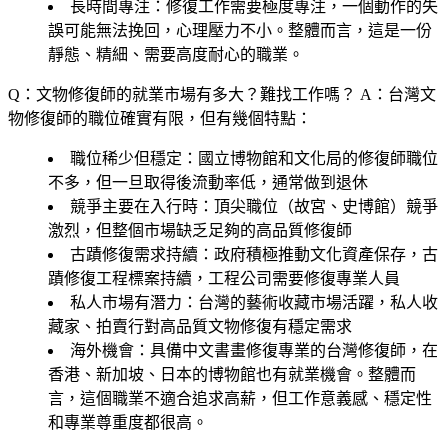
長時間專注
：修復工作需要極度專注，一個動作的失
誤可能無法挽回，心理壓力不小。整體而言，這是一份
靜態、精細、需要高度耐心的職業。
Q：文物修復師的就業市場有多大？難找工作嗎？
A：台灣文
物修復師的職位確實有限，但有幾個特點：
職位稀少但穩定
：國立博物館和文化局的修復師職位
不多，但一旦取得後流動率低，通常做到退休
競爭主要在入行時
：頂尖職位（故宮、史博館）競爭
激烈，但整個市場缺乏足夠的高品質修復師
古蹟修復需求持續
：政府積極推動文化資產保存，古
蹟修復工程標案持續，工程公司需要修復專業人員
私人市場有潛力
：台灣的藝術收藏市場活躍，私人收
藏家、拍賣行對高品質文物修復有穩定需求
海外機會
：具備中文書畫修復專業的台灣修復師，在
香港、新加坡、日本的博物館也有就業機會。整體而
言，這個職業不適合追求高薪，但工作意義感、穩定性
和專業尊重度都很高。