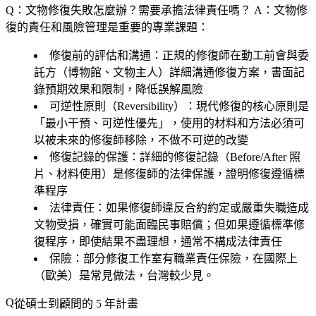
Q：文物修復失敗怎麼辦？需要承擔法律責任嗎？
A：文物修
復的責任和風險管理是重要的專業課題：
修復前的評估和溝通
：正規的修復師在動工前會與委
託方（博物館、文物主人）詳細溝通修復方案，書面記
錄預期效果和限制，降低誤解風險
可逆性原則（Reversibility）
：現代修復的核心原則是
「最小干預、可逆性優先」，使用的材料和方法必須可
以被未來的修復師移除，不做不可逆的改變
修復記錄的保護
：詳細的修復記錄（Before/After 照
片、材料使用）是修復師的法律保護，證明修復遵循標
準程序
法律責任
：如果修復師違反合約約定或嚴重失職造成
文物受損，確實可能面臨民事賠償；但如果遵循標準修
復程序，即使結果不盡理想，通常不構成法律責任
保險
：部分修復工作室有職業責任保險，在國際上
（歐美）是常見做法，台灣較少見。
從碩士到顧問的 5 年計畫