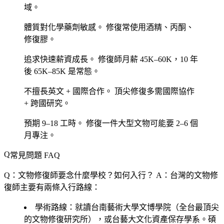
域。
體質對化學藥劑敏感。
修復常使用酒精、丙酮、
修復膠。
追求快速薪資成長。
修復師月薪 45K–60K，10 年
後 65K–85K 是常態。
不擅長英文 + 國際合作。
頂尖修復多需國際協作
+ 跨國研究。
預期 9–18 工時。
修復一件大型文物可能要 2–6 個
月專注。
常見問題 FAQ
Q：文物修復師要念什麼學校？如何入行？
A：台灣的文物修
復師主要有兩條入行路線：
學術路線
：就讀台南藝術大學文博學院（全台最頂尖
的文物修復研究所），或台藝大文化資產保存學系。碩