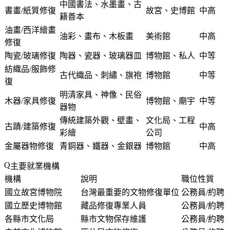
中國書法、水墨畫、古
書畫/紙質修復
故宮、史博館
中高
籍善本
油畫/西洋繪畫
油彩、畫布、木板畫
美術館
中高
修復
陶瓷/玻璃修復
陶器、瓷器、玻璃器皿
博物館、私人
中等
紡織品/服飾修
古代織品、刺繡、旗袍
博物館
中等
復
明清家具、神像、民俗
木器/家具修復
博物館、廟宇
中等
器物
傳統建築外觀、壁畫、
文化局、工程
古蹟/建築修復
中高
彩繪
公司
金屬器物修復
青銅器、鐵器、金銀器
博物館
中高
主要就業機構
機構
說明
職位性質
國立故宮博物院
台灣最重要的文物修復單位
公務員/約聘
國立歷史博物館
藏品修復專業人員
公務員/約聘
各縣市文化局
縣市文物保存維護
公務員/約聘