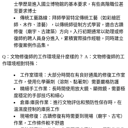
士學歷是進入國立博物館的基本要求，有些高階職位甚
至要求博士
傳統工藝路線
：拜師學習特定傳統工藝（如彩繪匠
師、木作、漆藝），以傳統師徒制方式學習，適合古蹟
修復（廟宇、古建築）方向。入行初期通常以助理或修
復師約聘人員身分進入，累積實際操作經驗，同時建立
修復案例作品集。
Q：文物修復師的工作環境是什麼樣的？
A：文物修復師的工
作環境相對特殊：
工作室環境
：大部分時間在有良好通風的修復工作室
工作，使用化學藥劑（溶劑、黏著劑）需要嚴格防護
精細手工作業
：長時間使用放大鏡、顯微鏡，需要極
度穩定的手部技巧和細心
倉庫/庫房作業
：進行文物評估和預防性保存時，在
溫濕度控制的庫房工作
現場修復
：古蹟修復有時需要到現場（廟宇、古宅）
作業，工作條件較不舒適