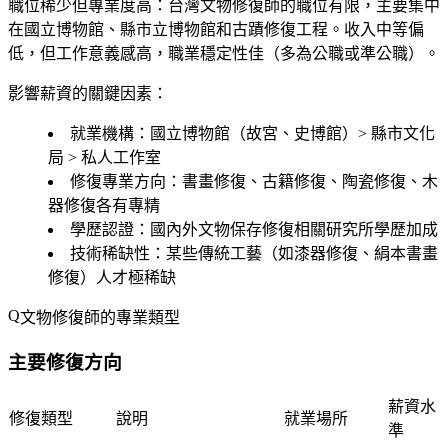
職位稀少但專業度高
：台灣文物修復師的職位有限，主要集中
在國立博物館、縣市立博物館和古蹟修復工程。收入中等偏
低，但工作意義感高，職業穩定性佳（多為公職或準公職）。
影響薪資的關鍵因素：
就業機構
：國立博物館（故宮、史博館）> 縣市文化
局 > 私人工作室
修復專業方向
：書畫修復、古籍修復、陶瓷修復、木
器修復各有專精
學歷認證
：國內外文物保存修復相關研究所學歷加成
技術稀缺性
：某些傳統工藝（如漆器修復、絹本書畫
修復）人才極稀缺
文物修復師的專業類型
主要修復方向
薪資水
修復類型
說明
就業場所
準