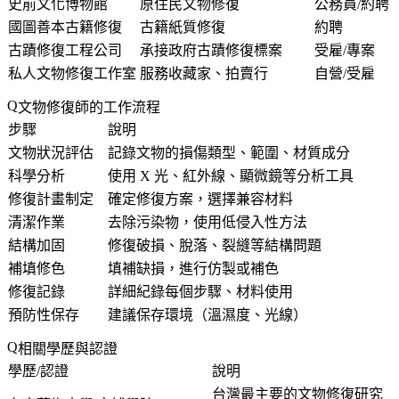
史前文化博物館
原住民文物修復
公務員/約聘
國圖善本古籍修復
古籍紙質修復
約聘
古蹟修復工程公司
承接政府古蹟修復標案
受雇/專案
私人文物修復工作室
服務收藏家、拍賣行
自營/受雇
文物修復師的工作流程
步驟
說明
文物狀況評估
記錄文物的損傷類型、範圍、材質成分
科學分析
使用 X 光、紅外線、顯微鏡等分析工具
修復計畫制定
確定修復方案，選擇兼容材料
清潔作業
去除污染物，使用低侵入性方法
結構加固
修復破損、脫落、裂縫等結構問題
補填修色
填補缺損，進行仿製或補色
修復記錄
詳細紀錄每個步驟、材料使用
預防性保存
建議保存環境（溫濕度、光線）
相關學歷與認證
學歷/認證
說明
台灣最主要的文物修復研究