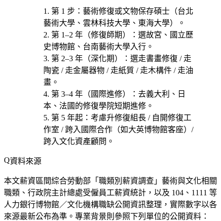
第 1 步
：藝術修復或文物保存碩士（台北
藝術大學、雲林科技大學、東海大學）。
第 1–2 年（修復師期）
：選
故宮、國立歷
史博物館、台南藝術大學
入行。
第 2–3 年（深化期）
：選
走書畫修復 / 走
陶瓷 / 走金屬器物 / 走紙質 / 走木構件 / 走油
畫
。
第 3–4 年（國際進修）
：去義大利、日
本、法國的修復學院短期進修。
第 5 年起
：考慮
升修復組長 / 自開修復工
作室 / 跨入國際合作（如大英博物館客座）/
跨入文化資產顧問
。
資料來源
本文薪資區間綜合勞動部「職類別薪資調查」藝術與文化相關
職類、行政院主計總處受僱員工薪資統計，以及 104、1111 等
人力銀行博物館／文化機構職缺公開資訊整理，實際數字以各
來源最新公布為準。專業背景則參照下列單位的公開資料：