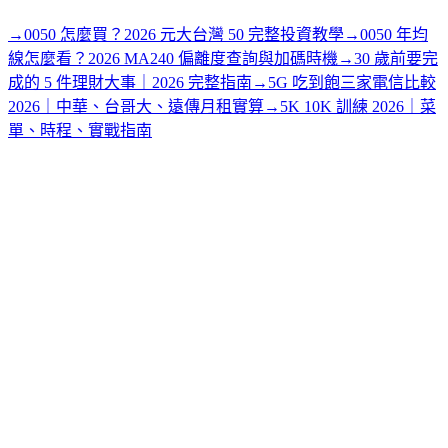
→
0050 怎麼買？2026 元大台灣 50 完整投資教學
→
0050 年均
線怎麼看？2026 MA240 偏離度查詢與加碼時機
→
30 歲前要完
成的 5 件理財大事｜2026 完整指南
→
5G 吃到飽三家電信比較
2026｜中華、台哥大、遠傳月租實算
→
5K 10K 訓練 2026｜菜
單、時程、實戰指南