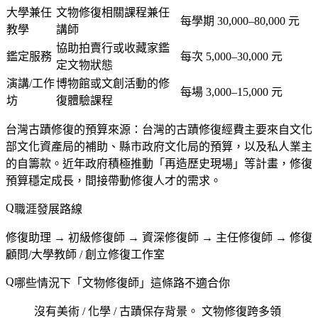
大學兼任
文物修復相關課程兼任
每學期 30,000–80,000 元
教學
講師
協助拍賣行或收藏家鑑
鑑定服務
每次 5,000–30,000 元
定文物狀態
演講/工作
博物館或文創活動的修
每場 3,000–15,000 元
坊
復體驗課程
台灣古蹟修復的預算來源
：台灣的古蹟修復經費主要來自文化
部文化資產局的補助、縣市政府文化局的預算，以及私人業主
的自籌款。近年政府積極推動「再造歷史現場」等計畫，修復
預算穩定成長，間接帶動修復人才的需求。
職涯發展路線
修復助理 → 初級修復師 → 資深修復師 → 主任修復師 → 修復
顧問/大學教師 / 創立修復工作室
哪些情況下「文物修復師」這條路不適合你
沒有美術 / 化學 / 古蹟保存背景。
文物修復跨多領