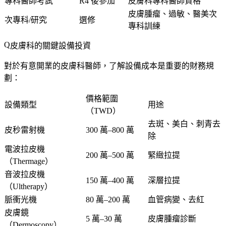
專科醫師考試
R4 後參加
皮膚科專科醫師資格
皮膚腫瘤、過敏、醫美次
次專科/研究
選修
專科訓練
皮膚科的關鍵設備投資
對於有意開業的皮膚科醫師，了解設備成本是重要的財務規
劃：
價格範圍
設備類型
用途
（TWD）
去斑、美白、刺青去
皮秒雷射機
300 萬–800 萬
除
電波拉皮機
200 萬–500 萬
緊緻拉提
（Thermage）
音波拉皮機
150 萬–400 萬
深層拉提
（Ultherapy）
脈衝光機
80 萬–200 萬
血管病變、去紅
皮膚鏡
5 萬–30 萬
皮膚腫瘤診斷
（Dermoscopy）