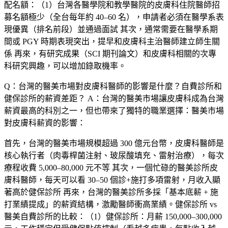
配名額：（1）台灣各醫學院和教學醫院的皮膚科住院醫師招
募名額極少（全台每年約 40–60 名），申請者必須在醫學系表
現優異（排名前段）並通過面試 其次，通常需要在醫學系期
間或 PGY 時期表現突出，提早和皮膚科主治醫師建立師生關
係 再來，有研究成果（SCI 期刊論文）和皮膚科相關的次專
科研究興趣，可以增加錄取機率。
Q：台灣的醫美市場對皮膚科醫師的影響是什麼？自費診所和
健保診所的薪資差距？
A：台灣的醫美市場讓皮膚科成為台灣
薪資最高的科別之一，但也帶來了獨特的職業選擇：醫美市場
對皮膚科薪資的影響：
首先，台灣的醫美市場規模超過 300 億元台幣，皮膚科醫師是
核心執行者（肉毒桿菌注射、玻尿酸填充、雷射治療），每次
療程收費 5,000–80,000 元不等 其次，一個忙碌的醫美診所皮
膚科醫師，每天可以看 30–50 個診+施打多項雷射，月收入顯
著高於健保診所 再來，台灣的醫美診所多採「基本底薪 + 施
打業績提成」的薪資結構，激勵醫師衝高業績。健保診所 vs
醫美自費診所的比較：（1）
健保診所
：月薪 150,000–300,000