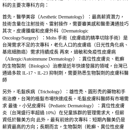
科的主要次專科方向：
首先，
醫學美容（Aesthetic Dermatology）
：最高薪資潛力，
技術含量在注射技術、雷射操作，需要審美感和醫患溝通技巧
其次，
皮膚腫瘤和皮膚外科（Dermatologic
Oncology/Surgery）
：Mohs 手術（皮膚癌的精準切除手術）是
台灣需求不足的次專科，老化人口的皮膚癌（日光性角化病、
基底細胞癌）需求持續成長 再來，
過敏和免疫性皮膚病
（Allergic/Autoimmune Dermatology）
：異位性皮膚炎、乾癬
的生物製劑（Biologics）治療是近年快速發展的領域，台灣已
通過多款 IL-17、IL-23 抑制劑，需要熟悉生物製劑的皮膚科醫
師
另外，
毛髮疾病（Trichology）
：雄性禿、圓形禿的藥物和手
術治療，台灣的植髮市場快速成長，毛髮皮膚科醫師有市場需
求 最後，
小兒皮膚科（Pediatric Dermatology）
：異位性皮膚
炎（台灣盛行率超過 10%）在兒童族群的管理需求大，但薪
資低於醫美方向 此外，最有前途的次專科：短期內醫美仍是
薪資最高的方向；長期而言，生物製劑（乾癬、異位性皮膚