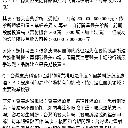
元，工作穩定但受健保點值控制（看越多病患，每點收入越
低）
其次，
醫美自費診所（受僱）
：月薪 200,000–600,000 元，依
診所規模和個人業績差異大 再來，
自行開業醫美診所
：前期
設備投資高（雷射機台 300 萬–1,000 萬，加上裝潢），但成功
的診所院長月收入可達 500,000–2,000,000 元
另外，選擇考量：很多皮膚科醫師的路徑是先在醫院或診所建
立技術聲譽，再轉戰醫美市場；但需要注意醫美市場的行銷競
爭激烈，品牌建立是長期投資。
Q：台灣皮膚科醫師面對的職業挑戰是什麼？醫美糾紛怎麼處
理？
A：皮膚科的高薪伴隨特有的挑戰，特別是在醫美領域：
主要職業挑戰：
首先，
醫美糾紛風險
：醫美治療是「選擇性治療」，患者期待
高，若結果不如預期（如肉毒注射眼瞼下垂、玻尿酸填充不
均）容易發生糾紛；台灣的醫美糾紛（醫療訴訟或衛福部申
訴）每年超過數百件 其次，
執照和合規問題
：台灣規定雷射