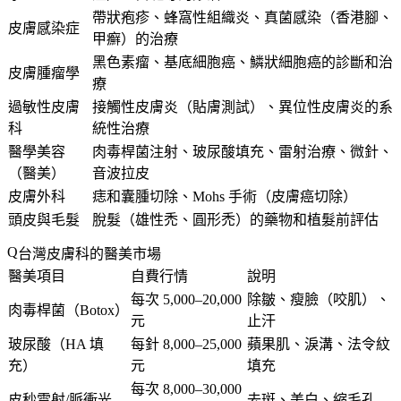
帶狀疱疹、蜂窩性組織炎、真菌感染（香港腳、
皮膚感染症
甲癬）的治療
黑色素瘤、基底細胞癌、鱗狀細胞癌的診斷和治
皮膚腫瘤學
療
過敏性皮膚
接觸性皮膚炎（貼膚測試）、異位性皮膚炎的系
科
統性治療
醫學美容
肉毒桿菌注射、玻尿酸填充、雷射治療、微針、
（醫美）
音波拉皮
皮膚外科
痣和囊腫切除、Mohs 手術（皮膚癌切除）
頭皮與毛髮
脫髮（雄性禿、圓形禿）的藥物和植髮前評估
台灣皮膚科的醫美市場
醫美項目
自費行情
說明
每次 5,000–20,000
除皺、瘦臉（咬肌）、
肉毒桿菌（Botox）
元
止汗
玻尿酸（HA 填
每針 8,000–25,000
蘋果肌、淚溝、法令紋
充）
元
填充
每次 8,000–30,000
皮秒雷射/脈衝光
去斑、美白、縮毛孔