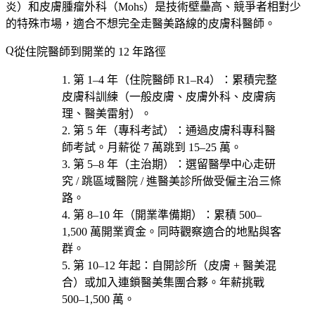
炎）和皮膚腫瘤外科（Mohs）是技術壁壘高、競爭者相對少
的特殊市場，適合不想完全走醫美路線的皮膚科醫師。
從住院醫師到開業的 12 年路徑
第 1–4 年（住院醫師 R1–R4）
：累積完整
皮膚科訓練（一般皮膚、皮膚外科、皮膚病
理、醫美雷射）。
第 5 年（專科考試）
：通過皮膚科專科醫
師考試。月薪從 7 萬跳到 15–25 萬。
第 5–8 年（主治期）
：選
留醫學中心走研
究 / 跳區域醫院 / 進醫美診所做受僱主治
三條
路。
第 8–10 年（開業準備期）
：累積 500–
1,500 萬開業資金。同時觀察適合的地點與客
群。
第 10–12 年起
：自開診所（皮膚 + 醫美混
合）或加入連鎖醫美集團合夥。年薪挑戰
500–1,500 萬。