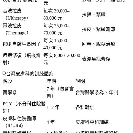
元
音波拉皮
每次 30,000–
拉提、緊緻
（Ultherapy）
80,000 元
電波拉皮
每次 25,000–
拉皮、緊緻輪廓
（Thermage）
70,000 元
每次 15,000–
PRP 自體生長因子
回春、脫髮治療
40,000 元
痘疤修復（飛梭雷
每次 8,000–20,000
表淺痘疤修復
射）
元
台灣皮膚科的訓練體系
階段
年期
說明
7 年（包含實
醫學系
台灣醫學系為 7 年制
習）
PGY（不分科住院醫
1–2 年
各科輪訓
師）
皮膚科住院醫師
4 年
皮膚科專科訓練
（R1–R4）