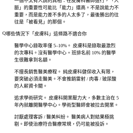
一個不太有人說的真相：在皮膚科醫師這行，「人
脈」的重要性可能比「能力」還高。不是說能力不
重要，而是能力差不多的人太多了，最後勝出的往
往是「被看見」的那個。
哪些情況下「皮膚科」這條路不適合你
醫學中心錄取率僅 5–10%。
皮膚科是錄取最激烈
的次專科。沒有醫學中心 + 班排名前 10% 的醫學
生很難拿到名額。
不擅長銷售醫美療程。
純皮膚科健保收入有限，
要突破必須走醫美。不會推銷雷射 / 肉毒 / 玻尿酸
的人薪資卡關。
追求學術研究。
皮膚科開業壓力大，多數主治在 5
年內就離開醫學中心。學術型醫師會被拉去開業。
討厭處理客訴 / 醫美糾紛。
醫美病人對結果極挑
剔。即使治療符合醫療常規，仍可能被投訴。