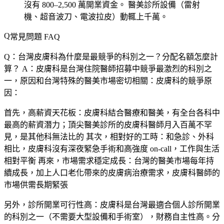
沒有 800–2,500 萬開業資金。
醫美診所設備（雷射
機、超音波刀、電波拉皮）動輒上千萬。
常見問題 FAQ
Q：台灣皮膚科為什麼是最競爭的科別之一？分配名額怎麼計
算？
A：皮膚科是台灣住院醫師招募中競爭最激烈的科別之
一，原因和台灣特殊的醫美市場密切相關：皮膚科的競爭原
因：
首先，
高薪資天花板
：皮膚科結合醫療和醫美，有全台各科中
最高的薪資潛力；頂尖醫美診所的皮膚科醫師月入百萬不罕
見，是其他科無法比的 其次，
相對好的工時
：和急診、外科
相比，皮膚科沒有深夜緊急手術和高強度 on-call，工作與生活
相對平衡 再來，
市場需求穩定成長
：台灣的醫美市場每年持
續成長，加上人口老化帶來的皮膚病治療需求，皮膚科醫師的
市場供需長期緊張
另外，
診所開業可行性高
：皮膚科是台灣最適合個人診所開業
的科別之一（不需要大型設備和手術室），財務自主性高。分