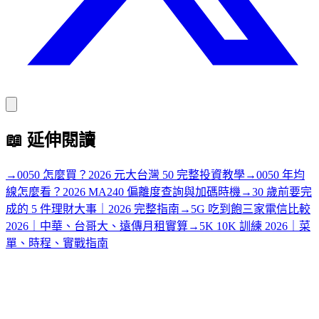
📖
延伸閱讀
→
0050 怎麼買？2026 元大台灣 50 完整投資教學
→
0050 年均
線怎麼看？2026 MA240 偏離度查詢與加碼時機
→
30 歲前要完
成的 5 件理財大事｜2026 完整指南
→
5G 吃到飽三家電信比較
2026｜中華、台哥大、遠傳月租實算
→
5K 10K 訓練 2026｜菜
單、時程、實戰指南