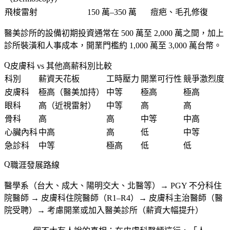
飛梭雷射
150 萬–350 萬
痘疤、毛孔修復
醫美診所的設備初期投資通常在 500 萬至 2,000 萬之間，加上
診所裝潢和人事成本，開業門檻約 1,000 萬至 3,000 萬台幣。
皮膚科 vs 其他高薪科別比較
科別
薪資天花板
工時壓力
開業可行性
競爭激烈度
皮膚科
極高（醫美加持）
中等
極高
極高
眼科
高（近視雷射）
中等
高
高
骨科
高
高
中等
中高
心臟內科
中高
高
低
中等
急診科
中等
極高
低
低
職涯發展路線
醫學系（台大、成大、陽明交大、北醫等）→ PGY 不分科住
院醫師 → 皮膚科住院醫師（R1–R4）→ 皮膚科主治醫師（醫
院受聘）→ 考慮開業或加入醫美診所（薪資大幅提升）