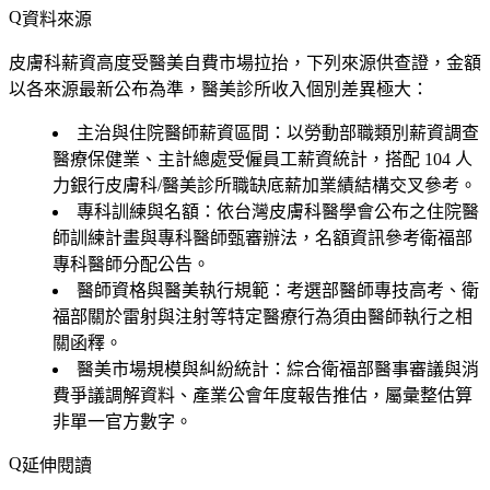
資料來源
皮膚科薪資高度受醫美自費市場拉抬，下列來源供查證，金額
以各來源最新公布為準，醫美診所收入個別差異極大：
主治與住院醫師薪資區間：以勞動部職類別薪資調查
醫療保健業、主計總處受僱員工薪資統計，搭配 104 人
力銀行皮膚科/醫美診所職缺底薪加業績結構交叉參考。
專科訓練與名額：依台灣皮膚科醫學會公布之住院醫
師訓練計畫與專科醫師甄審辦法，名額資訊參考衛福部
專科醫師分配公告。
醫師資格與醫美執行規範：考選部醫師專技高考、衛
福部關於雷射與注射等特定醫療行為須由醫師執行之相
關函釋。
醫美市場規模與糾紛統計：綜合衛福部醫事審議與消
費爭議調解資料、產業公會年度報告推估，屬彙整估算
非單一官方數字。
延伸閱讀