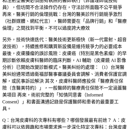
和注射型醫美必須由有執照的醫師執行（非護理師或技術
員），但坊間不合法操作仍存在，守法診所面臨不公平競爭
再來，
醫美行銷的倫理挑戰
：台灣的醫美診所行銷競爭激烈
（社群媒體、網紅代言），醫師需要在「品牌行銷」和「醫療
倫理」之間找到平衡，不可以過度誇大療效
另外，
技術快速迭代
：醫美技術更新極快（新一代雷射、超音
波技術），持續進修和購買新設備是維持競爭力的必要成本
最後，
皮膚腫瘤的誤診風險
：皮膚癌（特別是黑色素瘤）的早
期診斷依賴皮膚科醫師的臨床判斷，AI 輔助（皮膚鏡 AI 影像
分析）已開始改變診斷模式。醫美糾紛的處理：（1）台灣醫
美糾紛通常透過衛福部醫事審議委員會調解、消費者保護官調
解，或民事訴訟解決 其次，皮膚科醫師應投保「醫療責任保
險（含醫美特約）」，一般醫師的醫療責任保險不一定涵蓋醫
美項目 再來，術前完整的「知情同意書（Informed
Consent）」和書面溝通記錄是保護醫師和患者的最重要工
具。
Q：台灣皮膚科的次專科有哪些？哪個發展最有前途？
A：皮
膚科可以依興趣和市場需求進一步深化特定次專科：台灣皮膚