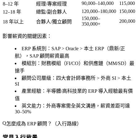
90,000–140,000
115,000
8–12 年
經理/專案經理
120,000–180,000
150,000
12–18 年
總監/副合夥人
150,000–
200,000
18 年以上
合夥人/獨立顧問
350,000+
影響薪資的關鍵因素：
ERP 系統別
：SAP > Oracle > 本土 ERP（鼎新/正
航），SAP 顧問薪資最高
模組別
：財務模組（FI/CO）和供應鏈（MM/SD）最
搶手
顧問公司層級
：四大會計師事務所 > 外商 SI > 本土
SI
產業經驗
：半導體/高科技業的 ERP 導入經驗最有價
值
英文能力
：外商專案需全英文溝通，薪資差距可達
30–50%
怎麼成為 ERP 顧問？（入行路線）
常見入行背景