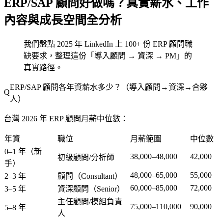
ERP/SAP 顧問好做嗎？真實薪水、工作
內容與成長空間全分析
我們盤點 2025 年 LinkedIn 上 100+ 份 ERP 顧問職
缺要求，整理這份「導入顧問 → 資深 → PM」的
真實路徑。
ERP/SAP 顧問各年資薪水多少？（導入顧問→資深→合夥
人）
台灣 2026 年 ERP 顧問月薪中位數：
年資
職位
月薪範圍
中位數
0–1 年（新
38,000–48,000
42,000
初級顧問/分析師
手）
48,000–65,000
55,000
2–3 年
顧問（Consultant）
60,000–85,000
72,000
3–5 年
資深顧問（Senior）
主任顧問/模組負責
75,000–110,000
90,000
5–8 年
人