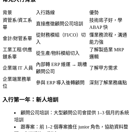
背景
入行路線
優勢
資管系/資工系
技術底子好，學
直接應徵顧問公司培訓
畢
ABAP 快
從財務模組（FI/CO）切
懂業務流程，溝通
會計/財管系畢
入
能力強
工業工程/供應
了解製造業 MRP
從生產/物料模組切入
鏈系畢
邏輯
內部轉 ERP 維運 → 跳槽
企業端 IT 人員
了解甲方需求
顧問公司
企業端業務單
參與 ERP 導入後轉顧問
深刻了解業務痛點
位
入行第一年：新人培訓
顧問公司培訓
：大型顧問公司會提供 1–3 個月的系統
培訓
跟專案
：前 1–2 個專案擔任 junior 角色，協助資料整