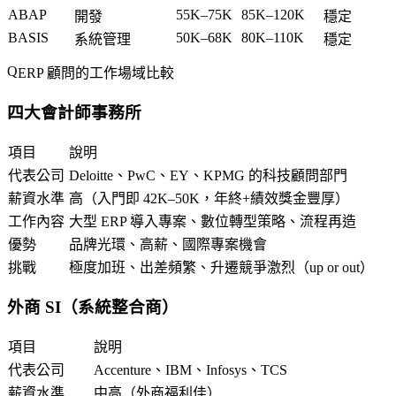
ABAP
55K–75K
85K–120K
開發
穩定
BASIS
50K–68K
80K–110K
系統管理
穩定
ERP 顧問的工作場域比較
四大會計師事務所
項目
說明
代表公司
Deloitte、PwC、EY、KPMG 的科技顧問部門
薪資水準
高（入門即 42K–50K，年終+績效獎金豐厚）
工作內容
大型 ERP 導入專案、數位轉型策略、流程再造
優勢
品牌光環、高薪、國際專案機會
挑戰
極度加班、出差頻繁、升遷競爭激烈（up or out）
外商 SI（系統整合商）
項目
說明
代表公司
Accenture、IBM、Infosys、TCS
薪資水準
中高（外商福利佳）