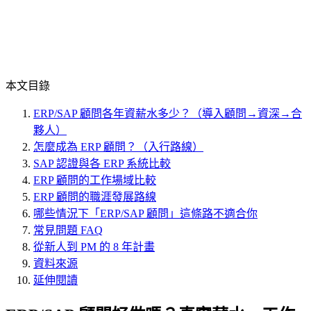
本文目錄
ERP/SAP 顧問各年資薪水多少？（導入顧問→資深→合
夥人）
怎麼成為 ERP 顧問？（入行路線）
SAP 認證與各 ERP 系統比較
ERP 顧問的工作場域比較
ERP 顧問的職涯發展路線
哪些情況下「ERP/SAP 顧問」這條路不適合你
常見問題 FAQ
從新人到 PM 的 8 年計畫
資料來源
延伸閱讀