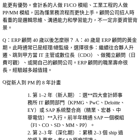
能更有優勢。會計系的人做 FI/CO 模組、工業工程的人做
PP/MM 模組，因為懂業務流程而更快上手。顧問公司招人時
看重的是邏輯思維、溝通能力和學習能力，不一定非要資管背
景。
Q：ERP 顧問 40 歲以後怎麼辦？
A：40 歲是 ERP 顧問的黃金
期。此時通常已是經理/總監級，選擇很多：繼續往合夥人升
遷、跳到甲方當 IT 主管或數位長（CDO）、做獨立顧問（日
費可觀）、或開自己的顧問公司。ERP 顧問的職業壽命很
長，經驗越多越值錢。
從新人到 PM 的 8 年計畫
第 1–2 年（新人期）
：選**四大會計師事
務所 IT 顧問部門（KPMG、PwC、Deloitte、
EY）或 SAP 系統整合商（精業、宏碁、中
華電信）**入行。前半年精通 SAP 一個模組
（FI、CO、SD、MM、PP）。
第 2–3 年（深化期）
：累積 2–3 個 ship 過