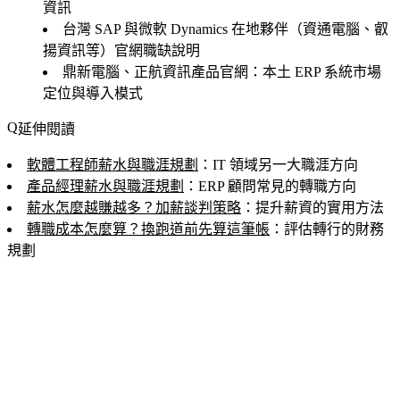
資訊
台灣 SAP 與微軟 Dynamics 在地夥伴（資通電腦、叡
揚資訊等）官網職缺說明
鼎新電腦、正航資訊產品官網：本土 ERP 系統市場
定位與導入模式
延伸閱讀
軟體工程師薪水與職涯規劃
：IT 領域另一大職涯方向
產品經理薪水與職涯規劃
：ERP 顧問常見的轉職方向
薪水怎麼越賺越多？加薪談判策略
：提升薪資的實用方法
轉職成本怎麼算？換跑道前先算這筆帳
：評估轉行的財務
規劃