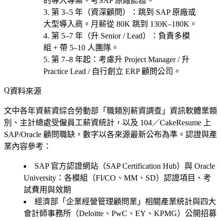
的導入專案。考
SAP 原廠認證
。
第 3–5 年（資深顧問）
：跳到 SAP 原廠或
大型導入商。月薪從 80K 跳到 130K–180K。
第 5–7 年（升 Senior / Lead）
：負責多模
組 + 帶 5–10 人團隊。
第 7–8 年起
：考慮
升 Project Manager / 升
Practice Lead / 自行創立 ERP 顧問公司
。
資料來源
文中各年資薪資綜合勞動部「職類別薪資調查」資訊軟體業類
別、主計總處受僱員工薪資統計，以及 104／CakeResume 上
SAP/Oracle 顧問職缺，數字以各來源最新公布為準。認證與產
業內容參考：
SAP 官方認證網站（SAP Certification Hub）與 Oracle
University：各模組（FI/CO、MM、SD）認證項目、考
試費用與效期
經濟部「企業經營管理顧問業」相關產業統計與四大
會計師事務所（Deloitte、PwC、EY、KPMG）公開招募