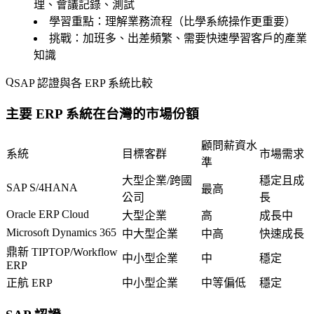
理、會議記錄、測試
學習重點
：理解業務流程（比學系統操作更重要）
挑戰
：加班多、出差頻繁、需要快速學習客戶的產業
知識
SAP 認證與各 ERP 系統比較
主要 ERP 系統在台灣的市場份額
顧問薪資水
系統
目標客群
市場需求
準
大型企業/跨國
穩定且成
SAP S/4HANA
最高
公司
長
Oracle ERP Cloud
大型企業
高
成長中
Microsoft Dynamics 365
中大型企業
中高
快速成長
鼎新 TIPTOP/Workflow
中小型企業
中
穩定
ERP
正航 ERP
中小型企業
中等偏低
穩定