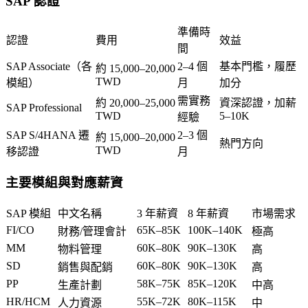
SAP 認證
準備時
認證
費用
效益
間
SAP Associate（各
2–4 個
基本門檻，履歷
約 15,000–20,000
TWD
模組）
月
加分
需實務
約 20,000–25,000
資深認證，加薪
SAP Professional
TWD
5–10K
經驗
SAP S/4HANA 遷
2–3 個
約 15,000–20,000
熱門方向
TWD
移認證
月
主要模組與對應薪資
SAP 模組
中文名稱
3 年薪資
8 年薪資
市場需求
FI/CO
65K–85K
100K–140K
財務/管理會計
極高
MM
60K–80K
90K–130K
物料管理
高
SD
60K–80K
90K–130K
銷售與配銷
高
PP
58K–75K
85K–120K
生產計劃
中高
HR/HCM
55K–72K
80K–115K
人力資源
中