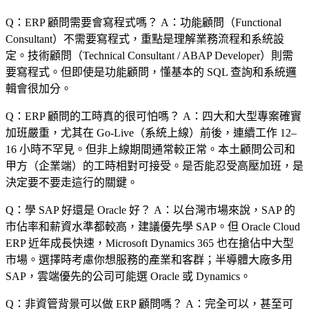
Q：ERP 顧問需要會寫程式嗎？
A：功能顧問（Functional
Consultant）不需要寫程式，重點是理解業務流程和系統設
定。技術顧問（Technical Consultant / ABAP Developer）則需
要寫程式。但即使是功能顧問，懂基本的 SQL 查詢和系統邏
輯會很加分。
Q：ERP 顧問的工時真的很可怕嗎？
A：四大和大型專案確實
加班嚴重，尤其在 Go-Live（系統上線）前後，連續工作 12–
16 小時不罕見。但非上線期間通常較正常。本土顧問公司和
甲方（企業端）的工時相對可接受。是否能忍受高壓加班，是
決定要不要走這行的關鍵。
Q：學 SAP 好還是 Oracle 好？
A：以台灣市場來說，SAP 的
市佔率和薪資水準都較高，建議優先學 SAP。但 Oracle Cloud
ERP 近年成長快速，Microsoft Dynamics 365 也在搶佔中大型
市場。選擇時考慮你想服務的產業和客群；半導體大廠多用
SAP，雲端優先的公司可能選 Oracle 或 Dynamics。
Q：非資管背景可以做 ERP 顧問嗎？
A：完全可以，甚至可