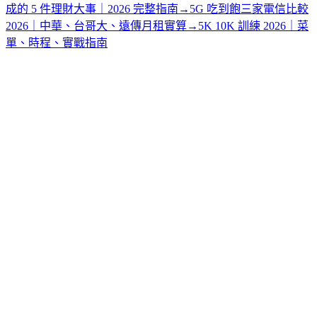
成的 5 件理財大事｜2026 完整指南
→
5G 吃到飽三家電信比較
2026｜中華、台哥大、遠傳月租實算
→
5K 10K 訓練 2026｜菜
單、時程、實戰指南