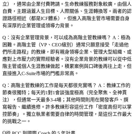
立），通常由企業付費聘請。生命教練服務對象較廣，由個人
自費，主題涵蓋人生目標、人際關係、生涯轉換等。兩者的認
證路徑相近（都是ICF體系），但進入高階主管市場需要自身
有深厚的企業管理或領導力背景。
Q：沒有企業管理背景，可以成為高階主管教練嗎？
A：極為
困難。高階主管（VP、CEO級別）通常只願意接受「走過他
們所走路程」的教練，即有親身領導企業、管理大型組織、或
應對上市壓力的實際經驗者。沒有企業背景的教練可以從中低
階主管或個人生涯教練做起，積累案例與口碑後再往上走，但
直接進入C-Suite市場的門檻非常高。
Q：高階主管教練的工作是每天都很充實嗎？
A：教練工作的
節奏很獨特；每天的1對1會談強度極高（完全聚焦、全神貫
注），但通常一天最多3-4場；其他時間則用在開發客戶、撰
寫報告、繼續進修。許多教練形容這份工作「密度高但可以掌
控節奏」。獨立執業者需要自律的時間管理，是這份工作最大
的挑戰之一。
從 PCC 到國際 Coach 的 5 年計畫