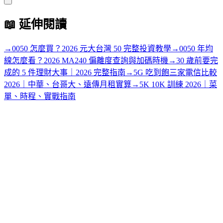
📖
延伸閱讀
→
0050 怎麼買？2026 元大台灣 50 完整投資教學
→
0050 年均
線怎麼看？2026 MA240 偏離度查詢與加碼時機
→
30 歲前要完
成的 5 件理財大事｜2026 完整指南
→
5G 吃到飽三家電信比較
2026｜中華、台哥大、遠傳月租實算
→
5K 10K 訓練 2026｜菜
單、時程、實戰指南