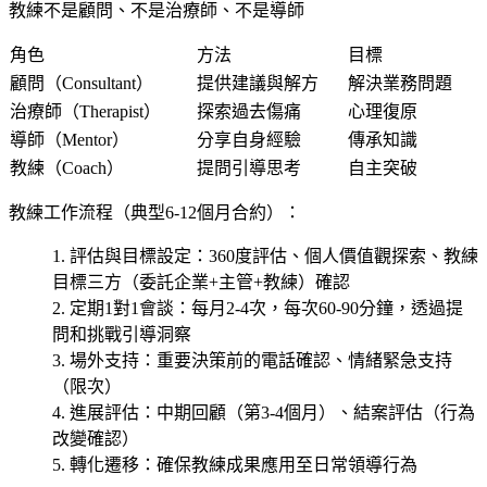
教練不是顧問、不是治療師、不是導師
角色
方法
目標
顧問（Consultant）
提供建議與解方
解決業務問題
治療師（Therapist）
探索過去傷痛
心理復原
導師（Mentor）
分享自身經驗
傳承知識
教練（Coach）
提問引導思考
自主突破
教練工作流程（典型6-12個月合約）：
評估與目標設定
：360度評估、個人價值觀探索、教練
目標三方（委託企業+主管+教練）確認
定期1對1會談
：每月2-4次，每次60-90分鐘，透過提
問和挑戰引導洞察
場外支持
：重要決策前的電話確認、情緒緊急支持
（限次）
進展評估
：中期回顧（第3-4個月）、結案評估（行為
改變確認）
轉化遷移
：確保教練成果應用至日常領導行為