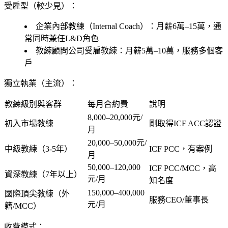
受雇型（較少見）：
企業內部教練（Internal Coach）：月薪6萬–15萬，通
常同時兼任L&D角色
教練顧問公司受雇教練：月薪5萬–10萬，服務多個客
戶
獨立執業（主流）：
教練級別與客群
每月合約費
說明
8,000–20,000元/
初入市場教練
剛取得ICF ACC認證
月
20,000–50,000元/
中級教練（3-5年）
ICF PCC，有案例
月
50,000–120,000
ICF PCC/MCC，高
資深教練（7年以上）
元/月
知名度
150,000–400,000
國際頂尖教練（外
服務CEO/董事長
元/月
籍/MCC）
收費模式：