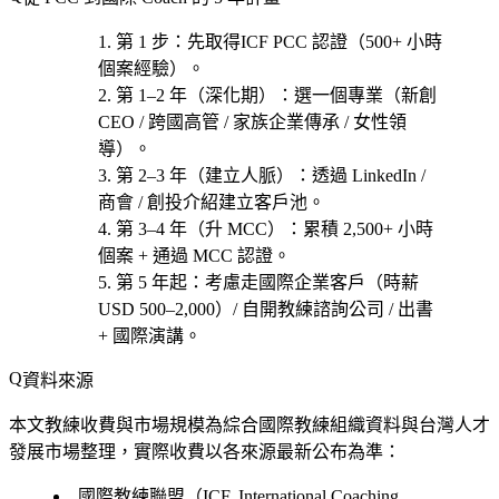
第 1 步
：先取得
ICF PCC 認證
（500+ 小時
個案經驗）。
第 1–2 年（深化期）
：選一個專業（
新創
CEO / 跨國高管 / 家族企業傳承 / 女性領
導
）。
第 2–3 年（建立人脈）
：透過 LinkedIn /
商會 / 創投介紹建立客戶池。
第 3–4 年（升 MCC）
：累積 2,500+ 小時
個案 + 通過 MCC 認證。
第 5 年起
：考慮
走國際企業客戶（時薪
USD 500–2,000）/ 自開教練諮詢公司 / 出書
+ 國際演講
。
資料來源
本文教練收費與市場規模為綜合國際教練組織資料與台灣人才
發展市場整理，實際收費以各來源最新公布為準：
國際教練聯盟（ICF, International Coaching