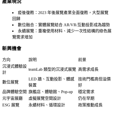
產業現況
疫後復甦
：2023 年後展覽產業全面復甦，大型展覽
回歸
數位融合
：實體展覽結合 AR/VR/互動投影成為趨勢
永續展覽
：重複使用材料、減少一次性結構的綠色展
覽需求增加
新興機會
方向
說明
前景
沉浸式體驗設
teamLab 類型的沉浸式展覽
高需求成長
計
LED 牆、互動投影、體感
技術門檻高但溢價
數位展覽
裝置
好
品牌體驗空間
旗艦店、體驗館、Pop-up
穩定需求
元宇宙展廳
虛擬展覽空間設計
仍在早期
ESG 展覽
永續材料、循環設計
政策推動成長