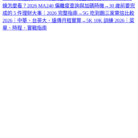
線怎麼看？2026 MA240 偏離度查詢與加碼時機
→
30 歲前要完
成的 5 件理財大事｜2026 完整指南
→
5G 吃到飽三家電信比較
2026｜中華、台哥大、遠傳月租實算
→
5K 10K 訓練 2026｜菜
單、時程、實戰指南