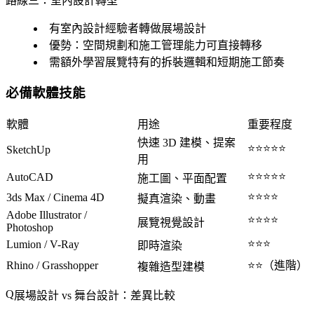
路線三：室內設計轉型
有室內設計經驗者轉做展場設計
優勢：空間規劃和施工管理能力可直接轉移
需額外學習展覽特有的拆裝邏輯和短期施工節奏
必備軟體技能
軟體
用途
重要程度
快速 3D 建模、提案
⭐⭐⭐⭐⭐
SketchUp
用
⭐⭐⭐⭐⭐
AutoCAD
施工圖、平面配置
⭐⭐⭐⭐
3ds Max / Cinema 4D
擬真渲染、動畫
Adobe Illustrator /
⭐⭐⭐⭐
展覽視覺設計
Photoshop
⭐⭐⭐
Lumion / V-Ray
即時渲染
Rhino / Grasshopper
⭐⭐（進階）
複雜造型建模
展場設計 vs 舞台設計：差異比較