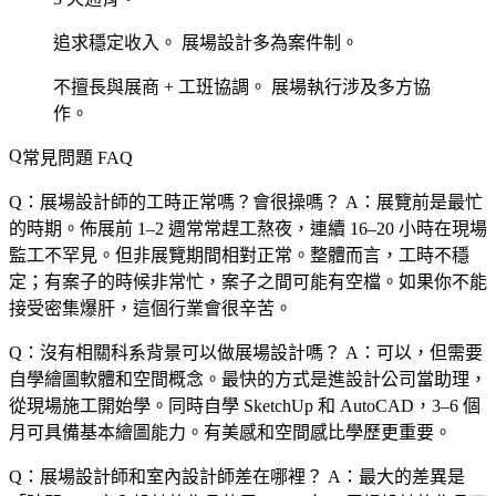
追求穩定收入。
展場設計多為案件制。
不擅長與展商 + 工班協調。
展場執行涉及多方協
作。
常見問題 FAQ
Q：展場設計師的工時正常嗎？會很操嗎？
A：展覽前是最忙
的時期。佈展前 1–2 週常常趕工熬夜，連續 16–20 小時在現場
監工不罕見。但非展覽期間相對正常。整體而言，工時不穩
定；有案子的時候非常忙，案子之間可能有空檔。如果你不能
接受密集爆肝，這個行業會很辛苦。
Q：沒有相關科系背景可以做展場設計嗎？
A：可以，但需要
自學繪圖軟體和空間概念。最快的方式是進設計公司當助理，
從現場施工開始學。同時自學 SketchUp 和 AutoCAD，3–6 個
月可具備基本繪圖能力。有美感和空間感比學歷更重要。
Q：展場設計師和室內設計師差在哪裡？
A：最大的差異是