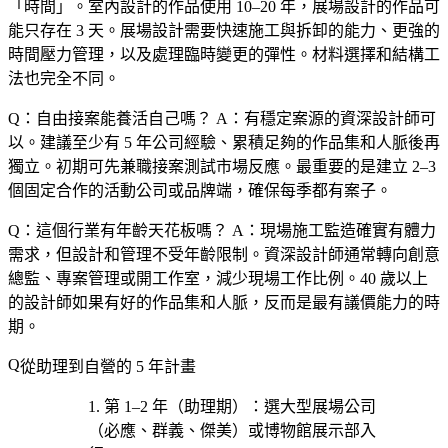
「時間」。室內設計的作品使用 10–20 年，展場設計的作品可
能只存在 3 天。展場設計需要快速施工與拆卸的能力、更強的
時間壓力管理，以及處理臨時變更的彈性。材料選擇和結構工
法也完全不同。
Q：自由接案能養活自己嗎？
A：有穩定案源的資深設計師可
以。建議至少有 5 年公司經驗、累積足夠的作品集和人脈後再
獨立。初期可先兼職接案測試市場反應。最重要的是建立 2–3
個固定合作的活動公司或品牌端，確保每季都有案子。
Q：這個行業有年齡天花板嗎？
A：現場施工監造確實有體力
需求，但設計和管理不受年齡限制。資深設計師通常轉向創意
總監、專案管理或開工作室，減少現場工作比例。40 歲以上
的設計師如果有好的作品集和人脈，反而是最有議價能力的時
期。
從助理到自營的 5 年計畫
第 1–2 年（助理期）
：選
大型展場公司
（必應、群義、傑美）或博物館展示部
入