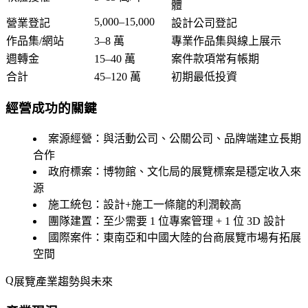
體
5,000–15,000
營業登記
設計公司登記
作品集/網站
3–8 萬
專業作品集與線上展示
週轉金
15–40 萬
案件款項常有帳期
合計
45–120 萬
初期最低投資
經營成功的關鍵
案源經營
：與活動公司、公關公司、品牌端建立長期
合作
政府標案
：博物館、文化局的展覽標案是穩定收入來
源
施工統包
：設計+施工一條龍的利潤較高
團隊建置
：至少需要 1 位專案管理 + 1 位 3D 設計
國際案件
：東南亞和中國大陸的台商展覽市場有拓展
空間
展覽產業趨勢與未來