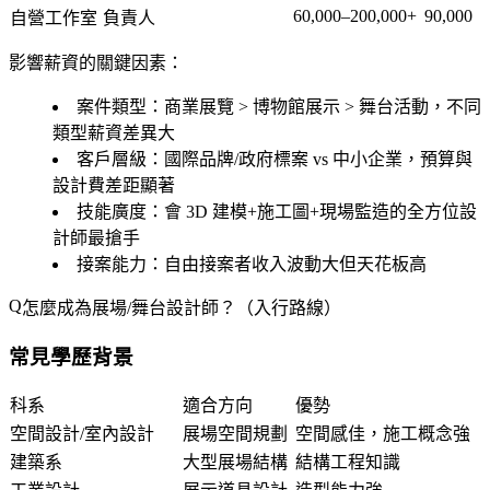
60,000–200,000+
90,000
自營工作室
負責人
影響薪資的關鍵因素：
案件類型
：商業展覽 > 博物館展示 > 舞台活動，不同
類型薪資差異大
客戶層級
：國際品牌/政府標案 vs 中小企業，預算與
設計費差距顯著
技能廣度
：會 3D 建模+施工圖+現場監造的全方位設
計師最搶手
接案能力
：自由接案者收入波動大但天花板高
怎麼成為展場/舞台設計師？（入行路線）
常見學歷背景
科系
適合方向
優勢
空間設計/室內設計
展場空間規劃
空間感佳，施工概念強
建築系
大型展場結構
結構工程知識