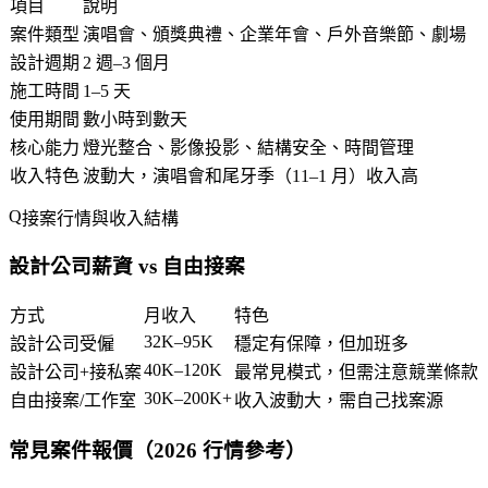
項目
說明
案件類型
演唱會、頒獎典禮、企業年會、戶外音樂節、劇場
設計週期
2 週–3 個月
施工時間
1–5 天
使用期間
數小時到數天
核心能力
燈光整合、影像投影、結構安全、時間管理
收入特色
波動大，演唱會和尾牙季（11–1 月）收入高
接案行情與收入結構
設計公司薪資 vs 自由接案
方式
月收入
特色
32K–95K
設計公司受僱
穩定有保障，但加班多
40K–120K
設計公司+接私案
最常見模式，但需注意競業條款
30K–200K+
自由接案/工作室
收入波動大，需自己找案源
常見案件報價（2026 行情參考）