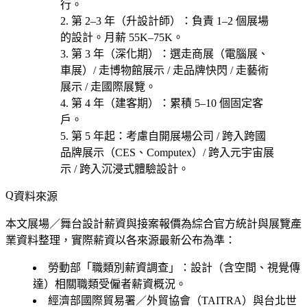
行。
第 2–3 年（升設計師）
：負責 1–2 個展場
的設計。月薪 55K–75K。
第 3 年（深化期）
：選
走商展（電腦展、
車展）/ 走博物館展示 / 走品牌快閃 / 走藝術
展示 / 走國際展覽
。
第 4 年（建客期）
：累積 5–10 個固定客
戶。
第 5 年起
：考慮
自開展場公司 / 跨入跨國
品牌展示（CES、Computex）/ 跨入元宇宙展
示 / 跨入沉浸式體驗設計
。
資料來源
本文展場／舞台設計薪資與接案報價為綜合官方統計與展覽產
業資料整理，實際薪資以各來源最新公布為準：
勞動部「職類別薪資調查」
：設計（含空間、視覺傳
達）相關職類受僱者薪資概況。
經濟部國際貿易署／外貿協會（TAITRA）與台北世