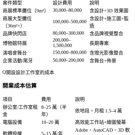
案件類型
設計費用
說明
30,000–80,000
商展標準攤位（9m²）
含設計+3D 效果圖
商展大型攤位
含設計+施工圖+監
100,000–500,000
（36m²+）
造
80,000–300,000
品牌快閃店
含品牌視覺整合
200,000–
博物館特展
長期專案
1,500,000
150,000–800,000
演唱會舞台
含燈光影像整合
50,000–200,000
企業活動/尾牙
含舞台+佈景
開設設計工作室的成本
開業成本估算
項目
費用
說明
辦公室/工作室租
8–25 萬（半
依地段，月租 1.5–4 萬
金
年）
電腦設備
10–20 萬
高效能工作站+繪圖螢幕
Adobe、AutoCAD、3D 軟
軟體授權
5–15 萬/年