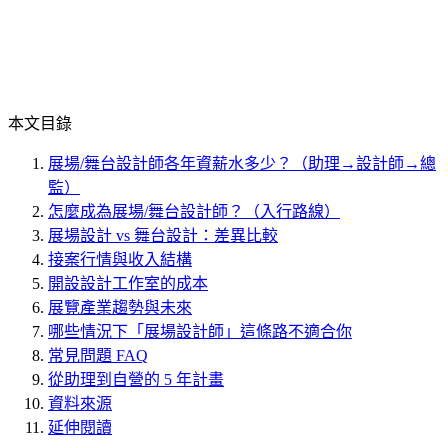
本文目錄
展場/舞台設計師各年資薪水多少？（助理→設計師→總
監）
怎麼成為展場/舞台設計師？（入行路線）
展場設計 vs 舞台設計：差異比較
接案行情與收入結構
開設設計工作室的成本
展覽產業趨勢與未來
哪些情況下「展場設計師」這條路不適合你
常見問題 FAQ
從助理到自營的 5 年計畫
資料來源
延伸閱讀