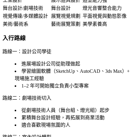
工業設計
展示道具設計
造型能力強
舞台設計/劇場技術
舞台設計
燈光音響整合能力
視覺傳達/多媒體設計
展覽視覺規劃
平面視覺與動態影像
美術/藝術系
藝術展覽策劃
美學素養高
入行路線
路線一：設計公司學徒
進展場設計公司從助理做起
學習繪圖軟體（SketchUp、AutoCAD、3ds Max）+
現場施工經驗
1–2 年可開始獨立負責小型專案
路線二：劇場技術切入
從劇場技術人員（舞台組、燈光組）起步
累積舞台設計經驗，再拓展到商業活動
適合喜歡現場氛圍的人