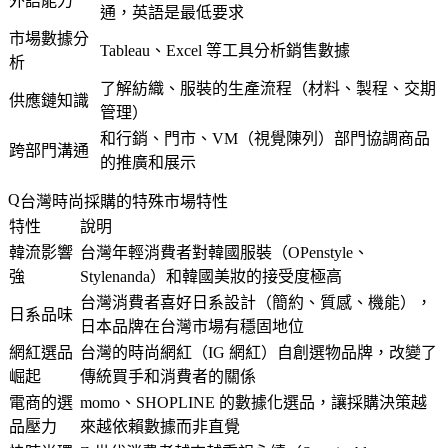
外語能力
通，英語是最低要求
市場數據分
Tableau、Excel 等工具分析銷售數據
析
了解紡織、服裝的生產流程（材料、製程、交期
供應鏈知識
管理）
和行銷、門市、VM（視覺陳列）部門協調商品
跨部門溝通
的推廣和展示
台灣時尚採購的特殊市場特性
特性
說明
韓流影響
台灣年輕消費者對韓國服裝（OPenstyle、
強
Stylenanda）和韓國美妝的接受度極高
台灣消費者喜好日系設計（簡約、質感、機能），
日系品味
日本品牌在台灣市場有穩固地位
網紅選品
台灣的時尚網紅（IG 網紅）自創選物品牌，改變了
崛起
傳統買手和消費者的關係
電商的選
momo、SHOPLINE 的數據化選品，讓採購決策越
品壓力
來越依賴數據而非直覺