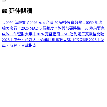
📖
延伸閱讀
→
0050 怎麼買？2026 元大台灣 50 完整投資教學
→
0050 年均
線怎麼看？2026 MA240 偏離度查詢與加碼時機
→
30 歲前要完
成的 5 件理財大事｜2026 完整指南
→
5G 吃到飽三家電信比較
2026｜中華、台哥大、遠傳月租實算
→
5K 10K 訓練 2026｜菜
單、時程、實戰指南