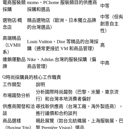
電商服裝類
momo、PChome 服裝類目的供應商
中等
採購
採購和選品
中等（但有
選物店/概
精品選物店（歐洲、日本獨立品牌
創意自主
念店
的台灣選品）
性）
高端精品
Louis Vuitton、Dior 等精品的台灣採
（LVMH
高
購（通常更接近 VM 和商品管理）
系）
連鎖運動品
Nike、Adidas 台灣的服裝採購（偏
中高
牌
商品管理）
時尚採購員的核心工作職責
工作類型
說明
分析國際時尚趨勢（巴黎、米蘭、東京流
市場趨勢分析
行）和台灣本地消費者偏好
供應商開發和洽
尋找新供應商（台灣工廠、海外製造商），
談
進行議價和合約談判
商品選樣
親赴展覽（如台北紡織展、上海服裝展、巴
（Buying Trip）
黎 Première Vision）選品