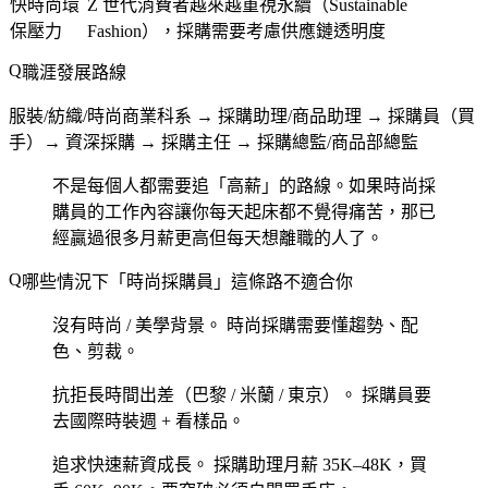
快時尚環
Z 世代消費者越來越重視永續（Sustainable
保壓力
Fashion），採購需要考慮供應鏈透明度
職涯發展路線
服裝/紡織/時尚商業科系 → 採購助理/商品助理 → 採購員（買
手）→ 資深採購 → 採購主任 → 採購總監/商品部總監
不是每個人都需要追「高薪」的路線。如果時尚採
購員的工作內容讓你每天起床都不覺得痛苦，那已
經贏過很多月薪更高但每天想離職的人了。
哪些情況下「時尚採購員」這條路不適合你
沒有時尚 / 美學背景。
時尚採購需要懂趨勢、配
色、剪裁。
抗拒長時間出差（巴黎 / 米蘭 / 東京）。
採購員要
去國際時裝週 + 看樣品。
追求快速薪資成長。
採購助理月薪 35K–48K，買