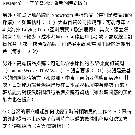
Research），了解當地消費者的時尚取向
另外，和設計師品牌的 Showroom 進行選品（特別是精品類的
採購）。頻率估計：（1）大型百貨公司採購部：可能每年 2–
4 次海外 Buying Trip（亞洲展覽 + 歐洲展覽） 其次，獨立選
物店：頻率較少（成本考量），可能每年 1–2 次，或以線上訂
貨代替 再來，快時尚品牌：可能採用韓國/中國工廠的定期出
差（每季 1–2 次）
另外，高端精品採購：可能包含季節性的巴黎/米蘭訂貨周
（Couture Week / RTW Week）。語言要求：（1）英語是最基
本的國際採購語言（和歐洲、中東、東南亞供應商溝通） 其
次，日語能力讓台灣採購員在日本品牌拓展中有優勢 再來，
韓語能力對接觸韓國流行品牌採購有幫助（雖然韓國廠的英語
能力也在提升）。
Q：台灣的電商崛起如何改變了時尚採購員的工作？
A：電商
的興起從根本上改變了台灣時尚採購的數據化程度和決策方
式：傳統採購（百貨/實體店）：