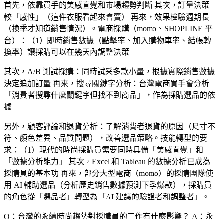
首先，依靠買手的美感直覺和市場趨勢判斷 其次，訂量決策
較「感性」（這件衣服看起來會賣） 再來，效果檢驗週期長
（換季才知道銷售情況）。電商採購（momo、SHOPLINE 平
台）：（1）即時銷售數據（點擊率、加入購物車率、結帳轉
換率）讓採購可以在幾天內調整決策
其次，A/B 測試採購：同時試采多款小量，根據實際銷售數據
決定追加訂量 再來，搜尋關鍵字分析：台灣電商買手會分析
「消費者搜尋什麼關鍵字但找不到商品」，作為採購選品的依
據
另外，顧客評論和退貨分析：了解消費者退貨的原因（尺寸不
符、顏色差異、品質問題），改善選品策略。技能轉型的要
求：（1）現代的時尚採購員需要同時具備「美感直覺」和
「數據分析能力」 其次，Excel 和 Tableau 的數據分析已成為
採購員的基本功 再來，部分大型電商（momo）的採購團隊使
用 AI 輔助選品（分析歷史銷售數據預測下季爆款），採購員
的角色從「選品者」轉型為「AI 建議的驗證者和調整者」。
Q：台灣的永續時尚趨勢對採購員的工作有什麼影響？
A：永