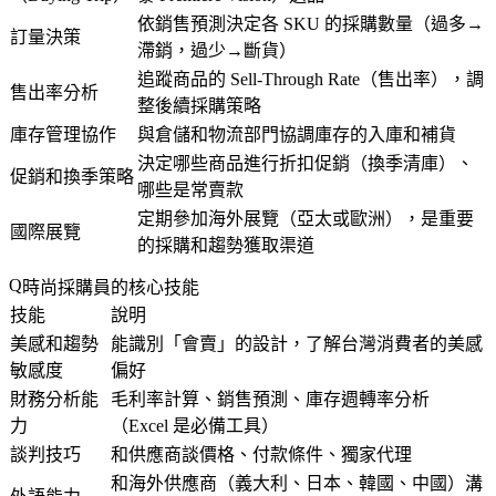
依銷售預測決定各 SKU 的採購數量（過多→
訂量決策
滯銷，過少→斷貨）
追蹤商品的 Sell-Through Rate（售出率），調
售出率分析
整後續採購策略
庫存管理協作
與倉儲和物流部門協調庫存的入庫和補貨
決定哪些商品進行折扣促銷（換季清庫）、
促銷和換季策略
哪些是常賣款
定期參加海外展覽（亞太或歐洲），是重要
國際展覽
的採購和趨勢獲取渠道
時尚採購員的核心技能
技能
說明
美感和趨勢
能識別「會賣」的設計，了解台灣消費者的美感
敏感度
偏好
財務分析能
毛利率計算、銷售預測、庫存週轉率分析
力
（Excel 是必備工具）
談判技巧
和供應商談價格、付款條件、獨家代理
和海外供應商（義大利、日本、韓國、中國）溝