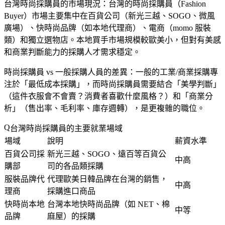
台灣時尚採購員的市場現況
：台灣的時尚採購員（Fashion
Buyer）市場主要集中在百貨公司（新光三越、SOGO、微風
廣場）、快時尚品牌（如本地代理商）、電商（momo 服裝
類）和獨立選物店。本地買手市場規模較歐美小，但對有美感
和商業判斷能力的採購人才需求穩定。
時尚採購員 vs 一般採購人員的差異
：一般的工業/商業採購專
注於「最低成本採購」，而時尚採購員需要結合「美學判斷」
（這件衣服會不會賣？消費者喜歡什麼風格？）和「商業分
析」（售出率、毛利率、庫存週轉），是更複雜的職位。
台灣時尚採購員的主要就業場域
場域
說明
薪資水準
百貨公司採
新光三越、SOGO、遠百等百貨公
中高
購部
司的各品類採購
服裝品牌代
代理歐美日韓品牌在台灣的銷售，
中高
理商
採購進口商品
快時尚本地
台灣本地快時尚品牌（如 NET、棉
中等
品牌
麻屋）的採購