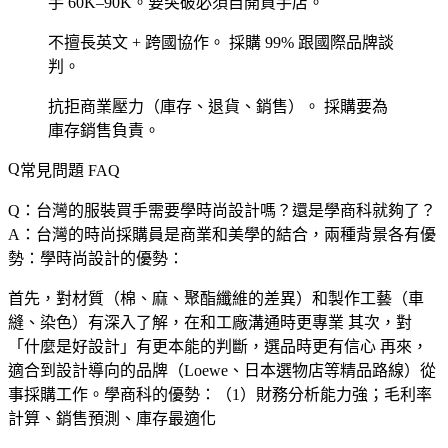
手 60K–90K。要突破必須自開買手店。
不擅長英文 + 跨國協作。
採購 99% 跟國際品牌談
判。
抗拒商業壓力（庫存、退貨、銷售）。
採購要為
庫存銷售負責。
常見問題 FAQ
Q：台灣的服裝買手需要學時尚設計嗎？還是學商科就夠了？
A：台灣的時尚採購員是商業和美學的結合，兩種背景各有優
勢：學時尚設計的優勢：
首先，對材質（棉、麻、聚酯纖維的差異）和製作工藝（車
縫、染色）有深入了解，在和工廠溝通時更專業 其次，對
「什麼是好設計」有更本能的判斷，選品時更有信心 再來，
適合到設計導向的品牌（Loewe、日本選物店等精品路線）從
事採購工作。學商科的優勢：（1）財務分析能力強；毛利率
計算、銷售預測、庫存最適化