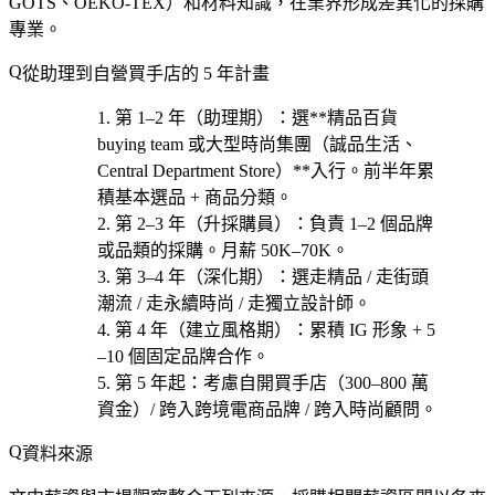
GOTS、OEKO-TEX）和材料知識，在業界形成差異化的採購
專業。
從助理到自營買手店的 5 年計畫
第 1–2 年（助理期）
：選**精品百貨
buying team 或大型時尚集團（誠品生活、
Central Department Store）**入行。前半年累
積基本選品 + 商品分類。
第 2–3 年（升採購員）
：負責 1–2 個品牌
或品類的採購。月薪 50K–70K。
第 3–4 年（深化期）
：選
走精品 / 走街頭
潮流 / 走永續時尚 / 走獨立設計師
。
第 4 年（建立風格期）
：累積 IG 形象 + 5
–10 個固定品牌合作。
第 5 年起
：考慮
自開買手店（300–800 萬
資金）/ 跨入跨境電商品牌 / 跨入時尚顧問
。
資料來源