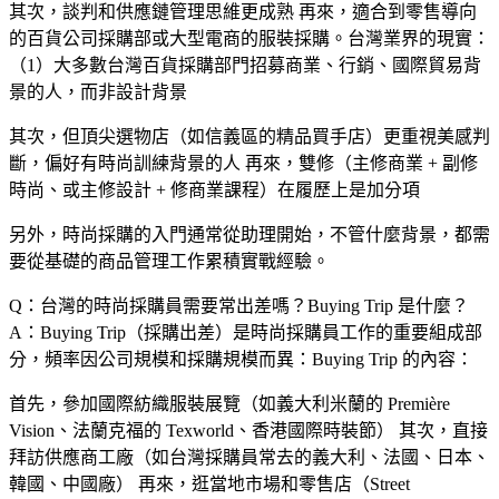
其次，談判和供應鏈管理思維更成熟 再來，適合到零售導向
的百貨公司採購部或大型電商的服裝採購。台灣業界的現實：
（1）大多數台灣百貨採購部門招募商業、行銷、國際貿易背
景的人，而非設計背景
其次，但頂尖選物店（如信義區的精品買手店）更重視美感判
斷，偏好有時尚訓練背景的人 再來，雙修（主修商業 + 副修
時尚、或主修設計 + 修商業課程）在履歷上是加分項
另外，時尚採購的入門通常從助理開始，不管什麼背景，都需
要從基礎的商品管理工作累積實戰經驗。
Q：台灣的時尚採購員需要常出差嗎？Buying Trip 是什麼？
A：Buying Trip（採購出差）是時尚採購員工作的重要組成部
分，頻率因公司規模和採購規模而異：Buying Trip 的內容：
首先，參加國際紡織服裝展覽（如義大利米蘭的 Première
Vision、法蘭克福的 Texworld、香港國際時裝節） 其次，直接
拜訪供應商工廠（如台灣採購員常去的義大利、法國、日本、
韓國、中國廠） 再來，逛當地市場和零售店（Street