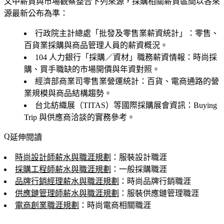
文中薪資與市場觀察整合下列來源，採購相關薪資區間以各來
源最新公布為準：
行政院主計總處「批發及零售業薪資統計」
：零售、
百貨業採購與商品管理人員的薪資概況。
104 人力銀行「採購／資材」職務薪資情報
：時尚採
購、買手職缺的市場開價與年資對照。
經濟部商業司零售業營運統計
：百貨、電商通路的營
業規模與商品結構趨勢。
台北紡織展（TITAS）等國際採購展會資訊
：Buying
Trip 與供應商洽談的實務參考。
延伸閱讀
時尚設計師薪水與職涯規劃
：服裝設計職涯
採購工程師薪水與職涯規劃
：一般採購職涯
品牌行銷經理薪水與職涯規劃
：時尚品牌行銷職涯
供應鏈管理師薪水與職涯規劃
：服裝供應鏈管理職涯
電商創業職涯規劃
：時尚電商相關職涯