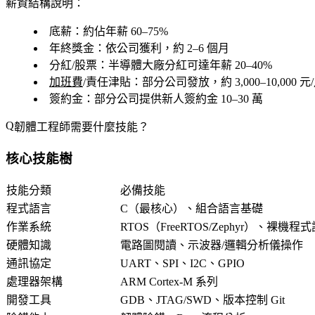
薪資結構說明：
底薪
：約佔年薪 60–75%
年終獎金
：依公司獲利，約 2–6 個月
分紅/股票
：半導體大廠分紅可達年薪 20–40%
加班費
/責任津貼
：部分公司發放，約 3,000–10,000 元
簽約金
：部分公司提供新人簽約金 10–30 萬
韌體工程師需要什麼技能？
核心技能樹
技能分類
必備技能
程式語言
C（最核心）、組合語言基礎
作業系統
RTOS（FreeRTOS/Zephyr）、裸機程
硬體知識
電路圖閱讀、示波器/邏輯分析儀操作
通訊協定
UART、SPI、I2C、GPIO
處理器架構
ARM Cortex-M 系列
開發工具
GDB、JTAG/SWD、版本控制 Git