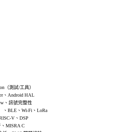
thon（測試/工具）
iver、Android HAL
eview、訊號完整性
、BLE、Wi-Fi、LoRa
、RISC-V、DSP
、MISRA C