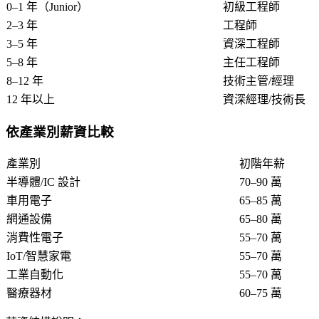
0–1 年（Junior）
初級工程師
2–3 年
工程師
3–5 年
資深工程師
5–8 年
主任工程師
8–12 年
技術主管/經理
12 年以上
資深經理/技術長
依產業別薪資比較
產業別
初階年薪
半導體/IC 設計
70–90 萬
車用電子
65–85 萬
網通設備
65–80 萬
消費性電子
55–70 萬
IoT/智慧家電
55–70 萬
工業自動化
55–70 萬
醫療器材
60–75 萬