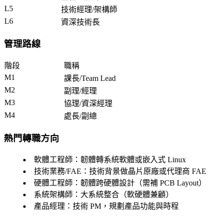
L5
技術經理/架構師
L6
資深技術長
管理路線
階段
職稱
M1
課長/Team Lead
M2
副理/經理
M3
協理/資深經理
M4
處長/副總
熱門轉職方向
軟體工程師
：韌體轉系統軟體或嵌入式 Linux
技術業務/FAE
：技術背景做晶片原廠或代理商 FAE
硬體工程師
：韌體跨硬體設計（需補 PCB Layout）
系統架構師
：大系統整合（軟硬體兼顧）
產品經理
：技術 PM，規劃產品功能與時程