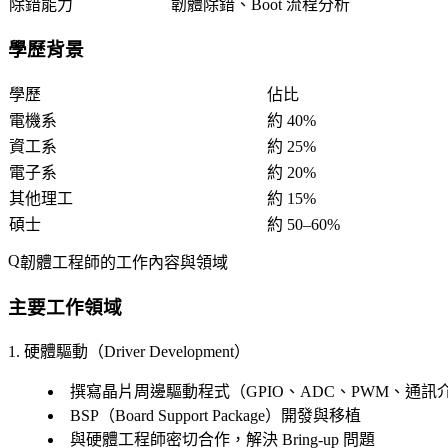
除錯能力
韌體除錯、Boot 流程分析
學歷背景
學歷
佔比
電機系
約 40%
資工系
約 25%
電子系
約 20%
其他理工
約 15%
碩士
約 50–60%
韌體工程師的工作內容與領域
主要工作領域
1. 硬體驅動（Driver Development）
撰寫晶片周邊驅動程式（GPIO、ADC、PWM、通訊
BSP（Board Support Package）開發與移植
與硬體工程師密切合作，解決 Bring-up 問題