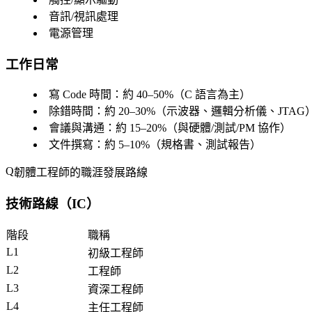
音訊/視訊處理
電源管理
工作日常
寫 Code 時間
：約 40–50%（C 語言為主）
除錯時間
：約 20–30%（示波器、邏輯分析儀、JTAG
會議與溝通
：約 15–20%（與硬體/測試/PM 協作）
文件撰寫
：約 5–10%（規格書、測試報告）
韌體工程師的職涯發展路線
技術路線（IC）
階段
職稱
L1
初級工程師
L2
工程師
L3
資深工程師
L4
主任工程師