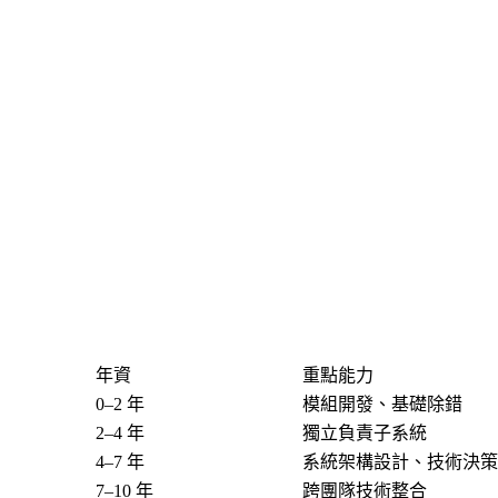
）
年資
重點能力
0–2 年
模組開發、基礎除錯
2–4 年
獨立負責子系統
4–7 年
系統架構設計、技術決策
7–10 年
跨團隊技術整合