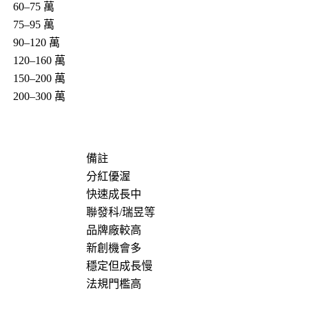
60–75 萬
75–95 萬
90–120 萬
120–160 萬
150–200 萬
200–300 萬
備註
分紅優渥
快速成長中
聯發科/瑞昱等
品牌廠較高
新創機會多
穩定但成長慢
法規門檻高