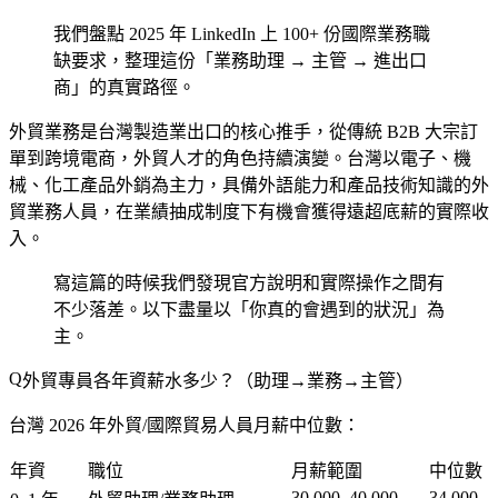
我們盤點 2025 年 LinkedIn 上 100+ 份國際業務職
缺要求，整理這份「業務助理 → 主管 → 進出口
商」的真實路徑。
外貿業務是台灣製造業出口的核心推手，從傳統 B2B 大宗訂
單到跨境電商，外貿人才的角色持續演變。台灣以電子、機
械、化工產品外銷為主力，具備外語能力和產品技術知識的外
貿業務人員，在業績抽成制度下有機會獲得遠超底薪的實際收
入。
寫這篇的時候我們發現官方說明和實際操作之間有
不少落差。以下盡量以「你真的會遇到的狀況」為
主。
外貿專員各年資薪水多少？（助理→業務→主管）
台灣 2026 年外貿/國際貿易人員月薪中位數：
年資
職位
月薪範圍
中位數
30,000–40,000
34,000