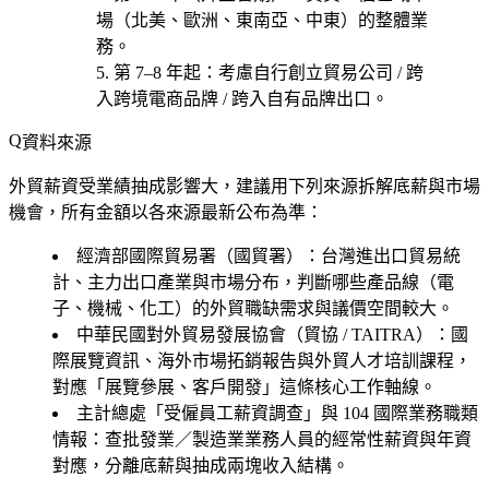
場（北美、歐洲、東南亞、中東）的整體業
務。
第 7–8 年起
：考慮
自行創立貿易公司 / 跨
入跨境電商品牌 / 跨入自有品牌出口
。
資料來源
外貿薪資受業績抽成影響大，建議用下列來源拆解底薪與市場
機會，所有金額以各來源最新公布為準：
經濟部國際貿易署（國貿署）
：台灣進出口貿易統
計、主力出口產業與市場分布，判斷哪些產品線（電
子、機械、化工）的外貿職缺需求與議價空間較大。
中華民國對外貿易發展協會（貿協 / TAITRA）
：國
際展覽資訊、海外市場拓銷報告與外貿人才培訓課程，
對應「展覽參展、客戶開發」這條核心工作軸線。
主計總處「受僱員工薪資調查」與 104 國際業務職類
情報
：查批發業／製造業業務人員的經常性薪資與年資
對應，分離底薪與抽成兩塊收入結構。