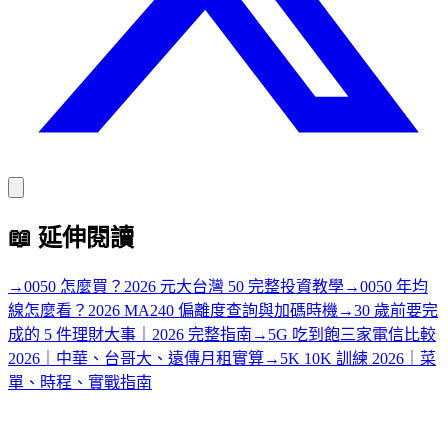
📖
延伸閱讀
→
0050 怎麼買？2026 元大台灣 50 完整投資教學
→
0050 年均
線怎麼看？2026 MA240 偏離度查詢與加碼時機
→
30 歲前要完
成的 5 件理財大事｜2026 完整指南
→
5G 吃到飽三家電信比較
2026｜中華、台哥大、遠傳月租實算
→
5K 10K 訓練 2026｜菜
單、時程、實戰指南