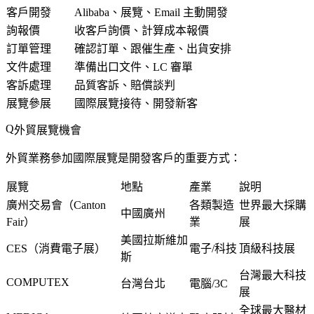
客戶開發
Alibaba、展覽、Email 主動開發
詢報價
收客戶詢價、計算成本報價
訂單管理
確認訂單、跟催生產、出貨安排
文件處理
準備出口文件、LC 審單
客訴處理
品質客訴、賠償談判
展覽參展
國際展覽接待、開發新客
外貿展覽機會
外貿業務參加國際展覽是開發客戶的重要方式：
展覽
地點
產業
說明
廣州交易會（Canton
各類製造
世界最大採購
中國廣州
Fair）
業
展
美國拉斯維加
CES（消費電子展）
電子/科技
頂級科技展
斯
台灣最大科技
COMPUTEX
台灣台北
電腦/3C
展
全球最大醫材