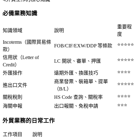
必備業務知識
重要程
知識領域
說明
度
Incoterms（國際貿易條
⭐⭐⭐⭐⭐
FOB/CIF/EXW/DDP 等條款
款）
信用狀（Letter of
⭐⭐⭐⭐⭐
LC 開狀、審單、押匯
Credit）
⭐⭐⭐⭐
外匯操作
遠期外匯、換匯技巧
商業發票、裝箱單、提單
⭐⭐⭐⭐⭐
進出口文件
（B/L）
⭐⭐⭐⭐
關稅稅則
HS Code 查詢、關稅率
⭐⭐⭐
海關申報
出口報關、免稅申請
外貿業務的日常工作
工作項目
說明