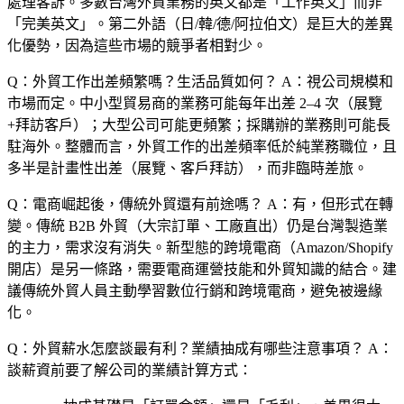
處理客訴。多數台灣外貿業務的英文都是「工作英文」而非
「完美英文」。第二外語（日/韓/德/阿拉伯文）是巨大的差異
化優勢，因為這些市場的競爭者相對少。
Q：外貿工作出差頻繁嗎？生活品質如何？
A：視公司規模和
市場而定。中小型貿易商的業務可能每年出差 2–4 次（展覽
+拜訪客戶）；大型公司可能更頻繁；採購辦的業務則可能長
駐海外。整體而言，外貿工作的出差頻率低於純業務職位，且
多半是計畫性出差（展覽、客戶拜訪），而非臨時差旅。
Q：電商崛起後，傳統外貿還有前途嗎？
A：有，但形式在轉
變。傳統 B2B 外貿（大宗訂單、工廠直出）仍是台灣製造業
的主力，需求沒有消失。新型態的跨境電商（Amazon/Shopify
開店）是另一條路，需要電商運營技能和外貿知識的結合。建
議傳統外貿人員主動學習數位行銷和跨境電商，避免被邊緣
化。
Q：外貿薪水怎麼談最有利？業績抽成有哪些注意事項？
A：
談薪資前要了解公司的業績計算方式：