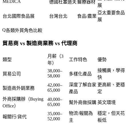
MEDICA
德國杜塞道夫
醫療器材
展
亞太重要食品
台北國際食品展
台灣台北
食品/農業
展
各類外貿角色比較
貿易商 vs 製造商業務 vs 代理商
月薪（3
類型
工作特色
優勢
年）
接觸廣，學得
38,000–
貿易公司
多樣化產品
58,000
快
深度了解自家
更高薪、更穩
42,000–
製造商外銷業務
65,000
產品
定
外商採購辦（Buying
40,000–
幫外商做採購
英文環境
65,000
Office）
物流/報關為
穩定，但天花
35,000–
報關行/貨代
52,000
主
板低