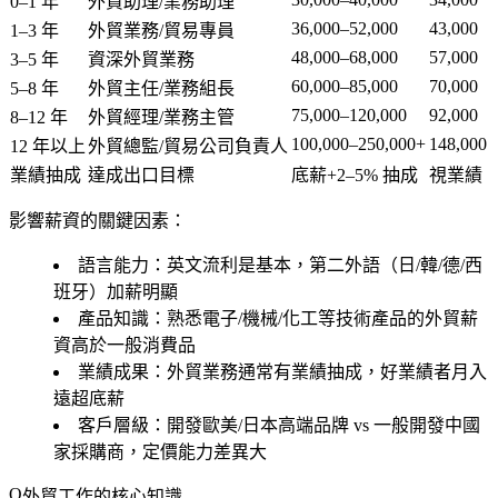
0–1 年
外貿助理/業務助理
36,000–52,000
43,000
1–3 年
外貿業務/貿易專員
48,000–68,000
57,000
3–5 年
資深外貿業務
60,000–85,000
70,000
5–8 年
外貿主任/業務組長
75,000–120,000
92,000
8–12 年
外貿經理/業務主管
100,000–250,000+
148,000
12 年以上
外貿總監/貿易公司負責人
業績抽成
達成出口目標
底薪+2–5% 抽成
視業績
影響薪資的關鍵因素：
語言能力
：英文流利是基本，第二外語（日/韓/德/西
班牙）加薪明顯
產品知識
：熟悉電子/機械/化工等技術產品的外貿薪
資高於一般消費品
業績成果
：外貿業務通常有業績抽成，好業績者月入
遠超底薪
客戶層級
：開發歐美/日本高端品牌 vs 一般開發中國
家採購商，定價能力差異大
外貿工作的核心知識