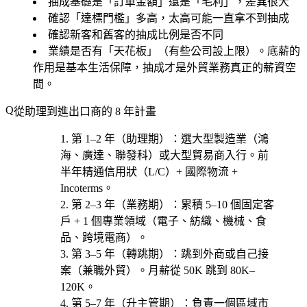
抽成基礎是「訂單金額」還是「毛利」，差異很大
確認「達標門檻」多高，太高可能一直拿不到抽成
確認新客和舊客的抽成比例是否不同
業績是否有「天花板」（有些公司設上限）。底薪的
作用是基本生活保障，抽成才是外貿業務真正的薪資空
間。
從助理到進出口商的 8 年計畫
第 1–2 年（助理期）
：選
大型製造業（鴻
海、廣達、聯發科）或大型貿易商
入行。前
半年精通信用狀（L/C）+ 國際物流 +
Incoterms。
第 2–3 年（業務期）
：累積 5–10 個固定客
戶 + 1 個專業領域（
電子、紡織、機械、食
品、跨境電商
）。
第 3–5 年（轉跳期）
：跳到外商或自己接
案（兼職外貿）。月薪從 50K 跳到 80K–
120K。
第 5–7 年（升主管期）
：負責一個區域市