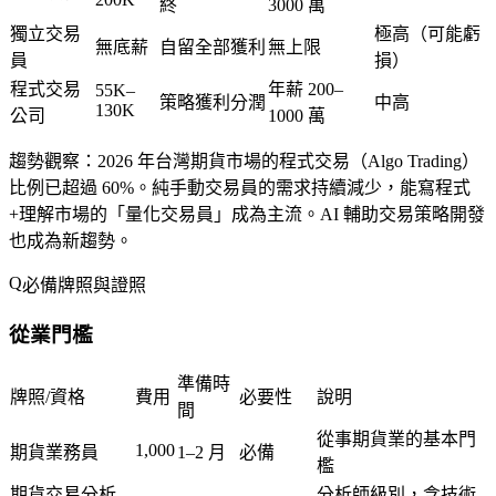
終
3000 萬
獨立交易
極高（可能虧
無底薪
自留全部獲利
無上限
員
損）
程式交易
年薪 200–
55K–
策略獲利分潤
中高
130K
公司
1000 萬
趨勢觀察
：2026 年台灣期貨市場的程式交易（Algo Trading）
比例已超過 60%。純手動交易員的需求持續減少，能寫程式
+理解市場的「量化交易員」成為主流。AI 輔助交易策略開發
也成為新趨勢。
必備牌照與證照
從業門檻
準備時
牌照/資格
費用
必要性
說明
間
從事期貨業的基本門
1,000
期貨業務員
1–2 月
必備
檻
期貨交易分析
分析師級別，含技術