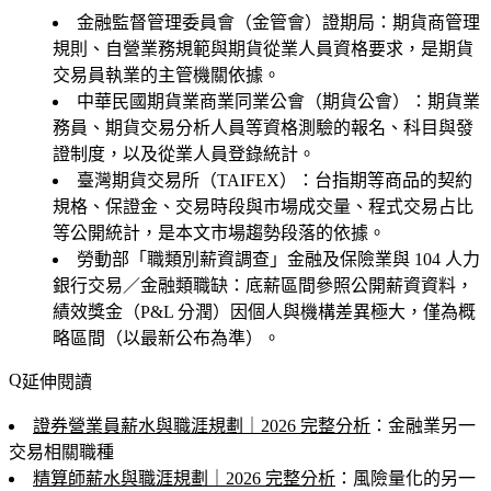
金融監督管理委員會（金管會）證期局
：期貨商管理
規則、自營業務規範與期貨從業人員資格要求，是期貨
交易員執業的主管機關依據。
中華民國期貨業商業同業公會（期貨公會）
：期貨業
務員、期貨交易分析人員等資格測驗的報名、科目與發
證制度，以及從業人員登錄統計。
臺灣期貨交易所（TAIFEX）
：台指期等商品的契約
規格、保證金、交易時段與市場成交量、程式交易占比
等公開統計，是本文市場趨勢段落的依據。
勞動部「職類別薪資調查」金融及保險業
與 104 人力
銀行交易／金融類職缺：底薪區間參照公開薪資資料，
績效獎金（P&L 分潤）因個人與機構差異極大，僅為概
略區間（以最新公布為準）。
延伸閱讀
證券營業員薪水與職涯規劃｜2026 完整分析
：金融業另一
交易相關職種
精算師薪水與職涯規劃｜2026 完整分析
：風險量化的另一