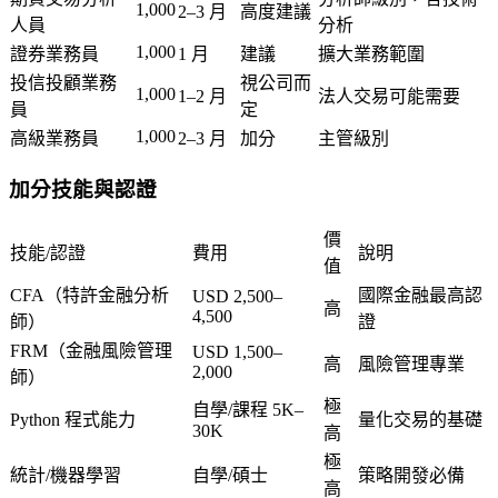
1,000
2–3 月
高度建議
人員
分析
1,000
證券業務員
1 月
建議
擴大業務範圍
投信投顧業務
視公司而
1,000
1–2 月
法人交易可能需要
員
定
1,000
高級業務員
2–3 月
加分
主管級別
加分技能與認證
價
技能/認證
費用
說明
值
CFA（特許金融分析
國際金融最高認
USD 2,500–
高
4,500
師）
證
FRM（金融風險管理
USD 1,500–
高
風險管理專業
2,000
師）
極
自學/課程 5K–
Python 程式能力
量化交易的基礎
30K
高
極
統計/機器學習
自學/碩士
策略開發必備
高