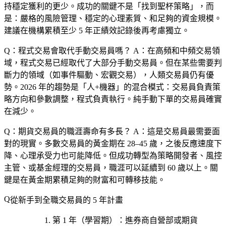
持穩定獲利的更少。成功的關鍵不是「找到聖杯策略」，而
是：嚴格的風險管理、穩定的心理素質、和足夠的資金規模。
建議在機構累積至少 5 年正績效記錄後再考慮獨立。
Q：程式交易會取代手動交易員嗎？
A：在高頻和中頻交易領
域，程式交易已經取代了大部分手動交易員。但在某些需要判
斷力的領域（如事件驅動、宏觀交易），人類交易員仍有優
勢。2026 年的趨勢是「人+機器」的混合模式：交易員負責策
略方向和參數調整，程式負責執行。純手動下單的交易員確實
在減少。
Q：期貨交易員的職涯壽命有多長？
A：這是交易員最需要面
對的現實。多數交易員的黃金期在 28–45 歲，之後反應速度下
降、心理承受力也可能降低。但成功轉型為策略開發者、風控
主管、或基金經理的交易員，職涯可以延續到 60 歲以上。關
鍵是在黃金期累積足夠的財富和可轉移技能。
從新手到全職交易員的 5 年計畫
第 1 年（學習期）
：進
券商自營部或期貨