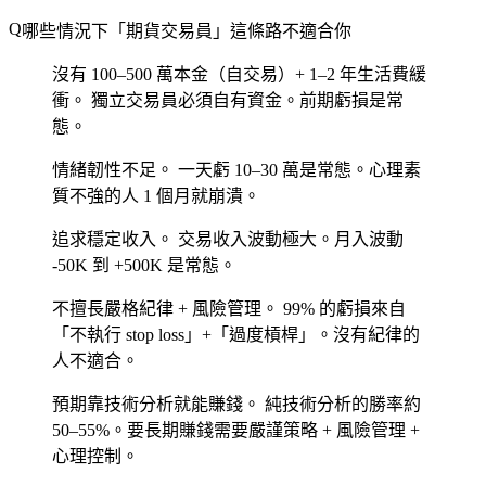
哪些情況下「期貨交易員」這條路不適合你
沒有 100–500 萬本金（自交易）+ 1–2 年生活費緩
衝。
獨立交易員必須自有資金。前期虧損是常
態。
情緒韌性不足。
一天虧 10–30 萬是常態。心理素
質不強的人 1 個月就崩潰。
追求穩定收入。
交易收入波動極大。月入波動
-50K 到 +500K 是常態。
不擅長嚴格紀律 + 風險管理。
99% 的虧損來自
「不執行 stop loss」+「過度槓桿」。沒有紀律的
人不適合。
預期靠技術分析就能賺錢。
純技術分析的勝率約
50–55%。要長期賺錢需要嚴謹策略 + 風險管理 +
心理控制。