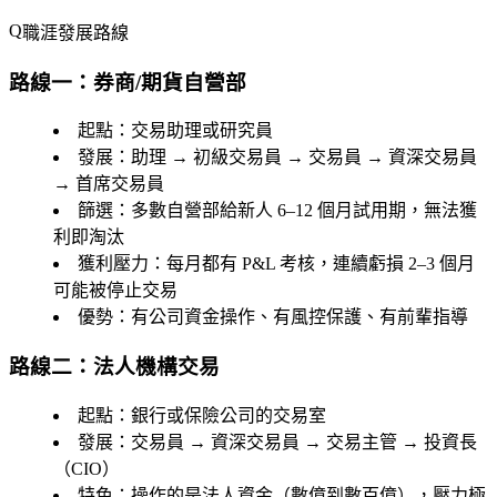
職涯發展路線
路線一：券商/期貨自營部
起點
：交易助理或研究員
發展
：助理 → 初級交易員 → 交易員 → 資深交易員
→ 首席交易員
篩選
：多數自營部給新人 6–12 個月試用期，無法獲
利即淘汰
獲利壓力
：每月都有 P&L 考核，連續虧損 2–3 個月
可能被停止交易
優勢
：有公司資金操作、有風控保護、有前輩指導
路線二：法人機構交易
起點
：銀行或保險公司的交易室
發展
：交易員 → 資深交易員 → 交易主管 → 投資長
（CIO）
特色
：操作的是法人資金（數億到數百億），壓力極