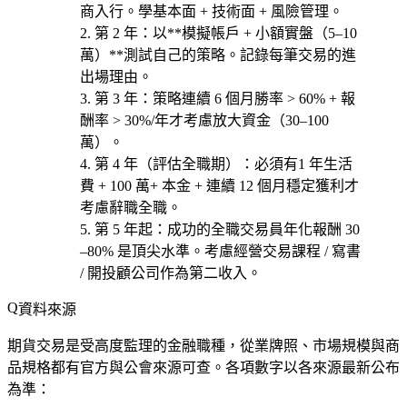
商
入行。學基本面 + 技術面 + 風險管理。
第 2 年
：以**模擬帳戶 + 小額實盤（5–10
萬）**測試自己的策略。記錄每筆交易的進
出場理由。
第 3 年
：策略連續 6 個月勝率 > 60% + 報
酬率 > 30%/年才考慮放大資金（30–100
萬）。
第 4 年（評估全職期）
：必須有
1 年生活
費 + 100 萬+ 本金 + 連續 12 個月穩定獲利
才
考慮辭職全職。
第 5 年起
：成功的全職交易員年化報酬 30
–80% 是頂尖水準。考慮
經營交易課程 / 寫書
/ 開投顧公司
作為第二收入。
資料來源
期貨交易是受高度監理的金融職種，從業牌照、市場規模與商
品規格都有官方與公會來源可查。各項數字以各來源最新公布
為準：