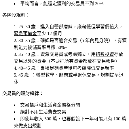
平均而言，能穩定獲利的交易員不到 20%
各階段規劃：
25–30 歲
：進入自營部磨練，底薪低但學習價值大，
緊急預備金
至少 12 個月
30–35 歲
：確認是否適合交易（5 年內見分曉），有獲
利能力後儲蓄率目標 50%+
35–40 歲
：資深交易員或考慮獨立，用
指數投資
存放
交易以外的資金（不要把所有資金都放在交易帳戶）
40–45 歲
：累積足夠資產後可考慮降低交易頻率
45 歲+
：轉型教學、顧問或半退休交易，規劃
提早退
休
交易員的理財鐵律
：
交易帳戶和生活資金嚴格分開
絕對不用生活費去交易
即使年收入 500 萬，也要假設下一年可能只有 100 萬
來做支出規劃