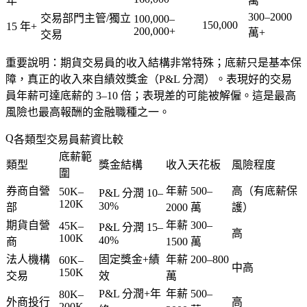
年
萬
300–2000
交易部門主管/獨立
100,000–
150,000
15 年+
200,000+
萬+
交易
重要說明
：期貨交易員的收入結構非常特殊；底薪只是基本保
障，真正的收入來自績效獎金（P&L 分潤）。表現好的交易
員年薪可達底薪的 3–10 倍；表現差的可能被解僱。這是最高
風險也最高報酬的金融職種之一。
各類型交易員薪資比較
底薪範
類型
獎金結構
收入天花板
風險程度
圍
券商自營
年薪 500–
高（有底薪保
50K–
P&L 分潤 10–
120K
30%
部
2000 萬
護）
期貨自營
年薪 300–
45K–
P&L 分潤 15–
高
100K
40%
商
1500 萬
法人機構
固定獎金+績
年薪 200–800
60K–
中高
150K
交易
效
萬
P&L 分潤+年
年薪 500–
80K–
外商投行
高
200K