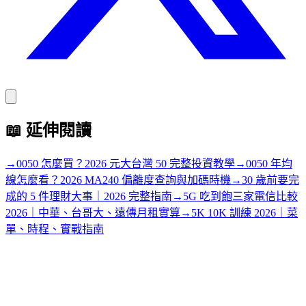
📖
延伸閱讀
→
0050 怎麼買？2026 元大台灣 50 完整投資教學
→
0050 年均
線怎麼看？2026 MA240 偏離度查詢與加碼時機
→
30 歲前要完
成的 5 件理財大事｜2026 完整指南
→
5G 吃到飽三家電信比較
2026｜中華、台哥大、遠傳月租實算
→
5K 10K 訓練 2026｜菜
單、時程、實戰指南